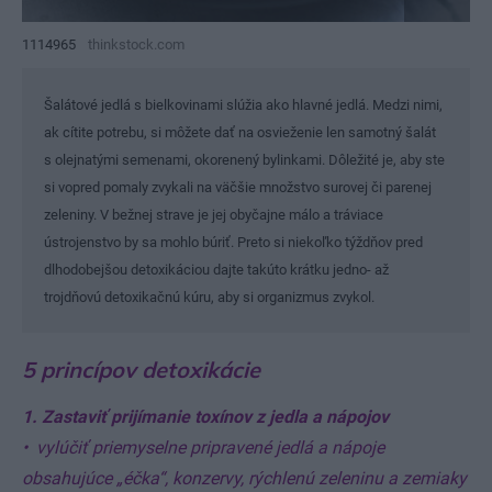
1114965
thinkstock.com
Šalátové jedlá s bielkovinami slúžia ako hlavné jedlá. Medzi nimi,
ak cítite potrebu, si môžete dať na osvieženie len samotný šalát
s olejnatými semenami, okorenený bylinkami. Dôležité je, aby ste
si vopred pomaly zvykali na väčšie množstvo surovej či parenej
zeleniny. V bežnej strave je jej obyčajne málo a tráviace
ústrojenstvo by sa mohlo búriť. Preto si niekoľko týždňov pred
dlhodobejšou detoxikáciou dajte takúto krátku jedno- až
trojdňovú detoxikačnú kúru, aby si organizmus zvykol.
5 princípov detoxikácie
1. Zastaviť prijímanie toxínov z jedla a nápojov
• vylúčiť priemyselne pripravené jedlá a nápoje
obsahujúce „éčka“, konzervy, rýchlenú zeleninu a zemiaky