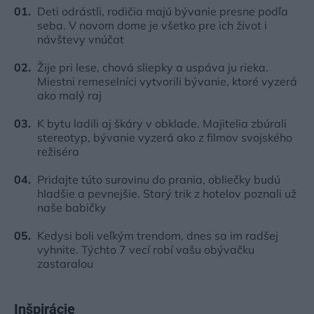
Deti odrástli, rodičia majú bývanie presne podľa
seba. V novom dome je všetko pre ich život i
návštevy vnúčat
Žije pri lese, chová sliepky a uspáva ju rieka.
Miestni remeselníci vytvorili bývanie, ktoré vyzerá
ako malý raj
K bytu ladili aj škáry v obklade. Majitelia zbúrali
stereotyp, bývanie vyzerá ako z filmov svojského
režiséra
Pridajte túto surovinu do prania, obliečky budú
hladšie a pevnejšie. Starý trik z hotelov poznali už
naše babičky
Kedysi boli veľkým trendom, dnes sa im radšej
vyhnite. Týchto 7 vecí robí vašu obývačku
zastaralou
Inšpirácie