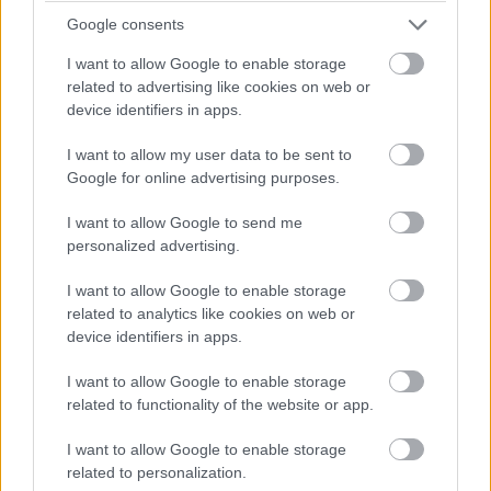
Google consents
I want to allow Google to enable storage
related to advertising like cookies on web or
device identifiers in apps.
1114966
thinkstock.com
I want to allow my user data to be sent to
Google for online advertising purposes.
V ďalšej detoxikačnej etape už môžete pridať k zeleným
I want to allow Google to send me
sacharidom kombinovaným s bielkovinami aj
personalized advertising.
nízkoglykemické sacharidové potraviny (len v malom
I want to allow Google to enable storage
množstve) – tekvicu, cukinu, mrkvu, petržlen, paštrnák,
related to analytics like cookies on web or
papriku, rajčiny, uhorky, baklažán, zemiaky uvarené
device identifiers in apps.
v šupke, celozrnné obilniny a im príbuzné zrniny, ako sú
I want to allow Google to enable storage
amarant, pohanka, špalda, jačmenné krúpy, raž, ryža
related to functionality of the website or app.
natural, ovsené vločky či naklíčené semená.
I want to allow Google to enable storage
related to personalization.
Kategória:
Ekolife