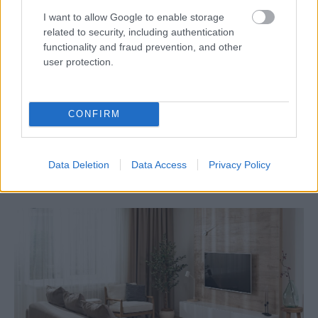
I want to allow Google to enable storage
Tagy:
detoxikácia
zdravie
related to security, including authentication
functionality and fraud prevention, and other
user protection.
Zdieľať článok
CONFIRM
Pozrite si viac
Data Deletion
Data Access
Privacy Policy