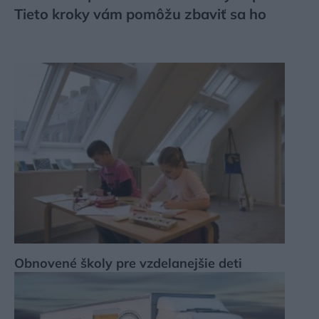
Tieto kroky vám pomôžu zbaviť sa ho
Obnovené školy pre vzdelanejšie deti