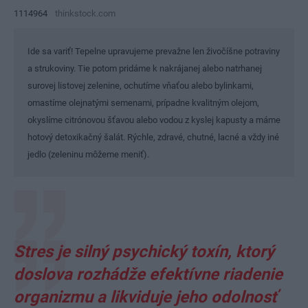
1114964
thinkstock.com
Ide sa variť! Tepelne upravujeme prevažne len živočíšne potraviny
a strukoviny. Tie potom pridáme k nakrájanej alebo natrhanej
surovej listovej zelenine, ochutíme vňaťou alebo bylinkami,
omastíme olejnatými semenami, prípadne kvalitným olejom,
okyslíme citrónovou šťavou alebo vodou z kyslej kapusty a máme
hotový detoxikačný šalát. Rýchle, zdravé, chutné, lacné a vždy iné
jedlo (zeleninu môžeme meniť).
Stres je silný psychický toxín, ktorý
doslova rozhádže efektívne riadenie
organizmu a likviduje jeho odolnosť