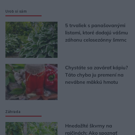
Urob si sám
5 trvaliek s panašovanými
listami, ktoré dodajú vášmu
záhonu celosezónny šmrnc
Chystáte sa zavárať kápiu?
Táto chyba ju premení na
nevábne mäkkú hmotu
Záhrada
Hnedožlté škvrny na
rajčinách: Ako spoznať