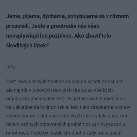
Jeme, pijeme, dýchame, pohybujeme sa v rôznom
prostredí. Jedlo a prostredie nás však
neovplyvňujú len pozitívne. Ako zbaviť telo
škodlivých látok?
{R1}
Časť nevylúčených toxínov sa ukladá sčasti v kostiach,
ale najmä v tukových bunkách (tie sú zo všetkých
orgánov najmenej dôležité). Ak je tukových buniek málo
na uskladnenie toxínov, tak si telo tieto zásobárne toxínov
vytvorí samo. Ukladanie škodlivých látok v tele prispieva
okrem vážnych zdravotných problémov aj k zvyšovaniu
hmotnosti. Preto by každé chudnutie vždy malo začať