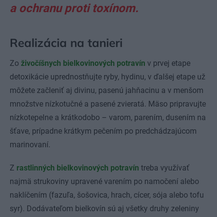
a ochranu proti toxínom.
Realizácia na tanieri
Zo
živočíšnych bielkovinových potravín
v prvej etape
detoxikácie uprednostňujte ryby, hydinu, v ďalšej etape už
môžete začleniť aj divinu, pasenú jahňacinu a v menšom
množstve nízkotučné a pasené zvieratá. Mäso pripravujte
nízkotepelne a krátkodobo – varom, parením, dusením na
šťave, prípadne krátkym pečením po predchádzajúcom
marinovaní.
Z
rastlinných bielkovinových potravín
treba využívať
najmä strukoviny upravené varením po namočení alebo
naklíčením (fazuľa, šošovica, hrach, cícer, sója alebo tofu
syr). Dodávateľom bielkovín sú aj všetky druhy zeleniny