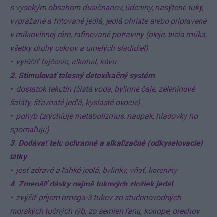
s vysokým obsahom dusičnanov, údeniny, nasýtené tuky,
vyprážané a fritované jedlá, jedlá ohriate alebo pripravené
v mikrovlnnej rúre, rafinované potraviny (oleje, biela múka,
všetky druhy cukrov a umelých sladidiel)
• vylúčiť fajčenie, alkohol, kávu
2. Stimulovať telesný detoxikačný systém
• dostatok tekutín (čistá voda, bylinné čaje, zeleninové
šaláty, šťavnaté jedlá, kyslasté ovocie)
• pohyb (zrýchľuje metabolizmus, naopak, hladovky ho
spomaľujú)
3. Dodávať telu ochranné a alkalizačné (odkyselovacie)
látky
• jesť zdravé a ľahké jedlá, bylinky, vňať, koreniny
4. Zmenšiť dávky najmä tukových zložiek jedál
• zvýšiť príjem omega-3 tukov zo studenovodných
morských tučných rýb, zo semien ľanu, konope, orechov