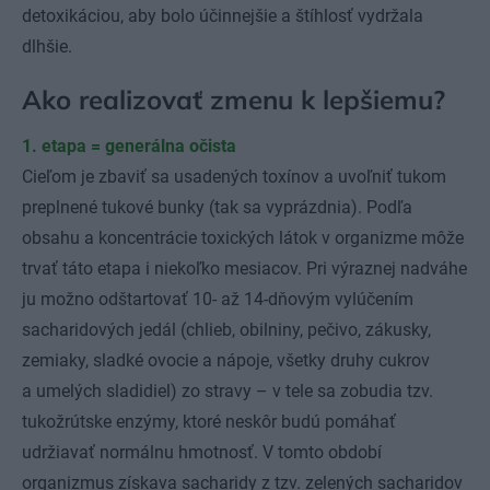
detoxikáciou, aby bolo účinnejšie a štíhlosť vydržala
dlhšie.
Ako realizovať zmenu k lepšiemu?
1. etapa = generálna očista
Cieľom je zbaviť sa usadených toxínov a uvoľniť tukom
preplnené tukové bunky (tak sa vyprázdnia). Podľa
obsahu a koncentrácie toxických látok v organizme môže
trvať táto etapa i niekoľko mesiacov. Pri výraznej nadváhe
ju možno odštartovať 10- až 14-dňovým vylúčením
sacharidových jedál (chlieb, obilniny, pečivo, zákusky,
zemiaky, sladké ovocie a nápoje, všetky druhy cukrov
a umelých sladidiel) zo stravy – v tele sa zobudia tzv.
tukožrútske enzýmy, ktoré neskôr budú pomáhať
udržiavať normálnu hmotnosť. V tomto období
organizmus získava sacharidy z tzv. zelených sacharidov