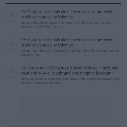
Re: Takto sa rieši málo úložného miesta. V tomto byte
stačil jeden prvok | Môjdom.sk
My napríklad labky utierame hneď pri dverách a doma pred dvere
používame tyčový ETA Terier…
Re: Takto sa rieši málo úložného miesta. V tomto byte
stačil jeden prvok | Môjdom.sk
Dizajn je to nádherný, tá brezová preglejka a čisté línie vyzerajú super.
Ale vždy, keď…
Re: Toto je najväčší mýtus pri ošetrení dreva a môže vás
vyjsť draho. Ako ho ochrániť pred hnitím a škodcami?
clovek by cakal ze vysusene drahe drevo bolo predtym naparovane aby
sa zbavilo zarodkov skodcov...