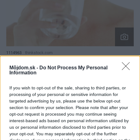
1114963
thinkstock.com
Môjdom.sk -
Do Not Process My Personal
Prečo detoxikovať?
Information
•
zrýchlenie metabolizmu
If you wish to opt-out of the sale, sharing to third parties, or
•
zvýšenie aktivity imunitného systému
processing of your personal or sensitive information for
•
zlepšenie mozgových činností, krvného a lymfatického
targeted advertising by us, please use the below opt-out
section to confirm your selection. Please note that after your
obehu a okysličenia organizmu, čo je dôležité na
opt-out request is processed you may continue seeing
detoxikáciu i spaľovanie tukov
interest-based ads based on personal information utilized by
•
alkalizácia, odkyslenie organizmu
us or personal information disclosed to third parties prior to
your opt-out. You may separately opt-out of the further
•
zlepšenie stavu pokožky a vlasov