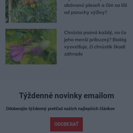
obávanú pleseň a čím sa líši
od poruchy výživy?
Chrústa pozná každý, no čo
jeho menší príbuzný? Biológ
vysvetľuje, či chrústik škodí
záhrade
Týždenné novinky emailom
Odoberajte týždenný prehľad našich najlepších článkov
ODOBERAŤ