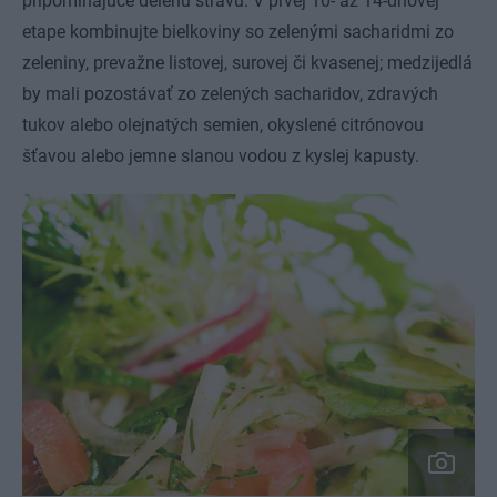
pripomínajúce delenú stravu. V prvej 10- až 14-dňovej
etape kombinujte bielkoviny so zelenými sacharidmi zo
zeleniny, prevažne listovej, surovej či kvasenej; medzijedlá
by mali pozostávať zo zelených sacharidov, zdravých
tukov alebo olejnatých semien, okyslené citrónovou
šťavou alebo jemne slanou vodou z kyslej kapusty.