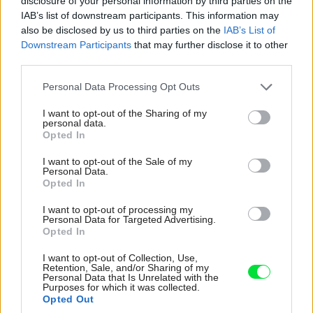
disclosure of your personal information by third parties on the
•
stimulácia sexuálnej aktivity
IAB’s list of downstream participants. This information may
•
spomalenie starnutia
also be disclosed by us to third parties on the
IAB’s List of
Downstream Participants
that may further disclose it to other
•
optimistickejší pohľad na život (cítiť sa krajšie
third parties.
a šťastnejšie)
Please note that this website/app uses one or more Google
Personal Data Processing Opt Outs
services and may gather and store information including but
not limited to your visit or usage behaviour. You may click to
I want to opt-out of the Sharing of my
personal data.
grant or deny consent to Google and its third-party tags to
Opted In
use your data for below specified purposes in below Google
consent section.
I want to opt-out of the Sale of my
Personal Data.
Opted In
I want to opt-out of processing my
Personal Data for Targeted Advertising.
Opted In
I want to opt-out of Collection, Use,
Retention, Sale, and/or Sharing of my
Personal Data that Is Unrelated with the
Purposes for which it was collected.
Opted Out