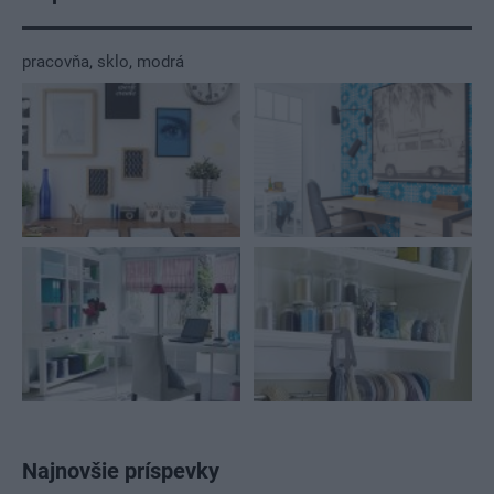
pracovňa
,
sklo
,
modrá
Najnovšie príspevky