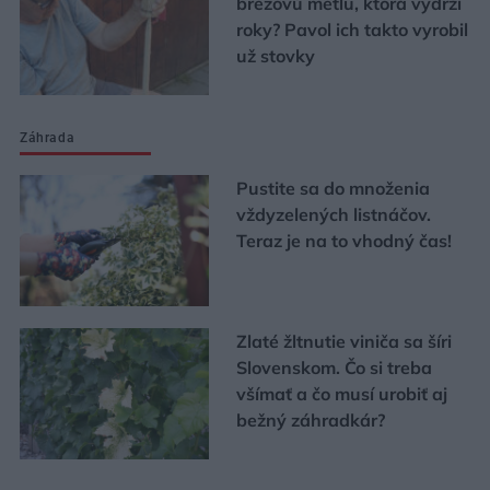
brezovú metlu, ktorá vydrží
roky? Pavol ich takto vyrobil
už stovky
Záhrada
Pustite sa do množenia
vždyzelených listnáčov.
Teraz je na to vhodný čas!
Zlaté žltnutie viniča sa šíri
Slovenskom. Čo si treba
všímať a čo musí urobiť aj
bežný záhradkár?