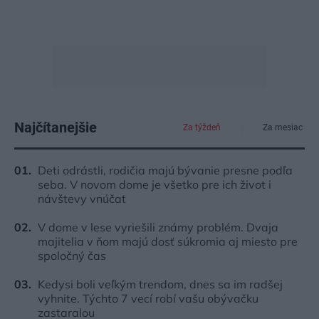
Najčítanejšie
Za týždeň
Za mesiac
Deti odrástli, rodičia majú bývanie presne podľa
seba. V novom dome je všetko pre ich život i
návštevy vnúčat
V dome v lese vyriešili známy problém. Dvaja
majitelia v ňom majú dosť súkromia aj miesto pre
spoločný čas
Kedysi boli veľkým trendom, dnes sa im radšej
vyhnite. Týchto 7 vecí robí vašu obývačku
zastaralou