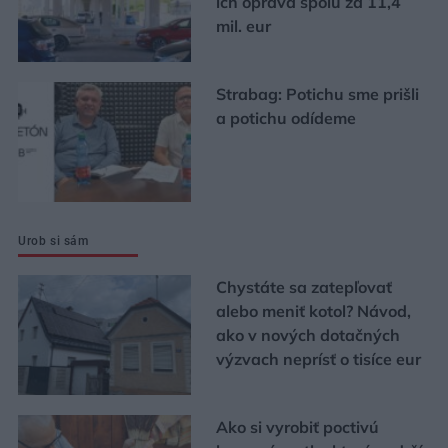
ich oprava spolu za 11,4
mil. eur
Strabag: Potichu sme prišli
a potichu odídeme
Urob si sám
Chystáte sa zatepľovať
alebo meniť kotol? Návod,
ako v nových dotačných
výzvach neprísť o tisíce eur
Ako si vyrobiť poctivú