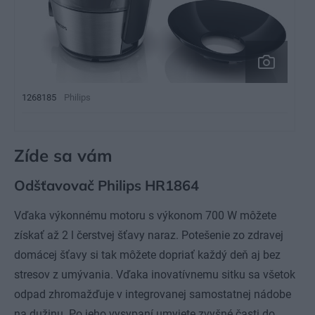
1268185
Philips
Zíde sa vám
Odšťavovač Philips HR1864
Vďaka výkonnému motoru s výkonom 700 W môžete
získať až 2 l čerstvej šťavy naraz. Potešenie zo zdravej
domácej šťavy si tak môžete dopriať každý deň aj bez
stresov z umývania. Vďaka inovatívnemu sitku sa všetok
odpad zhromažďuje v integrovanej samostatnej nádobe
na dužinu. Po jeho vysypaní umyjete zvyšné časti do