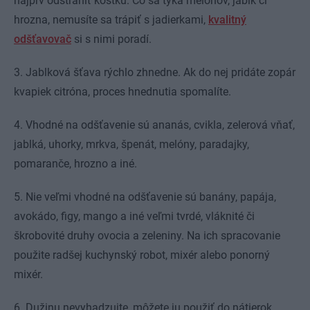
najprv odstrániť kôstku. Čo sa týka melónov, jabĺk či
hrozna, nemusíte sa trápiť s jadierkami,
kvalitný
odšťavovač
si s nimi poradí.
3. Jablková šťava rýchlo zhnedne. Ak do nej pridáte zopár
kvapiek citróna, proces hnednutia spomalíte.
4. Vhodné na odšťavenie sú ananás, cvikla, zelerová vňať,
jablká, uhorky, mrkva, špenát, melóny, paradajky,
pomaranče, hrozno a iné.
5. Nie veľmi vhodné na odšťavenie sú banány, papája,
avokádo, figy, mango a iné veľmi tvrdé, vláknité či
škrobovité druhy ovocia a zeleniny. Na ich spracovanie
použite radšej kuchynský robot, mixér alebo ponorný
mixér.
6. Dužinu nevyhadzujte, môžete ju použiť do nátierok,