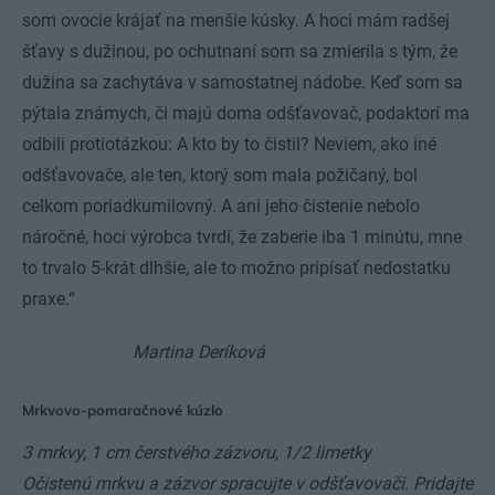
som ovocie krájať na menšie kúsky. A hoci mám radšej
šťavy s dužinou, po ochutnaní som sa zmierila s tým, že
dužina sa zachytáva v samostatnej nádobe. Keď som sa
pýtala známych, či majú doma odšťavovač, podaktorí ma
odbili protiotázkou: A kto by to čistil? Neviem, ako iné
odšťavovače, ale ten, ktorý som mala požičaný, bol
celkom poriadkumilovný. A ani jeho čistenie nebolo
náročné, hoci výrobca tvrdí, že zaberie iba 1 minútu, mne
to trvalo 5-krát dlhšie, ale to možno pripísať nedostatku
praxe.“
Martina Deríková
Mrkvovo-pomaračnové kúzlo
3 mrkvy, 1 cm čerstvého zázvoru, 1/2 limetky
Očistenú mrkvu a zázvor spracujte v odšťavovači. Pridajte