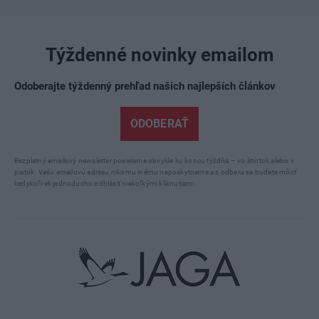
Týždenné novinky emailom
Odoberajte týždenný prehľad našich najlepších článkov
ODOBERAŤ
Bezplatný emailový newsletter posielame obvykle ku koncu týždňa – vo štvrtok alebo v
piatok. Vašu emailovú adresu nikomu inému neposkytneme a z odberu sa budete môcť
kedykoľvek jednoducho odhlásiť niekoľkými kliknutiami.