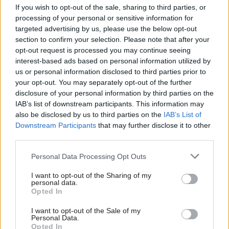
If you wish to opt-out of the sale, sharing to third parties, or
radšej vyhnite. Týchto 7 vecí robí vašu
processing of your personal or sensitive information for
obývačku zastaralou
targeted advertising by us, please use the below opt-out
section to confirm your selection. Please note that after your
opt-out request is processed you may continue seeing
interest-based ads based on personal information utilized by
us or personal information disclosed to third parties prior to
your opt-out. You may separately opt-out of the further
disclosure of your personal information by third parties on the
IAB’s list of downstream participants. This information may
also be disclosed by us to third parties on the
IAB’s List of
Downstream Participants
that may further disclose it to other
third parties.
Please note that this website/app uses one or more Google
Personal Data Processing Opt Outs
services and may gather and store information including but
not limited to your visit or usage behaviour. You may click to
I want to opt-out of the Sharing of my
personal data.
grant or deny consent to Google and its third-party tags to
Opted In
Deti už odrástli, tak si rodičia vytvorili dom
use your data for below specified purposes in below Google
consent section.
podľa seba. Majú perfektné bývanie pre
I want to opt-out of the Sale of my
Personal Data.
svoj život i pre vnúčatá
Opted In