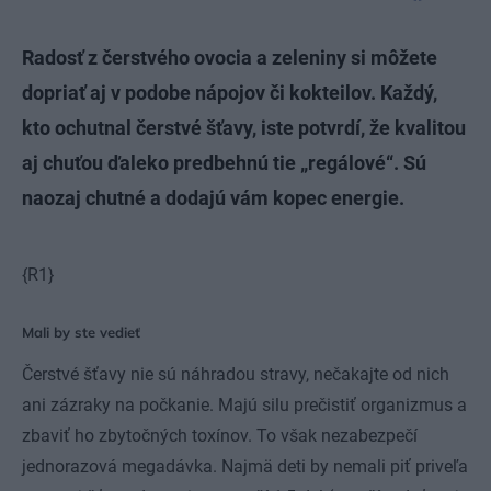
Radosť z čerstvého ovocia a zeleniny si môžete
dopriať aj v podobe nápojov či kokteilov. Každý,
kto ochutnal čerstvé šťavy, iste potvrdí, že kvalitou
aj chuťou ďaleko predbehnú tie „regálové“. Sú
naozaj chutné a dodajú vám kopec energie.
{R1}
Mali by ste vedieť
Čerstvé šťavy nie sú náhradou stravy, nečakajte od nich
ani zázraky na počkanie. Majú silu prečistiť organizmus a
zbaviť ho zbytočných toxínov. To však nezabezpečí
jednorazová megadávka. Najmä deti by nemali piť priveľa