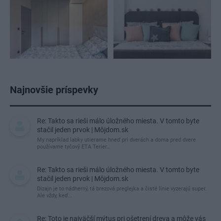
Najnovšie príspevky
Re: Takto sa rieši málo úložného miesta. V tomto byte
stačil jeden prvok | Môjdom.sk
My napríklad labky utierame hneď pri dverách a doma pred dvere
používame tyčový ETA Terier…
Re: Takto sa rieši málo úložného miesta. V tomto byte
stačil jeden prvok | Môjdom.sk
Dizajn je to nádherný, tá brezová preglejka a čisté línie vyzerajú super.
Ale vždy, keď…
Re: Toto je najväčší mýtus pri ošetrení dreva a môže vás