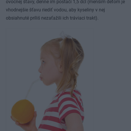
ovocnej šťavy, denne im postačí 1,5 dcl (menším deťom je
vhodnejšie šťavu riediť vodou, aby kyseliny v nej
obsiahnuté príliš nezaťažili ich tráviaci trakt).