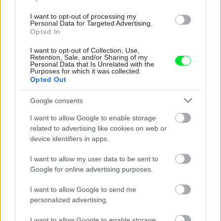
I want to opt-out of processing my
Personal Data for Targeted Advertising.
Opted In
I want to opt-out of Collection, Use,
Retention, Sale, and/or Sharing of my
Personal Data that Is Unrelated with the
Purposes for which it was collected.
Opted Out
Google consents
I want to allow Google to enable storage
related to advertising like cookies on web or
device identifiers in apps.
I want to allow my user data to be sent to
Google for online advertising purposes.
Pridajte túto surovinu do prania, obliečky
budú hladšie a pevnejšie. Starý trik z
I want to allow Google to send me
hotelov poznali už naše babičky
personalized advertising.
I want to allow Google to enable storage