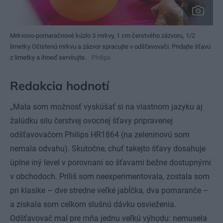
Mrkvovo-pomaračnové kúzlo 3 mrkvy, 1 cm čerstvého zázvoru, 1/2
limetky Očistenú mrkvu a zázvor spracujte v odšťavovači. Pridajte šťavu
z limetky a ihneď servírujte.
Philips
Redakcia hodnotí
„Mala som možnosť vyskúšať si na vlastnom jazyku aj
žalúdku silu čerstvej ovocnej šťavy pripravenej
odšťavovačom Philips HR1864 (na zeleninovú som
nemala odvahu). Skutočne, chuť takejto šťavy dosahuje
úplne iný level v porovnaní so šťavami bežne dostupnými
v obchodoch. Príliš som neexperimentovala, zostala som
pri klasike – dve stredne veľké jabĺčka, dva pomaranče –
a získala som celkom slušnú dávku osvieženia.
Odšťavovač mal pre mňa jednu veľkú výhodu: nemusela