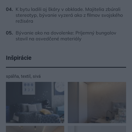
K bytu ladili aj škáry v obklade. Majitelia zbúrali
stereotyp, bývanie vyzerá ako z filmov svojského
režiséra
Bývanie ako na dovolenke: Príjemný bungalov
stavil na osvedčené materiály
Inšpirácie
spálňa
,
textil
,
sivá