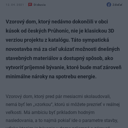
12. 04. 2021
Diskusia
Zdieľať
Vzorový dom, ktorý nedávno dokončili v obci
kúsok od českých Průhoníc, nie je klasickou 3D
verziou projektu z katalógu. Táto sympatická
novostavba má za cieľ ukázať možnosti dnešných
stavebných materiálov a dostupný spôsob, ako
vytvoriť príjemné bývanie, ktoré bude mať zároveň
minimálne nároky na spotrebu energie.
Vzorový dom, ktorý pred pár mesiacmi skolaudovali,
nemá byť len „vzorkou“, ktorú si môžete prezrieť v reálnej
veľkosti. Má ambíciu byť príkladom hodným
nasledovania, a to najmä pokiaľ ide o parametre stavby,