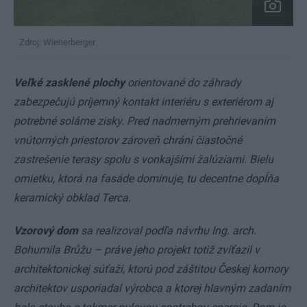
Zdroj: Wienerberger
Veľké zasklené plochy
orientované do záhrady
zabezpečujú príjemný kontakt interiéru s exteriérom aj
potrebné solárne zisky. Pred nadmerným prehrievaním
vnútorných priestorov zároveň chráni čiastočné
zastrešenie terasy spolu s vonkajšími žalúziami. Bielu
omietku, ktorá na fasáde dominuje, tu decentne dopĺňa
keramický obklad Terca.
Vzorový dom
sa realizoval podľa návrhu Ing. arch.
Bohumila Brůžu – práve jeho projekt totiž zvíťazil v
architektonickej súťaži, ktorú pod záštitou Českej komory
architektov usporiadal výrobca a ktorej hlavným zadaním