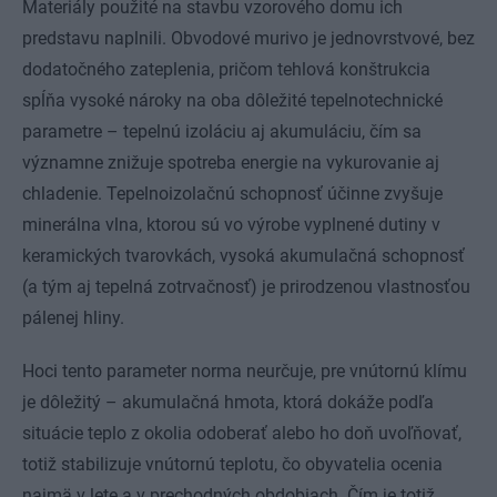
Materiály použité na stavbu vzorového domu ich
predstavu naplnili. Obvodové murivo je jednovrstvové, bez
dodatočného zateplenia, pričom tehlová konštrukcia
spĺňa vysoké nároky na oba dôležité tepelnotechnické
parametre – tepelnú izoláciu aj akumuláciu, čím sa
významne znižuje spotreba energie na vykurovanie aj
chladenie. Tepelnoizolačnú schopnosť účinne zvyšuje
minerálna vlna, ktorou sú vo výrobe vyplnené dutiny v
keramických tvarovkách, vysoká akumulačná schopnosť
(a tým aj tepelná zotrvačnosť) je prirodzenou vlastnosťou
pálenej hliny.
Hoci tento parameter norma neurčuje, pre vnútornú klímu
je dôležitý – akumulačná hmota, ktorá dokáže podľa
situácie teplo z okolia odoberať alebo ho doň uvoľňovať,
totiž stabilizuje vnútornú teplotu, čo obyvatelia ocenia
najmä v lete a v prechodných obdobiach. Čím je totiž