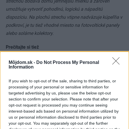
strechou dodáva domu jemnejšiu mierku a zároveň
umožňuje vytvoriť pohodlnú, logickú a nápaditú
dispozíciu. Na plochú strechu vtipne nadväzuje kúpeľňa v
podkroví, je tu tiež vhodné miesto na fotovoltické panely
alebo solárne kolektory.
Prečítajte si tiež
Môjdom.sk -
Do Not Process My Personal
Svojpomocne aj ekologicky:
Information
Multifunkčné riešenie podkrovia
pri trnavskom štadióne
If you wish to opt-out of the sale, sharing to third parties, or
processing of your personal or sensitive information for
targeted advertising by us, please use the below opt-out
Materiály a konštrukcie
section to confirm your selection. Please note that after your
opt-out request is processed you may continue seeing
Základy:
základové pásy z debniacich betónových tvárnic
interest-based ads based on personal information utilized by
a betónová základová doska.
us or personal information disclosed to third parties prior to
your opt-out. You may separately opt-out of the further