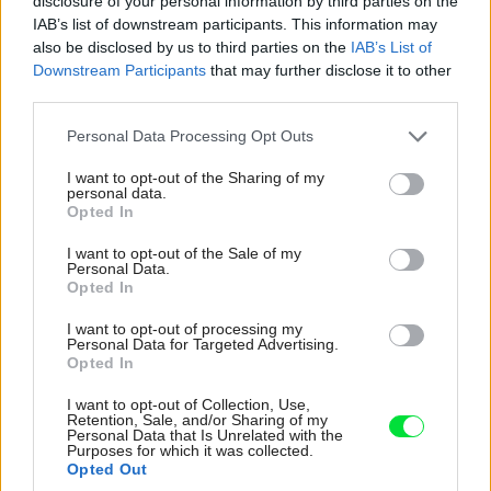
disclosure of your personal information by third parties on the
IAB’s list of downstream participants. This information may
also be disclosed by us to third parties on the
IAB’s List of
Downstream Participants
that may further disclose it to other
third parties.
Please note that this website/app uses one or more Google
Personal Data Processing Opt Outs
services and may gather and store information including but
not limited to your visit or usage behaviour. You may click to
I want to opt-out of the Sharing of my
personal data.
grant or deny consent to Google and its third-party tags to
Opted In
use your data for below specified purposes in below Google
consent section.
I want to opt-out of the Sale of my
Personal Data.
Opted In
I want to opt-out of processing my
Personal Data for Targeted Advertising.
Zdroj: Wienerberger
Opted In
I want to opt-out of Collection, Use,
Obvodové murivo:
keramické tvarovky s minerálnou
Retention, Sale, and/or Sharing of my
Personal Data that Is Unrelated with the
izoláciou Porotherm 44 T Profi, murované na
Purposes for which it was collected.
Opted Out
tenkovrstvovú maltu. Bez dodatočného zateplenia spĺňa