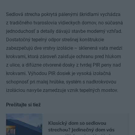
Sedlová strecha pokrytá pálenými škridlami vychádza
z tradičného tvaroslovia vidieckych domov, no súčasná
jednoduchosť a detaily dávajú stavbe moderný vzhľad.
Dostatočný tepelný odpor strešnej konštrukcie
zabezpečujú dve vrstvy izolácie – sklenená vata medzi
krokvami, ktorá zároveň zaisťuje ochranu pred hlukom
z ulice, a difúzne otvorené dosky z tvrdej PIR peny nad
krokvami. Výhodou PIR dosiek je vysoká izolačná
schopnosť pri malej hrúbke, systém s nadkrokvovou
izoláciou navyše zamedzuje vznik tepelných mostov.
Prečítajte si tiež
Klasický dom so sedlovou
strechou? Jedinečný dom vás