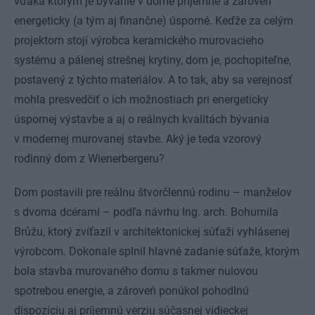
vďaka ktorým je bývanie v dome príjemné a zároveň
energeticky (a tým aj finančne) úsporné. Keďže za celým
projektom stojí výrobca keramického murovacieho
systému a pálenej strešnej krytiny, dom je, pochopiteľne,
postavený z týchto materiálov. A to tak, aby sa verejnosť
mohla presvedčiť o ich možnostiach pri energeticky
úspornej výstavbe a aj o reálnych kvalitách bývania
v modernej murovanej stavbe. Aký je teda vzorový
rodinný dom z Wienerbergeru?
Dom postavili pre reálnu štvorčlennú rodinu – manželov
s dvoma dcérami – podľa návrhu Ing. arch. Bohumila
Brůžu, ktorý zvíťazil v architektonickej súťaži vyhlásenej
výrobcom. Dokonale splnil hlavné zadanie súťaže, ktorým
bola stavba murovaného domu s takmer nulovou
spotrebou energie, a zároveň ponúkol pohodlnú
dispozíciu aj príjemnú verziu súčasnej vidieckej