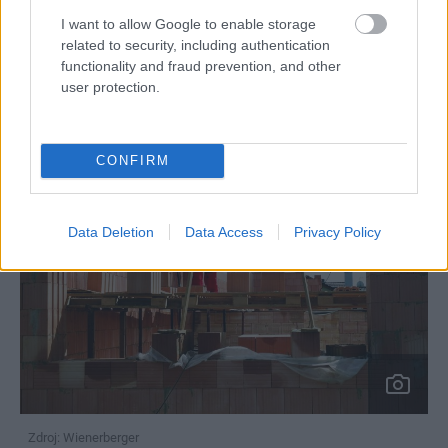
Nadokenné preklady:
nosné preklady Porotherm Vario
I want to allow Google to enable storage
UNI s vnútorným priestorom na umiestnenie roletového
related to security, including authentication
functionality and fraud prevention, and other
alebo žalúziového boxu.
user protection.
CONFIRM
Data Deletion
Data Access
Privacy Policy
Zdroj: Wienerberger