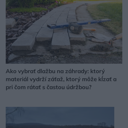
Ako vybrať dlažbu na záhrady: ktorý
materiál vydrží záťaž, ktorý môže kĺzať a
pri čom rátať s častou údržbou?