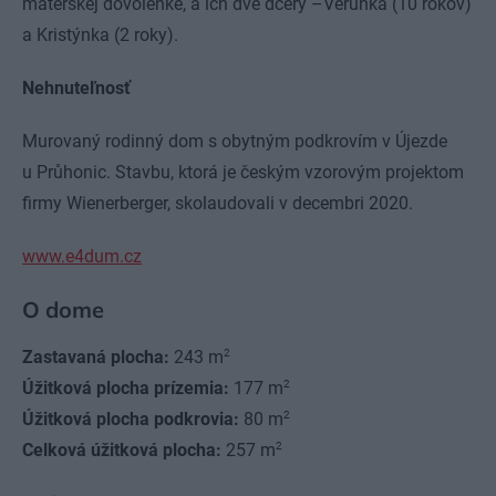
materskej dovolenke, a ich dve dcéry –Verunka (10 rokov)
a Kristýnka (2 roky).
Nehnuteľnosť
Murovaný rodinný dom s obytným podkrovím v Újezde
u Průhonic. Stavbu, ktorá je českým vzorovým projektom
firmy Wienerberger, skolaudovali v decembri 2020.
www.e4dum.cz
O dome
2
Zastavaná plocha:
243 m
2
Úžitková plocha prízemia:
177 m
2
Úžitková plocha podkrovia:
80 m
2
Celková úžitková plocha:
257 m