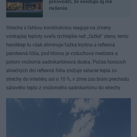
presvedčí, že existujú aj iné
riešenia
Strecha s ľahkou konštrukciou reaguje na zmeny
vonkajšej teploty oveľa rýchlejšie než „ťažké“ steny, tento
hendikep tu však eliminuje ťažká krytina a reflexná
parotesná fólia, pod ktorou je vzduchová medzera a
potom vnútorná sadrokartónová doska. Počas horúcich
slnečných dní reflexná fólia znižuje sálanie tepla zo
strechy do interiéru asi o 10 %, v zime zas bráni prechodu
sálavého tepla z vnútorného sadrokartónu do strechy.