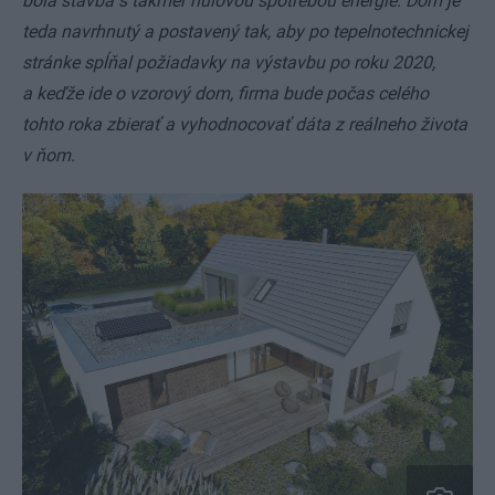
bola stavba s takmer nulovou spotrebou energie. Dom je
teda navrhnutý a postavený tak, aby po tepelnotechnickej
stránke spĺňal požiadavky na výstavbu po roku 2020,
a keďže ide o vzorový dom, firma bude počas celého
tohto roka zbierať a vyhodnocovať dáta z reálneho života
v ňom.