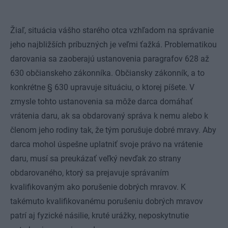
Žiaľ, situácia vášho starého otca vzhľadom na správanie
jeho najbližších príbuzných je veľmi ťažká. Problematikou
darovania sa zaoberajú ustanovenia paragrafov 628 až
630 občianskeho zákonníka. Občiansky zákonník, a to
konkrétne § 630 upravuje situáciu, o ktorej píšete. V
zmysle tohto ustanovenia sa môže darca domáhať
vrátenia daru, ak sa obdarovaný správa k nemu alebo k
členom jeho rodiny tak, že tým porušuje dobré mravy. Aby
darca mohol úspešne uplatniť svoje právo na vrátenie
daru, musí sa preukázať veľký nevďak zo strany
obdarovaného, ktorý sa prejavuje správaním
kvalifikovaným ako porušenie dobrých mravov. K
takémuto kvalifikovanému porušeniu dobrých mravov
patrí aj fyzické násilie, kruté urážky, neposkytnutie