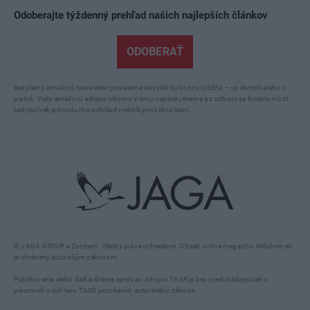
Odoberajte týždenný prehľad našich najlepších článkov
ODOBERAŤ
Bezplatný emailový newsletter posielame obvykle ku koncu týždňa – vo štvrtok alebo v
piatok. Vašu emailovú adresu nikomu inému neposkytneme a z odberu sa budete môcť
kedykoľvek jednoducho odhlásiť niekoľkými kliknutiami.
© JAGA GROUP a Zoznam. Všetky práva vyhradené. Obsah online magazínu Môjdom.sk
je chránený autorským zákonom.
Publikovanie alebo ďalšie šírenie správ zo zdrojov TASR je bez predchádzajúceho
písomného súhlasu TASR porušením autorského zákona.