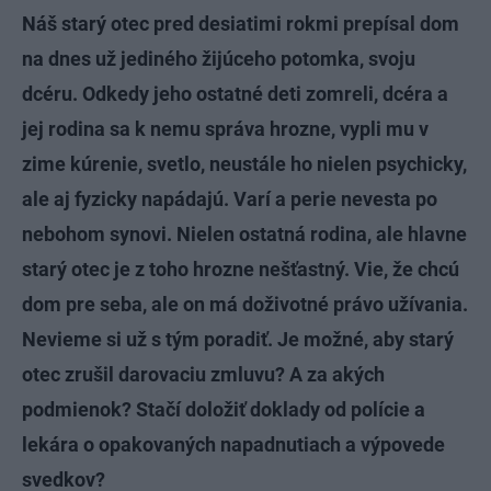
Náš starý otec pred desiatimi rokmi prepísal dom
na dnes už jediného žijúceho potomka, svoju
dcéru. Odkedy jeho ostatné deti zomreli, dcéra a
jej rodina sa k nemu správa hrozne, vypli mu v
zime kúrenie, svetlo, neustále ho nielen psychicky,
ale aj fyzicky napádajú. Varí a perie nevesta po
nebohom synovi. Nielen ostatná rodina, ale hlavne
starý otec je z toho hrozne nešťastný. Vie, že chcú
dom pre seba, ale on má doživotné právo užívania.
Nevieme si už s tým poradiť. Je možné, aby starý
otec zrušil darovaciu zmluvu? A za akých
podmienok? Stačí doložiť doklady od polície a
lekára o opakovaných napadnutiach a výpovede
svedkov?