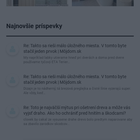
Najnovšie príspevky
Re: Takto sa rieši málo úložného miesta. V tomto byte
stačil jeden prvok | Môjdom.sk
My napríklad labky utierame hneď pri dverách a doma pred dvere
používame tyčový ETA Terier…
Re: Takto sa rieši málo úložného miesta. V tomto byte
stačil jeden prvok | Môjdom.sk
Dizajn je to nádherný, tá brezová preglejka a čisté línie vyzerajú super.
Ale vždy, keď…
Re: Toto je najväčší mýtus pri ošetrení dreva a môže vás
vyjsť draho. Ako ho ochrániť pred hnitím a škodcami?
clovek by cakal ze vysusene drahe drevo bolo predtym naparovane aby
sa zbavilo zarodkov skodcov...