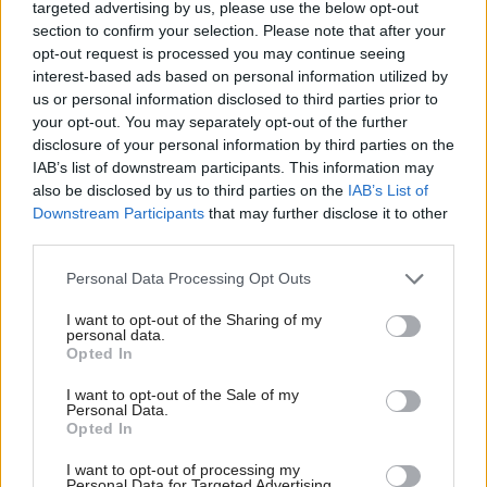
targeted advertising by us, please use the below opt-out
section to confirm your selection. Please note that after your
opt-out request is processed you may continue seeing
Ako vybrať okno do domu podľa novej
interest-based ads based on personal information utilized by
legislatívy?
us or personal information disclosed to third parties prior to
your opt-out. You may separately opt-out of the further
disclosure of your personal information by third parties on the
IAB’s list of downstream participants. This information may
also be disclosed by us to third parties on the
IAB’s List of
Downstream Participants
that may further disclose it to other
third parties.
Please note that this website/app uses one or more Google
Personal Data Processing Opt Outs
services and may gather and store information including but
not limited to your visit or usage behaviour. You may click to
I want to opt-out of the Sharing of my
personal data.
grant or deny consent to Google and its third-party tags to
Opted In
use your data for below specified purposes in below Google
consent section.
I want to opt-out of the Sale of my
Personal Data.
Kedy sa oplatí refinancovanie hypotéky a aké
Opted In
obdobie fixácie je vhodné?
I want to opt-out of processing my
Personal Data for Targeted Advertising.