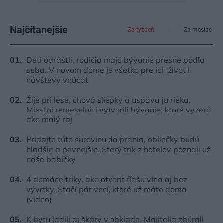
Najčítanejšie
Za týždeň
Za mesiac
Deti odrástli, rodičia majú bývanie presne podľa
seba. V novom dome je všetko pre ich život i
návštevy vnúčat
Žije pri lese, chová sliepky a uspáva ju rieka.
Miestni remeselníci vytvorili bývanie, ktoré vyzerá
ako malý raj
Pridajte túto surovinu do prania, obliečky budú
hladšie a pevnejšie. Starý trik z hotelov poznali už
naše babičky
4 domáce triky, ako otvoriť fľašu vína aj bez
vývrtky. Stačí pár vecí, ktoré už máte doma
(video)
K bytu ladili aj škáry v obklade. Majitelia zbúrali