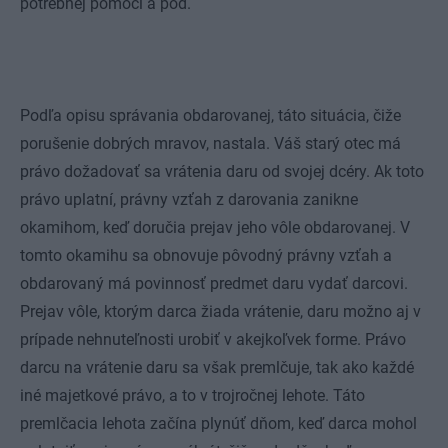
potrebnej pomoci a pod.
Podľa opisu správania obdarovanej, táto situácia, čiže
porušenie dobrých mravov, nastala. Váš starý otec má
právo dožadovať sa vrátenia daru od svojej dcéry. Ak toto
právo uplatní, právny vzťah z darovania zanikne
okamihom, keď doručia prejav jeho vôle obdarovanej. V
tomto okamihu sa obnovuje pôvodný právny vzťah a
obdarovaný má povinnosť predmet daru vydať darcovi.
Prejav vôle, ktorým darca žiada vrátenie, daru možno aj v
prípade nehnuteľnosti urobiť v akejkoľvek forme. Právo
darcu na vrátenie daru sa však premlčuje, tak ako každé
iné majetkové právo, a to v trojročnej lehote. Táto
premlčacia lehota začína plynúť dňom, keď darca mohol