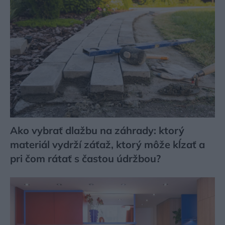
Ako vybrať dlažbu na záhrady: ktorý
materiál vydrží záťaž, ktorý môže kĺzať a
pri čom rátať s častou údržbou?