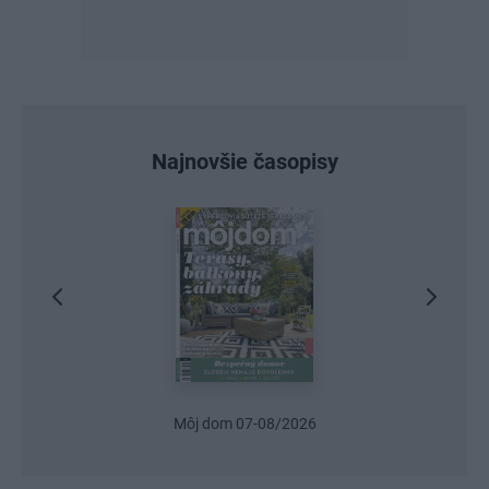
Najnovšie časopisy
6
Urob si sám 6/2026