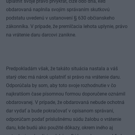
uplatniť svoje právo prvýkrát, čiže odo dňa, keď
obdarovaná naplnila svojím správaním skutkovú
podstatu uvedenú v ustanovení § 630 občianskeho
zákonníka. V prípade, že premlčacia lehota uplynie, právo
na vrátenie daru darcovi zanikne.
Predpokladám však, že takáto situácia nastala a váš
starý otec má nárok uplatniť si právo na vrátenie daru.
Odporúčala by som, aby toto svoje rozhodnutie v čo
najkratšom čase písomnou formou doporučene oznámil
obdarovanej. V prípade, že obdarovaná nebude ochotná
dar vydať a bude pokračovať v opísanom správaní,
odporúčam podať príslušnému súdu žalobu o vrátenie
daru, kde budú ako použité dôkazy, okrem iného aj