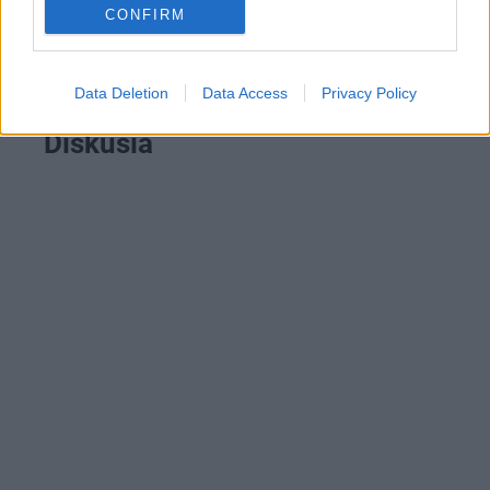
CONFIRM
HELUZ vyrába komíny vhodné aj do pasívnych
domov
Data Deletion
Data Access
Privacy Policy
Diskusia