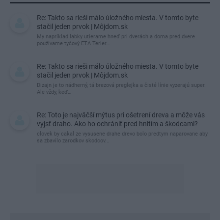
Re: Takto sa rieši málo úložného miesta. V tomto byte
stačil jeden prvok | Môjdom.sk
My napríklad labky utierame hneď pri dverách a doma pred dvere
používame tyčový ETA Terier…
Re: Takto sa rieši málo úložného miesta. V tomto byte
stačil jeden prvok | Môjdom.sk
Dizajn je to nádherný, tá brezová preglejka a čisté línie vyzerajú super.
Ale vždy, keď…
Re: Toto je najväčší mýtus pri ošetrení dreva a môže vás
vyjsť draho. Ako ho ochrániť pred hnitím a škodcami?
clovek by cakal ze vysusene drahe drevo bolo predtym naparovane aby
sa zbavilo zarodkov skodcov...