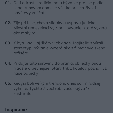
Deti odrástli, rodičia majú bývanie presne podľa
seba. V novom dome je všetko pre ich život i
návštevy vnúčat
Žije pri lese, chová sliepky a uspáva ju rieka.
Miestni remeselníci vytvorili bývanie, ktoré vyzerá
ako malý raj
K bytu ladili aj škáry v obklade. Majitelia zbúrali
stereotyp, bývanie vyzerá ako z filmov svojského
režiséra
Pridajte túto surovinu do prania, obliečky budú
hladšie a pevnejšie. Starý trik z hotelov poznali už
naše babičky
Kedysi boli veľkým trendom, dnes sa im radšej
vyhnite. Týchto 7 vecí robí vašu obývačku
zastaralou
Inšpirácie