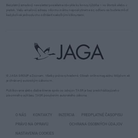
Bezplatný emailový newsletter posielame obvykle ku koncu týždňa – vo štvrtok alebo v
piatok. Vašu emailovú adresu nikomu inému neposkytneme a z odberu sa budete môcť
kedykoľvek jednoducho odhlásiť niekoľkými kliknutiami.
© JAGA GROUP a Zoznam. Všetky práva vyhradené. Obsah online magazínu Môjdom.sk
je chránený autorským zákonom.
Publikovanie alebo ďalšie šírenie správ zo zdrojov TASR je bez predchádzajúceho
písomného súhlasu TASR porušením autorského zákona.
O NÁS
KONTAKTY
INZERCIA
PREDPLATNÉ ČASOPISU
PRÁVO NA OPRAVU
OCHRANA OSOBNÝCH ÚDAJOV
NASTAVENIA COOKIES