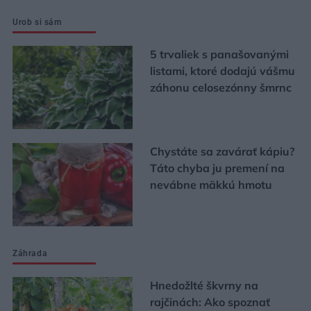
Urob si sám
5 trvaliek s panašovanými
listami, ktoré dodajú vášmu
záhonu celosezónny šmrnc
Chystáte sa zavárať kápiu?
Táto chyba ju premení na
nevábne mäkkú hmotu
Záhrada
Hnedožlté škvrny na
rajčinách: Ako spoznať