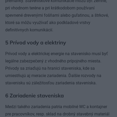
premávky. Staveniskové komunikácie môžu byť zemné,
pri vhodnom teréne a pri krátkodobom používaní
spevnené drevenými fošňami alebo guľatinou, a štrkové,
ktoré sa môžu využívať ako podkladové vrstvy
definitívnych komunikácií.
5 Prívod vody a elektriny
Prívod vody a elektrickej energie na stavenisko musí byť
legálne zabezpečený z vhodného prípojného miesta.
Prívody sa zriaďujú na hranici staveniska, kde sa
umiestňujú aj meracie zariadenia. Ďalšie rozvody na
stavenisku sú záležitosťou zariadenia staveniska.
6 Zariadenie staveniska
Medzi takého zariadenia patria mobilné WC a kontajner
pre pracovníkov, resp. sklad na drobný stavebný materiál