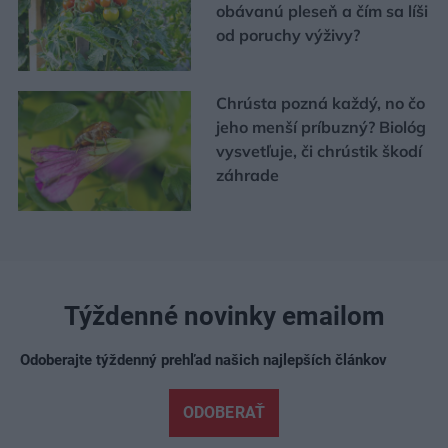
obávanú pleseň a čím sa líši
od poruchy výživy?
Chrústa pozná každý, no čo
jeho menší príbuzný? Biológ
vysvetľuje, či chrústik škodí
záhrade
Týždenné novinky emailom
Odoberajte týždenný prehľad našich najlepších článkov
ODOBERAŤ