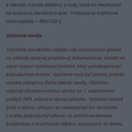
a náradie, rozvody elektriny a vody, ktoré sú nevyhnutné
na realizáciu stavebných prác. Požaduje sa trojfázové
nízke napätie – 400/230 V.
Vytýčenie stavby
Vytýčenie stavebného objektu robí autorizovaný geodet
na základe dodanej projektovej dokumentácie. Geodet na
záver vystaví vytyčovací protokol, ktorý potrebujeme pri
kolaudačnom konaní. Vytýčenie musí byť presné, pretože
vytvára základ na ďalšie detaily stavby. Väčšinou
vytyčuje obvodové murivo stavby na 1. nadzemnom
podlaží (NP), prípadne obvod základov. Vytýčené rohové
body a obrysy výkopov sa zabezpečujú tzv. lavičkami.
Lavičky (jednoduché rohové) sú primitívne drevené
konštrukcie z dvoch-troch stĺpikov zarazených do terénu.