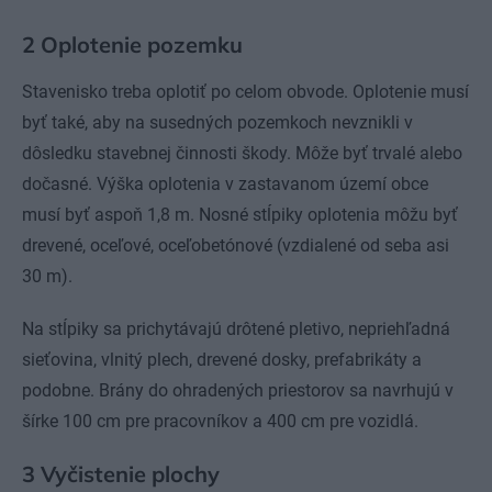
2 Oplotenie pozemku
Stavenisko treba oplotiť po celom obvode. Oplotenie musí
byť také, aby na susedných pozemkoch nevznikli v
dôsledku stavebnej činnosti škody. Môže byť trvalé alebo
dočasné. Výška oplotenia v zastavanom území obce
musí byť aspoň 1,8 m. Nosné stĺpiky oplotenia môžu byť
drevené, oceľové, oceľobetónové (vzdialené od seba asi
30 m).
Na stĺpiky sa prichytávajú drôtené pletivo, nepriehľadná
sieťovina, vlnitý plech, drevené dosky, prefabrikáty a
podobne. Brány do ohradených priestorov sa navrhujú v
šírke 100 cm pre pracovníkov a 400 cm pre vozidlá.
3 Vyčistenie plochy