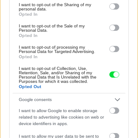
not limited to your visit or usage behaviour. You may click to
I want to opt-out of the Sharing of my
personal data.
grant or deny consent to Google and its third-party tags to
Opted In
use your data for below specified purposes in below Google
consent section.
I want to opt-out of the Sale of my
Personal Data.
Opted In
I want to opt-out of processing my
Žije pri lese, chová sliepky a uspáva ju
Personal Data for Targeted Advertising.
Opted In
rieka. Miestni remeselníci vytvorili bývanie,
ktoré vyzerá ako malý raj
I want to opt-out of Collection, Use,
Retention, Sale, and/or Sharing of my
Personal Data that Is Unrelated with the
Purposes for which it was collected.
Opted Out
Google consents
I want to allow Google to enable storage
related to advertising like cookies on web or
device identifiers in apps.
I want to allow my user data to be sent to