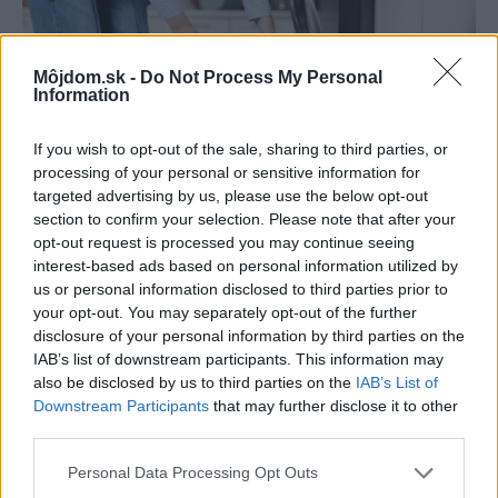
Môjdom.sk -
Do Not Process My Personal
Information
If you wish to opt-out of the sale, sharing to third parties, or
processing of your personal or sensitive information for
targeted advertising by us, please use the below opt-out
section to confirm your selection. Please note that after your
opt-out request is processed you may continue seeing
interest-based ads based on personal information utilized by
Šíri sa z odpadkového koša silný zápach?
us or personal information disclosed to third parties prior to
Tieto kroky vám pomôžu zbaviť sa ho
your opt-out. You may separately opt-out of the further
disclosure of your personal information by third parties on the
IAB’s list of downstream participants. This information may
also be disclosed by us to third parties on the
IAB’s List of
Downstream Participants
that may further disclose it to other
third parties.
Please note that this website/app uses one or more Google
Personal Data Processing Opt Outs
services and may gather and store information including but