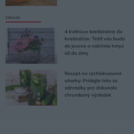
Záhrada
4 kvitnúce kombinácie do
kvetináčov: Tešiť vás budú
do jesene a nakŕmia hmyz
až do zimy
Recept na rýchlokvasené
uhorky: Pridajte toto zo
záhradky pre dokonale
chrumkavý výsledok