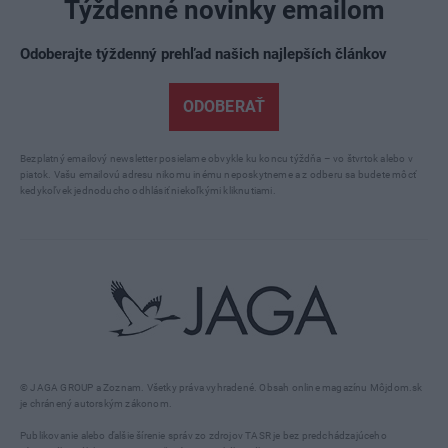
Týždenné novinky emailom
Odoberajte týždenný prehľad našich najlepších článkov
ODOBERAŤ
Bezplatný emailový newsletter posielame obvykle ku koncu týždňa – vo štvrtok alebo v
piatok. Vašu emailovú adresu nikomu inému neposkytneme a z odberu sa budete môcť
kedykoľvek jednoducho odhlásiť niekoľkými kliknutiami.
© JAGA GROUP a Zoznam. Všetky práva vyhradené. Obsah online magazínu Môjdom.sk
je chránený autorským zákonom.
Publikovanie alebo ďalšie šírenie správ zo zdrojov TASR je bez predchádzajúceho