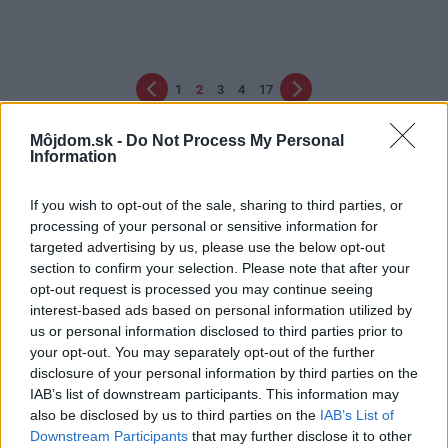
1
2
3
4
17
Môjdom.sk -
Do Not Process My Personal
Information
If you wish to opt-out of the sale, sharing to third parties, or
processing of your personal or sensitive information for
targeted advertising by us, please use the below opt-out
section to confirm your selection. Please note that after your
Najčítanejšie
opt-out request is processed you may continue seeing
Za týždeň
Za mesiac
interest-based ads based on personal information utilized by
us or personal information disclosed to third parties prior to
Ako si vybrať bezpečnostné dvere
your opt-out. You may separately opt-out of the further
disclosure of your personal information by third parties on the
Zlodejov môžu odradiť bezpečnostné dvere
IAB’s list of downstream participants. This information may
also be disclosed by us to third parties on the
IAB’s List of
Viete, kto vás chce navštíviť?
Downstream Participants
that may further disclose it to other