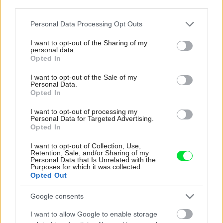
third parties.
Do garáže bez blamáže
Please note that this website/app uses one or more Google
Personal Data Processing Opt Outs
Pohyblivé deliace prvky v bytovom interiéri
services and may gather and store information including but
not limited to your visit or usage behaviour. You may click to
I want to opt-out of the Sharing of my
personal data.
grant or deny consent to Google and its third-party tags to
Opted In
Inšpirácie
use your data for below specified purposes in below Google
consent section.
I want to opt-out of the Sale of my
Personal Data.
Opted In
spálňa
,
textil
,
sivá
I want to opt-out of processing my
Personal Data for Targeted Advertising.
Opted In
I want to opt-out of Collection, Use,
Retention, Sale, and/or Sharing of my
Personal Data that Is Unrelated with the
Purposes for which it was collected.
Opted Out
Google consents
I want to allow Google to enable storage