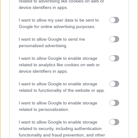
related to advertising like cookies on web or
device identifiers in apps.
I want to allow my user data to be sent to
Google for online advertising purposes.
Najnovšie príspevky
I want to allow Google to send me
personalized advertising.
Re: Takto sa rieši málo úložného miesta. V tomto byte
I want to allow Google to enable storage
stačil jeden prvok | Môjdom.sk
related to analytics like cookies on web or
My napríklad labky utierame hneď pri dverách a doma pred dvere
device identifiers in apps.
používame tyčový ETA Terier…
I want to allow Google to enable storage
Re: Takto sa rieši málo úložného miesta. V tomto byte
related to functionality of the website or app.
stačil jeden prvok | Môjdom.sk
Dizajn je to nádherný, tá brezová preglejka a čisté línie vyzerajú super.
Ale vždy, keď…
I want to allow Google to enable storage
related to personalization.
Re: Toto je najväčší mýtus pri ošetrení dreva a môže vás
vyjsť draho. Ako ho ochrániť pred hnitím a škodcami?
I want to allow Google to enable storage
clovek by cakal ze vysusene drahe drevo bolo predtym naparovane aby
related to security, including authentication
sa zbavilo zarodkov skodcov...
functionality and fraud prevention, and other