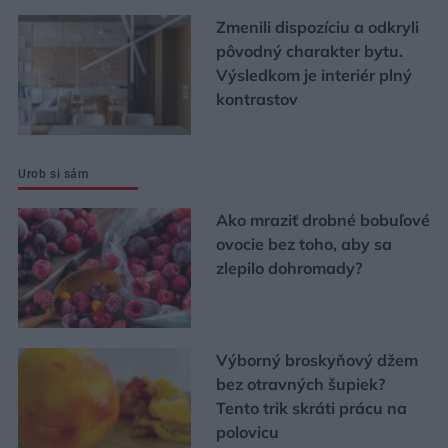
Zmenili dispozíciu a odkryli
pôvodný charakter bytu.
Výsledkom je interiér plný
kontrastov
Urob si sám
Ako mraziť drobné bobuľové
ovocie bez toho, aby sa
zlepilo dohromady?
Výborný broskyňový džem
bez otravných šupiek?
Tento trik skráti prácu na
polovicu