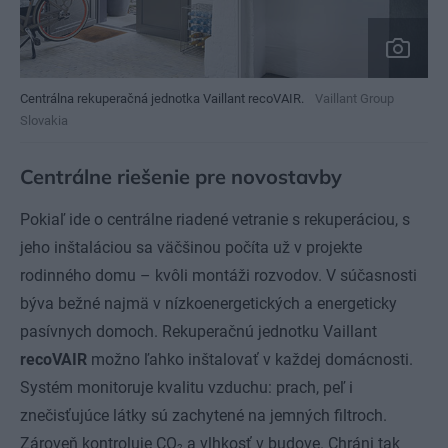
Centrálna rekuperačná jednotka Vaillant recoVAIR.
Vaillant Group
Slovakia
Centrálne riešenie pre novostavby
Pokiaľ ide o centrálne riadené vetranie s rekuperáciou, s
jeho inštaláciou sa väčšinou počíta už v projekte
rodinného domu – kvôli montáži rozvodov. V súčasnosti
býva bežné najmä v nízkoenergetických a energeticky
pasívnych domoch. Rekuperačnú jednotku Vaillant
recoVAIR
možno ľahko inštalovať v každej domácnosti.
Systém monitoruje kvalitu vzduchu: prach, peľ i
znečisťujúce látky sú zachytené na jemných filtroch.
Zároveň kontroluje CO
a vlhkosť v budove. Chráni tak
2