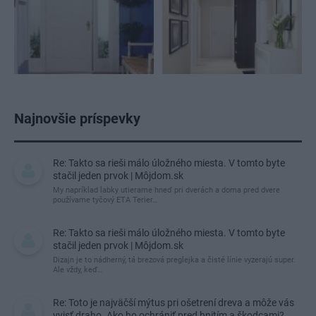
Najnovšie príspevky
Re: Takto sa rieši málo úložného miesta. V tomto byte
stačil jeden prvok | Môjdom.sk
My napríklad labky utierame hneď pri dverách a doma pred dvere
používame tyčový ETA Terier…
Re: Takto sa rieši málo úložného miesta. V tomto byte
stačil jeden prvok | Môjdom.sk
Dizajn je to nádherný, tá brezová preglejka a čisté línie vyzerajú super.
Ale vždy, keď…
Re: Toto je najväčší mýtus pri ošetrení dreva a môže vás
vyjsť draho. Ako ho ochrániť pred hnitím a škodcami?