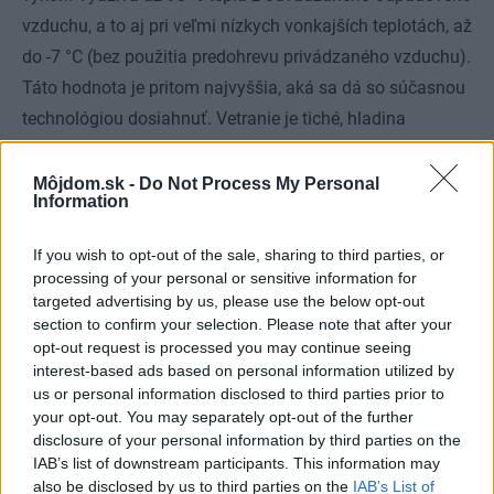
vzduchu, a to aj pri veľmi nízkych vonkajších teplotách, až
do -7 °C (bez použitia predohrevu privádzaného vzduchu).
Táto hodnota je pritom najvyššia, aká sa dá so súčasnou
technológiou dosiahnuť. Vetranie je tiché, hladina
hlučnosti sa pohybuje od 46 do 55 decibelov. Centrálne
riadený rekuperačný systém s jednotkou recoVAIR je
Môjdom.sk -
Do Not Process My Personal
Information
kombinovateľný so všetkými tepelnými čerpadlami a
vykurovacími zariadeniami značky Vaillant.
If you wish to opt-out of the sale, sharing to third parties, or
processing of your personal or sensitive information for
targeted advertising by us, please use the below opt-out
www.vaillant.sk
section to confirm your selection. Please note that after your
opt-out request is processed you may continue seeing
ZDROJ PR článok spoločnosti Vaillant Group Slovakia,
interest-based ads based on personal information utilized by
us or personal information disclosed to third parties prior to
s.r.o.
your opt-out. You may separately opt-out of the further
Kategória:
Energia
disclosure of your personal information by third parties on the
IAB’s list of downstream participants. This information may
Tagy:
vetracie systémy s rekuperáciou
also be disclosed by us to third parties on the
IAB’s List of