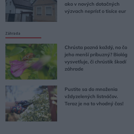
ako v nových dotačných
výzvach neprísť o tisíce eur
Záhrada
Chrústa pozná každý, no čo
jeho menší príbuzný? Biológ
vysvetľuje, či chrústik škodí
záhrade
Pustite sa do množenia
vždyzelených listnáčov.
Teraz je na to vhodný čas!