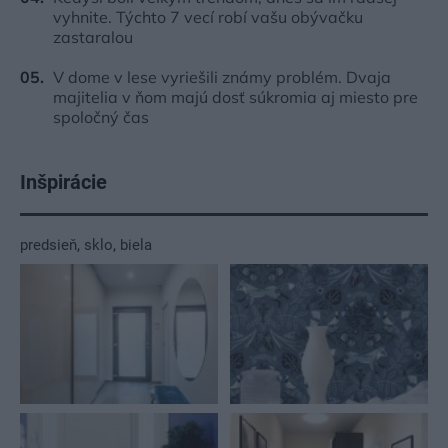
vyhnite. Týchto 7 vecí robí vašu obývačku
zastaralou
V dome v lese vyriešili známy problém. Dvaja
majitelia v ňom majú dosť súkromia aj miesto pre
spoločný čas
Inšpirácie
predsieň
,
sklo
,
biela