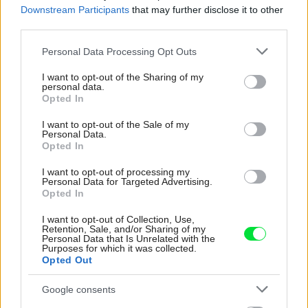
Downstream Participants
that may further disclose it to other
vykurovacia sústava
third parties.
Please note that this website/app uses one or more Google
Personal Data Processing Opt Outs
services and may gather and store information including but
not limited to your visit or usage behaviour. You may click to
I want to opt-out of the Sharing of my
Zdieľať článok
personal data.
grant or deny consent to Google and its third-party tags to
Opted In
use your data for below specified purposes in below Google
consent section.
I want to opt-out of the Sale of my
Personal Data.
Pozrite si viac
Opted In
I want to opt-out of processing my
Personal Data for Targeted Advertising.
Opted In
I want to opt-out of Collection, Use,
Retention, Sale, and/or Sharing of my
Personal Data that Is Unrelated with the
Purposes for which it was collected.
Opted Out
Google consents