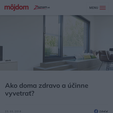
MENU
MÔJDOM
STAVBA A REKONŠTRUKCIA
ENERGIA
Ako doma zdravo a účinne
vyvetrať?
23. 05. 2018
Zdieľať