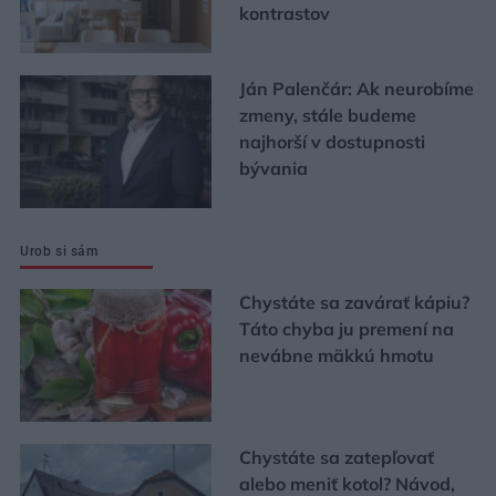
kontrastov
Ján Palenčár: Ak neurobíme
zmeny, stále budeme
najhorší v dostupnosti
bývania
Urob si sám
Chystáte sa zavárať kápiu?
Táto chyba ju premení na
nevábne mäkkú hmotu
Chystáte sa zatepľovať
alebo meniť kotol? Návod,