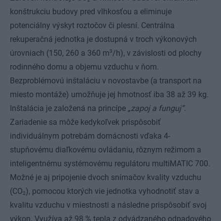
konštrukciu budovy pred vlhkosťou a eliminuje
potenciálny výskyt roztočov či plesní. Centrálna
rekuperačná jednotka je dostupná v troch výkonových
3
úrovniach (150, 260 a 360 m
/h), v závislosti od plochy
rodinného domu a objemu vzduchu v ňom.
Bezproblémovú inštaláciu v novostavbe (a transport na
miesto montáže) umožňuje jej hmotnosť iba 38 až 39 kg.
Inštalácia je založená na princípe
„zapoj a funguj“
.
Zariadenie sa môže kedykoľvek prispôsobiť
individuálnym potrebám domácnosti vďaka 4-
stupňovému diaľkovému ovládaniu, rôznym režimom a
inteligentnému systémovému regulátoru multiMATIC 700.
Možné je aj pripojenie dvoch snímačov kvality vzduchu
(CO
), pomocou ktorých vie jednotka vyhodnotiť stav a
2
kvalitu vzduchu v miestnosti a následne prispôsobiť svoj
výkon. Využíva až 98 % tepla z odvádzaného odpadového