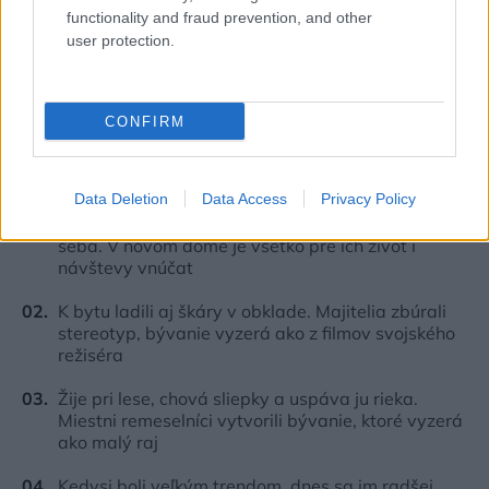
functionality and fraud prevention, and other
user protection.
CONFIRM
Najčítanejšie
Za týždeň
Za mesiac
Data Deletion
Data Access
Privacy Policy
Deti odrástli, rodičia majú bývanie presne podľa
seba. V novom dome je všetko pre ich život i
návštevy vnúčat
K bytu ladili aj škáry v obklade. Majitelia zbúrali
stereotyp, bývanie vyzerá ako z filmov svojského
režiséra
Žije pri lese, chová sliepky a uspáva ju rieka.
Miestni remeselníci vytvorili bývanie, ktoré vyzerá
ako malý raj
Kedysi boli veľkým trendom, dnes sa im radšej