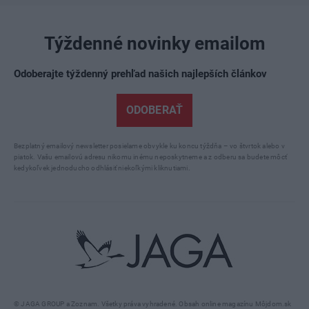
Týždenné novinky emailom
Odoberajte týždenný prehľad našich najlepších článkov
ODOBERAŤ
Bezplatný emailový newsletter posielame obvykle ku koncu týždňa – vo štvrtok alebo v
piatok. Vašu emailovú adresu nikomu inému neposkytneme a z odberu sa budete môcť
kedykoľvek jednoducho odhlásiť niekoľkými kliknutiami.
© JAGA GROUP a Zoznam. Všetky práva vyhradené. Obsah online magazínu Môjdom.sk