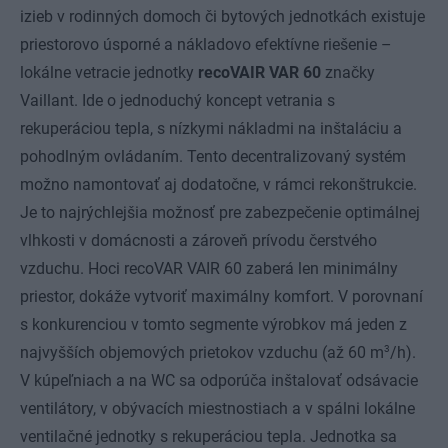
izieb v rodinných domoch či bytových jednotkách existuje
priestorovo úsporné a nákladovo efektívne riešenie –
lokálne vetracie jednotky
recoVAIR VAR 60
značky
Vaillant. Ide o jednoduchý koncept vetrania s
rekuperáciou tepla, s nízkymi nákladmi na inštaláciu a
pohodlným ovládaním. Tento decentralizovaný systém
možno namontovať aj dodatočne, v rámci rekonštrukcie.
Je to najrýchlejšia možnosť pre zabezpečenie optimálnej
vlhkosti v domácnosti a zároveň prívodu čerstvého
vzduchu. Hoci recoVAR VAIR 60 zaberá len minimálny
priestor, dokáže vytvoriť maximálny komfort. V porovnaní
s konkurenciou v tomto segmente výrobkov má jeden z
3
najvyšších objemových prietokov vzduchu (až 60 m
/h).
V kúpeľniach a na WC sa odporúča inštalovať odsávacie
ventilátory, v obývacích miestnostiach a v spálni lokálne
ventilačné jednotky s rekuperáciou tepla. Jednotka sa