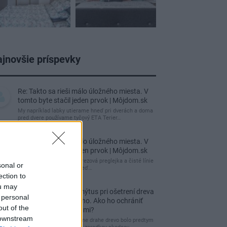
jnovšie príspevky
Re: Takto sa rieši málo úložného miesta. V
tomto byte stačil jeden prvok | Môjdom.sk
My napríklad labky utierame hneď pri dverách a doma
pred dvere používame tyčový ETA Terier…
Re: Takto sa rieši málo úložného miesta. V
tomto byte stačil jeden prvok | Môjdom.sk
Dizajn je to nádherný, tá brezová preglejka a čisté línie
sonal or
vyzerajú super. Ale vždy, keď…
ection to
ou may
Re: Toto je najväčší mýtus pri ošetrení dreva
 personal
a môže vás vyjsť draho. Ako ho ochrániť
out of the
pred hnitím a škodcami?
 downstream
clovek by cakal ze vysusene drahe drevo bolo predtym