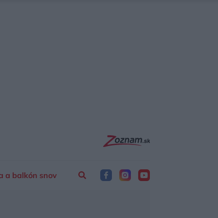
a a balkón snov