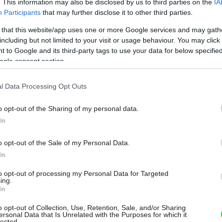
. This information may also be disclosed by us to third parties on the
IA
sme s našimi projektantmi, so slovenskou
Participants
that may further disclose it to other third parties.
tupnými materiálmi a technológiami
 that this website/app uses one or more Google services and may gath
 kritériá a zásady uznávané v zahraničí
including but not limited to your visit or usage behaviour. You may click 
 ktorí chcú u nás stavať pasívne domy (a je
 to Google and its third-party tags to use your data for below specifi
ogle consent section.
 náklady na bývanie, alebo preto, aby urobili
hli inšpirovať a poučiť z našich skúseností.“
l Data Processing Opt Outs
o opt-out of the Sharing of my personal data.
In
o opt-out of the Sale of my Personal Data.
In
to opt-out of processing my Personal Data for Targeted
ing.
In
o opt-out of Collection, Use, Retention, Sale, and/or Sharing
ersonal Data that Is Unrelated with the Purposes for which it
lected.