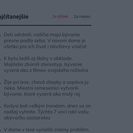
jčítanejšie
Za týždeň
Za mesiac
Deti odrástli, rodičia majú bývanie
presne podľa seba. V novom dome je
všetko pre ich život i návštevy vnúčat
K bytu ladili aj škáry v obklade.
Majitelia zbúrali stereotyp, bývanie
vyzerá ako z filmov svojského režiséra
Žije pri lese, chová sliepky a uspáva ju
rieka. Miestni remeselníci vytvorili
bývanie, ktoré vyzerá ako malý raj
Kedysi boli veľkým trendom, dnes sa im
radšej vyhnite. Týchto 7 vecí robí vašu
obývačku zastaralou
V dome v lese vyriešili známy problém.