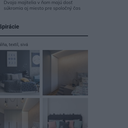
Dvaja majitelia v ňom majú dosť
súkromia aj miesto pre spoločný čas
špirácie
álňa
,
textil
,
sivá