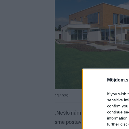
Môjdom.s
If you wish 
115979
sensitive in
confirm you
continue se
„Nešlo nám o to postaviť prvý pas
information 
sme postaviť pasívny dom v naši
further disc