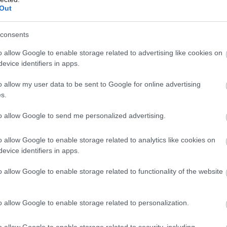
Out
consents
Môj dom 07-08/2026
Urob si sám 6/2026
o allow Google to enable storage related to advertising like cookies on
evice identifiers in apps.
o allow my user data to be sent to Google for online advertising
s.
to allow Google to send me personalized advertising.
o allow Google to enable storage related to analytics like cookies on
evice identifiers in apps.
o allow Google to enable storage related to functionality of the website
o allow Google to enable storage related to personalization.
tra, čo dokazovalo množstvo informácií,
o allow Google to enable storage related to security, including