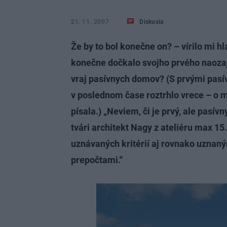
21. 11. 2007
Diskusia
Že by to bol konečne on? – vírilo mi h
konečne dočkalo svojho prvého naozaj
vraj pasívnych domov? (S prvými pasí
v poslednom čase roztrhlo vrece – o m
písala.) „Neviem, či je prvý, ale pasív
tvári architekt Nagy z ateliéru max 
uznávaných kritérií aj rovnako uznan
prepočtami.“