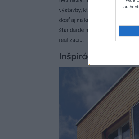
technických detailov, tabuliek a 
authenti
výstavby, ktorými ma zahrnul ešt
dosť aj na knihu, pomyslela som 
štandarde nie je jednoduchá zálež
realizáciu.
Inšpirácia spoza hr