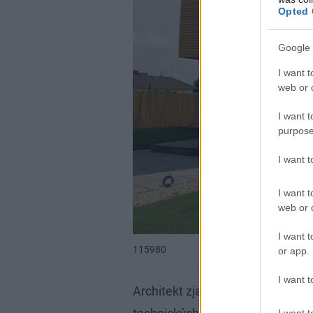
Opted 
Google 
I want t
web or d
I want t
purpose
I want 
I want t
web or d
I want t
115980
or app.
I want t
Architekt zjavne nehovoril do ve
I want t