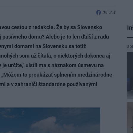
Zdieľať
In
lavou cestou z redakcie. Že by sa Slovensko
 pasívneho domu? Alebo je to len ďalší z radu
vnymi domami na Slovensku sa totiž
sp
nohých som už čítala, o niektorých dokonca aj
ny je určite,“ uistil ma s náznakom úsmevu na
15. „Môžem to preukázať splnením medzinárodne
ými a v zahraničí štandardne používanými