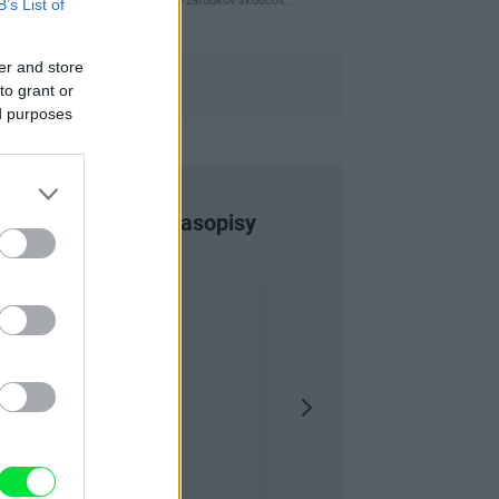
naparovane aby sa zbavilo zarodkov skodcov...
B’s List of
er and store
to grant or
ed purposes
Najnovšie časopisy