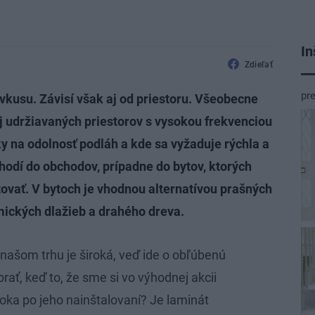
In
Zdieľať
pr
 vkusu. Závisí však aj od priestoru. Všeobecne
ej udržiavaných priestorov s vysokou frekvenciou
ky na odolnosť podláh a kde sa vyžaduje rýchla a
hodí do obchodov, prípadne do bytov, ktorých
tovať. V bytoch je vhodnou alternatívou prašných
ických dlažieb a drahého dreva.
našom trhu je široká, veď ide o obľúbenú
rať, keď to, že sme si vo výhodnej akcii
roka po jeho nainštalovaní? Je laminát