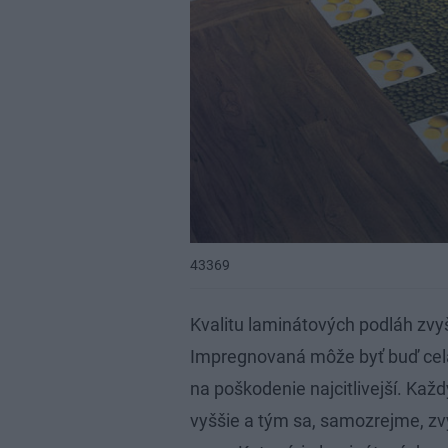
43369
Kvalitu laminátových podláh zvy
Impregnovaná môže byť buď celá 
na poškodenie najcitlivejší. Kaž
vyššie a tým sa, samozrejme, zvyš