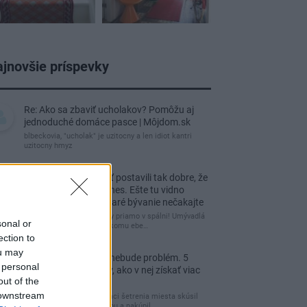
jnovšie príspevky
Re: Ako sa zbaviť ucholakov? Pomôžu aj
jednoduché domáce pasce | Môjdom.sk
blbeckovia, "ucholak" je uzitocny a len idiot kantri
uzitocny hmyz
Re: Vidiecku usadlosť postavili tak dobre, že
domáceho chráni i dnes. Ešte tu vidno
kamenné múry, no staré bývanie nečakajte
čakám kedy budú wc misy priamo v spálni! Umývadlá
sonal or
už sú štandardom! Tu niekomu ebe…
ection to
ou may
Re: Tesná spálňa už nebude problém. 5
 personal
praktických nápadov, ako v nej získať viac
out of the
úložného miesta
 downstream
Ja som pred časom v rámci šetrenia miesta skúsil
využiť priestor pod posteľou a nakúpil…