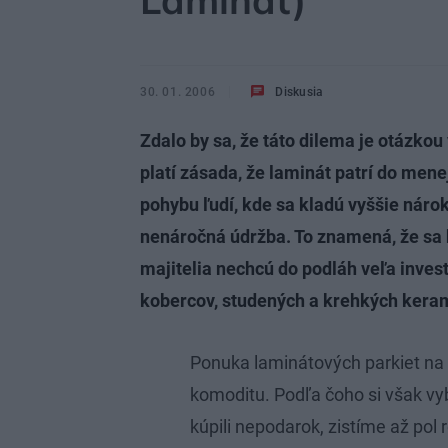
Laminát)
30. 01. 2006
Diskusia
Zdalo by sa, že táto dilema je otázkou
platí zásada, že laminát patrí do men
pohybu ľudí, kde sa kladú vyššie náro
nenáročná údržba. To znamená, že sa 
majitelia nechcú do podláh veľa inves
kobercov, studených a krehkých keram
Ponuka laminátových parkiet na 
komoditu. Podľa čoho si však vyb
kúpili nepodarok, zistíme až pol 