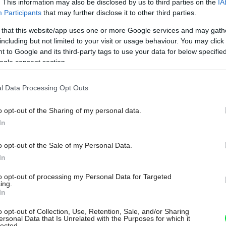
. This information may also be disclosed by us to third parties on the
IA
Participants
that may further disclose it to other third parties.
 that this website/app uses one or more Google services and may gath
including but not limited to your visit or usage behaviour. You may click 
 to Google and its third-party tags to use your data for below specifi
ogle consent section.
l Data Processing Opt Outs
o opt-out of the Sharing of my personal data.
In
o opt-out of the Sale of my Personal Data.
In
e odolné, nie však nezničiteľné. Ich
to opt-out of processing my Personal Data for Targeted
as ktorých si zachovávajú vynikajúce
ing.
In
utné ich vysekať a vyhodiť. Predávajú sa v
o opt-out of Collection, Use, Retention, Sale, and/or Sharing
iách. Podlahy nižších cenových relácií sú
ersonal Data that Is Unrelated with the Purposes for which it
lected.