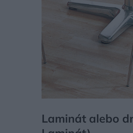
MÔJDOM
ŠTÝL
FARBY, MATERIÁLY
Laminát alebo dr