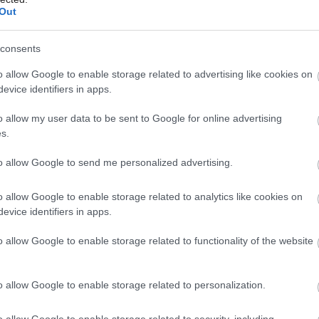
edysi sa kvalita laminátových podláh
Out
i oderu v otáčkach, čo bol však zavádzajúci
consents
vrstva je dostatočne tvrdá aj pri tých
Môj dom Špeciál 02/2026
Môj dom 06/2026
ové parkety totiž nestrácajú svoju
o allow Google to enable storage related to advertising like cookies on
evice identifiers in apps.
bilitou ich nosnej dosky.
o allow my user data to be sent to Google for online advertising
lita
s.
to allow Google to send me personalized advertising.
visí od kvality nosnej dosky, preto svoj
 znamená anglické hard – tvrdý; M pri
o allow Google to enable storage related to analytics like cookies on
evice identifiers in apps.
e stredná tvrdosť, ktorá je na laminátové
ujúce sú aj DTD dosky) hrubú minimálne 8
o allow Google to enable storage related to functionality of the website
 aj 6 mm, dostatočne stabilná je však
o allow Google to enable storage related to personalization.
o allow Google to enable storage related to security, including