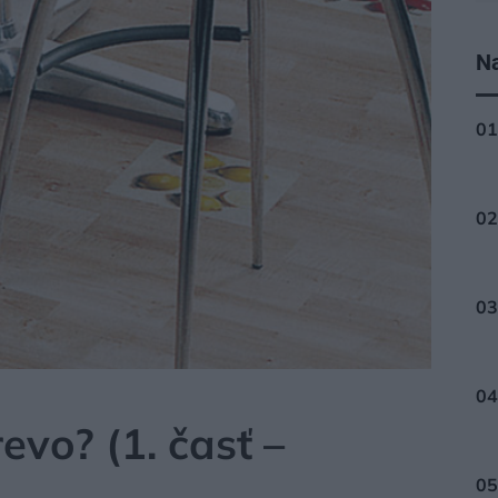
Na
evo? (1. časť –