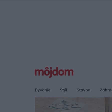
Bývanie
Štýl
Stavba
Záhra