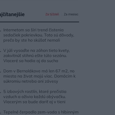
jčítanejšie
Za týždeň
Za mesiac
Internetom sa šíri trend čistenia
sedačiek pokrievkou. Toto sú dôvody,
prečo by ste ho skúšať nemali
V júli vysaďte na záhon tieto kvety,
zakvitnúť stihnú ešte túto sezónu.
Viaceré sa hodia aj do sucha
Dom v Bernolákove má len 67 m2, no
miesta na život majú viac. Domácim k
súkromiu netreba ani závesy
5 izbových rastlín, ktoré prečistia
vzduch a oživia každú obývačku.
Viacerým sa bude dariť aj v tieni
Tepelné čerpadlo zem-voda s hlbinným