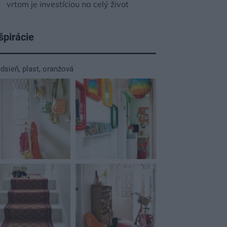
vrtom je investíciou na celý život
špirácie
edsieň
,
plast
,
oranžová