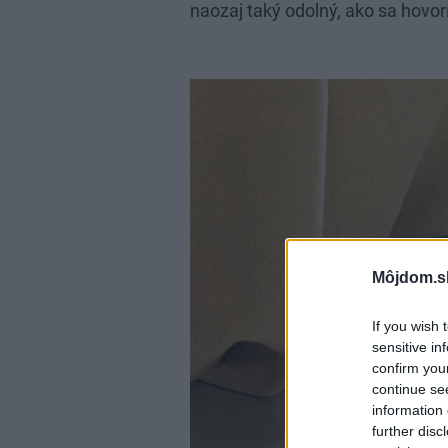
naozaj taký odolný, ako sa hovor
Môjdom.s
If you wish 
sensitive in
confirm you
continue se
information 
further disc