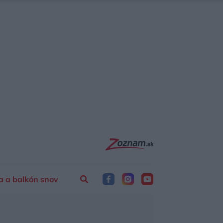
a a balkón snov