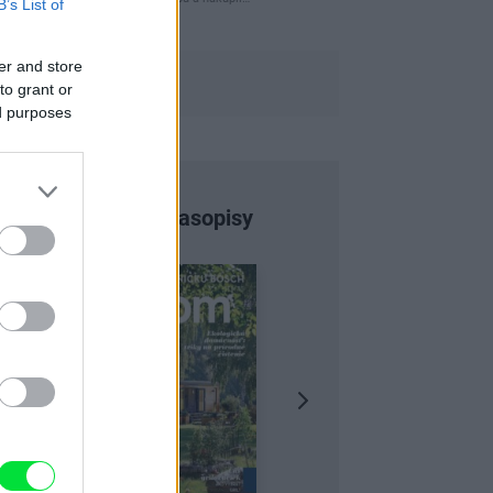
B’s List of
er and store
to grant or
ed purposes
Najnovšie časopisy