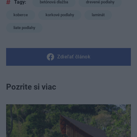
Tagy:
betónová dlažba
drevené podlahy
koberce
korkové podlahy
laminát
liate podlahy
Zdieľať článok
Pozrite si viac