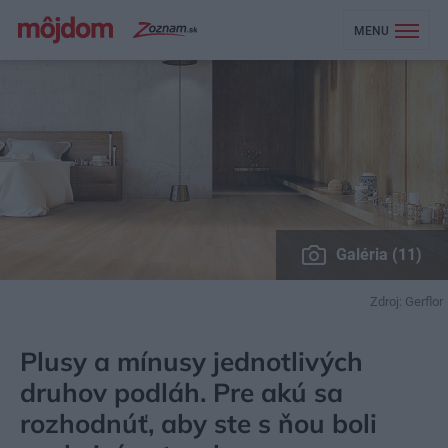
MENU
Galéria (11)
Zdroj: Gerflor
MÔJDOM
STAVBA A REKONŠTRUKCIA
PODLAHA, DLAŽBA
Plusy a mínusy jednotlivých
druhov podláh. Pre akú sa
rozhodnúť, aby ste s ňou boli