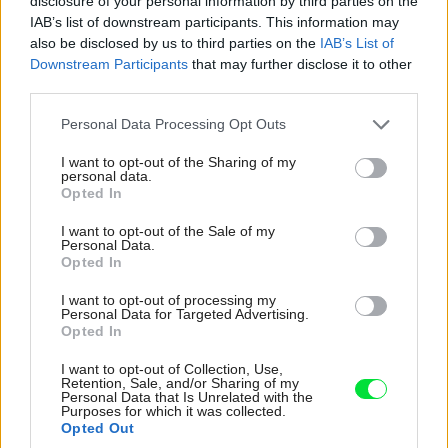
disclosure of your personal information by third parties on the
nedeformuje a lepšie odoláva nábytkovým
IAB’s list of downstream participants. This information may
kolieskam.
also be disclosed by us to third parties on the
IAB’s List of
Downstream Participants
that may further disclose it to other
third parties.
Kobercové štvorce
Please note that this website/app uses one or more Google
Personal Data Processing Opt Outs
services and may gather and store information including but
Pôvodne boli určené najmä do administratívnych
not limited to your visit or usage behaviour. You may click to
I want to opt-out of the Sharing of my
priestorov, kancelárií či predajní, pre ich variabilitu,
personal data.
grant or deny consent to Google and its third-party tags to
Opted In
odolnosť a pomerne jednoduchú montáž sa však čoraz
use your data for below specified purposes in below Google
consent section.
častejšie objavujú aj v domácnostiach. V detskej izbe
I want to opt-out of the Sale of my
Personal Data.
môžete pomocou kobercových štvorcov vytvoriť pestrý
Opted In
farebný vzor podľa svojej predstavy a uplatnenie si nájdu
I want to opt-out of processing my
aj v podkroví, kde sa horšie manipuluje s rozmernými
Personal Data for Targeted Advertising.
Opted In
rolami či škatuľami. Štvorce s rozmerom 50 × 50 cm sú
I want to opt-out of Collection, Use,
rozmerovo stále a k podkladu sa najčastejšie lepia
Retention, Sale, and/or Sharing of my
Personal Data that Is Unrelated with the
obojstrannou páskou. V prípade poškodenia či
Purposes for which it was collected.
znečistenia koberca sa zasiahnuté časti jednoducho
Opted Out