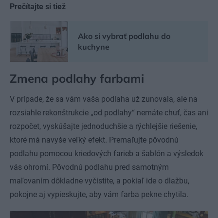
Prečítajte si tiež
Ako si vybrať podlahu do
kuchyne
Zmena podlahy farbami
V prípade, že sa vám vaša podlaha už zunovala, ale na
rozsiahle rekonštrukcie „od podlahy“ nemáte chuť, čas ani
rozpočet, vyskúšajte jednoduchšie a rýchlejšie riešenie,
ktoré má navyše veľký efekt. Premaľujte pôvodnú
podlahu pomocou kriedových farieb a šablón a výsledok
vás ohromí. Pôvodnú podlahu pred samotným
maľovaním dôkladne vyčistite, a pokiaľ ide o dlažbu,
pokojne aj vypieskujte, aby vám farba pekne chytila.