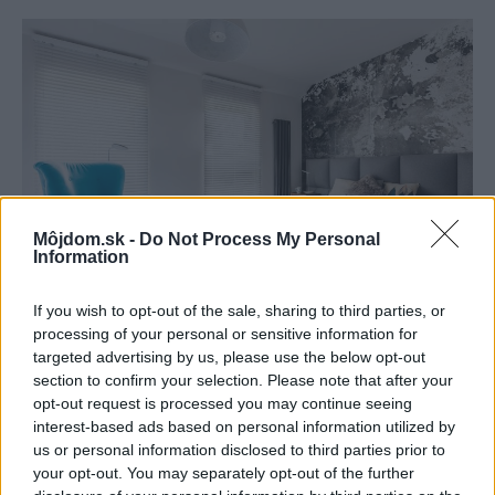
Môjdom.sk -
Do Not Process My Personal
Information
If you wish to opt-out of the sale, sharing to third parties, or
processing of your personal or sensitive information for
Zdroj: iStock
targeted advertising by us, please use the below opt-out
section to confirm your selection. Please note that after your
opt-out request is processed you may continue seeing
interest-based ads based on personal information utilized by
Správna technológia uloženia koberca je jeho
us or personal information disclosed to third parties prior to
celoplošné podlepenie. Koberec sa potom
your opt-out. You may separately opt-out of the further