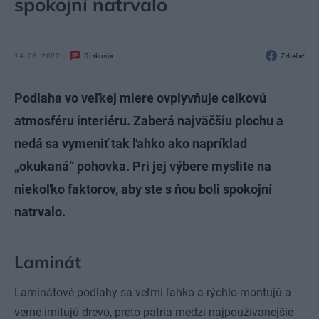
spokojní natrvalo
14. 06. 2022
Diskusia
Zdieľať
Podlaha vo veľkej miere ovplyvňuje celkovú
atmosféru interiéru. Zaberá najväčšiu plochu a
nedá sa vymeniť tak ľahko ako napríklad
„okukaná“ pohovka. Pri jej výbere myslite na
niekoľko faktorov, aby ste s ňou boli spokojní
natrvalo.
Laminát
Laminátové podlahy sa veľmi ľahko a rýchlo montujú a
verne imitujú drevo, preto patria medzi najpoužívanejšie