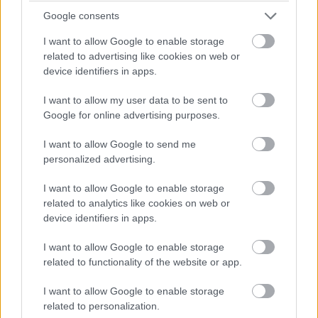
odlepia a nahradia novými.
Google consents
+ praktickosť, variabilita farieb a vzorov, jednoduchá
I want to allow Google to enable storage
related to advertising like cookies on web or
montáž, nevlnia sa, akustický komfort, vhodné na
device identifiers in apps.
podlahové kúrenie
I want to allow my user data to be sent to
– vyššia váha, prácnejšia údržba, nasiakavosť
Google for online advertising purposes.
I want to allow Google to send me
personalized advertising.
I want to allow Google to enable storage
related to analytics like cookies on web or
device identifiers in apps.
I want to allow Google to enable storage
related to functionality of the website or app.
I want to allow Google to enable storage
related to personalization.