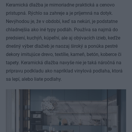
Keramická dlažba je mimoriadne praktická a cenovo
prístupná. Rýchlo sa zahreje a je príjemná na dotyk.
Nevýhodou je, že v období, keď sa nekúri, je podstatne
chladnejšia ako iné typy podláh. Používa sa najmä do
predsiení, kuchýň, kúpeľní, ale aj obývacích izieb, keďže
dnešný výber dlažieb je naozaj široký a ponúka pestré
dekory imitujúce drevo, textílie, kameň, betón, koberce či
tapety. Keramická dlažba navyše nie je taká náročná na
prípravu podkladu ako napríklad vinylová podlaha, ktorá
sa lepí, alebo liate podlahy.