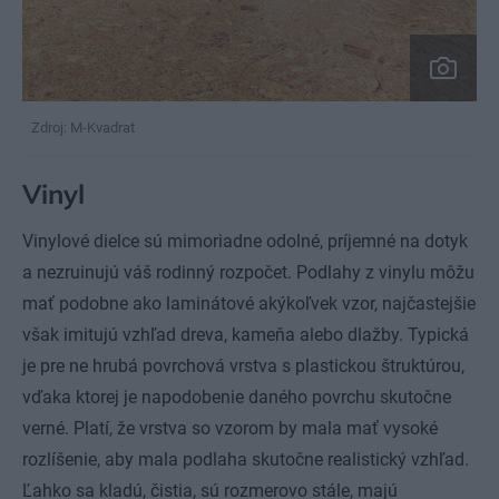
Zdroj: M-Kvadrat
Vinyl
Vinylové dielce sú mimoriadne odolné, príjemné na dotyk
a nezruinujú váš rodinný rozpočet. Podlahy z vinylu môžu
mať podobne ako laminátové akýkoľvek vzor, najčastejšie
však imitujú vzhľad dreva, kameňa alebo dlažby. Typická
je pre ne hrubá povrchová vrstva s plastickou štruktúrou,
vďaka ktorej je napodobenie daného povrchu skutočne
verné. Platí, že vrstva so vzorom by mala mať vysoké
rozlíšenie, aby mala podlaha skutočne realistický vzhľad.
Ľahko sa kladú, čistia, sú rozmerovo stále, majú