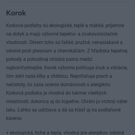
Korok
Korkové podlahy sú ekologické, teplé a mäkké, príjemné
na dotyk a majú výborné tepelno- a zvukovoizolačné
vlastnosti. Okrem toho sú ľahké, pružné, nenasiakavé a
odolné proti plesniam a chemikáliám. Z hľadiska tepelnej
pohody a pohodlnej chôdze patria medzi
najkomfortnejšie. Korok výborne pohlcuje zvuk a vibrácie,
čím šetrí naše kĺby a chrbticu. Nepriťahuje prach a
nečistoty, čo zasa ocenia domácnosti s alergikmi.
Korková podlaha je vhodná do takmer všetkých
miestností, dokonca aj do kúpeľne. Chráni ju vrchný náter
laku. Ľahko sa udržiava a dá sa klásť aj na podlahové
kúrenie.
+ ekologická, tichá a teplá, vhodná pre alergikov, odolná