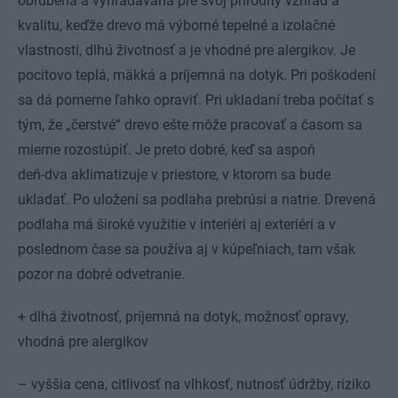
obľúbená a vyhľadávaná pre svoj prírodný vzhľad a
kvalitu, keďže drevo má výborné tepelné a izolačné
vlastnosti, dlhú životnosť a je vhodné pre alergikov. Je
pocitovo teplá, mäkká a príjemná na dotyk. Pri poškodení
sa dá pomerne ľahko opraviť. Pri ukladaní treba počítať s
tým, že „čerstvé“ drevo ešte môže pracovať a časom sa
mierne rozostúpiť. Je preto dobré, keď sa aspoň
deň-dva aklimatizuje v priestore, v ktorom sa bude
ukladať. Po uložení sa podlaha prebrúsi a natrie. Drevená
podlaha má široké využitie v interiéri aj exteriéri a v
poslednom čase sa používa aj v kúpeľniach, tam však
pozor na dobré odvetranie.
+ dlhá životnosť, príjemná na dotyk, možnosť opravy,
vhodná pre alergikov
– vyššia cena, citlivosť na vlhkosť, nutnosť údržby, riziko