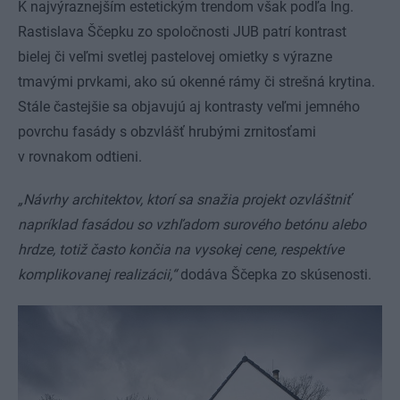
K najvýraznejším estetickým trendom však podľa Ing.
Rastislava Ščepku zo spoločnosti JUB patrí kontrast
bielej či veľmi svetlej pastelovej omietky s výrazne
tmavými prvkami, ako sú okenné rámy či strešná krytina.
Stále častejšie sa objavujú aj kontrasty veľmi jemného
povrchu fasády s obzvlášť hrubými zrnitosťami
v rovnakom odtieni.
„Návrhy architektov, ktorí sa snažia projekt ozvláštniť
napríklad fasádou so vzhľadom surového betónu alebo
hrdze, totiž často končia na vysokej cene, respektíve
komplikovanej realizácii,“
dodáva Ščepka zo skúsenosti.