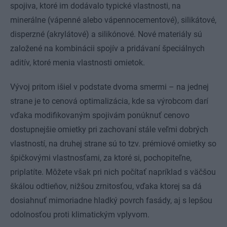
spojiva, ktoré im dodávalo typické vlastnosti, na
minerálne (vápenné alebo vápennocementové), silikátové,
disperzné (akrylátové) a silikónové. Nové materiály sú
založené na kombinácii spojív a pridávaní špeciálnych
aditív, ktoré menia vlastnosti omietok.
Vývoj pritom išiel v podstate dvoma smermi – na jednej
strane je to cenová optimalizácia, kde sa výrobcom darí
vďaka modifikovaným spojivám ponúknuť cenovo
dostupnejšie omietky pri zachovaní stále veľmi dobrých
vlastností, na druhej strane sú to tzv. prémiové omietky so
špičkovými vlastnosťami, za ktoré si, pochopiteľne,
priplatíte. Môžete však pri nich počítať napríklad s väčšou
škálou odtieňov, nižšou zrnitosťou, vďaka ktorej sa dá
dosiahnuť mimoriadne hladký povrch fasády, aj s lepšou
odolnosťou proti klimatickým vplyvom.