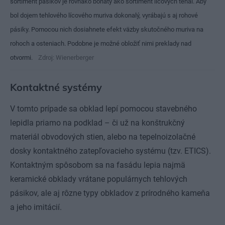
sortiment pásikov je rovnako bohatý ako sortiment lícových tehál. Aby
bol dojem tehlového lícového muriva dokonalý, vyrábajú s aj rohové
pásiky. Pomocou nich dosiahnete efekt väzby skutočného muriva na
rohoch a osteniach. Podobne je možné obložiť nimi preklady nad
otvormi.
Zdroj: Wienerberger
Kontaktné systémy
V tomto prípade sa obklad lepí pomocou stavebného
lepidla priamo na podklad – či už na konštrukčný
materiál obvodových stien, alebo na tepelnoizolačné
dosky kontaktného zatepľovacieho systému (tzv. ETICS).
Kontaktným spôsobom sa na fasádu lepia najmä
keramické obklady vrátane populárnych tehlových
pásikov, ale aj rôzne typy obkladov z prírodného kameňa
a jeho imitácií.