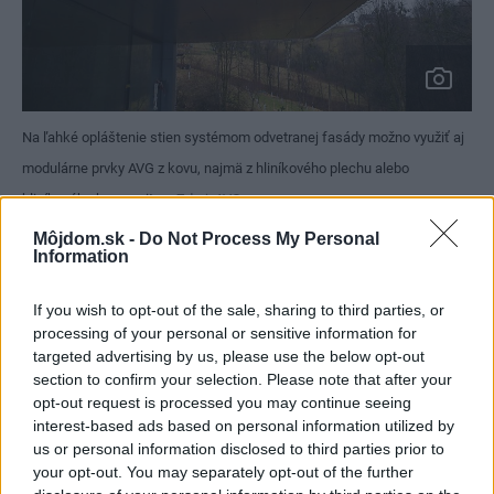
Na ľahké opláštenie stien systémom odvetranej fasády možno využiť aj
modulárne prvky AVG z kovu, najmä z hliníkového plechu alebo
hliníkového kompozitu.
Zdroj: AVG group
Môjdom.sk -
Do Not Process My Personal
Information
Fasádne prvky (kazety alebo panely) môžu mať rôzne
formy, rozmery či farebnosť, ich spoločným menovateľom
If you wish to opt-out of the sale, sharing to third parties, or
je však moderná architektúra a originálny dizajn. Celkový
processing of your personal or sensitive information for
vzhľad fasády sa dá ovplyvniť napríklad aj subtílnymi
targeted advertising by us, please use the below opt-out
section to confirm your selection. Please note that after your
spojmi alebo, naopak, efektným priestorovým ukladaním
opt-out request is processed you may continue seeing
kaziet. K zaujímavým materiálom patrí aj ťahokov
interest-based ads based on personal information utilized by
s mimoriadne pôsobivým vzhľadom.
us or personal information disclosed to third parties prior to
your opt-out. You may separately opt-out of the further