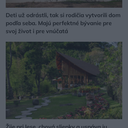
Deti už odrástli, tak si rodičia vytvorili dom
podľa seba. Majú perfektné bývanie pre
svoj život i pre vnúčatá
Žije pri lese, chová sliepky a uspáva ju