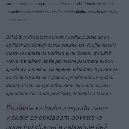
MAPEI umožňuje nalepiť na tepelný izolant veľkoformátový obklad z
keramiky alebo prírodného kameňa, a tiež subtílne porcelánové prvky.
Zdroj: Mapei
Dôležitý je dostatočne únosný podklad, preto sa pri
aplikácii izolačných dosiek používa tzv. dvojité lepenie –
malta sa nanáša na podklad aj na izolant, výstužná
vrstva má takisto lepšie pevnostné parametre ako pri
systéme s omietkou. Na lepenie obkladových prvkov sa
používajú lepidlá so zvýšenou prídržnosťou a vyššou
deformačnou schopnosťou, ktoré eliminujú napätia
spôsobené kolísaním povrchových teplôt na fasáde.
Prúdenie vzduchu zospodu nahor
v škáre za obkladom odvetráva
prípadnú vlhkosť a zabraňuje tiež