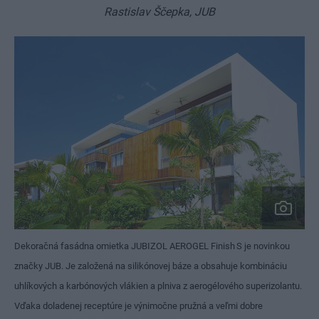
Rastislav Ščepka, JUB
Dekoračná fasádna omietka JUBIZOL AEROGEL Finish S je novinkou
značky JUB. Je založená na silikónovej báze a obsahuje kombináciu
uhlíkových a karbónových vlákien a plniva z aerogélového superizolantu.
Vďaka doladenej receptúre je výnimočne pružná a veľmi dobre