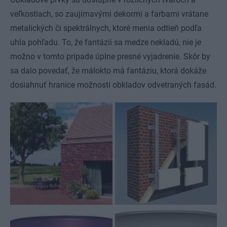
veľkostiach, so zaujímavými dekormi a farbami vrátane
metalických či spektrálnych, ktoré menia odtieň podľa
uhla pohľadu. To, že fantázii sa medze nekladú, nie je
možno v tomto prípade úplne presné vyjadrenie. Skôr by
sa dalo povedať, že málokto má fantáziu, ktorá dokáže
dosiahnuť hranice možností obkladov odvetraných fasád.