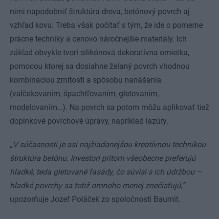
nimi napodobniť štruktúra dreva, betónový povrch aj
vzhľad kovu. Treba však počítať s tým, že ide o pomerne
prácne techniky a cenovo náročnejšie materiály. Ich
základ obvykle tvorí silikónová dekoratívna omietka,
pomocou ktorej sa dosiahne želaný povrch vhodnou
kombináciou zrnitosti a spôsobu nanášania
(valčekovaním, špachtľovaním, gletovaním,
modelovaním…). Na povrch sa potom môžu aplikovať tiež
doplnkové povrchové úpravy, napríklad lazúry.
„V súčasnosti je asi najžiadanejšou kreatívnou technikou
štruktúra betónu. Investori pritom všeobecne preferujú
hladké, teda gletované fasády, čo súvisí s ich údržbou –
hladké povrchy sa totiž omnoho menej znečisťujú,“
upozorňuje Jozef Poláček zo spoločnosti Baumit.