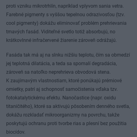
proti vzniku mikrotrhlín, napríklad vplyvom sania vetra.
Farebné pigmenty s vyššou tepelnou odrazivosťou (tzv.
cool pigmenty) dokážu eliminovať problém prehrievania
tmavých fasád. Viditeľné svetlo totiž absorbujú, no
krátkovlnné infračervené žiarenie zároveň odrážajú.
Fasáda tak má aj na slnku nižšiu teplotu, čím sa obmedzí
jej teplotná dilatácia, a teda sa spomalí degradácia,
zároveň sa natoľko neprehrieva obvodová stena.
K zaujímavým vlastnostiam, ktoré ponúkajú prémiové
omietky, patrí aj schopnosť samočistenia vďaka tzv.
fotokatalytickému efektu. Nanočastice (napr. oxidu
titaničitého), ktoré sa aktivujú pôsobením denného svetla,
dokážu rozkladať mikroorganizmy na povrchu, takže
poskytujú ochranu proti tvorbe rias a plesní bez použitia
biocídov.