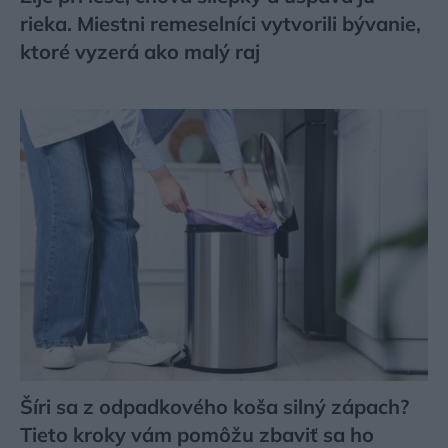
rieka. Miestni remeselníci vytvorili bývanie,
ktoré vyzerá ako malý raj
Šíri sa z odpadkového koša silný zápach?
Tieto kroky vám pomôžu zbaviť sa ho