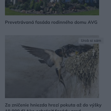
Prevetrávaná fasáda rodinného domu AVG
Urob si sám
Za zničenie hniezda hrozí pokuta až do výšky