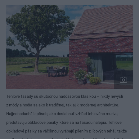
Tehlové fasády sú skutočnou nadčasovou klasikou – nikdy nevyšli
z módy a hodia sa ako k tradičnej, tak aj k modernej architektúre.
Najjednoduchší spôsob, ako dosiahnuť vzhľad tehlového muriva,
predstavujú obkladové pásiky, ktoré sa na fasádu nalepia. Tehlové
obkladové pásiky sa väčšinou vyrábajú pílením z lícových tehál, takže