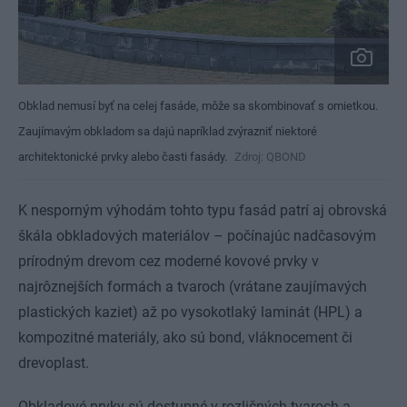
Obklad nemusí byť na celej fasáde, môže sa skombinovať s omietkou.
Zaujímavým obkladom sa dajú napríklad zvýrazniť niektoré
architektonické prvky alebo časti fasády.
Zdroj: QBOND
K nesporným výhodám tohto typu fasád patrí aj obrovská
škála obkladových materiálov – počínajúc nadčasovým
prírodným drevom cez moderné kovové prvky v
najrôznejších formách a tvaroch (vrátane zaujímavých
plastických kaziet) až po vysokotlaký laminát (HPL) a
kompozitné materiály, ako sú bond, vláknocement či
drevoplast.
Obkladové prvky sú dostupné v rozličných tvaroch a