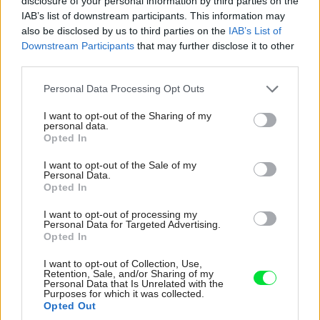
disclosure of your personal information by third parties on the
Odvetrané fasády
IAB’s list of downstream participants. This information may
also be disclosed by us to third parties on the
IAB’s List of
Ponúkajú veľmi zaujímavé možnosti na opláštenie. Ich
Downstream Participants
that may further disclose it to other
základom je konštrukcia (resp. rošt), na ktorú sa upevňuje
third parties.
(lepí, nituje alebo skrutkuje) fasádny obklad.
Please note that this website/app uses one or more Google
Personal Data Processing Opt Outs
services and may gather and store information including but
Najčastejšie sa používa podkonštrukcia z ľahkých
not limited to your visit or usage behaviour. You may click to
I want to opt-out of the Sharing of my
personal data.
hliníkových profilov, druhou možnosťou je rošt
grant or deny consent to Google and its third-party tags to
Opted In
use your data for below specified purposes in below Google
z drevených KVH hranolov, ktorý sa volí najmä v prípade
consent section.
I want to opt-out of the Sale of my
obkladov z dreva. Do konštrukcie pod obkladom možno
Personal Data.
Opted In
tiež vložiť tepelnú izoláciu. Na ňu sa upevňujú obkladové
dosky, ktorých úlohou je ochrana obvodovej steny pred
I want to opt-out of processing my
Personal Data for Targeted Advertising.
poveternostnými vplyvmi, rovnako dôležitý je však aj ich
Opted In
vzhľad.
I want to opt-out of Collection, Use,
Retention, Sale, and/or Sharing of my
Personal Data that Is Unrelated with the
Purposes for which it was collected.
Opted Out