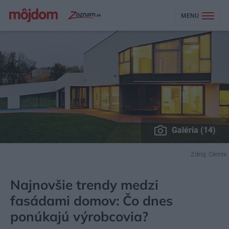
MENU
Galéria (14)
Zdroj: Cemix
MÔJDOM
STAVBA A REKONŠTRUKCIA
STENY A FASÁDY
Najnovšie trendy medzi
fasádami domov: Čo dnes
ponúkajú výrobcovia?