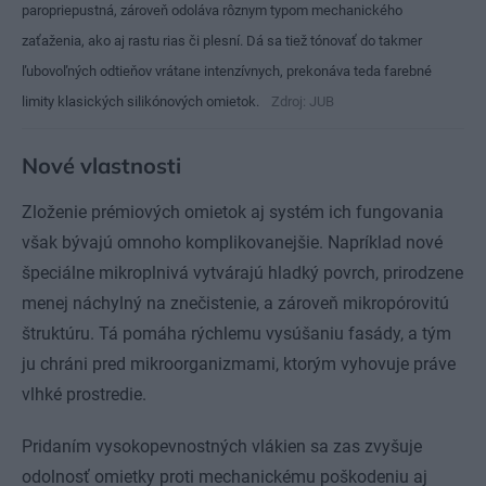
paropriepustná, zároveň odoláva rôznym typom mechanického
zaťaženia, ako aj rastu rias či plesní. Dá sa tiež tónovať do takmer
ľubovoľných odtieňov vrátane intenzívnych, prekonáva teda farebné
limity klasických silikónových omietok.
Zdroj: JUB
Nové vlastnosti
Zloženie prémiových omietok aj systém ich fungovania
však bývajú omnoho komplikovanejšie. Napríklad nové
špeciálne mikroplnivá vytvárajú hladký povrch, prirodzene
menej náchylný na znečistenie, a zároveň mikropórovitú
štruktúru. Tá pomáha rýchlemu vysúšaniu fasády, a tým
ju chráni pred mikroorganizmami, ktorým vyhovuje práve
vlhké prostredie.
Pridaním vysokopevnostných vlákien sa zas zvyšuje
odolnosť omietky proti mechanickému poškodeniu aj