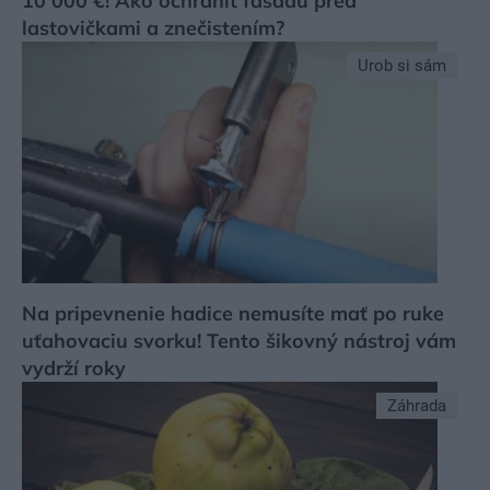
10 000 €! Ako ochrániť fasádu pred
lastovičkami a znečistením?
Urob si sám
Na pripevnenie hadice nemusíte mať po ruke
uťahovaciu svorku! Tento šikovný nástroj vám
vydrží roky
Záhrada