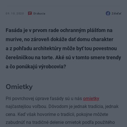
09. 10. 2020
Diskusia
Zdieľať
Fasáda je v prvom rade ochranným plášťom na
murive, no zároveň dokáže dať domu charakter
a z pohľadu architektúry môže byť tou povestnou
čerešničkou na torte. Aké sú v tomto smere trendy
a čo ponúkajú výrobcovia?
Omietky
Pri povrchovej úprave fasády sú u nás
omietky
najčastejšou voľbou. Dôvodom je jednak tradícia, jednak
cena. Keď však hovoríme o tradícii, pokojne môžete
zabudnúť na tradičné delenie omietok podľa použitého