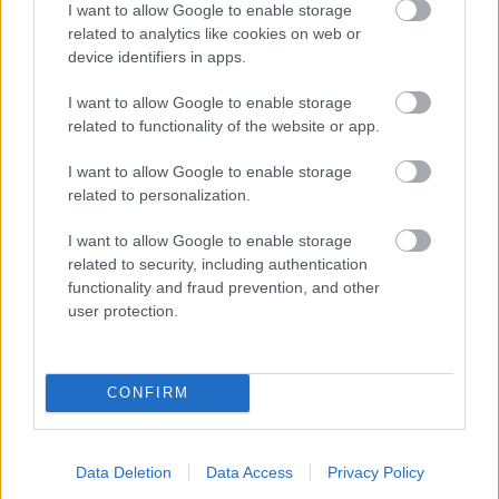
maximálneho výškového umiestnenia kovania okna, na
I want to allow Google to enable storage
related to analytics like cookies on web or
ktorú človek pohodlne dočiahne, ako aj z výšky očí
device identifiers in apps.
sediaceho človeka, ktorý pozerá cez okno do exteriéru.
Odporúčaná výška osadenia okna je dôležitá aj pri
I want to allow Google to enable storage
related to functionality of the website or app.
vetraní, keďže vzduch prúdiaci cez okno by mal prúdiť
nad hlavami užívateľov bytu. Pri horizontálnom aj
I want to allow Google to enable storage
vertikálnom združovaní strešných okien do väčších plôch
related to personalization.
môže vzniknúť nadmerná osvetlenosť podkrovných
I want to allow Google to enable storage
priestorov, ktorú ešte znásobuje svetlá farebnosť interiéru.
related to security, including authentication
functionality and fraud prevention, and other
user protection.
Dôsledkami sú tepelná nepohoda a priveľké prenikanie
ostrého jasného svetla najmä v letnom období. Preto
musia byť okná vhodne tienené, aby sa do podstrešného
CONFIRM
priestoru dostalo rozptýlené a tlmené svetlo.
Data Deletion
Data Access
Privacy Policy