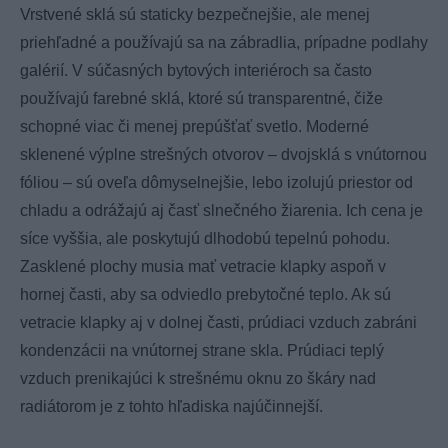
Vrstvené sklá sú staticky bezpečnejšie, ale menej
priehľadné a používajú sa na zábradlia, prípadne podlahy
galérií. V súčasných bytových interiéroch sa často
používajú farebné sklá, ktoré sú transparentné, čiže
schopné viac či menej prepúšťať svetlo. Moderné
sklenené výplne strešných otvorov – dvojsklá s vnútornou
fóliou – sú oveľa dômyselnejšie, lebo izolujú priestor od
chladu a odrážajú aj časť slnečného žiarenia. Ich cena je
síce vyššia, ale poskytujú dlhodobú tepelnú pohodu.
Zasklené plochy musia mať vetracie klapky aspoň v
hornej časti, aby sa odviedlo prebytočné teplo. Ak sú
vetracie klapky aj v dolnej časti, prúdiaci vzduch zabráni
kondenzácii na vnútornej strane skla. Prúdiaci teplý
vzduch prenikajúci k strešnému oknu zo škáry nad
radiátorom je z tohto hľadiska najúčinnejší.