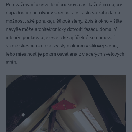
Pri uvažovaní o osvetlení podkrovia asi každému najprv
napadne urobiť otvor v streche, ale často sa zabúda na
možnosti, aké ponúkajú štítové steny. Zvislé okno v štíte
navyše môže architektonicky dotvoriť fasádu domu. V
interiéri podkrovia je estetické aj účelné kombinovať
šikmé strešné okno so zvislým oknom v štítovej stene,
lebo miestnosť je potom osvetlená z viacerých svetových
strán.