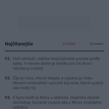
Najčítanejšie
Za týždeň
Za mesiac
Deti odrástli, rodičia majú bývanie presne podľa
seba. V novom dome je všetko pre ich život i
návštevy vnúčat
Žije pri lese, chová sliepky a uspáva ju rieka.
Miestni remeselníci vytvorili bývanie, ktoré vyzerá
ako malý raj
K bytu ladili aj škáry v obklade. Majitelia zbúrali
stereotyp, bývanie vyzerá ako z filmov svojského
režiséra