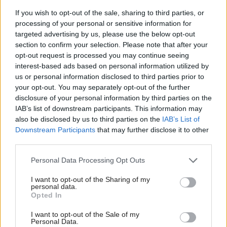
If you wish to opt-out of the sale, sharing to third parties, or
so sklonom väčším než 15 musí byť aspoň 750 mm, čo
processing of your personal or sensitive information for
vyplýva z konštrukcie krovu a zo vzájomnej vzdialenosti
targeted advertising by us, please use the below opt-out
krokiev.
section to confirm your selection. Please note that after your
opt-out request is processed you may continue seeing
interest-based ads based on personal information utilized by
Túto vzdialenosť nemožno veľmi meniť, a ak treba zväčšiť
us or personal information disclosed to third parties prior to
plochu zasklenia, vhodnejšie je združovať krídla nad
your opt-out. You may separately opt-out of the further
disclosure of your personal information by third parties on the
sebou, najmä v užších miestnostiach. So zväčšovaním
IAB’s list of downstream participants. This information may
sklonu strechy sa zmenšuje osvetlenie a prenikanie slnka
also be disclosed by us to third parties on the
IAB’s List of
do miestnosti. Zväčšením výšky okna sa môže tento
Downstream Participants
that may further disclose it to other
third parties.
rozdiel vyrovnať.
Please note that this website/app uses one or more Google
Personal Data Processing Opt Outs
services and may gather and store information including but
not limited to your visit or usage behaviour. You may click to
I want to opt-out of the Sharing of my
personal data.
grant or deny consent to Google and its third-party tags to
Opted In
use your data for below specified purposes in below Google
consent section.
I want to opt-out of the Sale of my
Personal Data.