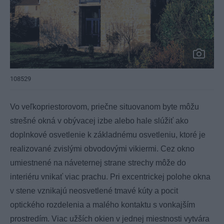
108529
Vo veľkopriestorovom, priečne situovanom byte môžu
strešné okná v obývacej izbe alebo hale slúžiť ako
doplnkové osvetlenie k základnému osvetleniu, ktoré je
realizované zvislými obvodovými vikiermi. Cez okno
umiestnené na náveternej strane strechy môže do
interiéru vnikať viac prachu. Pri excentrickej polohe okna
v stene vznikajú neosvetlené tmavé kúty a pocit
optického rozdelenia a malého kontaktu s vonkajším
prostredím. Viac užších okien v jednej miestnosti vytvára