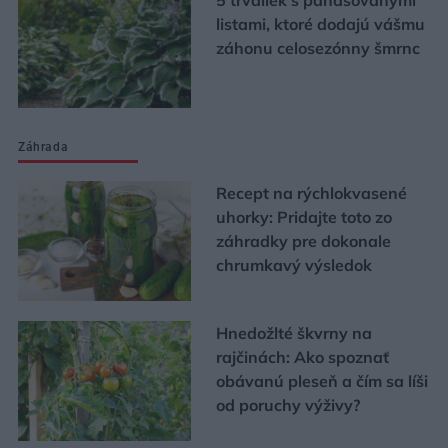
listami, ktoré dodajú vášmu
záhonu celosezónny šmrnc
Záhrada
Recept na rýchlokvasené
uhorky: Pridajte toto zo
záhradky pre dokonale
chrumkavý výsledok
Hnedožlté škvrny na
rajčinách: Ako spoznať
obávanú pleseň a čím sa líši
od poruchy výživy?