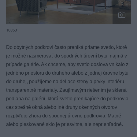
108531
Do obytných podkroví často preniká priame svetlo, ktoré
je možné nasmerovať do spodných úrovní bytu, najmä v
prípade galérie. Ak chceme, aby svetlo doslova vnikalo z
jedného priestoru do druhého alebo z jednej úrovne bytu
do druhej, použijeme na deliace steny a prvky interiéru
transparentné materiály. Zaujímavým riešením je sklená
podlaha na galérii, ktorá svetlo prenikajúce do podkrovia
cez strešné okná alebo iné druhy okenných otvorov
rozptyľuje zhora do spodnej úrovne podkrovia. Matné
alebo pieskované sklo je priesvitné, ale nepriehľadné.