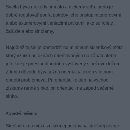
Svetla býva niekedy primálo a niekedy veľa, preto je
dobré regulovať podľa potreby jeho prístup interiérovými
alebo exteriérovými tieniacimi prvkami, ako sú rolety,
žalúzie alebo slnolamy.
Najdôležitejšie je obmedziť na minimum skleníkový efekt,
ktorý vzniká pri oknách orientovaných na západ alebo
juh, kde je priestor dlhodobo vystavený slnečným lúčom.
Z tohto dôvodu býva južná orientácia okien v letnom
období problémová. Pri orientácii okien na východ
získame ranné slnko, pri orientácii na západ večerné
slnko.
Atypické riešenia
Strešné okno môže zo šikmej polohy na strešnej rovine