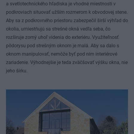
a svetlotechnického hľadiska je vhodné miestnosti v
podkroviach situovať užším rozmerom k obvodovej stene.
Aby sa z podkrovného priestoru zabezpečil širší výhľad do
okolia, umiestňujú sa strešné okná vedľa seba, čo
rozširuje zorný uhoľ videnia do exteriéru. Využiteľnosť
pôdorysu pod strešným oknom je malá. Aby sa dalo s
oknom manipulovať, nemôže byť pod ním interiérové
zariadenie. Výhodnejšie je teda zväčšovať výšku okna, nie
jeho šírku.