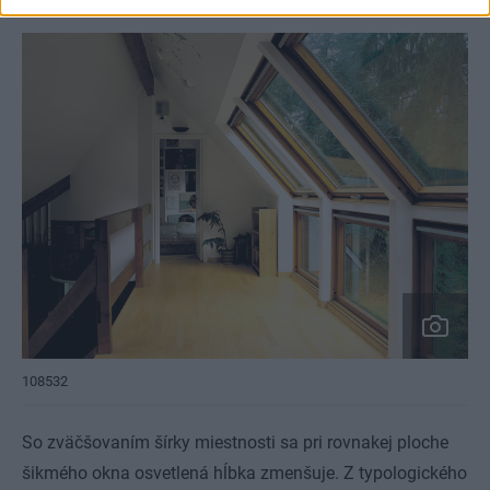
Strešné okno a vnútorný priestor
108532
So zväčšovaním šírky miestnosti sa pri rovnakej ploche
šikmého okna osvetlená hĺbka zmenšuje. Z typologického