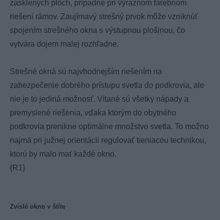
zasklených plôch, prípadne pri výraznom farebnom
riešení rámov. Zaujímavý strešný prvok môže vzniknúť
spojením strešného okna s výstupnou plošinou, čo
vytvára dojem malej rozhľadne.
Strešné okná sú najvhodnejším riešením na
zabezpečenie dobrého prístupu svetla do podkrovia, ale
nie je to jediná možnosť. Vítané sú všetky nápady a
premyslené riešenia, vďaka ktorým do obytného
podkrovia prenikne optimálne množstvo svetla. To možno
najmä pri južnej orientácii regulovať tieniacou technikou,
ktorú by malo mať každé okno.
{R1}
Zvislé okno v štíte