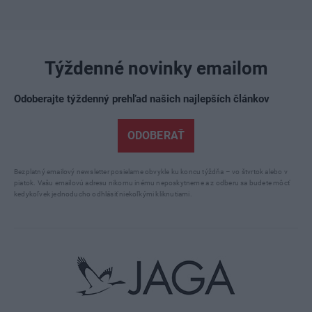
Týždenné novinky emailom
Odoberajte týždenný prehľad našich najlepších článkov
ODOBERAŤ
Bezplatný emailový newsletter posielame obvykle ku koncu týždňa – vo štvrtok alebo v
piatok. Vašu emailovú adresu nikomu inému neposkytneme a z odberu sa budete môcť
kedykoľvek jednoducho odhlásiť niekoľkými kliknutiami.