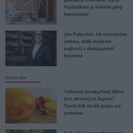
Výsledkom je interiér plný
kontrastov
Ján Palenčár: Ak neurobíme
zmeny, stále budeme
najhorší v dostupnosti
bývania
Urob si sám
Výborný broskyňový džem
bez otravných šupiek?
Tento trik skráti prácu na
polovicu
5 trvaliek s panašovanými