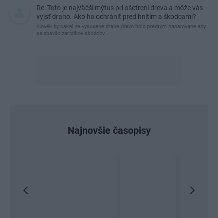
Re: Toto je najväčší mýtus pri ošetrení dreva a môže vás
vyjsť draho. Ako ho ochrániť pred hnitím a škodcami?
clovek by cakal ze vysusene drahe drevo bolo predtym naparovane aby
sa zbavilo zarodkov skodcov...
Najnovšie časopisy