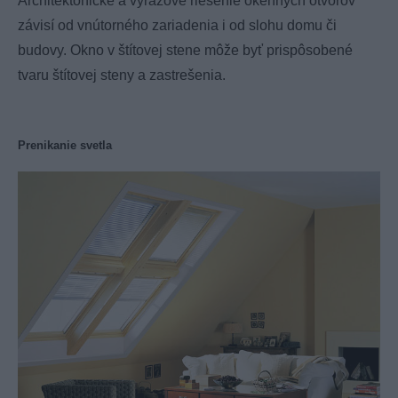
Architektonické a výrazové riešenie okenných otvorov
závisí od vnútorného zariadenia i od slohu domu či
budovy. Okno v štítovej stene môže byť prispôsobené
tvaru štítovej steny a zastrešenia.
Prenikanie svetla