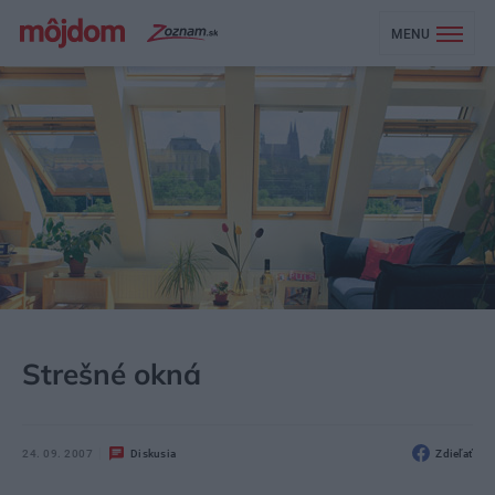
MENU
MÔJDOM
STAVBA A REKONŠTRUKCIA
OKNÁ
Strešné okná
24. 09. 2007
Diskusia
Zdieľať