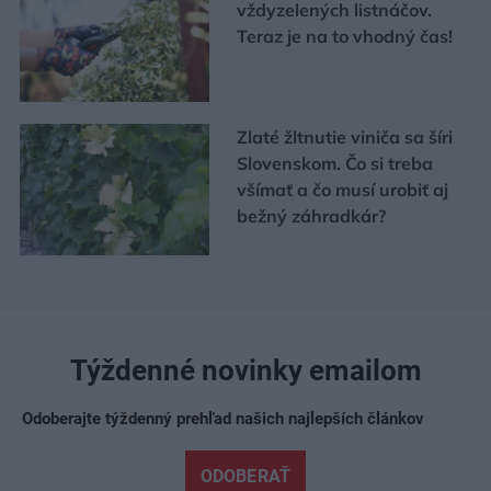
vždyzelených listnáčov.
Teraz je na to vhodný čas!
Zlaté žltnutie viniča sa šíri
Slovenskom. Čo si treba
všímať a čo musí urobiť aj
bežný záhradkár?
Týždenné novinky emailom
Odoberajte týždenný prehľad našich najlepších článkov
ODOBERAŤ