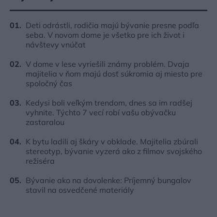
Deti odrástli, rodičia majú bývanie presne podľa
seba. V novom dome je všetko pre ich život i
návštevy vnúčat
V dome v lese vyriešili známy problém. Dvaja
majitelia v ňom majú dosť súkromia aj miesto pre
spoločný čas
Kedysi boli veľkým trendom, dnes sa im radšej
vyhnite. Týchto 7 vecí robí vašu obývačku
zastaralou
K bytu ladili aj škáry v obklade. Majitelia zbúrali
stereotyp, bývanie vyzerá ako z filmov svojského
režiséra
Bývanie ako na dovolenke: Príjemný bungalov
stavil na osvedčené materiály