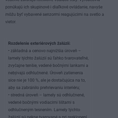
ponúkajú ich skupinové i diaľkové ovládanie, navyše
môžu byť vybavené senzormi reagujúcimi na svetlo a
vietor.
Rozdelenie exteriérových žalúzií:
• základná a cenovo najnižšia úroveň –
lamely týchto žalúzií sú ľahko tvarovateľné,
zvyčajne tenšie, vedené bočnými lankami a
nebývajú odhlučnené. Úroveň zatienenia
síce nie je 100 %, ale je dostačujúca na to,
aby sa zabránilo prehrievaniu interiéru;
• stredná úroveň – lamely sú odhlučnené,
vedené bočnými vodiacimi lištami s
odhlučneným tesnením. Lamely týchto
žalúzií sú pekne tvarované a pri preklopení