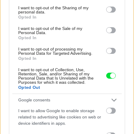
services and may gather and store information including but
žalúzie
not limited to your visit or usage behaviour. You may click to
I want to opt-out of the Sharing of my
personal data.
grant or deny consent to Google and its third-party tags to
Opted In
use your data for below specified purposes in below Google
consent section.
I want to opt-out of the Sale of my
Personal Data.
Zdieľať článok
Opted In
I want to opt-out of processing my
Personal Data for Targeted Advertising.
Opted In
Pozrite si viac
I want to opt-out of Collection, Use,
Retention, Sale, and/or Sharing of my
Personal Data that Is Unrelated with the
Purposes for which it was collected.
Opted Out
Google consents
I want to allow Google to enable storage
related to advertising like cookies on web or
device identifiers in apps.