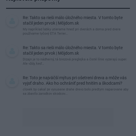
Re: Takto sa rieši málo úložného miesta. V tomto byte
stačil jeden prvok | Môjdom.sk
My napríklad labky utierame hneď pri dverách a doma pred dvere
používame tyčový ETA Terier…
Re: Takto sa rieši málo úložného miesta. V tomto byte
stačil jeden prvok | Môjdom.sk
Dizajn je to nádherný, tá brezová preglejka a čisté línie vyzerajú super.
Ale vždy, keď…
Re: Toto je najväčší mýtus pri ošetrení dreva a môže vás
vyjsť draho. Ako ho ochrániť pred hnitím a škodcami?
clovek by cakal ze vysusene drahe drevo bolo predtym naparovane aby
sa zbavilo zarodkov skodcov...