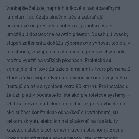
Vonkajšie žalúzie, najmä hliníkové s naklápateľnými
lamelami, odrážajú slnečné lúče a zabraňujú
nežiaducemu preslneniu interiéru, popritom však
umožňujú dostatočne osvetliť priestor. Dosahujú vysoký
stupeň zatienenia, dokážu výborne ovplyvňovať teplotu v
miestnosti, znižujú intenzitu hluku a predovšetkým ich
možno využiť na veľkých plochách. Praktické sú
vonkajšie hliníkové žalúzie s lamelami v tvare písmena Z,
ktoré vďaka svojmu tvaru najúčinnejšie odolávajú vetru
(testujú sa až do rýchlosti vetra 80 km/h). Pre inštaláciu
žalúzií platí v podstate to isté ako pre roletové systémy –
ich box možno nad okno umiestniť už pri stavbe domu
ako súčasť konštrukcie okna (keď sú vytiahnuté, sú
celkom skryté), alebo ich nainštalovať na fasádu (v
kazetách alebo s ochranným krycím plechom). Bočné
vedenie zaisťujú hliníkové vodiace lišty. Výrobcovia