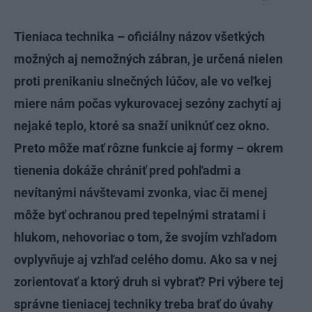
Tieniaca technika – oficiálny názov všetkých
možných aj nemožných zábran, je určená nielen
proti prenikaniu slnečných lúčov, ale vo veľkej
miere nám počas vykurovacej sezóny zachytí aj
nejaké teplo, ktoré sa snaží uniknúť cez okno.
Preto môže mať rôzne funkcie aj formy – okrem
tienenia dokáže chrániť pred pohľadmi a
nevítanými návštevami zvonka, viac či menej
môže byť ochranou pred tepelnými stratami i
hlukom, nehovoriac o tom, že svojím vzhľadom
ovplyvňuje aj vzhľad celého domu. Ako sa v nej
zorientovať a ktorý druh si vybrať? Pri výbere tej
správne tieniacej techniky treba brať do úvahy