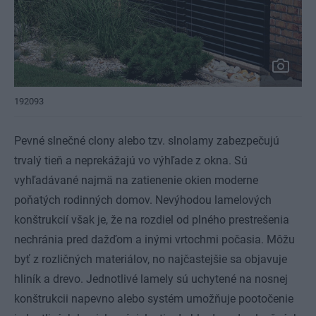
192093
Pevné slnečné clony alebo tzv. slnolamy zabezpečujú
trvalý tieň a neprekážajú vo výhľade z okna. Sú
vyhľadávané najmä na zatienenie okien moderne
poňatých rodinných domov. Nevýhodou lamelových
konštrukcií však je, že na rozdiel od plného prestrešenia
nechránia pred dažďom a inými vrtochmi počasia. Môžu
byť z rozličných materiálov, no najčastejšie sa objavuje
hliník a drevo. Jednotlivé lamely sú uchytené na nosnej
konštrukcii napevno alebo systém umožňuje pootočenie