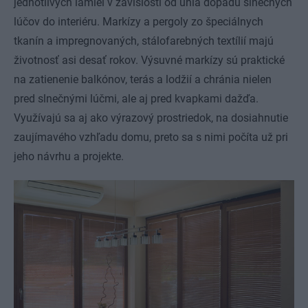
jednotlivých lamiel v závislosti od uhla dopadu slnečných
lúčov do interiéru. Markízy a pergoly zo špeciálnych
tkanín a impregnovaných, stálofarebných textílií majú
životnosť asi desať rokov. Výsuvné markízy sú praktické
na zatienenie balkónov, terás a lodžií a chránia nielen
pred slnečnými lúčmi, ale aj pred kvapkami dažďa.
Využívajú sa aj ako výrazový prostriedok, na dosiahnutie
zaujímavého vzhľadu domu, preto sa s nimi počíta už pri
jeho návrhu a projekte.