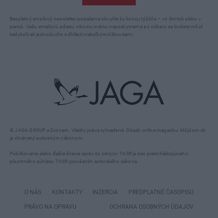
Bezplatný emailový newsletter posielame obvykle ku koncu týždňa – vo štvrtok alebo v
piatok. Vašu emailovú adresu nikomu inému neposkytneme a z odberu sa budete môcť
kedykoľvek jednoducho odhlásiť niekoľkými kliknutiami.
© JAGA GROUP a Zoznam. Všetky práva vyhradené. Obsah online magazínu Môjdom.sk
je chránený autorským zákonom.
Publikovanie alebo ďalšie šírenie správ zo zdrojov TASR je bez predchádzajúceho
písomného súhlasu TASR porušením autorského zákona.
O NÁS
KONTAKTY
INZERCIA
PREDPLATNÉ ČASOPISU
PRÁVO NA OPRAVU
OCHRANA OSOBNÝCH ÚDAJOV