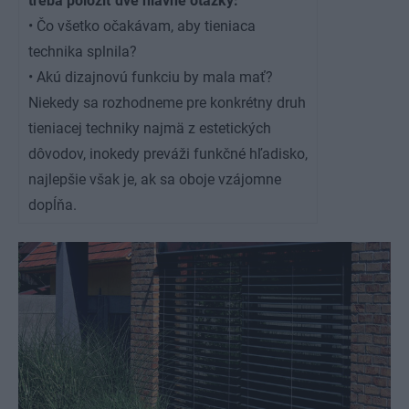
treba položiť dve hlavné otázky:
• Čo všetko očakávam, aby tieniaca
technika splnila?
• Akú dizajnovú funkciu by mala mať?
Niekedy sa rozhodneme pre konkrétny druh
tieniacej techniky najmä z estetických
dôvodov, inokedy preváži funkčné hľadisko,
najlepšie však je, ak sa oboje vzájomne
dopĺňa.