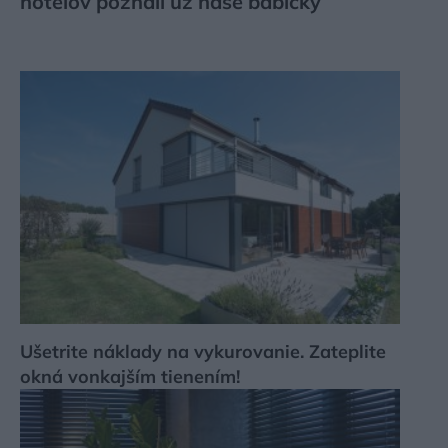
hotelov poznali už naše babičky
Ušetrite náklady na vykurovanie. Zateplite
okná vonkajším tienením!