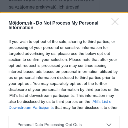
sa vzájomne prekrývajú, ich úroveň
zatienenia je 100 %;
• vysoká úroveň – lamely sú odhlučnené,
Môjdom.sk -
Do Not Process My Personal
Information
vedené bočnými vodiacimi lištami s
odhlučneným tesnením. Lamely týchto
If you wish to opt-out of the sale, sharing to third parties, or
žalúzií sú tvarované tak, aby pri preklopení
processing of your personal or sensitive information for
targeted advertising by us, please use the below opt-out
do seba zapadli a vytvorili pevný štít.
section to confirm your selection. Please note that after your
Vďaka masívnym vodiacim lištám a
opt-out request is processed you may continue seeing
vodiacemu mechanizmu ich nemožno
interest-based ads based on personal information utilized by
us or personal information disclosed to third parties prior to
zospodu mechanicky nadvihnúť.
your opt-out. You may separately opt-out of the further
disclosure of your personal information by third parties on the
Článok bol uverejnený v
časopise Môj dom
IAB’s list of downstream participants. This information may
also be disclosed by us to third parties on the
IAB’s List of
Kategória:
Okná
Stavba a rekonštrukcia
Downstream Participants
that may further disclose it to other
third parties.
Tagy:
okenice
rolety
tienenie
Please note that this website/app uses one or more Google
Personal Data Processing Opt Outs