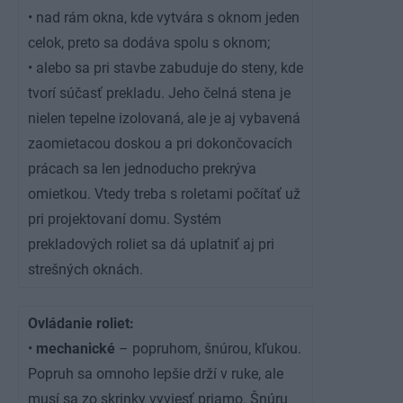
• nad rám okna, kde vytvára s oknom jeden
celok, preto sa dodáva spolu s oknom;
• alebo sa pri stavbe zabuduje do steny, kde
tvorí súčasť prekladu. Jeho čelná stena je
nielen tepelne izolovaná, ale je aj vybavená
zaomietacou doskou a pri dokončovacích
prácach sa len jednoducho prekrýva
omietkou. Vtedy treba s roletami počítať už
pri projektovaní domu. Systém
prekladových roliet sa dá uplatniť aj pri
strešných oknách.
Ovládanie roliet:
•
mechanické
– popruhom, šnúrou, kľukou.
Popruh sa omnoho lepšie drží v ruke, ale
musí sa zo skrinky vyviesť priamo. Šnúru