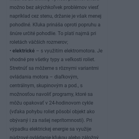
možno bez akýchkoľvek problémov viesť
napríklad cez stenu, držanie je však menej
pohodlné. Kľuka prináša oproti popruhu a
šnúre určité pohodlie. To platí najmä pri
roletách väčších rozmerov;
•
elektrické
– s využitím elektromotora. Je
vhodné pre všetky typy a veľkosti roliet.
Stretnúť sa môžeme s rôznymi variantmi
ovládania motora – diaľkovým,
centrálnym, skupinovým a pod., s
možnosťou navoliť programy, ktoré sa
môžu opakovať v 24-hodinovom cykle
(vďaka pohybu roliet pôsobí objekt ako
obývaný i za našej neprítomnosti). Pri
výpadku elektrickej energie sa využije
núdzové ovládanie kľukou alebo záložný