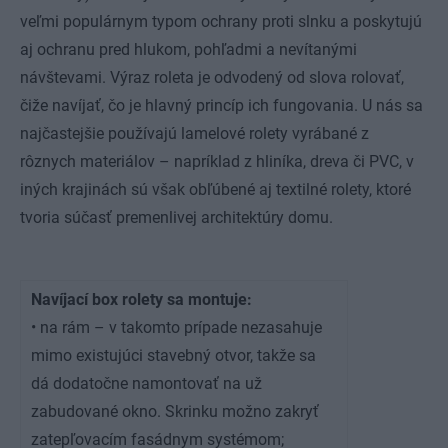
veľmi populárnym typom ochrany proti slnku a poskytujú
aj ochranu pred hlukom, pohľadmi a nevítanými
návštevami. Výraz roleta je odvodený od slova rolovať,
čiže navíjať, čo je hlavný princíp ich fungovania. U nás sa
najčastejšie používajú lamelové rolety vyrábané z
rôznych materiálov – napríklad z hliníka, dreva či PVC, v
iných krajinách sú však obľúbené aj textilné rolety, ktoré
tvoria súčasť premenlivej architektúry domu.
Navíjací box rolety sa montuje:
• na rám – v takomto prípade nezasahuje
mimo existujúci stavebný otvor, takže sa
dá dodatočne namontovať na už
zabudované okno. Skrinku možno zakryť
zatepľovacím fasádnym systémom;