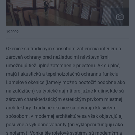
192092
Okenice sú tradičným spôsobom zatienenia interiéru a
zároveň ochrany pred nežiaducimi návštevníkmi,
umožňujú tiež úplné zatemnenie priestoru. Ak sú plné,
majú i akustickú a tepelnoizolačnú ochrannú funkciu.
Lamelové okenice (lamely možno pootočiť podobne ako
na žalúziách) sú typické najmä pre južné krajiny, kde sú
zároveň charakteristickým estetickým prvkom miestnej
architektúry. Tradičné okenice sa otvárajú klasickým
spôsobom, v modernej architektúre sa však objavujú aj
posuvné a výklopné varianty (pri vyklopení fungujú ako
slnolamy). Vonkajšie roletové systémy sú moderným a