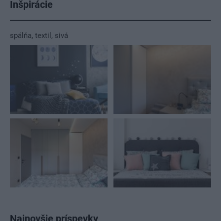
Inšpirácie
spálňa
,
textil
,
sivá
Najnovšie príspevky