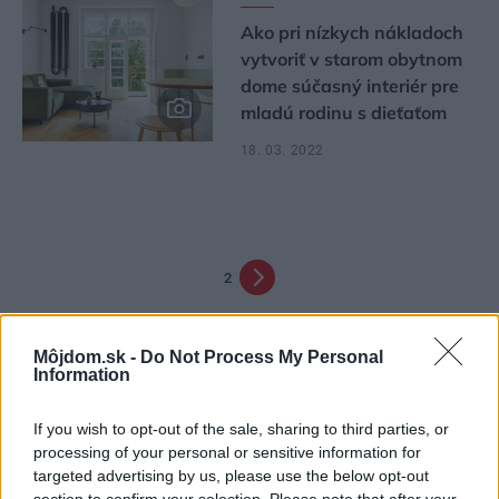
Ako pri nízkych nákladoch
vytvoriť v starom obytnom
dome súčasný interiér pre
mladú rodinu s dieťaťom
18. 03. 2022
2
Môjdom.sk -
Do Not Process My Personal
Information
If you wish to opt-out of the sale, sharing to third parties, or
processing of your personal or sensitive information for
targeted advertising by us, please use the below opt-out
section to confirm your selection. Please note that after your