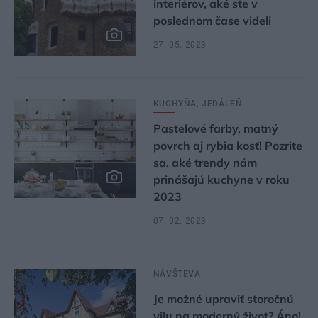
interiérov, aké ste v
poslednom čase videli
27. 05. 2023
KUCHYŇA, JEDÁLEŇ
Pastelové farby, matný
povrch aj rybia kosť! Pozrite
sa, aké trendy nám
prinášajú kuchyne v roku
2023
07. 02. 2023
NÁVŠTEVA
Je možné upraviť storočnú
vilu na moderný život? Áno!