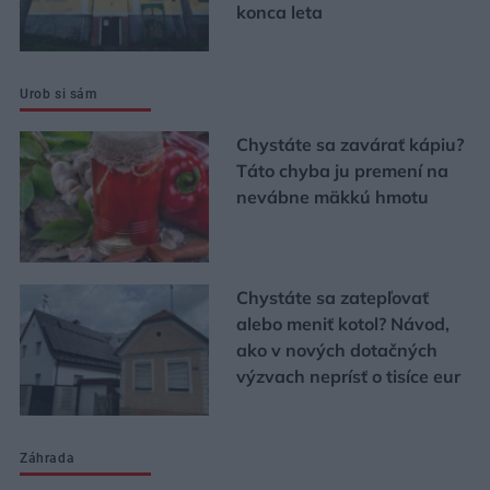
konca leta
Urob si sám
Chystáte sa zavárať kápiu?
Táto chyba ju premení na
nevábne mäkkú hmotu
Chystáte sa zatepľovať
alebo meniť kotol? Návod,
ako v nových dotačných
výzvach neprísť o tisíce eur
Záhrada