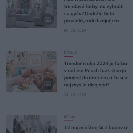
trendové farby, no vyhnúť
sa gýču? Dodržte tieto
pravidlá, radí dizajnérka
06. 05. 2024
DIZAJN
Trendom roka 2024 je farba
v odtieni Peach fuzz. Ako ju
priniesť do interiéru a čo si o
nej myslia dizajnéri?
13. 04. 2024
RELAX
12 najzvláštnejších budov a