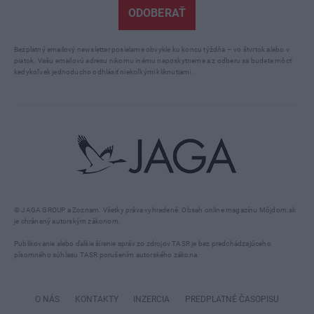
ODOBERAŤ
Bezplatný emailový newsletter posielame obvykle ku koncu týždňa – vo štvrtok alebo v
piatok. Vašu emailovú adresu nikomu inému neposkytneme a z odberu sa budete môcť
kedykoľvek jednoducho odhlásiť niekoľkými kliknutiami.
© JAGA GROUP a Zoznam. Všetky práva vyhradené. Obsah online magazínu Môjdom.sk
je chránený autorským zákonom.
Publikovanie alebo ďalšie šírenie správ zo zdrojov TASR je bez predchádzajúceho
písomného súhlasu TASR porušením autorského zákona.
O NÁS
KONTAKTY
INZERCIA
PREDPLATNÉ ČASOPISU