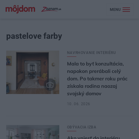
MENU
pastelove farby
NAVRHOVANIE INTERIÉRU
Mala to byť konzultácia,
napokon prerábali celý
dom. Po takmer roku prác
získala rodina naozaj
svojský domov
10. 06. 2026
OBÝVACIA IZBA
Ako vniesť do interiéru