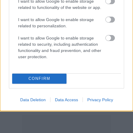
I want to allow Google to enable storage
Najnovšie príspevky
related to functionality of the website or app.
I want to allow Google to enable storage
related to personalization.
Re: Takto sa rieši málo úložného miesta. V tomto byte
stačil jeden prvok | Môjdom.sk
I want to allow Google to enable storage
My napríklad labky utierame hneď pri dverách a doma pred dvere
používame tyčový ETA Terier…
related to security, including authentication
functionality and fraud prevention, and other
Re: Takto sa rieši málo úložného miesta. V tomto byte
user protection.
stačil jeden prvok | Môjdom.sk
Dizajn je to nádherný, tá brezová preglejka a čisté línie vyzerajú super.
Ale vždy, keď…
CONFIRM
Re: Toto je najväčší mýtus pri ošetrení dreva a môže vás
vyjsť draho. Ako ho ochrániť pred hnitím a škodcami?
clovek by cakal ze vysusene drahe drevo bolo predtym naparovane aby
Data Deletion
Data Access
Privacy Policy
sa zbavilo zarodkov skodcov...