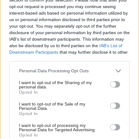
Najčítanejšie
Za týždeň
Za mesiac
opt-out request is processed you may continue seeing
interest-based ads based on personal information utilized by
Deti odrástli, rodičia majú bývanie presne podľa
us or personal information disclosed to third parties prior to
seba. V novom dome je všetko pre ich život i
your opt-out. You may separately opt-out of the further
návštevy vnúčat
disclosure of your personal information by third parties on the
IAB’s list of downstream participants. This information may
K bytu ladili aj škáry v obklade. Majitelia zbúrali
also be disclosed by us to third parties on the
IAB’s List of
stereotyp, bývanie vyzerá ako z filmov svojského
Downstream Participants
that may further disclose it to other
režiséra
third parties.
Kedysi boli veľkým trendom, dnes sa im radšej
Please note that this website/app uses one or more Google
Personal Data Processing Opt Outs
vyhnite. Týchto 7 vecí robí vašu obývačku
services and may gather and store information including but
zastaralou
not limited to your visit or usage behaviour. You may click to
I want to opt-out of the Sharing of my
personal data.
grant or deny consent to Google and its third-party tags to
Opted In
Žije pri lese, chová sliepky a uspáva ju rieka.
use your data for below specified purposes in below Google
Miestni remeselníci vytvorili bývanie, ktoré vyzerá
consent section.
I want to opt-out of the Sale of my
ako malý raj
Personal Data.
Opted In
V dome v lese vyriešili známy problém. Dvaja
majitelia v ňom majú dosť súkromia aj miesto pre
I want to opt-out of processing my
Personal Data for Targeted Advertising.
spoločný čas
Opted In