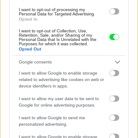
vyjsť draho. Ako ho ochrániť pred hnitím a škodcami?
clovek by cakal ze vysusene drahe drevo bolo predtym naparovane aby
I want to opt-out of processing my
sa zbavilo zarodkov skodcov...
Personal Data for Targeted Advertising.
Opted In
I want to opt-out of Collection, Use,
Retention, Sale, and/or Sharing of my
Personal Data that Is Unrelated with the
Purposes for which it was collected.
Opted Out
Google consents
I want to allow Google to enable storage
Najnovšie časopisy
related to advertising like cookies on web or
device identifiers in apps.
I want to allow my user data to be sent to
Google for online advertising purposes.
I want to allow Google to send me
personalized advertising.
I want to allow Google to enable storage