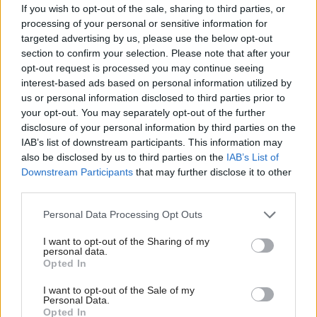
If you wish to opt-out of the sale, sharing to third parties, or
processing of your personal or sensitive information for
targeted advertising by us, please use the below opt-out
section to confirm your selection. Please note that after your
opt-out request is processed you may continue seeing
interest-based ads based on personal information utilized by
us or personal information disclosed to third parties prior to
your opt-out. You may separately opt-out of the further
Najnovšie príspevky
disclosure of your personal information by third parties on the
IAB’s list of downstream participants. This information may
also be disclosed by us to third parties on the
IAB’s List of
Re: Takto sa rieši málo úložného miesta. V tomto byte
Downstream Participants
that may further disclose it to other
stačil jeden prvok | Môjdom.sk
third parties.
My napríklad labky utierame hneď pri dverách a doma pred dvere
používame tyčový ETA Terier…
Please note that this website/app uses one or more Google
Personal Data Processing Opt Outs
services and may gather and store information including but
Re: Takto sa rieši málo úložného miesta. V tomto byte
not limited to your visit or usage behaviour. You may click to
I want to opt-out of the Sharing of my
personal data.
stačil jeden prvok | Môjdom.sk
grant or deny consent to Google and its third-party tags to
Opted In
Dizajn je to nádherný, tá brezová preglejka a čisté línie vyzerajú super.
use your data for below specified purposes in below Google
Ale vždy, keď…
consent section.
I want to opt-out of the Sale of my
Personal Data.
Re: Toto je najväčší mýtus pri ošetrení dreva a môže vás
Opted In