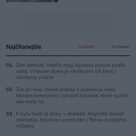
Najčítanejšie
Za týždeň
Za mesiac
Deti odrástli, rodičia majú bývanie presne podľa
seba. V novom dome je všetko pre ich život i
návštevy vnúčat
Žije pri lese, chová sliepky a uspáva ju rieka.
Miestni remeselníci vytvorili bývanie, ktoré vyzerá
ako malý raj
K bytu ladili aj škáry v obklade. Majitelia zbúrali
stereotyp, bývanie vyzerá ako z filmov svojského
režiséra