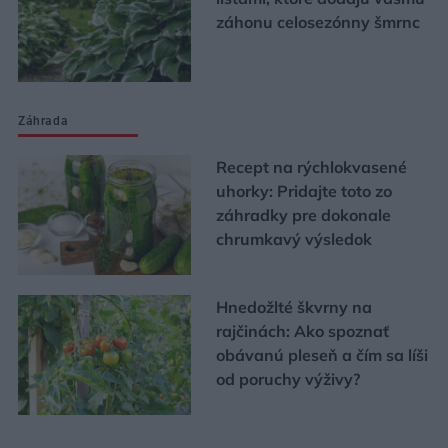
záhonu celosezónny šmrnc
Záhrada
Recept na rýchlokvasené
uhorky: Pridajte toto zo
záhradky pre dokonale
chrumkavý výsledok
Hnedožlté škvrny na
rajčinách: Ako spoznať
obávanú pleseň a čím sa líši
od poruchy výživy?