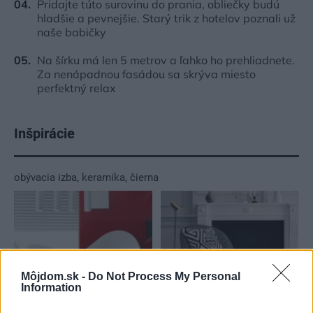
Pridajte túto surovinu do prania, obliečky budú
hladšie a pevnejšie. Starý trik z hotelov poznali už
naše babičky
Na šírku má len 5 metrov a ľahko ho prehliadnete.
Za nenápadnou fasádou sa skrýva miesto
perfektný relax
Inšpirácie
obývacia izba
,
keramika
,
čierna
Môjdom.sk -
Do Not Process My Personal
Information