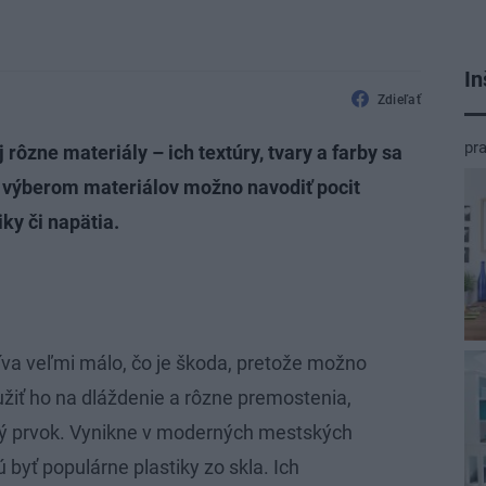
In
Zdieľať
pr
 rôzne materiály – ich textúry, tvary a farby sa
 výberom materiálov možno navodiť pocit
ky či napätia.
íva veľmi málo, čo je škoda, pretože možno
oužiť ho na dláždenie a rôzne premostenia,
ný prvok. Vynikne v moderných mestských
 byť populárne plastiky zo skla. Ich