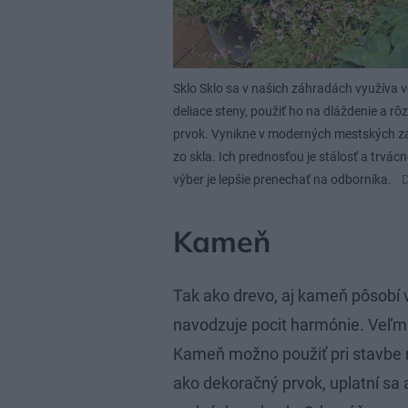
Sklo
Sklo sa v našich záhradách využíva v
deliace steny, použiť ho na dláždenie a r
prvok. Vynikne v moderných mestských zá
zo skla. Ich prednosťou je stálosť a trvácn
výber je lepšie prenechať na odborníka.
D
Kameň
Tak ako drevo, aj kameň pôsobí 
navodzuje pocit harmónie. Veľmi
Kameň možno použiť pri stavbe ni
ako dekoračný prvok, uplatní sa aj