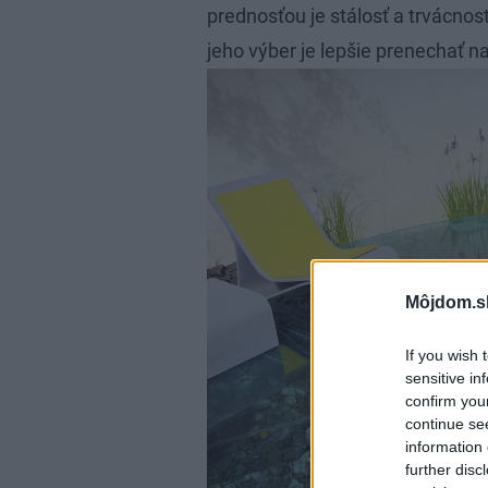
prednosťou je stálosť a trvácnosť
jeho výber je lepšie prenechať 
Môjdom.s
If you wish 
sensitive in
confirm you
continue se
information 
further disc