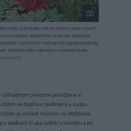
eľmi málo, čo je škoda, pretože možno z neho vytvoriť
ôzne premostenia, prípadne ho využiť ako dekoračný
hradách. V súčasnosti začínajú byť populárne plastiky
osť. Inštaláciu skla v záhrade a v podstate aj jeho
aniel Košťál
v záhradnom priestore prirodzene a
 dobre sa dopĺňa s rastlinami a vodou.
žších aj vyšších múrikov, na dláždenie,
 v skalkách či ako solitér v trávniku a pri