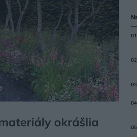
Na
 materiály okrášlia