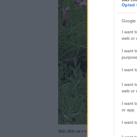
Opted 
Google 
I want t
web or d
I want t
purpose
I want 
I want t
web or d
I want t
or app.
I want t
Sklo
Sklo sa v našich záhradách využíva v
I want t