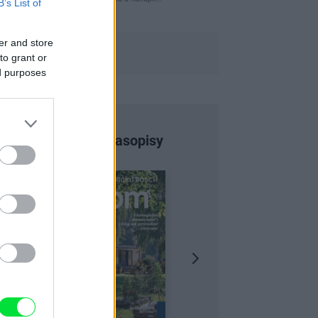
B’s List of
er and store
to grant or
ed purposes
Najnovšie časopisy