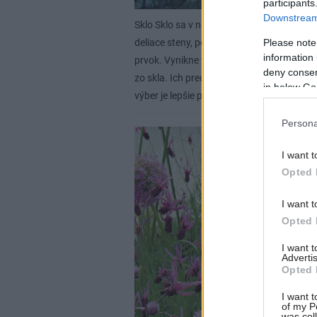
participants
Downstream 
Sklo
Sklo sa v našich záhradách využíva v
Please note
deliace steny, použiť ho na dláždenie a r
information 
prvok. Vynikne v moderných mestských zá
deny consent
zo skla. Ich prednosťou je stálosť a trvácn
in below Go
výber je lepšie prenechať na odborníka.
D
Persona
I want t
Opted 
I want t
Opted 
I want 
Advertis
Opted 
I want t
of my P
was col