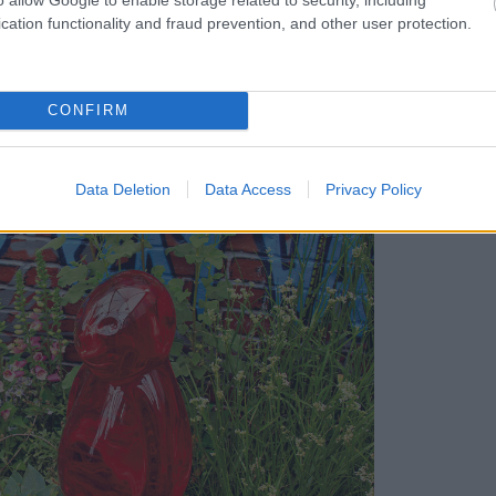
ôzne premostenia, prípadne ho využiť ako dekoračný
cation functionality and fraud prevention, and other user protection.
hradách. V súčasnosti začínajú byť populárne plastiky
osť. Inštaláciu skla v záhrade a v podstate aj jeho
aniel Košťál
CONFIRM
Data Deletion
Data Access
Privacy Policy