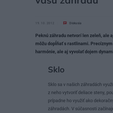
vašu záhradu
19. 10. 2012
Diskusia
Peknú záhradu netvorí len zeleň, ale aj
môžu dopĺňať s rastlinami. Precíznym
harmónie, ale aj vyvolať dojem dynami
Sklo
Sklo sa v našich záhradách využ
z neho vytvoriť deliace steny, p
prípadne ho využiť ako dekorač
záhradách. V súčasnosti začínajú