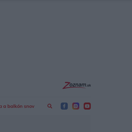
a a balkón snov