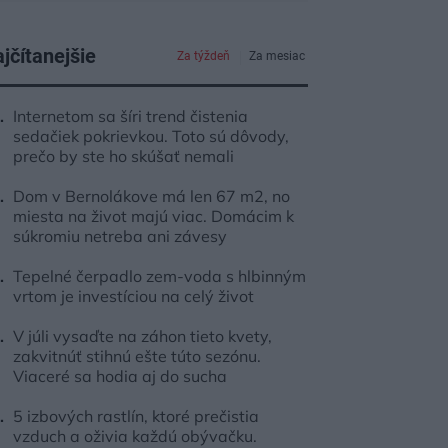
jčítanejšie
Za týždeň
Za mesiac
Internetom sa šíri trend čistenia
sedačiek pokrievkou. Toto sú dôvody,
prečo by ste ho skúšať nemali
Dom v Bernolákove má len 67 m2, no
miesta na život majú viac. Domácim k
súkromiu netreba ani závesy
Tepelné čerpadlo zem-voda s hlbinným
vrtom je investíciou na celý život
V júli vysaďte na záhon tieto kvety,
zakvitnúť stihnú ešte túto sezónu.
Viaceré sa hodia aj do sucha
5 izbových rastlín, ktoré prečistia
vzduch a oživia každú obývačku.