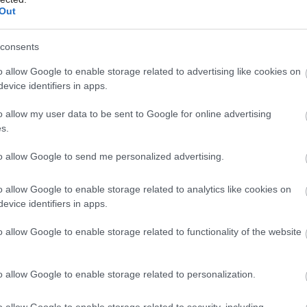
Out
consents
Môj dom Špeciál 02/2026
o allow Google to enable storage related to advertising like cookies on
evice identifiers in apps.
o allow my user data to be sent to Google for online advertising
s.
to allow Google to send me personalized advertising.
o allow Google to enable storage related to analytics like cookies on
evice identifiers in apps.
o allow Google to enable storage related to functionality of the website
o allow Google to enable storage related to personalization.
eľmi málo, čo je škoda, pretože možno z neho vytvoriť
o allow Google to enable storage related to security, including