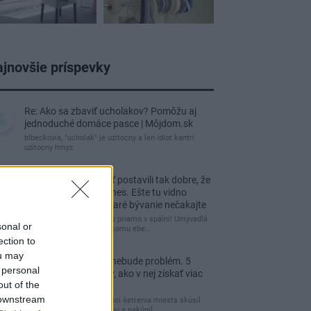
jnovšie príspevky
Re: Ako sa zbaviť ucholakov? Pomôžu aj
jednoduché domáce pasce | Môjdom.sk
blbeckovia, "ucholak" je uzitocny a len idiot kantri
uzitocny hmyz
Re: Vidiecku usadlosť postavili tak dobre, že
domáceho chráni i dnes. Ešte tu vidno
kamenné múry, no staré bývanie nečakajte
čakám kedy budú wc misy priamo v spálni! Umývadlá
sonal or
už sú štandardom! Tu niekomu ebe…
ection to
ou may
Re: Tesná spálňa už nebude problém. 5
 personal
praktických nápadov, ako v nej získať viac
out of the
úložného miesta
 downstream
Ja som pred časom v rámci šetrenia miesta skúsil
využiť priestor pod posteľou a nakúpil…