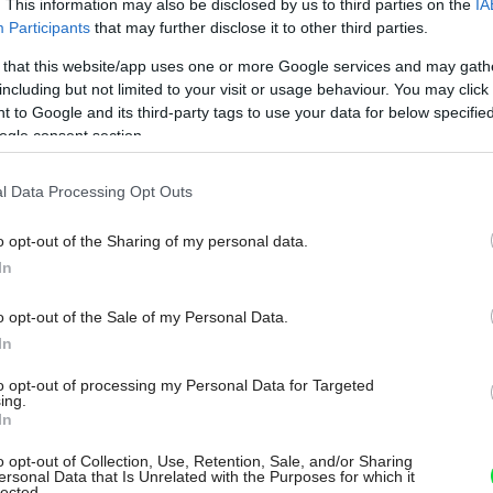
. This information may also be disclosed by us to third parties on the
IA
Participants
that may further disclose it to other third parties.
eľmi málo, čo je škoda, pretože možno z neho vytvoriť
 that this website/app uses one or more Google services and may gath
ôzne premostenia, prípadne ho využiť ako dekoračný
including but not limited to your visit or usage behaviour. You may click 
hradách. V súčasnosti začínajú byť populárne plastiky
 to Google and its third-party tags to use your data for below specifi
osť. Inštaláciu skla v záhrade a v podstate aj jeho
ogle consent section.
aniel Košťál
l Data Processing Opt Outs
o opt-out of the Sharing of my personal data.
In
o opt-out of the Sale of my Personal Data.
In
to opt-out of processing my Personal Data for Targeted
ing.
In
o opt-out of Collection, Use, Retention, Sale, and/or Sharing
ersonal Data that Is Unrelated with the Purposes for which it
lected.