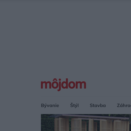
Bývanie
Štýl
Stavba
Záhra