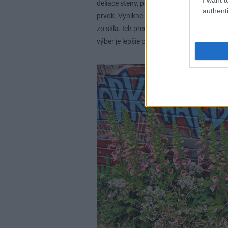
deliace steny, použiť ho na dláždenie a r
authenti
prvok. Vynikne v moderných mestských zá
zo skla. Ich prednosťou je stálosť a trvácn
výber je lepšie prenechať na odborníka.
D