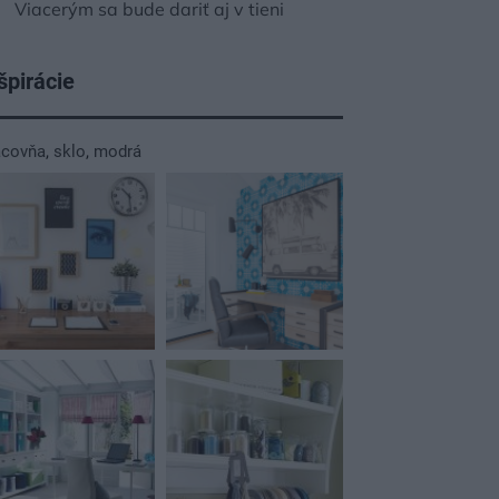
Viacerým sa bude dariť aj v tieni
špirácie
acovňa
,
sklo
,
modrá