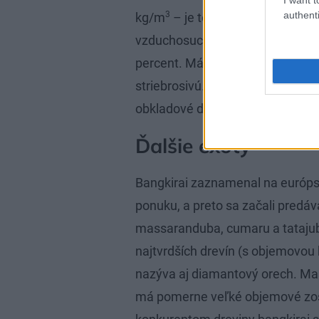
authenti
3
kg/m
– je teda ťažšie ako voda.
vzduchosuchý materiál. Jeho vlhk
percent. Má nízku štiepateľnosť
striebrosivú. Do Európy sa bangk
obkladové dosky s drážkami sa v
Ďalšie exoty
Bangkirai zaznamenal na európs
ponuku, a preto sa začali predávať
massaranduba, cumaru a tatajuba 
najtvrdších drevín (s objemovou
nazýva aj diamantový orech. Mas
má pomerne veľké objemové zos