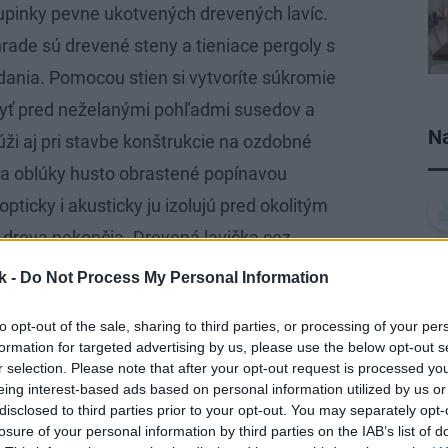
upinky pevne ukotvených drevených lavíc.
ade sú drevené steny a tieniace pergoly s
ania. Pomocou stien si vytvoríte súkromie
kryť pred neželanými pohľadmi susedov a
Na
i aj pri stavbe konštrukcie na ozdobné
y a oblúky husto obrastené popínavou
pticky i akusticky ju izolujú pred okolitým
 dreva nekončia. Drevená lavička cez
prispievajú k tomu, aby ste sa v záhrade
k -
Do Not Process My Personal Information
liť pred známymi.
dné do exteriéru
to opt-out of the sale, sharing to third parties, or processing of your per
formation for targeted advertising by us, please use the below opt-out s
r selection. Please note that after your opt-out request is processed y
akorenenú tradíciu. Z domácich drevín sa
eing interest-based ads based on personal information utilized by us or
disclosed to third parties prior to your opt-out. You may separately opt-
odí agát (jeho životnosť je približne desať
losure of your personal information by third parties on the IAB’s list of