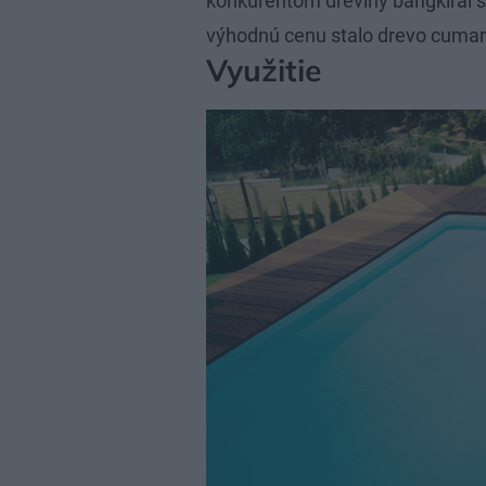
konkurentom dreviny bangkirai s
výhodnú cenu stalo drevo cumar
Využitie