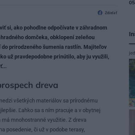
Zdieľať
aviť si, ako pohodlne odpočívate v záhradnom
In
záhradného domčeka, obklopení zeleňou
 do prirodzeného šumenia rastlín. Majiteľov
je
ko už pravdepodobne prinútilo, aby ju využili,
...
rospech dreva
medzi všetkých materiálov sa prírodnému
jlepšie. Ľahko sa s ním pracuje a v obytnej
ch má mnohostranné využitie. Z dreva
a posedenie, či už v podobe terasy,