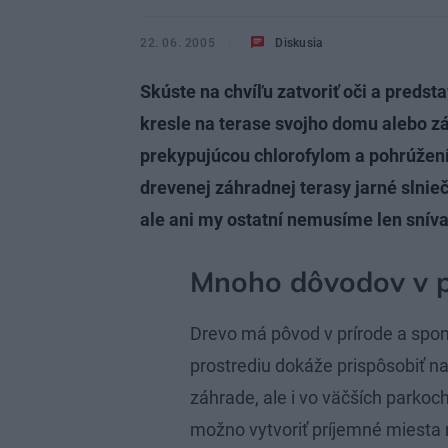
22. 06. 2005
Diskusia
Skúste na chvíľu zatvoriť oči a predst
kresle na terase svojho domu alebo 
prekypujúcou chlorofylom a pohrúžení
drevenej záhradnej terasy jarné slnieč
ale ani my ostatní nemusíme len snívať
Mnoho dôvodov v p
Drevo má pôvod v prírode a spo
prostrediu dokáže prispôsobiť na
záhrade, ale i vo väčších parko
možno vytvoriť príjemné miesta n