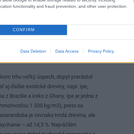
cation functionality and fraud prevention, and other user protection.
 Nesuší sa, preto sa označuje ako
osť pri dodaní predstavuje približne 12
 a hnedá farba dreva sa časom mení na
CONFIRM
irai začal dovážať v roku 1984. Profilované
yrábajú priamo v krajine pôvodu.
Data Deletion
Data Access
Privacy Policy
kom trhu veľký úspech, dopyt prerástol
 aj ďalšie exotické dreviny, napr. ipe,
z Brazílie a iroko z Ghany. Ipe je jedna z
 hmotnosťou 1 300 kg/m3), preto sa
saranduba je rovnako tvrdá drevina, ale
ychanie – až 14,5 %. Najväčším