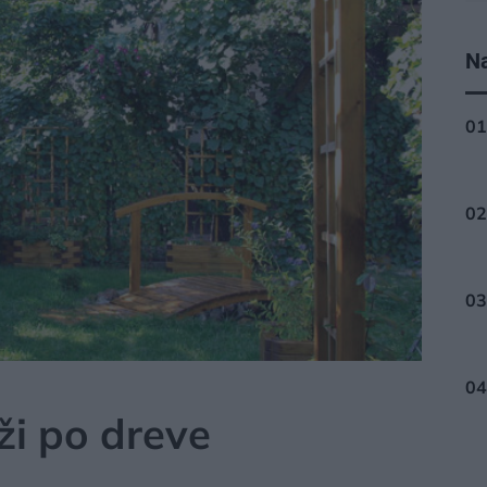
Na
ÁLY
ži po dreve