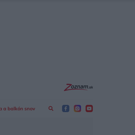
a a balkón snov