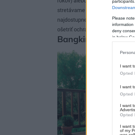
rokov) alebo dub (so životnosťou 
participants
Downstream 
stretávame so smrekom (životnosť
Please note
najdostupnejší. Všetky domáce dr
information 
ošetriť ochranným náterom aleb
deny consent
Bangkirai
in below Go
Persona
I want t
Opted 
I want t
Opted 
I want 
Advertis
Opted 
I want t
of my P
was col