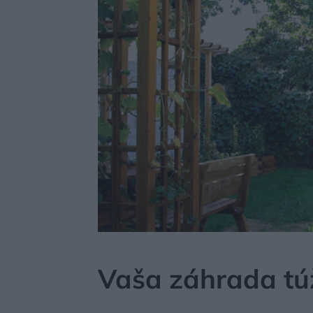
MÔJDOM
STAVBA A REKONŠTRUKCIA
MATERI
Vaša záhrada tú