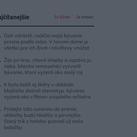
jčítanejšie
Za týždeň
Za mesiac
Deti odrástli, rodičia majú bývanie
presne podľa seba. V novom dome je
všetko pre ich život i návštevy vnúčat
Žije pri lese, chová sliepky a uspáva ju
rieka. Miestni remeselníci vytvorili
bývanie, ktoré vyzerá ako malý raj
K bytu ladili aj škáry v obklade.
Majitelia zbúrali stereotyp, bývanie
vyzerá ako z filmov svojského režiséra
Pridajte túto surovinu do prania,
obliečky budú hladšie a pevnejšie.
Starý trik z hotelov poznali už naše
babičky