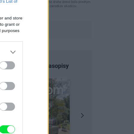
B’s List of
clovek by cakal ze vysusene drahe drevo bolo predtym
naparovane aby sa zbavilo zarodkov skodcov...
er and store
to grant or
ed purposes
Najnovšie časopisy