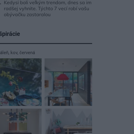
Kedysi boli veľkým trendom, dnes sa im
radšej vyhnite. Týchto 7 vecí robí vašu
obývačku zastaralou
špirácie
dáleň
,
kov
,
červená