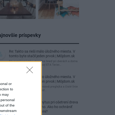
jnovšie príspevky
Re: Takto sa rieši málo úložného miesta. V
tomto byte stačil jeden prvok | Môjdom.sk
My napríklad labky utierame hneď pri dverách a doma
pred dvere používame tyčový ETA Terier…
Re: Takto sa rieši málo úložného miesta. V
tomto byte stačil jeden prvok | Môjdom.sk
sonal or
Dizajn je to nádherný, tá brezová preglejka a čisté línie
ection to
vyzerajú super. Ale vždy, keď…
ou may
 personal
Re: Toto je najväčší mýtus pri ošetrení dreva
out of the
a môže vás vyjsť draho. Ako ho ochrániť
 downstream
pred hnitím a škodcami?