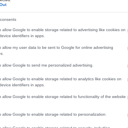
Out
consents
Môj dom Špeciál 02/2026
o allow Google to enable storage related to advertising like cookies on
evice identifiers in apps.
o allow my user data to be sent to Google for online advertising
s.
vensku získavajú čoraz väčšiu popularitu
to allow Google to send me personalized advertising.
ojim vynikajúcim vlastnostam najlepšie
o allow Google to enable storage related to analytics like cookies on
enám. Bangkirai (jeho životnosť je dvadsať
evice identifiers in apps.
zov dreviny Shorea laevis, ktorá pochádza
o allow Google to enable storage related to functionality of the website
robky z tejto dreviny nepotrebujú počas
hemickú ochranu a sú neuveriteľne odolné
o allow Google to enable storage related to personalization.
om. Drevo bangkirai sa vyznačuje
a hustotou, má objemovú hmotnosť 1 100
o allow Google to enable storage related to security, including