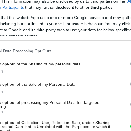
štyri až šesť rokov), ale najčastejšie sa
. This information may also be disclosed by us to third parties on the
IA
Participants
that may further disclose it to other third parties.
 má štyri roky), ktorý je z hľadiska ceny
 that this website/app uses one or more Google services and may gath
eviny treba pred použitím v exteriéri
including but not limited to your visit or usage behaviour. You may click 
o hĺbkovou tlakovou impregnáciou.
 to Google and its third-party tags to use your data for below specifi
ogle consent section.
l Data Processing Opt Outs
o opt-out of the Sharing of my personal data.
In
o opt-out of the Sale of my Personal Data.
In
to opt-out of processing my Personal Data for Targeted
ing.
In
o opt-out of Collection, Use, Retention, Sale, and/or Sharing
ersonal Data that Is Unrelated with the Purposes for which it
lected.