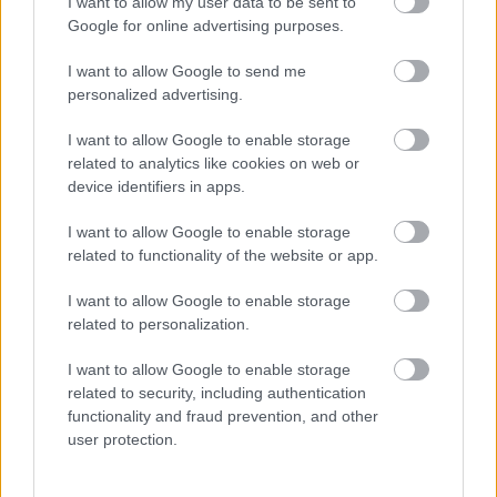
I want to allow my user data to be sent to
Google for online advertising purposes.
I want to allow Google to send me
personalized advertising.
I want to allow Google to enable storage
related to analytics like cookies on web or
device identifiers in apps.
I want to allow Google to enable storage
Ako vyčistiť biele steny od odtlačkov prstov a
related to functionality of the website or app.
šmúh
I want to allow Google to enable storage
related to personalization.
I want to allow Google to enable storage
related to security, including authentication
functionality and fraud prevention, and other
user protection.
Najčítanejšie
Za týždeň
Za mesiac