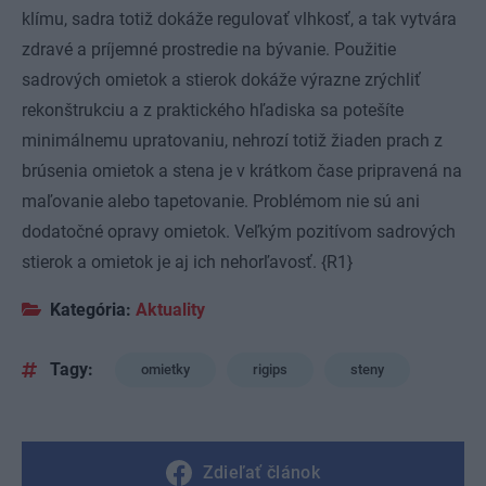
klímu, sadra totiž dokáže regulovať vlhkosť, a tak vytvára
zdravé a príjemné prostredie na bývanie. Použitie
sadrových omietok a stierok dokáže výrazne zrýchliť
rekonštrukciu a z praktického hľadiska sa potešíte
minimálnemu upratovaniu, nehrozí totiž žiaden prach z
brúsenia omietok a stena je v krátkom čase pripravená na
maľovanie alebo tapetovanie. Problémom nie sú ani
dodatočné opravy omietok. Veľkým pozitívom sadrových
stierok a omietok je aj ich nehorľavosť. {R1}
Kategória:
Aktuality
Tagy:
omietky
rigips
steny
Zdieľať článok