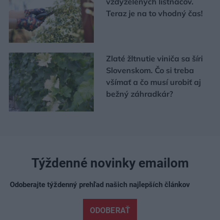
vždyzelených listnáčov.
Teraz je na to vhodný čas!
Zlaté žltnutie viniča sa šíri
Slovenskom. Čo si treba
všímať a čo musí urobiť aj
bežný záhradkár?
Týždenné novinky emailom
Odoberajte týždenný prehľad našich najlepších článkov
ODOBERAŤ