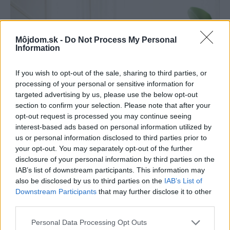
Môjdom.sk -
Do Not Process My Personal
Information
If you wish to opt-out of the sale, sharing to third parties, or
processing of your personal or sensitive information for
targeted advertising by us, please use the below opt-out
section to confirm your selection. Please note that after your
opt-out request is processed you may continue seeing
interest-based ads based on personal information utilized by
us or personal information disclosed to third parties prior to
Pridajte túto surovinu do prania, obliečky
your opt-out. You may separately opt-out of the further
disclosure of your personal information by third parties on the
budú hladšie a pevnejšie. Starý trik z
IAB’s list of downstream participants. This information may
hotelov poznali už naše babičky
also be disclosed by us to third parties on the
IAB’s List of
Downstream Participants
that may further disclose it to other
third parties.
Please note that this website/app uses one or more Google
Personal Data Processing Opt Outs