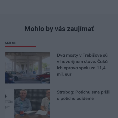
Mohlo by vás zaujímať
ASB.sk
Dva mosty v Trebišove sú
v havarijnom stave. Čaká
ich oprava spolu za 11,4
mil. eur
Strabag: Potichu sme prišli
a potichu odídeme