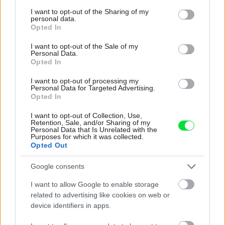
services and may gather and store information including but
not limited to your visit or usage behaviour. You may click to
I want to opt-out of the Sharing of my
personal data.
grant or deny consent to Google and its third-party tags to
Opted In
use your data for below specified purposes in below Google
consent section.
I want to opt-out of the Sale of my
Personal Data.
Opted In
I want to opt-out of processing my
Personal Data for Targeted Advertising.
Opted In
I want to opt-out of Collection, Use,
Retention, Sale, and/or Sharing of my
Personal Data that Is Unrelated with the
Purposes for which it was collected.
Opted Out
Google consents
Úprava stien v starom dome
I want to allow Google to enable storage
related to advertising like cookies on web or
device identifiers in apps.