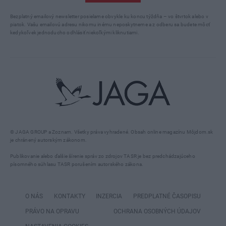
Bezplatný emailový newsletter posielame obvykle ku koncu týždňa – vo štvrtok alebo v
piatok. Vašu emailovú adresu nikomu inému neposkytneme a z odberu sa budete môcť
kedykoľvek jednoducho odhlásiť niekoľkými kliknutiami.
© JAGA GROUP a Zoznam. Všetky práva vyhradené. Obsah online magazínu Môjdom.sk
je chránený autorským zákonom.
Publikovanie alebo ďalšie šírenie správ zo zdrojov TASR je bez predchádzajúceho
písomného súhlasu TASR porušením autorského zákona.
O NÁS
KONTAKTY
INZERCIA
PREDPLATNÉ ČASOPISU
PRÁVO NA OPRAVU
OCHRANA OSOBNÝCH ÚDAJOV