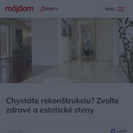
MENU
MÔJDOM
AKTUALITY
Chystáte rekonštrukciu? Zvoľte
zdravé a estetické steny
18. 04. 2017
Zdieľať