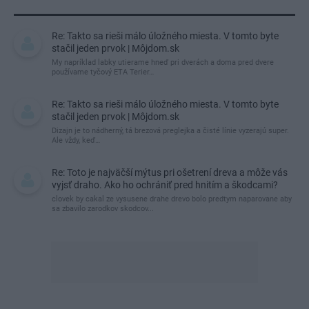
Re: Takto sa rieši málo úložného miesta. V tomto byte
stačil jeden prvok | Môjdom.sk
My napríklad labky utierame hneď pri dverách a doma pred dvere
používame tyčový ETA Terier…
Re: Takto sa rieši málo úložného miesta. V tomto byte
stačil jeden prvok | Môjdom.sk
Dizajn je to nádherný, tá brezová preglejka a čisté línie vyzerajú super.
Ale vždy, keď…
Re: Toto je najväčší mýtus pri ošetrení dreva a môže vás
vyjsť draho. Ako ho ochrániť pred hnitím a škodcami?
clovek by cakal ze vysusene drahe drevo bolo predtym naparovane aby
sa zbavilo zarodkov skodcov...