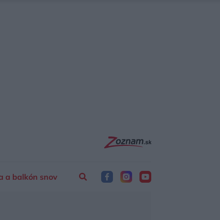
a a balkón snov