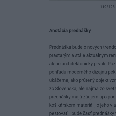
1196123
Anotácia prednášky
Prednáška bude o nových trendoc
prastarým a stále aktuálnym re
alebo architektonický prvok. Pozr
pohľadu moderného dizajnu pekný
ukážeme, ako prútený objekt vzni
zo Slovenska, ale najmä zo sveta
prednášky majú záujem aj o podr
košikárskom materiáli, o jeho vl
pestovať… bude časť prednášky 