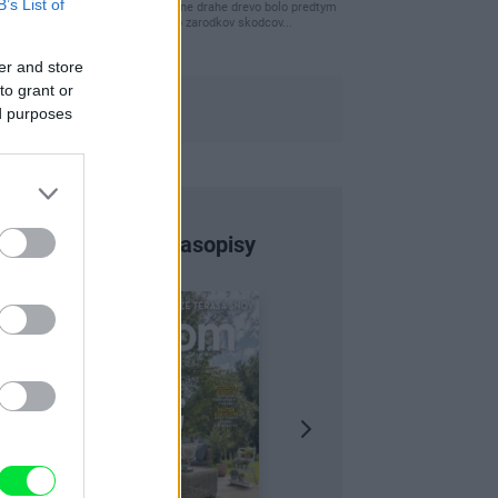
B’s List of
clovek by cakal ze vysusene drahe drevo bolo predtym
naparovane aby sa zbavilo zarodkov skodcov...
er and store
to grant or
ed purposes
Najnovšie časopisy