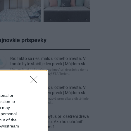
jnovšie príspevky
Re: Takto sa rieši málo úložného miesta. V
tomto byte stačil jeden prvok | Môjdom.sk
My napríklad labky utierame hneď pri dverách a doma
pred dvere používame tyčový ETA Terier…
Re: Takto sa rieši málo úložného miesta. V
tomto byte stačil jeden prvok | Môjdom.sk
sonal or
Dizajn je to nádherný, tá brezová preglejka a čisté línie
ection to
vyzerajú super. Ale vždy, keď…
ou may
 personal
Re: Toto je najväčší mýtus pri ošetrení dreva
out of the
a môže vás vyjsť draho. Ako ho ochrániť
 downstream
pred hnitím a škodcami?