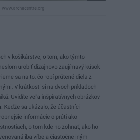
www.archacentre.org
h v košikárstve, o tom, ako týmto
meslom urobiť dizajnovo zaujímavý kúsok
ieme sa na to, čo robí prútené diela z
mi. V krátkosti si na dvoch príkladoch
ká. Uvidíte veľa inšpiratívnych obrázkov
. Keďže sa ukázalo, že účastníci
obnejšie informácie o prútí ako
astnostiach, o tom kde ho zohnať, ako ho
venovaná iba vŕbe a čiastočne iným