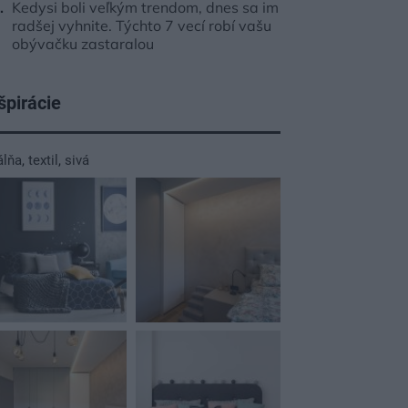
Kedysi boli veľkým trendom, dnes sa im
radšej vyhnite. Týchto 7 vecí robí vašu
obývačku zastaralou
špirácie
álňa
,
textil
,
sivá