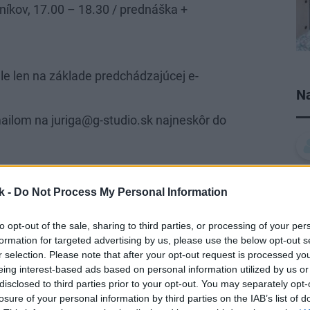
tníkov, 17.00 – 18.30 / prednáška +
le len na základe predchádzajúcej e-
Na
mailom na
juriga@g-studio.sk
najneskôr do
k -
Do Not Process My Personal Information
to opt-out of the sale, sharing to third parties, or processing of your per
formation for targeted advertising by us, please use the below opt-out s
r selection. Please note that after your opt-out request is processed y
eing interest-based ads based on personal information utilized by us or
disclosed to third parties prior to your opt-out. You may separately opt-
losure of your personal information by third parties on the IAB’s list of