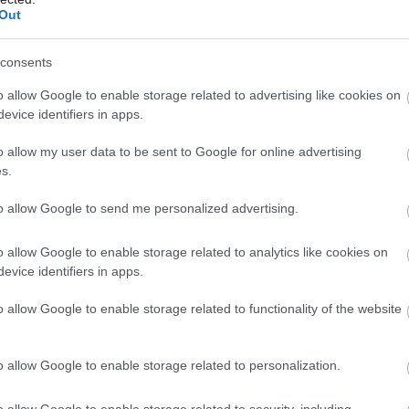
Out
www.archacentre.org
consents
Môj dom Špeciál 02/2026
Môj dom 07-08/2026
o allow Google to enable storage related to advertising like cookies on
evice identifiers in apps.
dnášky získa zdarma knihu KOŠIKÁRSTVO –
o allow my user data to be sent to Google for online advertising
ktorých sa neusmeje šťastie si túto knihu,
s.
 po prednáške kúpiť za 35 €.
to allow Google to send me personalized advertising.
a marcových víkendov sa v Bratislave
toré bude viesť osobne prednášajúci. Na
o allow Google to enable storage related to analytics like cookies on
evice identifiers in apps.
skať zľavu z kurzovného.
o allow Google to enable storage related to functionality of the website
o allow Google to enable storage related to personalization.
o allow Google to enable storage related to security, including