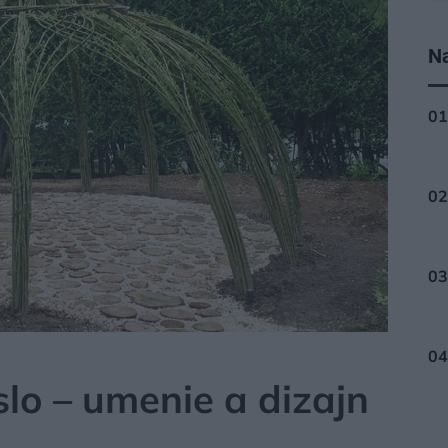
Na
lo – umenie a dizajn