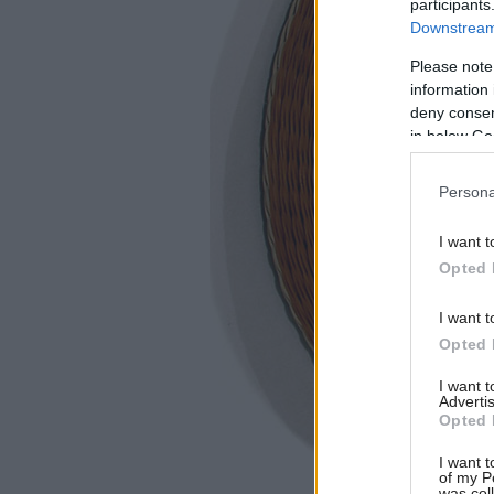
participants
Downstream 
Please note
information 
deny consent
in below Go
Persona
I want t
Opted 
I want t
Opted 
I want 
Advertis
Opted 
I want t
of my P
was col