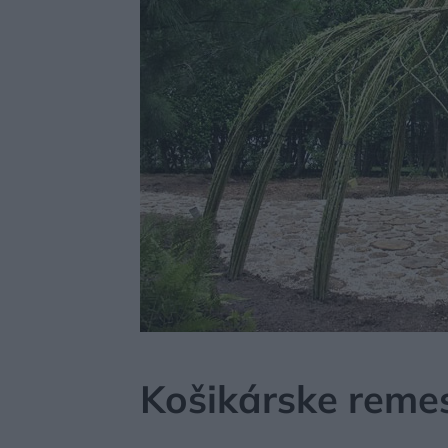
MÔJDOM
AKTUALITY
Košikárske remes