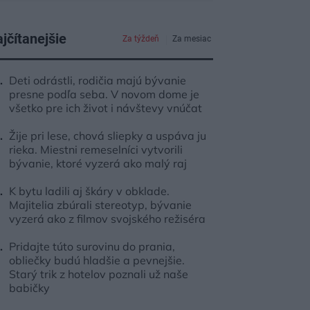
jčítanejšie
Za týždeň
Za mesiac
Deti odrástli, rodičia majú bývanie
presne podľa seba. V novom dome je
všetko pre ich život i návštevy vnúčat
Žije pri lese, chová sliepky a uspáva ju
rieka. Miestni remeselníci vytvorili
bývanie, ktoré vyzerá ako malý raj
K bytu ladili aj škáry v obklade.
Majitelia zbúrali stereotyp, bývanie
vyzerá ako z filmov svojského režiséra
Pridajte túto surovinu do prania,
obliečky budú hladšie a pevnejšie.
Starý trik z hotelov poznali už naše
babičky