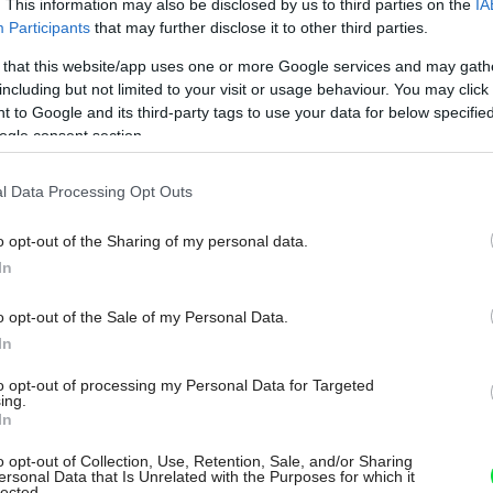
. This information may also be disclosed by us to third parties on the
IA
Participants
that may further disclose it to other third parties.
 that this website/app uses one or more Google services and may gath
including but not limited to your visit or usage behaviour. You may click 
 to Google and its third-party tags to use your data for below specifi
ogle consent section.
l Data Processing Opt Outs
o opt-out of the Sharing of my personal data.
In
o opt-out of the Sale of my Personal Data.
In
to opt-out of processing my Personal Data for Targeted
ing.
In
o opt-out of Collection, Use, Retention, Sale, and/or Sharing
ersonal Data that Is Unrelated with the Purposes for which it
lected.