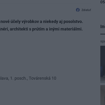
Zdieľať
, nové účely výrobkov a niekedy aj posolstvo.
In
jnéri, architekti s prútím a inými materiálmi.
sp
lava, 1. posch., Továrenská 10