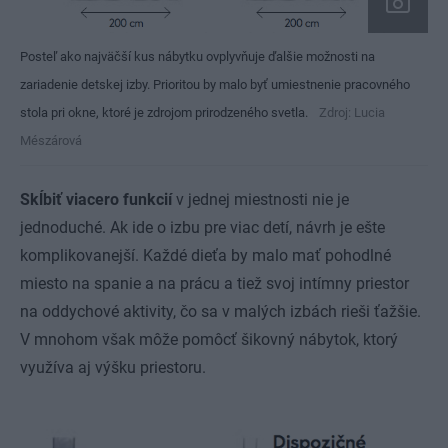
Posteľ ako najväčší kus nábytku ovplyvňuje ďalšie možnosti na
zariadenie detskej izby. Prioritou by malo byť umiestnenie pracovného
stola pri okne, ktoré je zdrojom prirodzeného svetla.
Zdroj: Lucia
Mészárová
Skĺbiť viacero funkcií
v jednej miestnosti nie je
jednoduché. Ak ide o izbu pre viac detí, návrh je ešte
komplikovanejší. Každé dieťa by malo mať pohodlné
miesto na spanie a na prácu a tiež svoj intímny priestor
na oddychové aktivity, čo sa v malých izbách rieši ťažšie.
V mnohom však môže pomôcť šikovný nábytok, ktorý
využíva aj výšku priestoru.