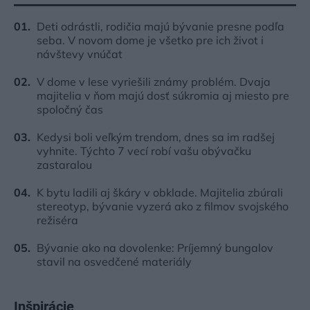
Deti odrástli, rodičia majú bývanie presne podľa
seba. V novom dome je všetko pre ich život i
návštevy vnúčat
V dome v lese vyriešili známy problém. Dvaja
majitelia v ňom majú dosť súkromia aj miesto pre
spoločný čas
Kedysi boli veľkým trendom, dnes sa im radšej
vyhnite. Týchto 7 vecí robí vašu obývačku
zastaralou
K bytu ladili aj škáry v obklade. Majitelia zbúrali
stereotyp, bývanie vyzerá ako z filmov svojského
režiséra
Bývanie ako na dovolenke: Príjemný bungalov
stavil na osvedčené materiály
Inšpirácie