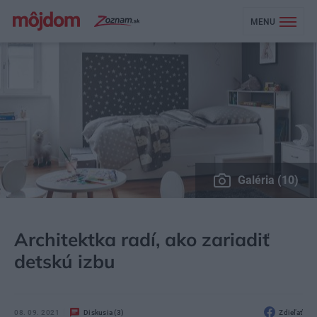
MENU
Galéria (10)
MÔJDOM
BÝVANIE
DETSKÁ IZBA
Architektka radí, ako zariadiť
detskú izbu
08. 09. 2021
Diskusia (3)
Zdieľať