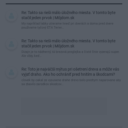
Re: Takto sa rieši málo úložného miesta. V tomto byte
stačil jeden prvok | Môjdom.sk
My napríklad labky utierame hneď pri dverách a doma pred dvere
používame tyčový ETA Terier…
Re: Takto sa rieši málo úložného miesta. V tomto byte
stačil jeden prvok | Môjdom.sk
Dizajn je to nádherný, tá brezová preglejka a čisté línie vyzerajú super.
Ale vždy, keď…
Re: Toto je najväčší mýtus pri ošetrení dreva a môže vás
vyjsť draho. Ako ho ochrániť pred hnitím a škodcami?
clovek by cakal ze vysusene drahe drevo bolo predtym naparovane aby
sa zbavilo zarodkov skodcov...