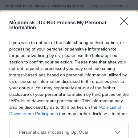
možnosti na dekorovanie priestoru na spanie.
Zdroj: Lucia Mészárová
Môjdom.sk -
Do Not Process My Personal
Information
If you wish to opt-out of the sale, sharing to third parties, or
processing of your personal or sensitive information for
targeted advertising by us, please use the below opt-out
section to confirm your selection. Please note that after your
opt-out request is processed you may continue seeing
interest-based ads based on personal information utilized by
us or personal information disclosed to third parties prior to
your opt-out. You may separately opt-out of the further
disclosure of your personal information by third parties on the
Pre školáka je dôležité pracovné miesto s pohodlnou stoličkou a
IAB’s list of downstream participants. This information may
also be disclosed by us to third parties on the
IAB’s List of
dostatočný úložný priestor na šatstvo aj školské potreby.
Zdroj: Lucia
Downstream Participants
that may further disclose it to other
Mészárová
third parties.
Please note that this website/app uses one or more Google
Personal Data Processing Opt Outs
services and may gather and store information including but