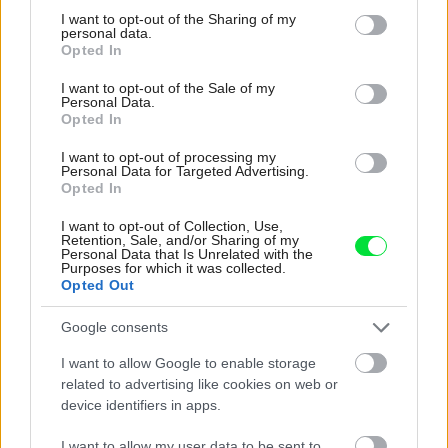
not limited to your visit or usage behaviour. You may click to
I want to opt-out of the Sharing of my
personal data.
grant or deny consent to Google and its third-party tags to
Opted In
use your data for below specified purposes in below Google
consent section.
I want to opt-out of the Sale of my
Personal Data.
Opted In
I want to opt-out of processing my
Personal Data for Targeted Advertising.
Opted In
I want to opt-out of Collection, Use,
Retention, Sale, and/or Sharing of my
Personal Data that Is Unrelated with the
Purposes for which it was collected.
V izbe pre dve deti môže byť pri nedostatku miesta riešením poschodová
Opted Out
posteľ. Dôležité je však myslieť na bezpečnosť, teda vhodné zábrany,
Google consents
aby dieťa z postele nespadlo. Poschodovú posteľ nikdy neumiestňujte k
oknu!
Zdroj: Lucia Mészárová
I want to allow Google to enable storage
related to advertising like cookies on web or
device identifiers in apps.
I
ng. arch. Lucia Mészárová
I want to allow my user data to be sent to