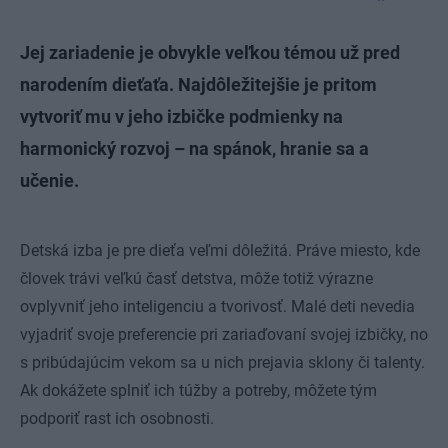
Jej zariadenie je obvykle veľkou témou už pred
narodením dieťaťa. Najdôležitejšie je pritom
vytvoriť mu v jeho izbičke podmienky na
harmonický rozvoj – na spánok, hranie sa a
učenie.
Detská izba je pre dieťa veľmi dôležitá. Práve miesto, kde
človek trávi veľkú časť detstva, môže totiž výrazne
ovplyvniť jeho inteligenciu a tvorivosť. Malé deti nevedia
vyjadriť svoje preferencie pri zariaďovaní svojej izbičky, no
s pribúdajúcim vekom sa u nich prejavia sklony či talenty.
Ak dokážete splniť ich túžby a potreby, môžete tým
podporiť rast ich osobnosti.