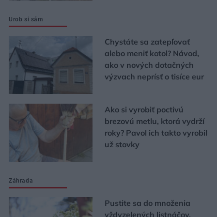
Urob si sám
Chystáte sa zatepľovať
alebo meniť kotol? Návod,
ako v nových dotačných
výzvach neprísť o tisíce eur
Ako si vyrobiť poctivú
brezovú metlu, ktorá vydrží
roky? Pavol ich takto vyrobil
už stovky
Záhrada
Pustite sa do množenia
vždyzelených listnáčov.