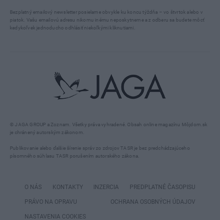
Bezplatný emailový newsletter posielame obvykle ku koncu týždňa – vo štvrtok alebo v
piatok. Vašu emailovú adresu nikomu inému neposkytneme a z odberu sa budete môcť
kedykoľvek jednoducho odhlásiť niekoľkými kliknutiami.
© JAGA GROUP a Zoznam. Všetky práva vyhradené. Obsah online magazínu Môjdom.sk
je chránený autorským zákonom.
Publikovanie alebo ďalšie šírenie správ zo zdrojov TASR je bez predchádzajúceho
písomného súhlasu TASR porušením autorského zákona.
O NÁS
KONTAKTY
INZERCIA
PREDPLATNÉ ČASOPISU
PRÁVO NA OPRAVU
OCHRANA OSOBNÝCH ÚDAJOV
NASTAVENIA COOKIES