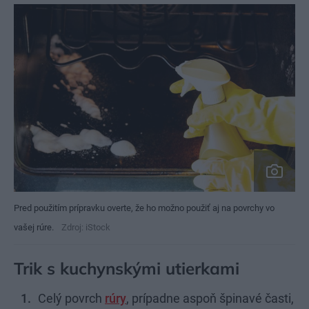
Pred použitím prípravku overte, že ho možno použiť aj na povrchy vo
vašej rúre.
Zdroj: iStock
Trik s kuchynskými utierkami
Celý povrch
rúry
, prípadne aspoň špinavé časti,