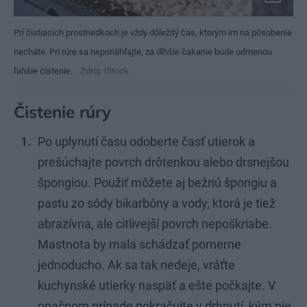
Pri čistiacich prostriedkoch je vždy dôležitý čas, ktorým im na pôsobenie
necháte. Pri rúre sa neponáhľajte, za dlhšie čakanie bude odmenou
ľahšie čistenie.
Zdroj: iStock
Čistenie rúry
Po uplynutí času odoberte časť utierok a
prešúchajte povrch drôtenkou alebo drsnejšou
špongiou. Použiť môžete aj bežnú špongiu a
pastu zo sódy bikarbóny a vody, ktorá je tiež
abrazívna, ale citlivejší povrch nepoškriabe.
Mastnota by mala schádzať pomerne
jednoducho. Ak sa tak nedeje, vráťte
kuchynské utierky naspäť a ešte počkajte. V
opačnom prípade pokračujte v drhnutí, kým nie