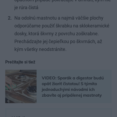
je rúra čistá
Na odolnú mastnotu a najmä väčšie plochy
odporúčame použiť škrabku na sklokeramické
dosky, ktorá škvrny z povrchu zoškrabne.
Prechádzajte jej čepieľkou po škvrnách, až
kým všetky neodstránite.
Prečítajte si tiež
VIDEO: Sporák a digestor budú
opäť žiariť čistotou! S týmito
jednoduchými návodmi ich
zbavíte aj pripálenej mastnoty