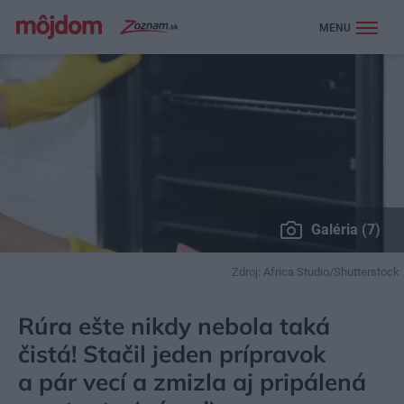
MENU
Galéria (7)
Zdroj: Africa Studio/Shutterstock
MÔJDOM
BÝVANIE
DOMÁCE SPOTREBIČE
Rúra ešte nikdy nebola taká
čistá! Stačil jeden prípravok
a pár vecí a zmizla aj pripálená