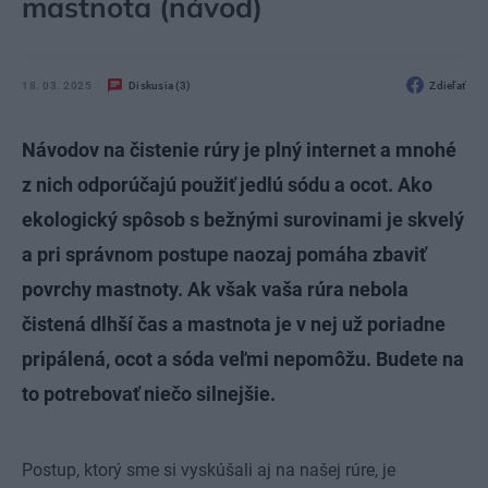
mastnota (návod)
18. 03. 2025
Diskusia (3)
Zdieľať
Návodov na čistenie rúry je plný internet a mnohé
z nich odporúčajú použiť jedlú sódu a ocot. Ako
ekologický spôsob s bežnými surovinami je skvelý
a pri správnom postupe naozaj pomáha zbaviť
povrchy mastnoty. Ak však vaša rúra nebola
čistená dlhší čas a mastnota je v nej už poriadne
pripálená, ocot a sóda veľmi nepomôžu. Budete na
to potrebovať niečo silnejšie.
Postup, ktorý sme si vyskúšali aj na našej rúre, je