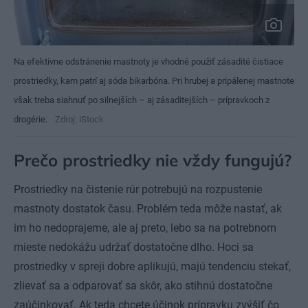
Na efektívne odstránenie mastnoty je vhodné použiť zásadité čistiace
prostriedky, kam patrí aj sóda bikarbóna. Pri hrubej a pripálenej mastnote
však treba siahnuť po silnejších – aj zásaditejších – prípravkoch z
drogérie.
Zdroj: iStock
Prečo prostriedky nie vždy fungujú?
Prostriedky na čistenie rúr potrebujú na rozpustenie
mastnoty dostatok času. Problém teda môže nastať, ak
im ho nedoprajeme, ale aj preto, lebo sa na potrebnom
mieste nedokážu udržať dostatočne dlho. Hoci sa
prostriedky v spreji dobre aplikujú, majú tendenciu stekať,
zlievať sa a odparovať sa skôr, ako stihnú dostatočne
zaúčinkovať. Ak teda chcete účinok prípravku zvýšiť čo