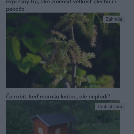
expresný tip, ako zmenšiť veľkosť plechu či
pekáča
Záhrada
Čo robiť, keď moruša kvitne, ale neplodí?
Urob si sám