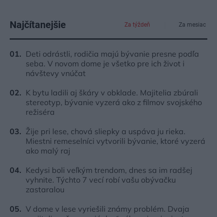
Najčítanejšie
Za týždeň
Za mesiac
Deti odrástli, rodičia majú bývanie presne podľa
seba. V novom dome je všetko pre ich život i
návštevy vnúčat
K bytu ladili aj škáry v obklade. Majitelia zbúrali
stereotyp, bývanie vyzerá ako z filmov svojského
režiséra
Žije pri lese, chová sliepky a uspáva ju rieka.
Miestni remeselníci vytvorili bývanie, ktoré vyzerá
ako malý raj
Kedysi boli veľkým trendom, dnes sa im radšej
vyhnite. Týchto 7 vecí robí vašu obývačku
zastaralou
V dome v lese vyriešili známy problém. Dvaja