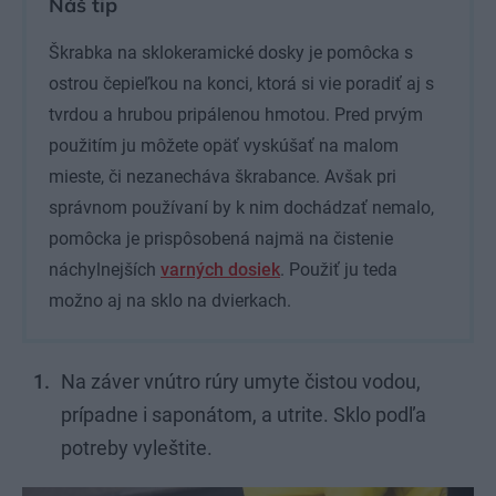
Náš tip
Škrabka na sklokeramické dosky je pomôcka s
ostrou čepieľkou na konci, ktorá si vie poradiť aj s
tvrdou a hrubou pripálenou hmotou. Pred prvým
použitím ju môžete opäť vyskúšať na malom
mieste, či nezanecháva škrabance. Avšak pri
správnom používaní by k nim dochádzať nemalo,
pomôcka je prispôsobená najmä na čistenie
náchylnejších
varných dosiek
. Použiť ju teda
možno aj na sklo na dvierkach.
Na záver vnútro rúry umyte čistou vodou,
prípadne i saponátom, a utrite. Sklo podľa
potreby vyleštite.