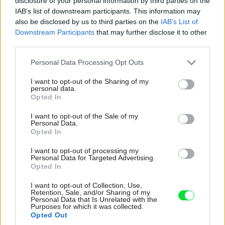
zvyšku rúry. Jemne navlhčené kuchynské
disclosure of your personal information by third parties on the
IAB’s list of downstream participants. This information may
utierky poukladajte na celý jej povrch a hojne
also be disclosed by us to third parties on the
IAB’s List of
postriekajte prípravkom. Zopakujte to isté aj na
Downstream Participants
that may further disclose it to other
third parties.
druhej strane. Ak sa utierky šmýkajú, obaľte
mriežku aj do potravinovej fólie.
Please note that this website/app uses one or more Google
Personal Data Processing Opt Outs
services and may gather and store information including but
Pri kovových držiakoch mriežky odporúčame
not limited to your visit or usage behaviour. You may click to
I want to opt-out of the Sharing of my
personal data.
grant or deny consent to Google and its third-party tags to
kuchynské utierky natrhať na pásiky, jemne ich
Opted In
use your data for below specified purposes in below Google
navlhčiť vodou a tak nimi obaliť jednotlivé
consent section.
I want to opt-out of the Sale of my
Personal Data.
kovové časti. Utierky opäť postriekajte, aby sa
Opted In
prípravok dostal do všetkých strán. Počkajte
I want to opt-out of processing my
aspoň 30 minút až 1 hodinu a diely vyčistite
Personal Data for Targeted Advertising.
Opted In
drôtenkou alebo špongiou a sódovou pastou.
Na záver dobre opláchnite a vráťte do rúry.
I want to opt-out of Collection, Use,
Retention, Sale, and/or Sharing of my
Personal Data that Is Unrelated with the
Purposes for which it was collected.
Opted Out