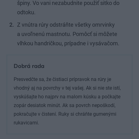
špiny. Vo vani nezabudnite použiť sitko do
odtoku.
Z vnútra rúry odstráňte všetky omrvinky
a uvoľnenú mastnotu. Pomôcť si môžete
vlhkou handričkou, prípadne i vysávačom.
Dobrá rada
Presvedčte sa, že čistiaci prípravok na rúry je
vhodný aj na povrchy v tej vašej. Ak si nie ste istí,
vyskúšajte ho najprv na malom kúsku a počkajte
zopár desiatok minút. Ak sa povrch nepoškodí,
pokračujte v čistení. Ruky si chráňte gumenými
rukavicami.