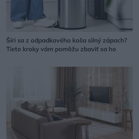
Šíri sa z odpadkového koša silný zápach?
Tieto kroky vám pomôžu zbaviť sa ho