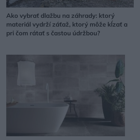
Ako vybrať dlažbu na záhrady: ktorý
materiál vydrží záťaž, ktorý môže kĺzať a
pri čom rátať s častou údržbou?