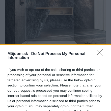
Môjdom.sk -
Do Not Process My Personal
Information
If you wish to opt-out of the sale, sharing to third parties, or
processing of your personal or sensitive information for
targeted advertising by us, please use the below opt-out
section to confirm your selection. Please note that after your
Vytesané do kameňa Ak túžite po čomsi luxusnom a exkluzívnom,
opt-out request is processed you may continue seeing
možno je pre vás tá správna voľba obklad z mramoru, bridlice, vápenca
interest-based ads based on personal information utilized by
či pieskovca, či už v leštenej alebo surovej neopracovanej forme.
us or personal information disclosed to third parties prior to
Prírodný kameň má jedinečné odtiene, žilkovanie a štruktúru, ktorá sa
your opt-out. You may separately opt-out of the further
na žiadnom inom kuse obkladu neopakuje. Dokonale vynikne napríklad