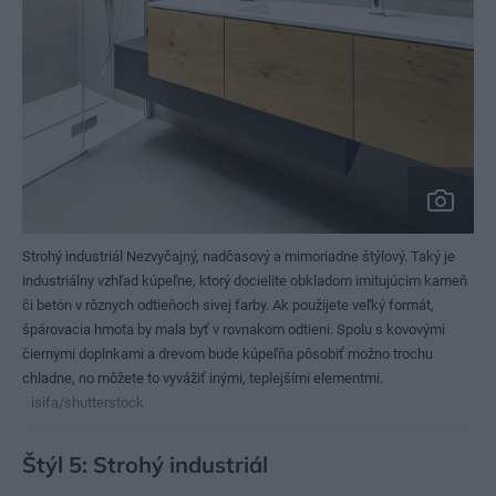
Strohý industriál Nezvyčajný, nadčasový a mimoriadne štýlový. Taký je
industriálny vzhľad kúpeľne, ktorý docielite obkladom imitujúcim kameň
či betón v rôznych odtieňoch sivej farby. Ak použijete veľký formát,
špárovacia hmota by mala byť v rovnakom odtieni. Spolu s kovovými
čiernymi doplnkami a drevom bude kúpeľňa pôsobiť možno trochu
chladne, no môžete to vyvážiť inými, teplejšími elementmi.
isifa/shutterstock
Štýl 5: Strohý industriál