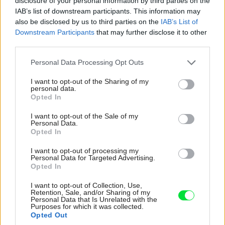
disclosure of your personal information by third parties on the
v sprchovom kúte. Foto Kaldewei.
Foto Kaldewei
IAB’s list of downstream participants. This information may
also be disclosed by us to third parties on the
IAB’s List of
Štýl 8: Vytesané do kameňa
Downstream Participants
that may further disclose it to other
third parties.
Ak túžite po čomsi luxusnom a exkluzívnom, možno je pre
Please note that this website/app uses one or more Google
Personal Data Processing Opt Outs
vás tá správna voľba obklad z mramoru, bridlice, vápenca
services and may gather and store information including but
not limited to your visit or usage behaviour. You may click to
I want to opt-out of the Sharing of my
či pieskovca, či už v leštenej alebo surovej neopracovanej
personal data.
grant or deny consent to Google and its third-party tags to
forme. Prírodný kameň má jedinečné odtiene, žilkovanie a
Opted In
use your data for below specified purposes in below Google
štruktúru, ktorá sa na žiadnom inom kuse obkladu
consent section.
I want to opt-out of the Sale of my
Personal Data.
neopakuje. Dokonale vynikne napríklad v sprchovom
Opted In
kúte. Foto Kaldewei.
I want to opt-out of processing my
Personal Data for Targeted Advertising.
Opted In
TEXT: KATARÍNA Barošová
I want to opt-out of Collection, Use,
FOTO: ARCHÍV FIRIEM, isifa/shutterstock
Retention, Sale, and/or Sharing of my
Personal Data that Is Unrelated with the
ZDROJ: časopis
Môj dom 5/2018
Purposes for which it was collected.
Opted Out