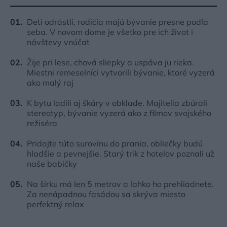
Deti odrástli, rodičia majú bývanie presne podľa
seba. V novom dome je všetko pre ich život i
návštevy vnúčat
Žije pri lese, chová sliepky a uspáva ju rieka.
Miestni remeselníci vytvorili bývanie, ktoré vyzerá
ako malý raj
K bytu ladili aj škáry v obklade. Majitelia zbúrali
stereotyp, bývanie vyzerá ako z filmov svojského
režiséra
Pridajte túto surovinu do prania, obliečky budú
hladšie a pevnejšie. Starý trik z hotelov poznali už
naše babičky
Na šírku má len 5 metrov a ľahko ho prehliadnete.
Za nenápadnou fasádou sa skrýva miesto
perfektný relax