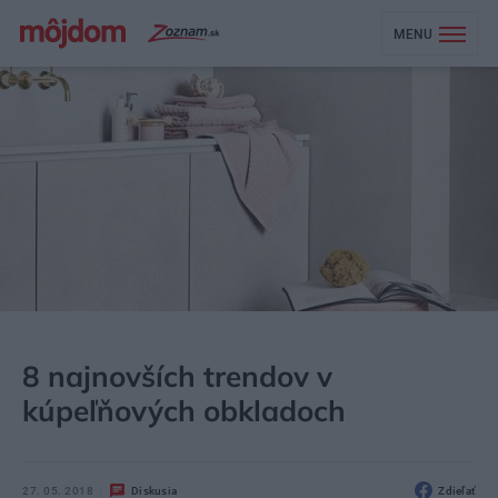
MENU
MÔJDOM
BÝVANIE
KÚPEĽŇA, WC
8 najnovších trendov v
kúpeľňových obkladoch
27. 05. 2018
Diskusia
Zdieľať