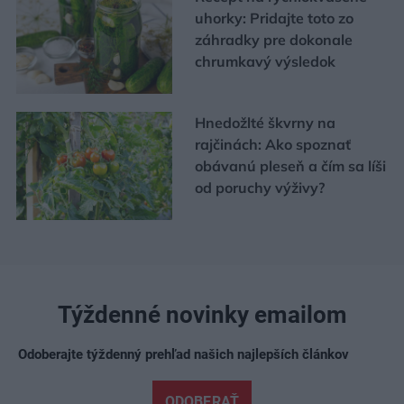
uhorky: Pridajte toto zo
záhradky pre dokonale
chrumkavý výsledok
Hnedožlté škvrny na
rajčinách: Ako spoznať
obávanú pleseň a čím sa líši
od poruchy výživy?
Týždenné novinky emailom
Odoberajte týždenný prehľad našich najlepších článkov
ODOBERAŤ