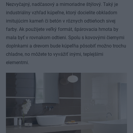
Nezvyčajný, nadčasový a mimoriadne štýlový. Taký je
industriálny vzhľad kúpeľne, ktorý docielite obkladom
imitujúcim kameň či betón v rôznych odtieňoch sivej
farby. Ak použijete veľký formát, špárovacia hmota by
mala byť v rovnakom odtieni. Spolu s kovovými čiernymi
doplnkami a drevom bude kúpeľňa pôsobiť možno trochu
chladne, no môžete to vyvážiť inými, teplejšími
elementmi.