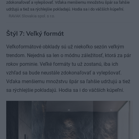
zdokonaľovať a vylepšovať. Vďaka menšiemu množstvu špár sa ľahšie
udržujú a tiež sa rýchlejšie pokladajú. Hodia sa i do väčších kúpeľní.
RAVAK Slovakia spol. s r.o.
Štýl 7: Veľký formát
Veľkoformátové obklady sú už niekoľko sezón veľkým
trendom. Nejedná sa len o módnu záležitosť, ktorá za pár
rokov pominie. Veľké formáty tu už zostanú, iba ich
vzhľad sa bude neustále zdokonaľovať a vylepšovať.
Vďaka menšiemu množstvu špár sa ľahšie udržujú a tiež
sa rýchlejšie pokladajú. Hodia sa i do väčších kúpeľní.