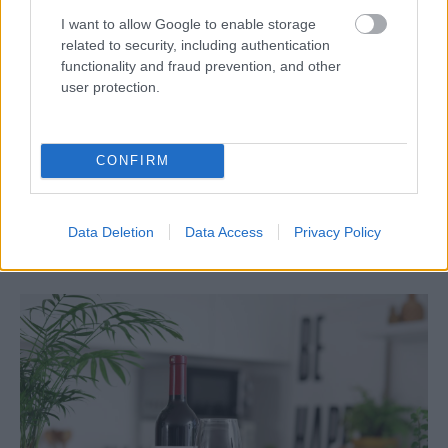
I want to allow Google to enable storage
related to security, including authentication
functionality and fraud prevention, and other
user protection.
CONFIRM
Celý život na 21 metroch. Táto maringotka
ponúka únik do ticha prírody a život, v
Data Deletion
Data Access
Privacy Policy
ktorom toho netreba veľa