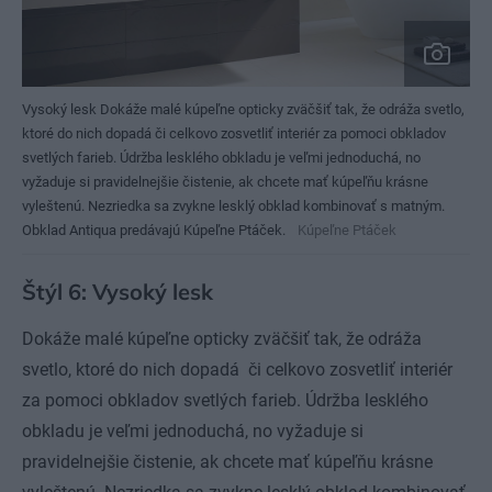
Vysoký lesk Dokáže malé kúpeľne opticky zväčšiť tak, že odráža svetlo,
ktoré do nich dopadá či celkovo zosvetliť interiér za pomoci obkladov
svetlých farieb. Údržba lesklého obkladu je veľmi jednoduchá, no
vyžaduje si pravidelnejšie čistenie, ak chcete mať kúpeľňu krásne
vyleštenú. Nezriedka sa zvykne lesklý obklad kombinovať s matným.
Obklad Antiqua predávajú Kúpeľne Ptáček.
Kúpeľne Ptáček
Štýl 6: Vysoký lesk
Dokáže malé kúpeľne opticky zväčšiť tak, že odráža
svetlo, ktoré do nich dopadá či celkovo zosvetliť interiér
za pomoci obkladov svetlých farieb. Údržba lesklého
obkladu je veľmi jednoduchá, no vyžaduje si
pravidelnejšie čistenie, ak chcete mať kúpeľňu krásne