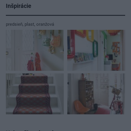
Inšpirácie
predsieň
,
plast
,
oranžová