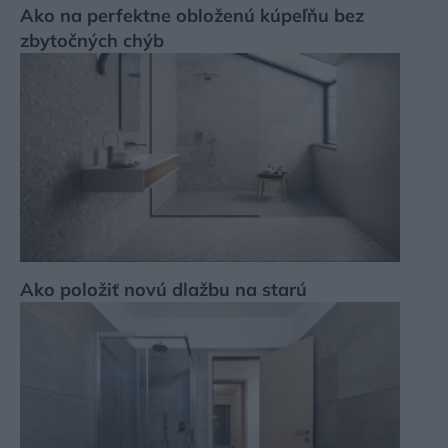
Ako na perfektne obloženú kúpeľňu bez
zbytočných chýb
Ako položiť novú dlažbu na starú