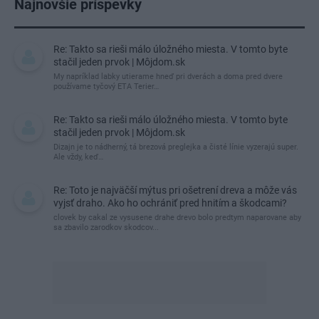
Najnovšie príspevky
Re: Takto sa rieši málo úložného miesta. V tomto byte
stačil jeden prvok | Môjdom.sk
My napríklad labky utierame hneď pri dverách a doma pred dvere
používame tyčový ETA Terier…
Re: Takto sa rieši málo úložného miesta. V tomto byte
stačil jeden prvok | Môjdom.sk
Dizajn je to nádherný, tá brezová preglejka a čisté línie vyzerajú super.
Ale vždy, keď…
Re: Toto je najväčší mýtus pri ošetrení dreva a môže vás
vyjsť draho. Ako ho ochrániť pred hnitím a škodcami?
clovek by cakal ze vysusene drahe drevo bolo predtym naparovane aby
sa zbavilo zarodkov skodcov...