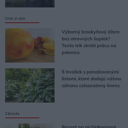
Urob si sám
Výborný broskyňový džem
bez otravných šupiek?
Tento trik skráti prácu na
polovicu
5 trvaliek s panašovanými
listami, ktoré dodajú vášmu
záhonu celosezónny šmrnc
Záhrada
Recept na rýchlokvasené