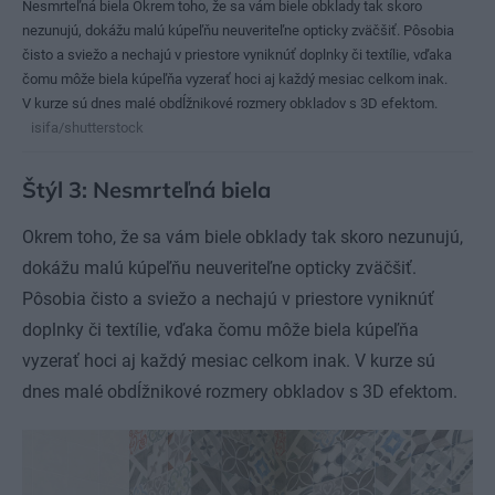
Nesmrteľná biela Okrem toho, že sa vám biele obklady tak skoro
nezunujú, dokážu malú kúpeľňu neuveriteľne opticky zväčšiť. Pôsobia
čisto a sviežo a nechajú v priestore vyniknúť doplnky či textílie, vďaka
čomu môže biela kúpeľňa vyzerať hoci aj každý mesiac celkom inak.
V kurze sú dnes malé obdĺžnikové rozmery obkladov s 3D efektom.
isifa/shutterstock
Štýl 3: Nesmrteľná biela
Okrem toho, že sa vám biele obklady tak skoro nezunujú,
dokážu malú kúpeľňu neuveriteľne opticky zväčšiť.
Pôsobia čisto a sviežo a nechajú v priestore vyniknúť
doplnky či textílie, vďaka čomu môže biela kúpeľňa
vyzerať hoci aj každý mesiac celkom inak. V kurze sú
dnes malé obdĺžnikové rozmery obkladov s 3D efektom.