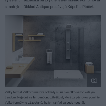
vyleštenú. Nezriedka sa zvykne lesklý obklad kombinovať
s matným. Obklad Antiqua predávajú Kúpeľne Ptáček.
Veľký formát Veľkoformátové obklady sú už niekoľko sezón veľkým
trendom. Nejedná sa len o módnu záležitosť, ktorá za pár rokov pominie.
Veľké formáty tu už zostanú, iba ich vzhľad sa bude neustále