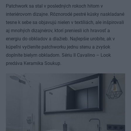
Patchwork sa stal v posledných rokoch hitom v
interiérovom dizajne. Rôznorodé pestré kúsky naskladané
tesne k sebe sa objavujú nielen v textíliách, ale inšpirovali
aj mnohých dizajnérov, ktorí preniesli ich hravosť a
energiu do obkladov a dlažieb. Najlepšie urobíte, ak v
kúpeľni vyčleníte patchworku jednu stenu a zvyšok
doplníte bielym obkladom. Sériu Il Cavalino – Look
predáva Keramika Soukup.