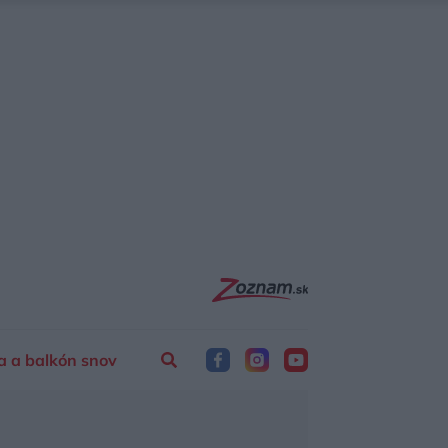
a a balkón snov