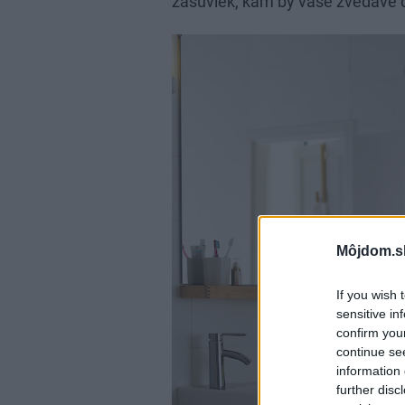
zásuviek, kam by vaše zvedavé d
Môjdom.s
If you wish 
sensitive in
confirm you
continue se
information 
further disc