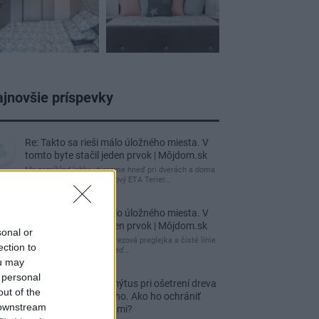
jnovšie príspevky
Re: Takto sa rieši málo úložného miesta. V
tomto byte stačil jeden prvok | Môjdom.sk
My napríklad labky utierame hneď pri dverách a doma
pred dvere používame tyčový ETA Terier…
Re: Takto sa rieši málo úložného miesta. V
tomto byte stačil jeden prvok | Môjdom.sk
sonal or
Dizajn je to nádherný, tá brezová preglejka a čisté línie
ection to
vyzerajú super. Ale vždy, keď…
ou may
 personal
Re: Toto je najväčší mýtus pri ošetrení dreva
out of the
a môže vás vyjsť draho. Ako ho ochrániť
 downstream
pred hnitím a škodcami?