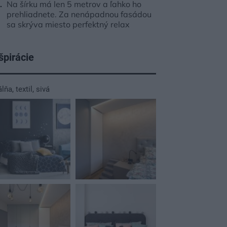
Na šírku má len 5 metrov a ľahko ho
prehliadnete. Za nenápadnou fasádou
sa skrýva miesto perfektný relax
špirácie
álňa
,
textil
,
sivá