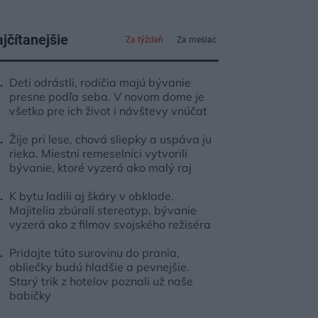
jčítanejšie
Za týždeň
Za mesiac
Deti odrástli, rodičia majú bývanie
presne podľa seba. V novom dome je
všetko pre ich život i návštevy vnúčat
Žije pri lese, chová sliepky a uspáva ju
rieka. Miestni remeselníci vytvorili
bývanie, ktoré vyzerá ako malý raj
K bytu ladili aj škáry v obklade.
Majitelia zbúrali stereotyp, bývanie
vyzerá ako z filmov svojského režiséra
Pridajte túto surovinu do prania,
obliečky budú hladšie a pevnejšie.
Starý trik z hotelov poznali už naše
babičky