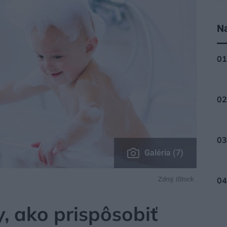
Na
Galéria (7)
Zdroj: iStock
, ako prispôsobiť