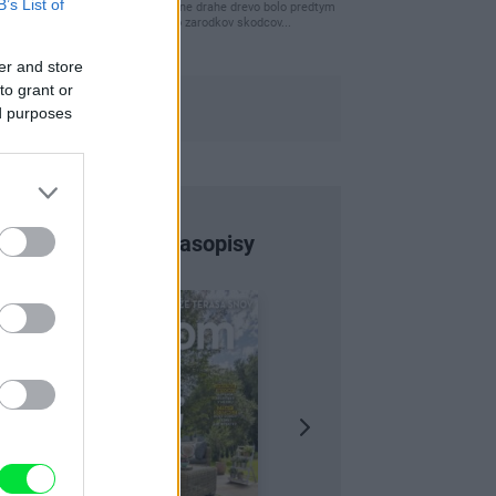
B’s List of
clovek by cakal ze vysusene drahe drevo bolo predtym
naparovane aby sa zbavilo zarodkov skodcov...
er and store
to grant or
ed purposes
Najnovšie časopisy