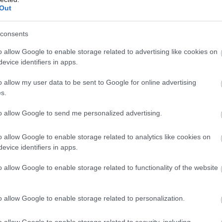
tali aspoň trocha pootvorené aj v prípade,
Out
u samy. Vždy by ste na ne mali vidieť
consents
ky by mali mať kryty alebo byť v zatvorenej
Môj dom Špeciál 02/2026
o allow Google to enable storage related to advertising like cookies on
erček alebo iná protišmyková podložka. Je
evice identifiers in apps.
dá uzavrieť, aby ste predišli potope, ak
o allow my user data to be sent to Google for online advertising
ik.
s.
to allow Google to send me personalized advertising.
o allow Google to enable storage related to analytics like cookies on
ie detskej izby: Nechať deti
evice identifiers in apps.
ddelene?
o allow Google to enable storage related to functionality of the website
o allow Google to enable storage related to personalization.
í detské oko, nebojte sa pestrofarebných
o allow Google to enable storage related to security, including