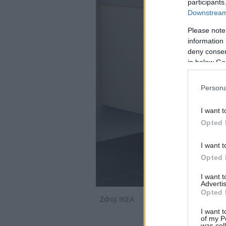
participants
Downstream 
Please note
information 
deny consent
in below Go
Persona
I want t
Opted 
I want t
Opted 
I want 
Advertis
Opted 
Zdroj: IKEA
I want t
of my P
was col