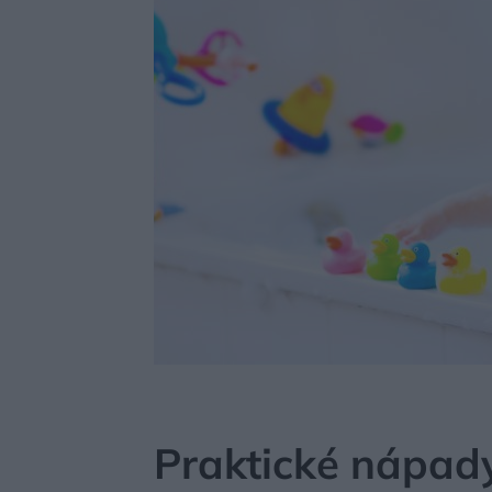
MÔJDOM
BÝVANIE
KÚPEĽŇA, WC
Praktické nápady