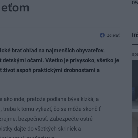
deťom
In
Zdieľať
tické brať ohľad na najmenších obyvateľov.
sp
t detskými očami. Všetko je privysoko, všetko je
ť život aspoň praktickými drobnosťami a
e ako inde, pretože podlaha býva klzká, a
, treba k tomu vyliezť, čo sa môže skončiť
zrejme, bezpečnosť. Zabezpečte ostré
stky dajte do všetkých skriniek a