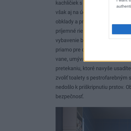
kachličiek s rôznymi vzormi, zvie
authenti
však aj na údržbu a bezpečnosť.
obklady a protišmykovou úpravo
príjemné riešenie sa ponúka pod
vybavenie bez problémov zoženi
priamo pre deti tak, aby sa im ľ
vane, umývadlá so zníženou hĺb
pretekaniu, ktoré navyše usadít
zvoliť toalety s pestrofarebný
nedošlo k priškripnutiu prstov. 
bezpečnosť.