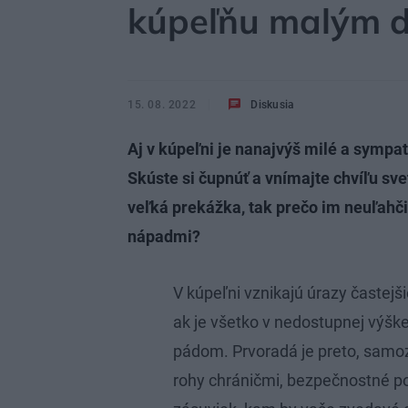
kúpeľňu malým 
15. 08. 2022
Diskusia
Aj v kúpeľni je nanajvýš milé a sympa
Skúste si čupnúť a vnímajte chvíľu sve
veľká prekážka, tak prečo im neuľahči
nápadmi?
V kúpeľni vznikajú úrazy častejši
ak je všetko v nedostupnej výške
pádom. Prvoradá je preto, samo
rohy chráničmi, bezpečnostné poi