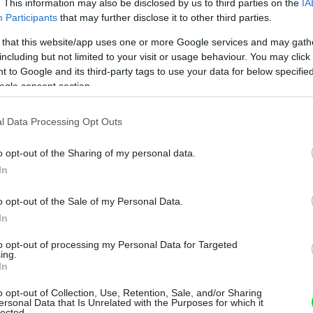
. This information may also be disclosed by us to third parties on the
IA
Participants
that may further disclose it to other third parties.
 that this website/app uses one or more Google services and may gath
including but not limited to your visit or usage behaviour. You may click 
 to Google and its third-party tags to use your data for below specifi
ogle consent section.
l Data Processing Opt Outs
o opt-out of the Sharing of my personal data.
In
o opt-out of the Sale of my Personal Data.
In
to opt-out of processing my Personal Data for Targeted
ing.
In
o opt-out of Collection, Use, Retention, Sale, and/or Sharing
ersonal Data that Is Unrelated with the Purposes for which it
lected.