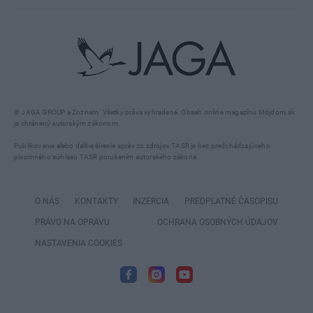
© JAGA GROUP a Zoznam. Všetky práva vyhradené. Obsah online magazínu Môjdom.sk
je chránený autorským zákonom.
Publikovanie alebo ďalšie šírenie správ zo zdrojov TASR je bez predchádzajúceho
písomného súhlasu TASR porušením autorského zákona.
O NÁS
KONTAKTY
INZERCIA
PREDPLATNÉ ČASOPISU
PRÁVO NA OPRAVU
OCHRANA OSOBNÝCH ÚDAJOV
NASTAVENIA COOKIES