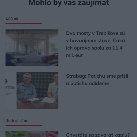
Mohlo by vás zaujímať
ASB.sk
Dva mosty v Trebišove sú
v havarijnom stave. Čaká
ich oprava spolu za 11,4
mil. eur
Strabag: Potichu sme prišli
a potichu odídeme
Urob si sám
Chystáte sa zavárať kápiu?