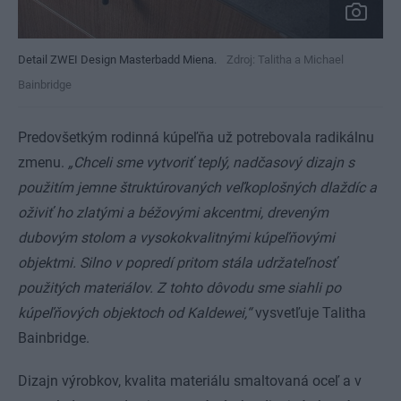
Detail ZWEI Design Masterbadd Miena.
Zdroj: Talitha a Michael
Bainbridge
Predovšetkým rodinná kúpeľňa už potrebovala radikálnu
zmenu.
„Chceli sme vytvoriť teplý, nadčasový dizajn s
použitím jemne štruktúrovaných veľkoplošných dlaždíc a
oživiť ho zlatými a béžovými akcentmi, dreveným
dubovým stolom a vysokokvalitnými kúpeľňovými
objektmi. Silno v popredí pritom stála udržateľnosť
použitých materiálov. Z tohto dôvodu sme siahli po
kúpeľňových objektoch od Kaldewei,“
vysvetľuje Talitha
Bainbridge.
Dizajn výrobkov, kvalita materiálu smaltovaná oceľ a v