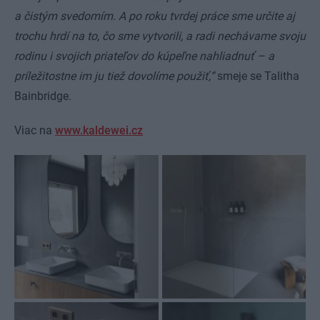
a čistým svedomím. A po roku tvrdej práce sme určite aj
trochu hrdí na to, čo sme vytvorili, a radi nechávame svoju
rodinu i svojich priateľov do kúpeľne nahliadnuť – a
príležitostne im ju tiež dovolíme použiť,“
smeje se Talitha
Bainbridge.
Viac na
www.kaldewei.cz