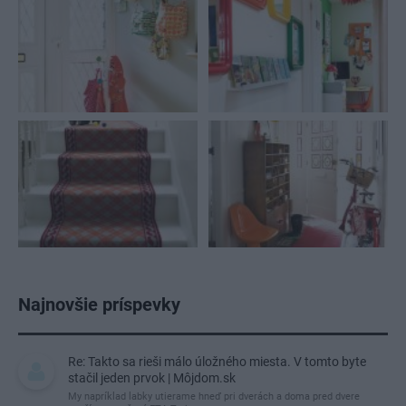
Najnovšie príspevky
Re: Takto sa rieši málo úložného miesta. V tomto byte
stačil jeden prvok | Môjdom.sk
My napríklad labky utierame hneď pri dverách a doma pred dvere