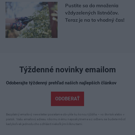
Pustite sa do množenia
vždyzelených listnáčov.
Teraz je na to vhodný čas!
Týždenné novinky emailom
Odoberajte týždenný prehľad našich najlepších článkov
ODOBERAŤ
Bezplatný emailový newsletter posielame obvykle ku koncu týždňa – vo štvrtok alebo v
piatok. Vašu emailovú adresu nikomu inému neposkytneme a z odberu sa budete môcť
kedykoľvek jednoducho odhlásiť niekoľkými kliknutiami.