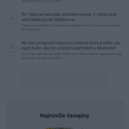
používame tyčový ETA Terier…
Re: Takto sa rieši málo úložného miesta. V tomto byte
stačil jeden prvok | Môjdom.sk
Dizajn je to nádherný, tá brezová preglejka a čisté línie vyzerajú super.
Ale vždy, keď…
Re: Toto je najväčší mýtus pri ošetrení dreva a môže vás
vyjsť draho. Ako ho ochrániť pred hnitím a škodcami?
clovek by cakal ze vysusene drahe drevo bolo predtym naparovane aby
sa zbavilo zarodkov skodcov...
Najnovšie časopisy