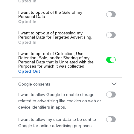
Opted In
use your data for below specified purposes in below Google
consent section.
I want to opt-out of the Sale of my
Personal Data.
Opted In
I want to opt-out of processing my
Personal Data for Targeted Advertising.
Opted In
I want to opt-out of Collection, Use,
Retention, Sale, and/or Sharing of my
Personal Data that Is Unrelated with the
Kaldewei SUPERPLAN ZERO. Majstrovské
Purposes for which it was collected.
dielo medzi sprchovými vaničkami zo
Opted Out
smaltovanej ocele
Google consents
I want to allow Google to enable storage
related to advertising like cookies on web or
device identifiers in apps.
I want to allow my user data to be sent to
Google for online advertising purposes.