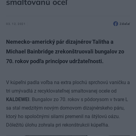
smaltovanú oceľ
03. 12. 2021
Zdieľať
Nemecko-americký pár dizajnérov Talitha a
Michael Bainbridge zrekonštruovali bungalov zo
70. rokov podľa princípov udržateľnosti.
V kúpeľni padla voľba na extra plochú sprchovú vaničku a
tri umývadlá z recyklovateľnej smaltovanej ocele od
KALDEWEI
. Bungalov zo 70. rokov s pôdorysom v tvare L
sa stal medzitým novým domovom dizajnérskeho páru,
ktorý ho spoločnými silami premenil na štýlovú oázu.
Dôležitú úlohu zohrala pri rekonštrukcii kúpeľňa.