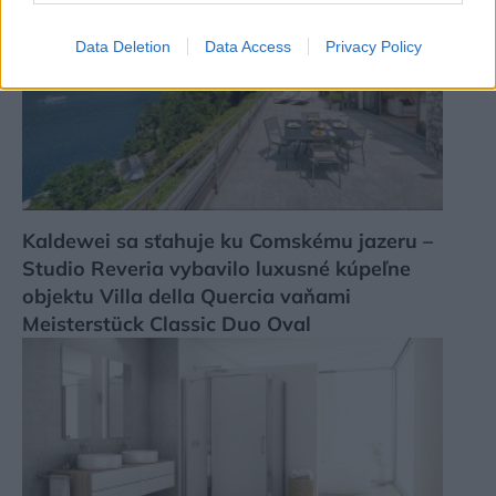
Data Deletion
Data Access
Privacy Policy
Kaldewei sa sťahuje ku Comskému jazeru –
Studio Reveria vybavilo luxusné kúpeľne
objektu Villa della Quercia vaňami
Meisterstück Classic Duo Oval