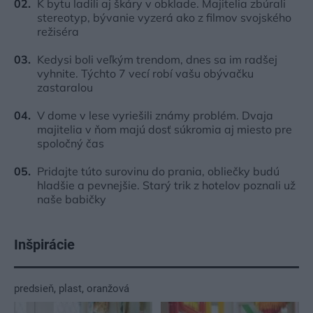
K bytu ladili aj škáry v obklade. Majitelia zbúrali
stereotyp, bývanie vyzerá ako z filmov svojského
režiséra
Kedysi boli veľkým trendom, dnes sa im radšej
vyhnite. Týchto 7 vecí robí vašu obývačku
zastaralou
V dome v lese vyriešili známy problém. Dvaja
majitelia v ňom majú dosť súkromia aj miesto pre
spoločný čas
Pridajte túto surovinu do prania, obliečky budú
hladšie a pevnejšie. Starý trik z hotelov poznali už
naše babičky
Inšpirácie
predsieň
,
plast
,
oranžová