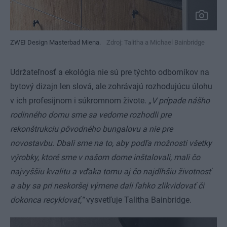
ZWEI Design Masterbad Miena.
Zdroj: Talitha a Michael Bainbridge
Udržateľnosť a ekológia nie sú pre týchto odborníkov na
bytový dizajn len slová, ale zohrávajú rozhodujúcu úlohu
v ich profesijnom i súkromnom živote.
„V prípade nášho
rodinného domu sme sa vedome rozhodli pre
rekonštrukciu pôvodného bungalovu a nie pre
novostavbu. Dbali sme na to, aby podľa možnosti všetky
výrobky, ktoré sme v našom dome inštalovali, mali čo
najvyššiu kvalitu a vďaka tomu aj čo najdlhšiu životnosť
a aby sa pri neskoršej výmene dali ľahko zlikvidovať či
dokonca recyklovať,“
vysvetľuje Talitha Bainbridge.