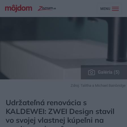
MENU
Galéria (5)
Zdroj: Talitha a Michael Bainbridge
MÔJDOM
BÝVANIE
KÚPEĽŇA, WC
Udržateľná renovácia s
KALDEWEI: ZWEI Design stavil
vo svojej vlastnej kúpeľni na