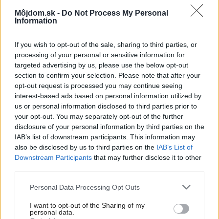
Kategória:
Kúpeľňa, WC
Môjdom.sk -
Do Not Process My Personal
Information
Tagy:
ekologický materiál
If you wish to opt-out of the sale, sharing to third parties, or
kúpeľňové trendy
recyklované materiály
processing of your personal or sensitive information for
targeted advertising by us, please use the below opt-out
sprchové vaničky
umývadlá
section to confirm your selection. Please note that after your
opt-out request is processed you may continue seeing
zariadenie kúpeľne
interest-based ads based on personal information utilized by
us or personal information disclosed to third parties prior to
your opt-out. You may separately opt-out of the further
disclosure of your personal information by third parties on the
Zdieľať článok
IAB’s list of downstream participants. This information may
also be disclosed by us to third parties on the
IAB’s List of
Downstream Participants
that may further disclose it to other
third parties.
Pozrite si viac
Please note that this website/app uses one or more Google
Personal Data Processing Opt Outs
services and may gather and store information including but
not limited to your visit or usage behaviour. You may click to
I want to opt-out of the Sharing of my
personal data.
grant or deny consent to Google and its third-party tags to