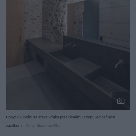
Pobyt v kúpeľni sa stáva vďaka presklenému stropu jedinečným
zážitkom.
Zdroj: Giacomo Albo