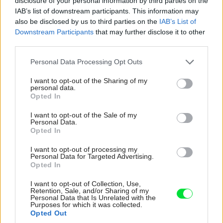
disclosure of your personal information by third parties on the
IAB’s list of downstream participants. This information may
also be disclosed by us to third parties on the
IAB’s List of
Downstream Participants
that may further disclose it to other
third parties.
Please note that this website/app uses one or more Google
Personal Data Processing Opt Outs
services and may gather and store information including but
not limited to your visit or usage behaviour. You may click to
I want to opt-out of the Sharing of my
personal data.
grant or deny consent to Google and its third-party tags to
Po otvorení oboch podlaží a odhalení pôvodného muriva sa ukázali aj
Opted In
use your data for below specified purposes in below Google
staré tehly.
Zdroj: Giacomo Albo
consent section.
I want to opt-out of the Sale of my
Personal Data.
Opted In
Viac fotografií nájdete pod článkom
v galérii.
I want to opt-out of processing my
Personal Data for Targeted Advertising.
Exteriér
Opted In
Trojpodlažná historická budova ani po premene nepôsobí
I want to opt-out of Collection, Use,
Retention, Sale, and/or Sharing of my
ako nová, práve naopak. Včleňuje sa medzi domčeky na
Personal Data that Is Unrelated with the
Purposes for which it was collected.
kopci nad dedinou ešte lepšie ako novšie stavby.
Opted Out