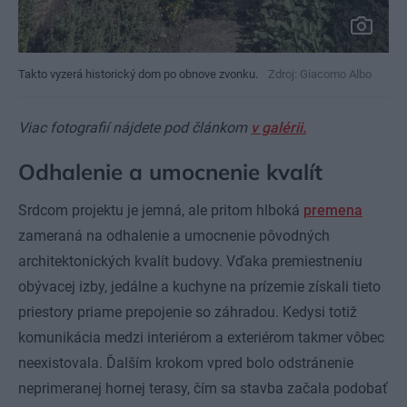
Takto vyzerá historický dom po obnove zvonku.
Zdroj: Giacomo Albo
Viac fotografií nájdete pod článkom
v galérii.
Odhalenie a umocnenie kvalít
Srdcom projektu je jemná, ale pritom hlboká
premena
zameraná na odhalenie a umocnenie pôvodných
architektonických kvalít budovy. Vďaka premiestneniu
obývacej izby, jedálne a kuchyne na prízemie získali tieto
priestory priame prepojenie so záhradou. Kedysi totiž
komunikácia medzi interiérom a exteriérom takmer vôbec
neexistovala. Ďalším krokom vpred bolo odstránenie
neprimeranej hornej terasy, čím sa stavba začala podobať