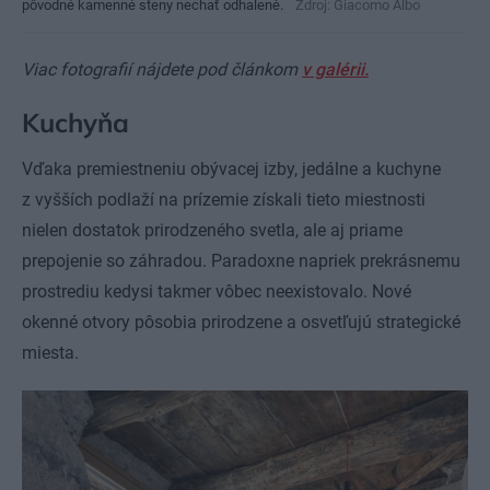
pôvodné kamenné steny nechať odhalené.
Zdroj: Giacomo Albo
Viac fotografií nájdete pod článkom
v galérii.
Kuchyňa
Vďaka premiestneniu obývacej izby, jedálne a kuchyne
z vyšších podlaží na prízemie získali tieto miestnosti
nielen dostatok prirodzeného svetla, ale aj priame
prepojenie so záhradou. Paradoxne napriek prekrásnemu
prostrediu kedysi takmer vôbec neexistovalo. Nové
okenné otvory pôsobia prirodzene a osvetľujú strategické
miesta.