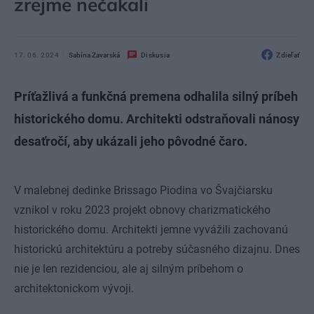
zrejme nečakali
17. 06. 2024
Sabína Zavarská
Diskusia
Zdieľať
Príťažlivá a funkčná premena odhalila silný príbeh
historického domu. Architekti odstraňovali nánosy
desaťročí, aby ukázali jeho pôvodné čaro.
V malebnej dedinke Brissago Piodina vo Švajčiarsku
vznikol v roku 2023 projekt obnovy charizmatického
historického domu. Architekti jemne vyvážili zachovanú
historickú architektúru a potreby súčasného dizajnu. Dnes
nie je len rezidenciou, ale aj silným príbehom o
architektonickom vývoji.