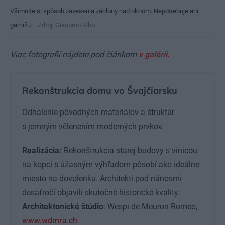
Všimnite si spôsob zavesenia záclony nad oknom. Nepotrebuje ani
garnižu.
Zdroj: Giacomo Albo
Viac fotografií nájdete pod článkom
v galérii.
Rekonštrukcia domu vo Švajčiarsku
Odhalenie pôvodných materiálov a štruktúr
s jemným včlenením moderných prvkov.
Realizácia:
Rekonštrukcia starej budovy s vinicou
na kopci s úžasným výhľadom pôsobí ako ideálne
miesto na dovolenku. Architekti pod nánosmi
desaťročí objavili skutočné historické kvality.
Architektonické štúdio
: Wespi de Meuron Romeo,
www.wdmra.ch