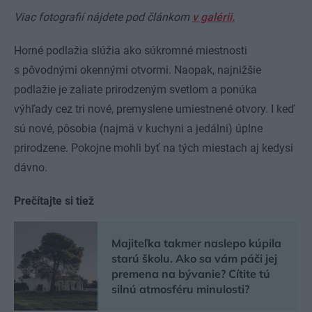
Viac fotografií nájdete pod článkom
v galérii.
Horné podlažia slúžia ako súkromné miestnosti
s pôvodnými okennými otvormi. Naopak, najnižšie
podlažie je zaliate prirodzeným svetlom a ponúka
výhľady cez tri nové, premyslene umiestnené otvory. I keď
sú nové, pôsobia (najmä v kuchyni a jedálni) úplne
prirodzene. Pokojne mohli byť na tých miestach aj kedysi
dávno.
Prečítajte si tiež
Majiteľka takmer naslepo kúpila
starú školu. Ako sa vám páči jej
premena na bývanie? Cítite tú
silnú atmosféru minulosti?