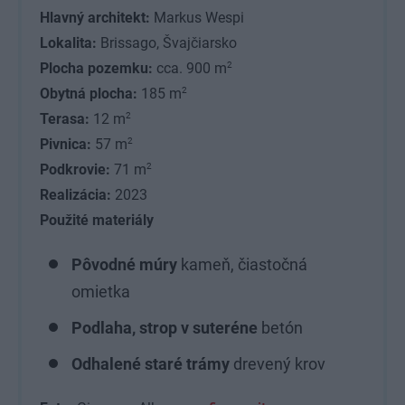
Hlavný architekt:
Markus Wespi
Lokalita:
Brissago, Švajčiarsko
2
Plocha pozemku:
cca. 900 m
2
Obytná plocha:
185 m
2
Terasa:
12 m
2
Pivnica:
57 m
2
Podkrovie:
71 m
Realizácia:
2023
Použité materiály
Pôvodné múry
kameň, čiastočná
omietka
Podlaha, strop v suteréne
betón
Odhalené staré trámy
drevený krov