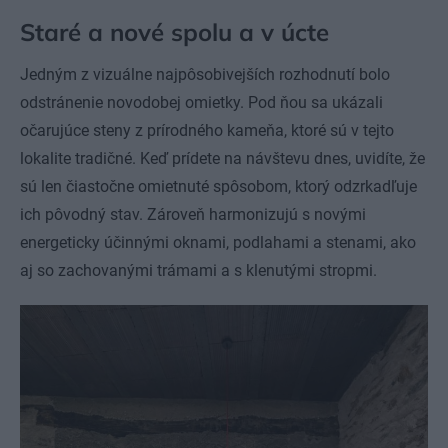
Staré a nové spolu a v úcte
Jedným z vizuálne najpôsobivejších rozhodnutí bolo
odstránenie novodobej omietky. Pod ňou sa ukázali
očarujúce steny z prírodného kameňa, ktoré sú v tejto
lokalite tradičné. Keď prídete na návštevu dnes, uvidíte, že
sú len čiastočne omietnuté spôsobom, ktorý odzrkadľuje
ich pôvodný stav. Zároveň harmonizujú s novými
energeticky účinnými oknami, podlahami a stenami, ako
aj so zachovanými trámami a s klenutými stropmi.