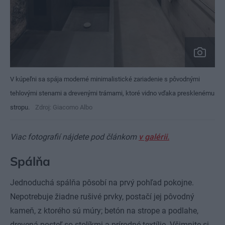
V kúpeľni sa spája moderné minimalistické zariadenie s pôvodnými
tehlovými stenami a drevenými trámami, ktoré vidno vďaka presklenému
stropu.
Zdroj: Giacomo Albo
Viac fotografií nájdete pod článkom
v galérii.
Spálňa
Jednoduchá spálňa pôsobí na prvý pohľad pokojne.
Nepotrebuje žiadne rušivé prvky, postačí jej pôvodný
kameň, z ktorého sú múry; betón na strope a podlahe,
drevená posteľ so stolíkmi a prírodné textílie. Všimnite si,