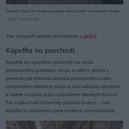
Čerstvý vzduch do vínotéky privádza vetrací komín v betónovom strope.
Zdroj: Giacomo Albo
Viac fotografií nájdete pod článkom
v galérii.
Kúpeľňa na poschodí
Kúpeľňa na najvyššom poschodí má vďaka
dômyselnému preskleniu stropu a veľkým oknám v
priestore pod strechou dostatok prirodzeného svetla.
Horizontálne presklenie siaha aj nad vedľajšie schodisko
a interiér vizuálne spája s pôvodným dreveným krovom.
Tak vzdáva hold historickej podstate budovy – hoci
kúpeľňa je zariadením úplne moderná, minimalistická.