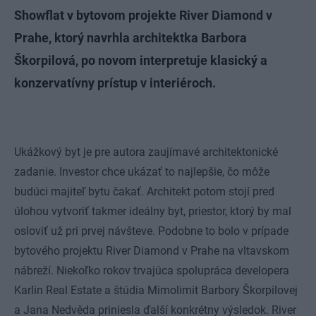
Showflat v bytovom projekte River Diamond v
Prahe, ktorý navrhla architektka Barbora
Škorpilová, po novom interpretuje klasický a
konzervatívny prístup v interiéroch.
Ukážkový byt je pre autora zaujímavé architektonické
zadanie. Investor chce ukázať to najlepšie, čo môže
budúci majiteľ bytu čakať. Architekt potom stojí pred
úlohou vytvoriť takmer ideálny byt, priestor, ktorý by mal
osloviť už pri prvej návšteve. Podobne to bolo v prípade
bytového projektu River Diamond v Prahe na vltavskom
nábreží. Niekoľko rokov trvajúca spolupráca developera
Karlin Real Estate a štúdia Mimolimit Barbory Škorpilovej
a Jana Nedvěda priniesla ďalší konkrétny výsledok. River