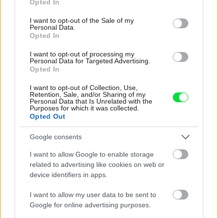
Opted In
use your data for below specified purposes in below Google
consent section.
I want to opt-out of the Sale of my
Personal Data.
Opted In
I want to opt-out of processing my
Personal Data for Targeted Advertising.
Opted In
I want to opt-out of Collection, Use,
Retention, Sale, and/or Sharing of my
Personal Data that Is Unrelated with the
Purposes for which it was collected.
Deti už odrástli, tak si rodičia vytvorili dom
Opted Out
podľa seba. Majú perfektné bývanie pre
Google consents
svoj život i pre vnúčatá
I want to allow Google to enable storage
related to advertising like cookies on web or
device identifiers in apps.
I want to allow my user data to be sent to
Google for online advertising purposes.