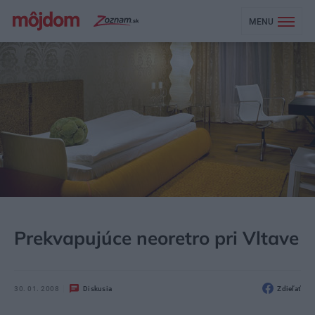
MENU
MÔJDOM
ŠTÝL
DIZAJN
Prekvapujúce neoretro pri Vltave
30. 01. 2008
Diskusia
Zdieľať