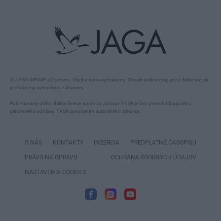
© JAGA GROUP a Zoznam. Všetky práva vyhradené. Obsah online magazínu Môjdom.sk
je chránený autorským zákonom.
Publikovanie alebo ďalšie šírenie správ zo zdrojov TASR je bez predchádzajúceho
písomného súhlasu TASR porušením autorského zákona.
O NÁS
KONTAKTY
INZERCIA
PREDPLATNÉ ČASOPISU
PRÁVO NA OPRAVU
OCHRANA OSOBNÝCH ÚDAJOV
NASTAVENIA COOKIES