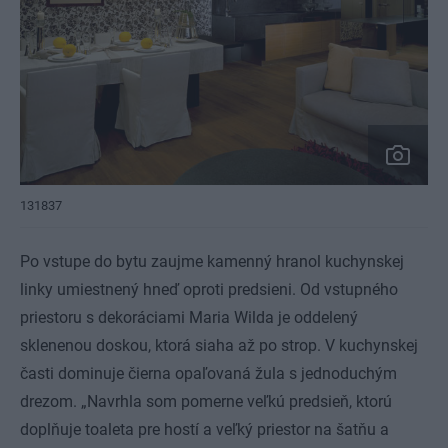
131837
Po vstupe do bytu zaujme kamenný hranol kuchynskej
linky umiestnený hneď oproti predsieni. Od vstupného
priestoru s dekoráciami Maria Wilda je oddelený
sklenenou doskou, ktorá siaha až po strop. V kuchynskej
časti dominuje čierna opaľovaná žula s jednoduchým
drezom. „Navrhla som pomerne veľkú predsieň, ktorú
doplňuje toaleta pre hostí a veľký priestor na šatňu a