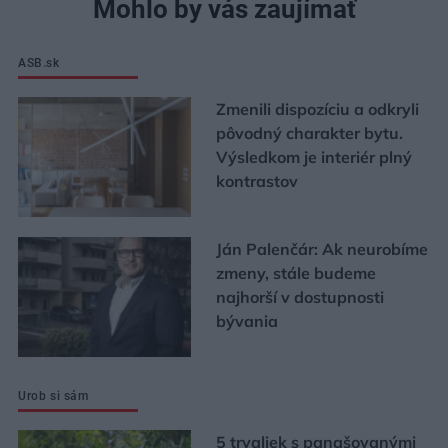
Mohlo by vás zaujímať
ASB.sk
Zmenili dispozíciu a odkryli
pôvodný charakter bytu.
Výsledkom je interiér plný
kontrastov
Ján Palenčár: Ak neurobíme
zmeny, stále budeme
najhorší v dostupnosti
bývania
Urob si sám
5 trvaliek s panašovanými