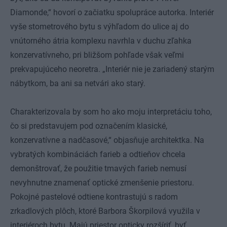
Diamonde,“ hovorí o začiatku spolupráce autorka. Interiér
vyše stometrového bytu s výhľadom do ulice aj do
vnútorného átria komplexu navrhla v duchu zľahka
konzervatívneho, pri bližšom pohľade však veľmi
prekvapujúceho neoretra. „Interiér nie je zariadený starým
nábytkom, ba ani sa netvári ako starý.
Charakterizovala by som ho ako moju interpretáciu toho,
čo si predstavujem pod označením klasické,
konzervatívne a nadčasové,“ objasňuje architektka. Na
vybratých kombináciách farieb a odtieňov chcela
demonštrovať, že použitie tmavých farieb nemusí
nevyhnutne znamenať optické zmenšenie priestoru.
Pokojné pastelové odtiene kontrastujú s radom
zrkadlových plôch, ktoré Barbora Škorpilová využila v
interiéroch bytu. Majú priestor opticky rozšíriť, byť