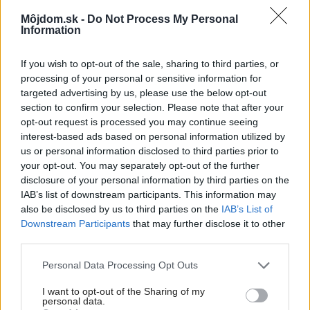
Môjdom.sk -
Do Not Process My Personal
Information
If you wish to opt-out of the sale, sharing to third parties, or
processing of your personal or sensitive information for
targeted advertising by us, please use the below opt-out
section to confirm your selection. Please note that after your
opt-out request is processed you may continue seeing
interest-based ads based on personal information utilized by
us or personal information disclosed to third parties prior to
your opt-out. You may separately opt-out of the further
disclosure of your personal information by third parties on the
IAB’s list of downstream participants. This information may
also be disclosed by us to third parties on the
IAB’s List of
Šíri sa z odpadkového koša silný zápach?
Downstream Participants
that may further disclose it to other
Tieto kroky vám pomôžu zbaviť sa ho
third parties.
Please note that this website/app uses one or more Google
Personal Data Processing Opt Outs
services and may gather and store information including but
not limited to your visit or usage behaviour. You may click to
I want to opt-out of the Sharing of my
personal data.
grant or deny consent to Google and its third-party tags to