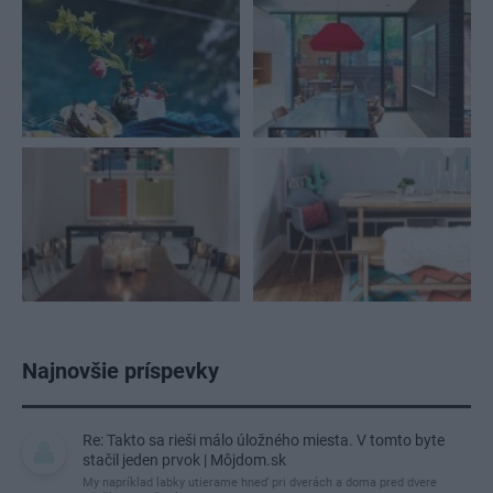
Najnovšie príspevky
Re: Takto sa rieši málo úložného miesta. V tomto byte
stačil jeden prvok | Môjdom.sk
My napríklad labky utierame hneď pri dverách a doma pred dvere