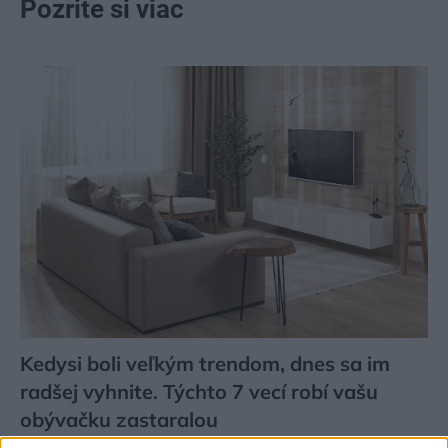
Pozrite si viac
Kedysi boli veľkým trendom, dnes sa im
radšej vyhnite. Týchto 7 vecí robí vašu
obývačku zastaralou