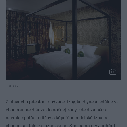
131836
Z hlavného priestoru obývacej izby, kuchyne a jedálne sa
chodbou prechádza do nočnej zóny, kde dizajnérka
navrhla spálňu rodičov s kúpeľňou a detskú izbu. V
chodbe sú ďalšie úložné skrine. Spálňa na prvý pohľad