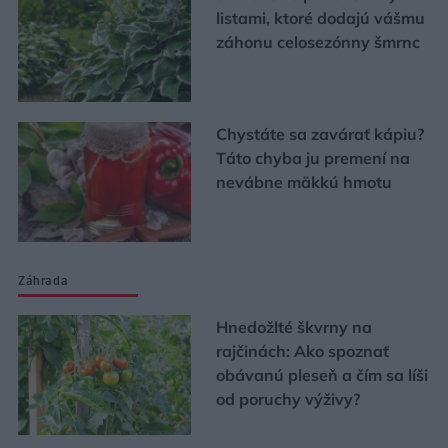
listami, ktoré dodajú vášmu
záhonu celosezónny šmrnc
Chystáte sa zavárať kápiu?
Táto chyba ju premení na
nevábne mäkkú hmotu
Záhrada
Hnedožlté škvrny na
rajčinách: Ako spoznať
obávanú pleseň a čím sa líši
od poruchy výživy?