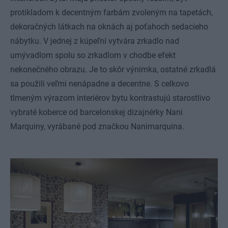
protikladom k decentným farbám zvoleným na tapetách,
dekoračných látkach na oknách aj poťahoch sedacieho
nábytku. V jednej z kúpeľní vytvára zrkadlo nad
umývadlom spolu so zrkadlom v chodbe efekt
nekonečného obrazu. Je to skôr výnimka, ostatné zrkadlá
sa použili veľmi nenápadne a decentne. S celkovo
tlmeným výrazom interiérov bytu kontrastujú starostlivo
vybraté koberce od barcelonskej dizajnérky Nani
Marquiny, vyrábané pod značkou Nanimarquina.