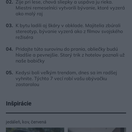
Žije pri lese, chová sliepky a uspáva ju rieka.
Miestni remeselníci vytvorili bývanie, ktoré vyzerá
ako malý raj
K bytu ladili aj škáry v obklade. Majitelia zbúrali
stereotyp, bývanie vyzerá ako z filmov svojského
režiséra
Pridajte túto surovinu do prania, obliečky budú
hladšie a pevnejšie. Starý trik z hotelov poznali už
naše babičky
Kedysi boli veľkým trendom, dnes sa im radšej
vyhnite. Týchto 7 vecí robí vašu obývačku
zastaralou
Inšpirácie
jedáleň
,
kov
,
červená