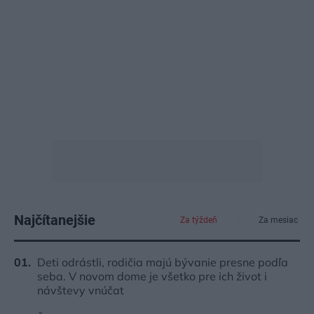
Najčítanejšie
Za týždeň
Za mesiac
Deti odrástli, rodičia majú bývanie presne podľa
seba. V novom dome je všetko pre ich život i
návštevy vnúčat