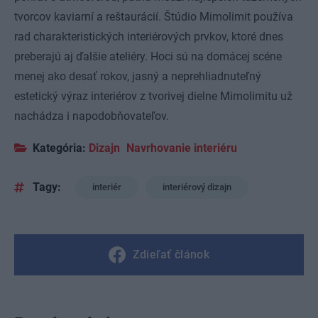
tvorcov kaviarní a reštaurácií. Štúdio Mimolimit používa
rad charakteristických interiérových prvkov, ktoré dnes
preberajú aj ďalšie ateliéry. Hoci sú na domácej scéne
menej ako desať rokov, jasný a neprehliadnuteľný
estetický výraz interiérov z tvorivej dielne Mimolimitu už
nachádza i napodobňovateľov.
Kategória:
Dizajn
Navrhovanie interiéru
Tagy:
interiér
interiérový dizajn
Zdieľať článok