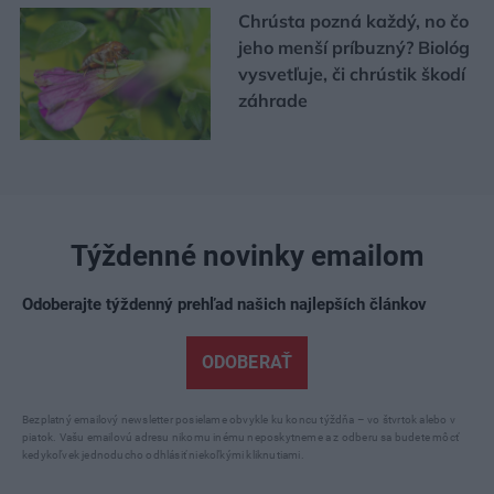
Chrústa pozná každý, no čo
jeho menší príbuzný? Biológ
vysvetľuje, či chrústik škodí
záhrade
Týždenné novinky emailom
Odoberajte týždenný prehľad našich najlepších článkov
ODOBERAŤ
Bezplatný emailový newsletter posielame obvykle ku koncu týždňa – vo štvrtok alebo v
piatok. Vašu emailovú adresu nikomu inému neposkytneme a z odberu sa budete môcť
kedykoľvek jednoducho odhlásiť niekoľkými kliknutiami.