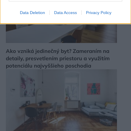
Data Deletion
Data Access
Privacy Policy
Ako vzniká jedinečný byt? Zameraním na
detaily, presvetlením priestoru a využitím
potenciálu najvyššieho poschodia