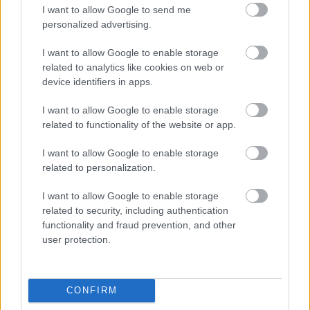
I want to allow Google to send me
personalized advertising.
I want to allow Google to enable storage
related to analytics like cookies on web or
device identifiers in apps.
I want to allow Google to enable storage
related to functionality of the website or app.
Pridajte túto surovinu do prania, obliečky
budú hladšie a pevnejšie. Starý trik z
I want to allow Google to enable storage
hotelov poznali už naše babičky
related to personalization.
I want to allow Google to enable storage
related to security, including authentication
functionality and fraud prevention, and other
user protection.
CONFIRM