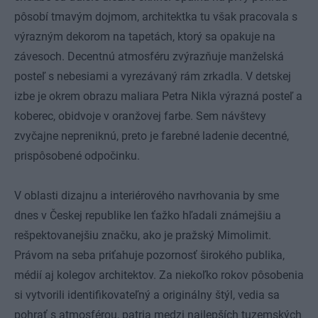
pôsobí tmavým dojmom, architektka tu však pracovala s
výrazným dekorom na tapetách, ktorý sa opakuje na
závesoch. Decentnú atmosféru zvýrazňuje manželská
posteľ s nebesiami a vyrezávaný rám zrkadla. V detskej
izbe je okrem obrazu maliara Petra Nikla výrazná posteľ a
koberec, obidvoje v oranžovej farbe. Sem návštevy
zvyčajne nepreniknú, preto je farebné ladenie decentné,
prispôsobené odpočinku.
V oblasti dizajnu a interiérového navrhovania by sme
dnes v Českej republike len ťažko hľadali známejšiu a
rešpektovanejšiu značku, ako je pražský Mimolimit.
Právom na seba priťahuje pozornosť širokého publika,
médií aj kolegov architektov. Za niekoľko rokov pôsobenia
si vytvorili identifikovateľný a originálny štýl, vedia sa
pohrať s atmosférou, patria medzi najlepších tuzemských