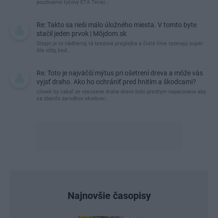
používame tyčový ETA Terier…
Re: Takto sa rieši málo úložného miesta. V tomto byte
stačil jeden prvok | Môjdom.sk
Dizajn je to nádherný, tá brezová preglejka a čisté línie vyzerajú super.
Ale vždy, keď…
Re: Toto je najväčší mýtus pri ošetrení dreva a môže vás
vyjsť draho. Ako ho ochrániť pred hnitím a škodcami?
clovek by cakal ze vysusene drahe drevo bolo predtym naparovane aby
sa zbavilo zarodkov skodcov...
Najnovšie časopisy