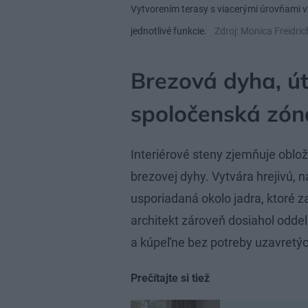
Vytvorením terasy s viacerými úrovňami v
jednotlivé funkcie.
Zdroj: Monica Freidr
Brezová dyha, út
spoločenská zón
Interiérové steny zjemňuje oblo
brezovej dyhy. Vytvára hrejivú, 
usporiadaná okolo jadra, ktoré z
architekt zároveň dosiahol oddel
a kúpeľne bez potreby uzavretýc
Prečítajte si tiež