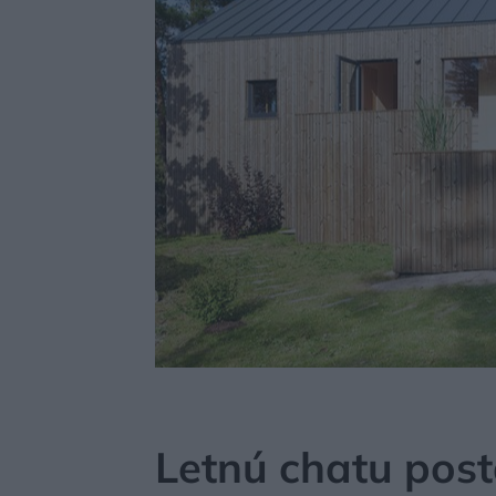
MÔJDOM
BÝVANIE
NÁVŠTEVA
Letnú chatu post