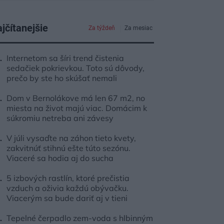
jčítanejšie
Za týždeň
Za mesiac
Internetom sa šíri trend čistenia
sedačiek pokrievkou. Toto sú dôvody,
prečo by ste ho skúšať nemali
Dom v Bernolákove má len 67 m2, no
miesta na život majú viac. Domácim k
súkromiu netreba ani závesy
V júli vysaďte na záhon tieto kvety,
zakvitnúť stihnú ešte túto sezónu.
Viaceré sa hodia aj do sucha
5 izbových rastlín, ktoré prečistia
vzduch a oživia každú obývačku.
Viacerým sa bude dariť aj v tieni
Tepelné čerpadlo zem-voda s hlbinným