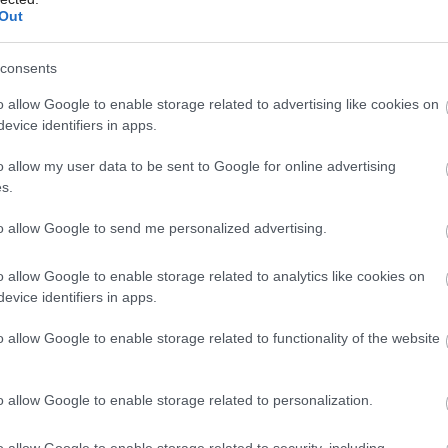
Out
consents
Môj dom Špeciál 02/2026
ošetrili olejom
o allow Google to enable storage related to advertising like cookies on
evice identifiers in apps.
stvu projektu – udržateľnosti a dlhej
o allow my user data to be sent to Google for online advertising
 odolných materiálov, ktoré vydržia stovky
s.
ovicového dreva ošetreného olejom na
to allow Google to send me personalized advertising.
al. Vďaka nej je drevo extrémne odolné
o allow Google to enable storage related to analytics like cookies on
uje si takmer žiadnu údržbu.
evice identifiers in apps.
osivie, a tak sa chatka stane súčasťou
o allow Google to enable storage related to functionality of the website
ozemku architekt zdôraznil aj narezaním
o sklonu.
o allow Google to enable storage related to personalization.
o allow Google to enable storage related to security, including