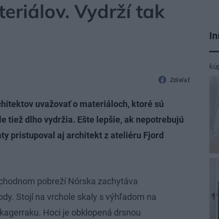
eriálov. Vydrží tak
In
kú
Zdieľať
chitektov uvažovať o materiáloch, ktoré sú
le tiež dlho vydržia. Ešte lepšie, ak nepotrebujú
y pristupoval aj architekt z ateliéru Fjord
.
chodnom pobreží Nórska zachytáva
ody. Stojí na vrchole skaly s výhľadom na
kagerraku. Hoci je obklopená drsnou