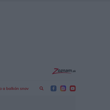
a a balkón snov