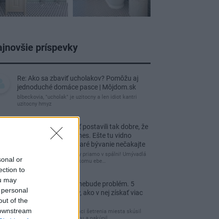
jnovšie príspevky
Re: Ako sa zbaviť ucholakov? Pomôžu aj
jednoduché domáce pasce | Môjdom.sk
blbeckovia, "ucholak" je uzitocny a len idiot kantri
uzitocny hmyz
Re: Vidiecku usadlosť postavili tak dobre, že
domáceho chráni i dnes. Ešte tu vidno
kamenné múry, no staré bývanie nečakajte
čakám kedy budú wc misy priamo v spálni! Umývadlá
sonal or
už sú štandardom! Tu niekomu ebe…
ection to
ou may
Re: Tesná spálňa už nebude problém. 5
 personal
praktických nápadov, ako v nej získať viac
out of the
úložného miesta
 downstream
Ja som pred časom v rámci šetrenia miesta skúsil
využiť priestor pod posteľou a nakúpil…