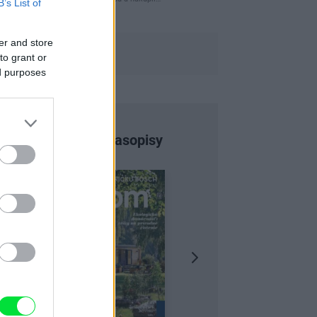
B’s List of
er and store
to grant or
ed purposes
Najnovšie časopisy