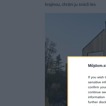
krajinou, chráni ju svieži les.
Môjdom.s
If you wish 
sensitive in
confirm you
continue se
information 
further disc