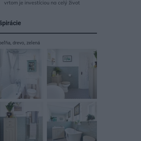
vrtom je investíciou na celý život
špirácie
peľňa
,
drevo
,
zelená