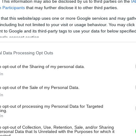
. This information may also be disclosed by us to third parties on the
IA
Participants
that may further disclose it to other third parties.
na skalnaté výbežky a ostrovčeky Skagerraku.
Zdroj:
 that this website/app uses one or more Google services and may gath
including but not limited to your visit or usage behaviour. You may click 
 to Google and its third-party tags to use your data for below specifi
ogle consent section.
existujúci terén a kvality pozemku. Kvôli
ý tvar stavby. Z chaty umiestnenej na
l Data Processing Opt Outs
, ktorá vo viacerých úrovniach kopíruje
o opt-out of the Sharing of my personal data.
klo členenie vonkajšieho priestoru
In
o opt-out of the Sale of my Personal Data.
In
to opt-out of processing my Personal Data for Targeted
ing.
hata v Štiavnických vrchoch:
In
ápadná, ale jej interiér vám
o opt-out of Collection, Use, Retention, Sale, and/or Sharing
h!
ersonal Data that Is Unrelated with the Purposes for which it
lected.