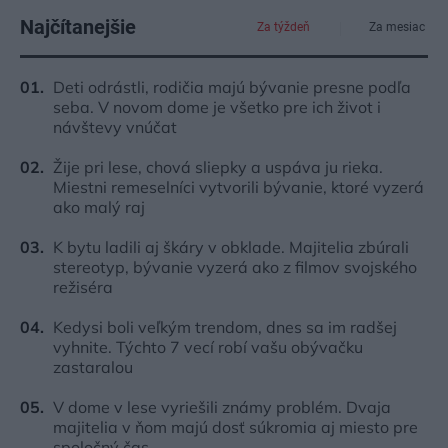
Najčítanejšie
Za týždeň
Za mesiac
Deti odrástli, rodičia majú bývanie presne podľa
seba. V novom dome je všetko pre ich život i
návštevy vnúčat
Žije pri lese, chová sliepky a uspáva ju rieka.
Miestni remeselníci vytvorili bývanie, ktoré vyzerá
ako malý raj
K bytu ladili aj škáry v obklade. Majitelia zbúrali
stereotyp, bývanie vyzerá ako z filmov svojského
režiséra
Kedysi boli veľkým trendom, dnes sa im radšej
vyhnite. Týchto 7 vecí robí vašu obývačku
zastaralou
V dome v lese vyriešili známy problém. Dvaja
majitelia v ňom majú dosť súkromia aj miesto pre
spoločný čas