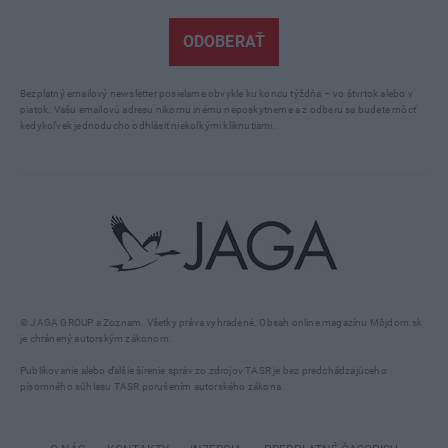
ODOBERAŤ
Bezplatný emailový newsletter posielame obvykle ku koncu týždňa – vo štvrtok alebo v
piatok. Vašu emailovú adresu nikomu inému neposkytneme a z odberu sa budete môcť
kedykoľvek jednoducho odhlásiť niekoľkými kliknutiami.
© JAGA GROUP a Zoznam. Všetky práva vyhradené. Obsah online magazínu Môjdom.sk
je chránený autorským zákonom.
Publikovanie alebo ďalšie šírenie správ zo zdrojov TASR je bez predchádzajúceho
písomného súhlasu TASR porušením autorského zákona.