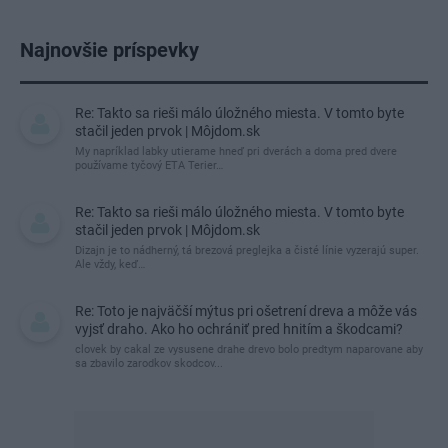
Najnovšie príspevky
Re: Takto sa rieši málo úložného miesta. V tomto byte
stačil jeden prvok | Môjdom.sk
My napríklad labky utierame hneď pri dverách a doma pred dvere
používame tyčový ETA Terier…
Re: Takto sa rieši málo úložného miesta. V tomto byte
stačil jeden prvok | Môjdom.sk
Dizajn je to nádherný, tá brezová preglejka a čisté línie vyzerajú super.
Ale vždy, keď…
Re: Toto je najväčší mýtus pri ošetrení dreva a môže vás
vyjsť draho. Ako ho ochrániť pred hnitím a škodcami?
clovek by cakal ze vysusene drahe drevo bolo predtym naparovane aby
sa zbavilo zarodkov skodcov...