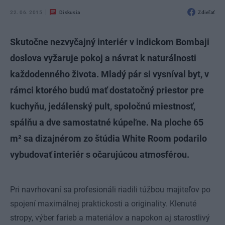
22. 06. 2015
Diskusia
Zdieľať
Skutočne nezvyčajný interiér v indickom Bombaji
doslova vyžaruje pokoj a návrat k naturálnosti
každodenného života. Mladý pár si vysníval byt, v
rámci ktorého budú mať dostatočný priestor pre
kuchyňu, jedálenský pult, spoločnú miestnosť,
spálňu a dve samostatné kúpeľne. Na ploche 65
m² sa dizajnérom zo štúdia White Room podarilo
vybudovať interiér s očarujúcou atmosférou.
Pri navrhovaní sa profesionáli riadili túžbou majiteľov po
spojení maximálnej praktickosti a originality. Klenuté
stropy, výber farieb a materiálov a napokon aj starostlivý