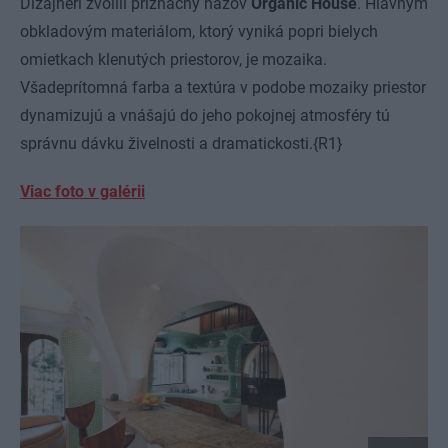
Dizajnéri zvolili príznačný názov
Organic House
. Hlavným
obkladovým materiálom, ktorý vyniká popri bielych
omietkach klenutých priestorov, je mozaika.
Všadeprítomná farba a textúra v podobe mozaiky priestor
dynamizujú a vnášajú do jeho pokojnej atmosféry tú
správnu dávku živelnosti a dramatickosti.
{R1}
Viac foto v galérii