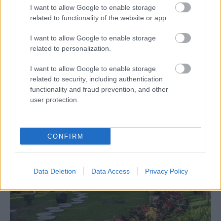
I want to allow Google to enable storage
related to functionality of the website or app.
I want to allow Google to enable storage
Pridajte túto surovinu do prania, obliečky
related to personalization.
budú hladšie a pevnejšie. Starý trik z
I want to allow Google to enable storage
hotelov poznali už naše babičky
related to security, including authentication
functionality and fraud prevention, and other
user protection.
CONFIRM
Data Deletion
Data Access
Privacy Policy