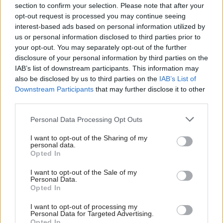
section to confirm your selection. Please note that after your
opt-out request is processed you may continue seeing
interest-based ads based on personal information utilized by
us or personal information disclosed to third parties prior to
your opt-out. You may separately opt-out of the further
disclosure of your personal information by third parties on the
IAB’s list of downstream participants. This information may
also be disclosed by us to third parties on the
IAB’s List of
Downstream Participants
that may further disclose it to other
third parties.
Kedysi boli veľkým trendom, dnes sa im
Please note that this website/app uses one or more Google
Personal Data Processing Opt Outs
radšej vyhnite. Týchto 7 vecí robí vašu
services and may gather and store information including but
obývačku zastaralou
not limited to your visit or usage behaviour. You may click to
I want to opt-out of the Sharing of my
personal data.
grant or deny consent to Google and its third-party tags to
Opted In
use your data for below specified purposes in below Google
consent section.
I want to opt-out of the Sale of my
Personal Data.
Opted In
I want to opt-out of processing my
Personal Data for Targeted Advertising.
Opted In