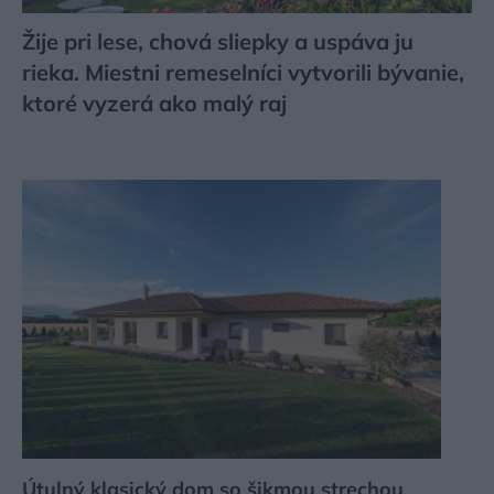
Žije pri lese, chová sliepky a uspáva ju
rieka. Miestni remeselníci vytvorili bývanie,
ktoré vyzerá ako malý raj
Útulný klasický dom so šikmou strechou