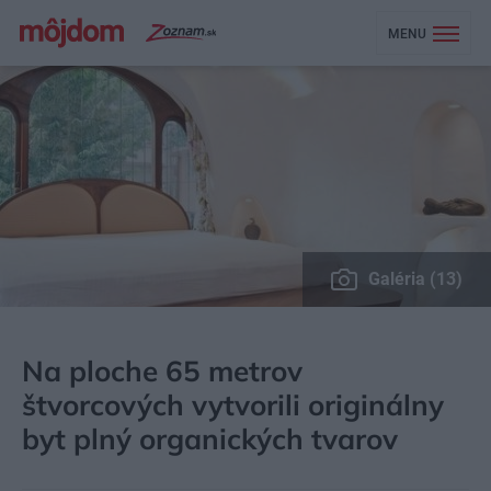
MENU
Galéria (13)
MÔJDOM
BÝVANIE
NÁVŠTEVA
Na ploche 65 metrov
štvorcových vytvorili originálny
byt plný organických tvarov