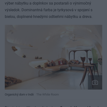
výber nábytku a doplnkov sa postarali o výnimočný
výsledok. Dominantná farba je tyrkysová v spojení s
bielou, doplnené hnedými odtieňmi nábytku a dreva.
Organický dom v Indii
The White Room