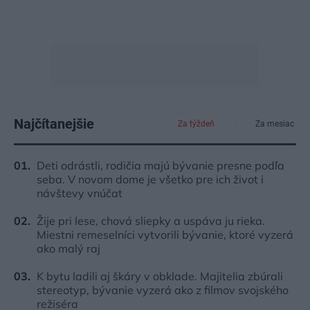
Najčítanejšie
Za týždeň
Za mesiac
Deti odrástli, rodičia majú bývanie presne podľa
seba. V novom dome je všetko pre ich život i
návštevy vnúčat
Žije pri lese, chová sliepky a uspáva ju rieka.
Miestni remeselníci vytvorili bývanie, ktoré vyzerá
ako malý raj
K bytu ladili aj škáry v obklade. Majitelia zbúrali
stereotyp, bývanie vyzerá ako z filmov svojského
režiséra