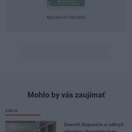
Urob si sám 6/2026
Mohlo by vás zaujímať
ASB.sk
Zmenili dispozíciu a odkryli
pôvodný charakter bytu.