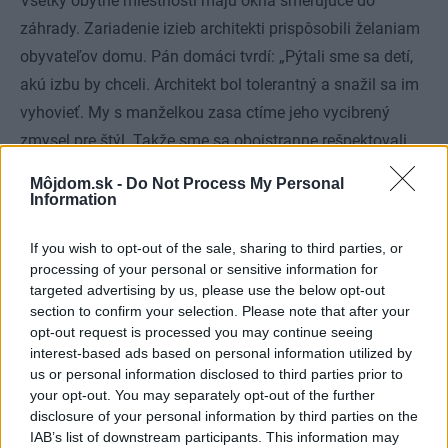
Všetky obytné miestnosti majú okná smerujúce do
záhrady. Zariadenie izieb architekti prispôsobili želaniam
obyvateľov domu. Pán domáci tvrdí: „Pýtali sme sa detí,
akú izbu by chceli. Architekt bol tolerantný a snažil sa im
vyhovieť. My s manželkou zasa ctíme jeho vycibrený
zmysel pre štýl. Takže sme sa obojstranne rešpektovali,
čo hraničilo priam s pokorou. Bola to výnimočne
Môjdom.sk -
Do Not Process My Personal
harmonická spolupráca. Celá stavba bola podrobne
Information
naplánovaná a precízne zrealizovaná, preto sme
If you wish to opt-out of the sale, sharing to third parties, or
nadmieru spokojní. Dom získal o triedu vyššiu kvalitu,
processing of your personal or sensitive information for
dnes predstavuje priam luxusné bývanie. Nám sa v ňom
targeted advertising by us, please use the below opt-out
žije skvelo, veľmi rýchlo sa stal naším skutočným
section to confirm your selection. Please note that after your
opt-out request is processed you may continue seeing
domovom a sme v ňom šťastní.“
interest-based ads based on personal information utilized by
Kategória:
Návšteva
us or personal information disclosed to third parties prior to
your opt-out. You may separately opt-out of the further
Tagy:
disclosure of your personal information by third parties on the
návšteva
novyzivot
IAB’s list of downstream participants. This information may