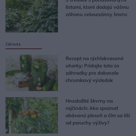
listami, ktoré dodajú vášmu
záhonu celosezónny šmrnc
Záhrada
Recept na rýchlokvasené
uhorky: Pridajte toto zo
záhradky pre dokonale
chrumkavý výsledok
Hnedožlté škvrny na
rajčinách: Ako spoznať
obávanú pleseň a čím sa líši
od poruchy výživy?