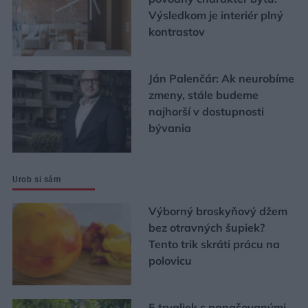
Výsledkom je interiér plný
kontrastov
Ján Palenčár: Ak neurobíme
zmeny, stále budeme
najhorší v dostupnosti
bývania
Urob si sám
Výborný broskyňový džem
bez otravných šupiek?
Tento trik skráti prácu na
polovicu
5 trvaliek s panašovanými