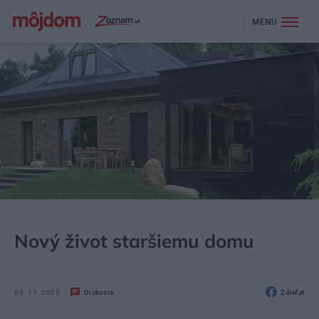
MENU
MÔJDOM
BÝVANIE
NÁVŠTEVA
Nový život staršiemu domu
09. 11. 2005
Diskusia
Zdieľať