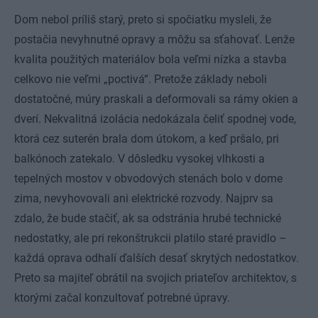
Dom nebol príliš starý, preto si spočiatku mysleli, že
postačia nevyhnutné opravy a môžu sa sťahovať. Lenže
kvalita použitých materiálov bola veľmi nízka a stavba
celkovo nie veľmi „poctivá“. Pretože základy neboli
dostatočné, múry praskali a deformovali sa rámy okien a
dverí. Nekvalitná izolácia nedokázala čeliť spodnej vode,
ktorá cez suterén brala dom útokom, a keď pršalo, pri
balkónoch zatekalo. V dôsledku vysokej vlhkosti a
tepelných mostov v obvodových stenách bolo v dome
zima, nevyhovovali ani elektrické rozvody. Najprv sa
zdalo, že bude stačiť, ak sa odstránia hrubé technické
nedostatky, ale pri rekonštrukcii platilo staré pravidlo –
každá oprava odhalí ďalších desať skrytých nedostatkov.
Preto sa majiteľ obrátil na svojich priateľov architektov, s
ktorými začal konzultovať potrebné úpravy.