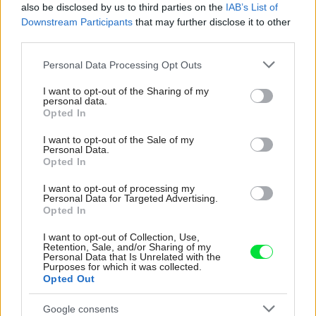
also be disclosed by us to third parties on the
IAB’s List of
rodinný dom
Downstream Participants
that may further disclose it to other
third parties.
Please note that this website/app uses one or more Google
Personal Data Processing Opt Outs
Zdieľať článok
services and may gather and store information including but
not limited to your visit or usage behaviour. You may click to
I want to opt-out of the Sharing of my
personal data.
grant or deny consent to Google and its third-party tags to
Opted In
use your data for below specified purposes in below Google
consent section.
Pozrite si viac
I want to opt-out of the Sale of my
Personal Data.
Opted In
I want to opt-out of processing my
Personal Data for Targeted Advertising.
Opted In
I want to opt-out of Collection, Use,
Retention, Sale, and/or Sharing of my
Personal Data that Is Unrelated with the
Purposes for which it was collected.
Opted Out
Google consents