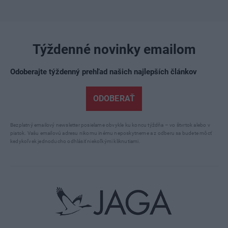
Týždenné novinky emailom
Odoberajte týždenný prehľad našich najlepších článkov
ODOBERAŤ
Bezplatný emailový newsletter posielame obvykle ku koncu týždňa – vo štvrtok alebo v
piatok. Vašu emailovú adresu nikomu inému neposkytneme a z odberu sa budete môcť
kedykoľvek jednoducho odhlásiť niekoľkými kliknutiami.