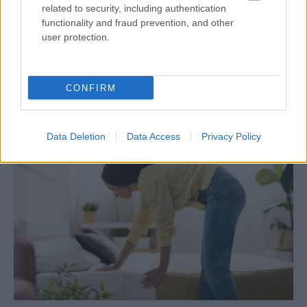
related to security, including authentication
functionality and fraud prevention, and other
4 domáce triky, ako otvoriť fľašu vína aj
user protection.
bez vývrtky. Stačí pár vecí, ktoré už máte
doma (video)
CONFIRM
Data Deletion
Data Access
Privacy Policy