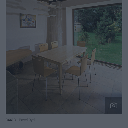
34413
Pavel Rydl