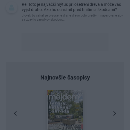
Re: Toto je najväčší mýtus pri ošetrení dreva a môže vás
vyjsť draho. Ako ho ochrániť pred hnitím a škodcami?
clovek by cakal ze vysusene drahe drevo bolo predtym naparovane aby
sa zbavilo zarodkov skodcov...
Najnovšie časopisy