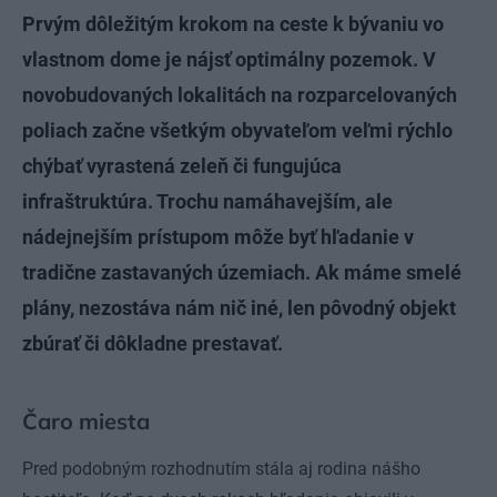
Prvým dôležitým krokom na ceste k bývaniu vo
vlastnom dome je nájsť optimálny pozemok. V
novobudovaných lokalitách na rozparcelovaných
poliach začne všetkým obyvateľom veľmi rýchlo
chýbať vyrastená zeleň či fungujúca
infraštruktúra. Trochu namáhavejším, ale
nádejnejším prístupom môže byť hľadanie v
tradične zastavaných územiach. Ak máme smelé
plány, nezostáva nám nič iné, len pôvodný objekt
zbúrať či dôkladne prestavať.
Čaro miesta
Pred podobným rozhodnutím stála aj rodina nášho