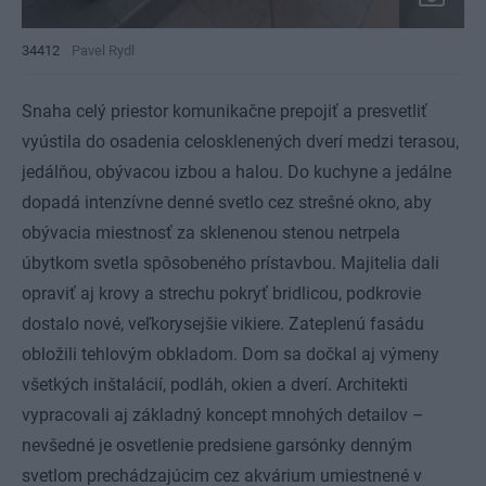
34412
Pavel Rydl
Snaha celý priestor komunikačne prepojiť a presvetliť
vyústila do osadenia celosklenených dverí medzi terasou,
jedálňou, obývacou izbou a halou. Do kuchyne a jedálne
dopadá intenzívne denné svetlo cez strešné okno, aby
obývacia miestnosť za sklenenou stenou netrpela
úbytkom svetla spôsobeného prístavbou. Majitelia dali
opraviť aj krovy a strechu pokryť bridlicou, podkrovie
dostalo nové, veľkorysejšie vikiere. Zateplenú fasádu
obložili tehlovým obkladom. Dom sa dočkal aj výmeny
všetkých inštalácií, podláh, okien a dverí. Architekti
vypracovali aj základný koncept mnohých detailov –
nevšedné je osvetlenie predsiene garsónky denným
svetlom prechádzajúcim cez akvárium umiestnené v