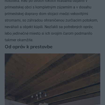
hostiteľa. Keď po dvoch rokoch hľadania objavili v
prímestskej obci s kompletným zázemím a v dosahu
prímestskej dopravy dom stojaci medzi vekovitými
stromami, so záhradou ohraničenou zurčiacim potokom,
neváhali a objekt kúpili. Nezľakli sa potrebných opráv,
lebo jedinečné miesto si ich svojím čarom podmanilo
takmer okamžite.
Od opráv k prestavbe