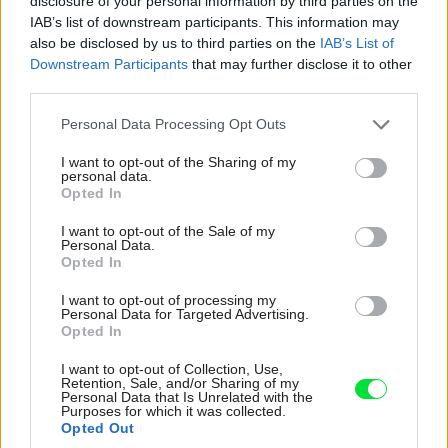
disclosure of your personal information by third parties on the
IAB’s list of downstream participants. This information may
also be disclosed by us to third parties on the
IAB’s List of
Downstream Participants
that may further disclose it to other
third parties.
Pridajte túto surovinu do prania, obliečky
Please note that this website/app uses one or more Google
Personal Data Processing Opt Outs
budú hladšie a pevnejšie. Starý trik z
services and may gather and store information including but
not limited to your visit or usage behaviour. You may click to
I want to opt-out of the Sharing of my
hotelov poznali už naše babičky
personal data.
grant or deny consent to Google and its third-party tags to
Opted In
use your data for below specified purposes in below Google
consent section.
I want to opt-out of the Sale of my
Personal Data.
Opted In
I want to opt-out of processing my
Personal Data for Targeted Advertising.
Opted In
I want to opt-out of Collection, Use,
Retention, Sale, and/or Sharing of my
Personal Data that Is Unrelated with the
Purposes for which it was collected.
Opted Out