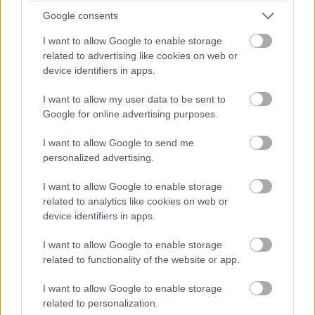
Google consents
Šíri sa z odpadkového koša silný zápach?
I want to allow Google to enable storage
related to advertising like cookies on web or
Tieto kroky vám pomôžu zbaviť sa ho
device identifiers in apps.
I want to allow my user data to be sent to
Google for online advertising purposes.
I want to allow Google to send me
personalized advertising.
I want to allow Google to enable storage
related to analytics like cookies on web or
device identifiers in apps.
I want to allow Google to enable storage
related to functionality of the website or app.
Pri starom mlyne vznikol nezvyčajný rodinný
I want to allow Google to enable storage
dom v nízkoenergetickom štandarde
related to personalization.