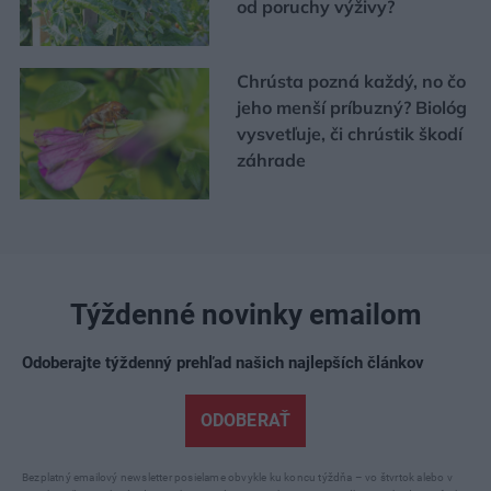
od poruchy výživy?
Chrústa pozná každý, no čo
jeho menší príbuzný? Biológ
vysvetľuje, či chrústik škodí
záhrade
Týždenné novinky emailom
Odoberajte týždenný prehľad našich najlepších článkov
ODOBERAŤ
Bezplatný emailový newsletter posielame obvykle ku koncu týždňa – vo štvrtok alebo v