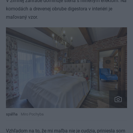
V zimnej záhrade dominuje stena s hlineným efektom. Na
komodách a drevenej obrube digestora v interiéri je
maľovaný vzor.
spáľňa
Miro Pochyba
Vzhľadom na to, že mi maľba nie je cudzia, priniesla som