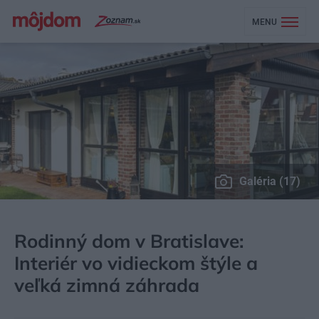
MENU
Galéria (17)
MÔJDOM
BÝVANIE
NÁVŠTEVA
Rodinný dom v Bratislave:
Interiér vo vidieckom štýle a
veľká zimná záhrada