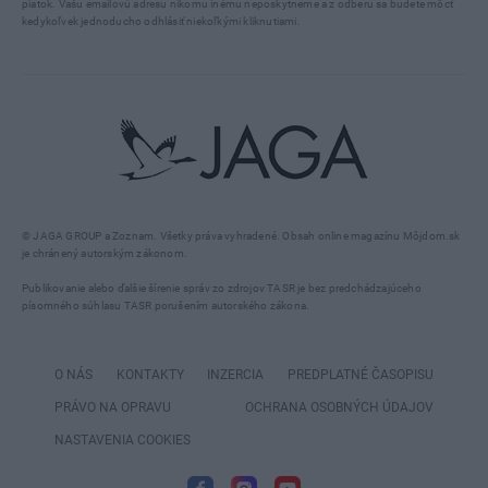
piatok. Vašu emailovú adresu nikomu inému neposkytneme a z odberu sa budete môcť
kedykoľvek jednoducho odhlásiť niekoľkými kliknutiami.
© JAGA GROUP a Zoznam. Všetky práva vyhradené. Obsah online magazínu Môjdom.sk
je chránený autorským zákonom.
Publikovanie alebo ďalšie šírenie správ zo zdrojov TASR je bez predchádzajúceho
písomného súhlasu TASR porušením autorského zákona.
O NÁS
KONTAKTY
INZERCIA
PREDPLATNÉ ČASOPISU
PRÁVO NA OPRAVU
OCHRANA OSOBNÝCH ÚDAJOV
NASTAVENIA COOKIES