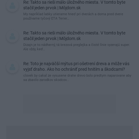
Re: Takto sa rieši málo úložného miesta. V tomto byte
stačil jeden prvok | Môjdom.sk
My napríklad labky utierame hneď pri dverách a doma pred dvere
používame tyčový ETA Terier…
Re: Takto sa rieši málo úložného miesta. V tomto byte
stačil jeden prvok | Môjdom.sk
Dizajn je to nádherný, tá brezová preglejka a čisté línie vyzerajú super.
Ale vždy, keď…
Re: Toto je najväčší mýtus pri ošetrení dreva a môže vás
vyjsť draho. Ako ho ochrániť pred hnitím a škodcami?
clovek by cakal ze vysusene drahe drevo bolo predtym naparovane aby
sa zbavilo zarodkov skodcov...