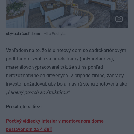
obývacia časť domu
Miro Pochyba
Vzhľadom na to, že išlo hotový dom so sadrokartónovým
podhľadom, zvolili sa umelé trámy (polyuretánové),
materiálovo vypracované tak, že sú na pohľad
nerozoznateľné od drevených. V prípade zimnej záhrady
investor požadoval, aby bola hlavná stena zhotovená ako
„hlinený povrch so štruktúrou“
.
Prečítajte si tiež:
Poctivý vidiecky interiér v montovanom dome
postavenom za 4 dni!