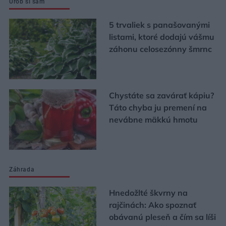
Urob si sám
5 trvaliek s panašovanými
listami, ktoré dodajú vášmu
záhonu celosezónny šmrnc
Chystáte sa zavárať kápiu?
Táto chyba ju premení na
nevábne mäkkú hmotu
Záhrada
Hnedožlté škvrny na
rajčinách: Ako spoznať
obávanú pleseň a čím sa líši