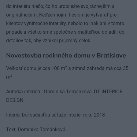
do interiéru niečo, čo ho urobí ešte svojráznejším a
originálnejším. Keďže mojím heslom je vytvárať pre
klientov výnimočné interiéry, nebolo to inak ani v tomto
prípade a všetko sme spoločne s majiteľkou doladili do
detailov tak, aby vznikol príjemný celok.
Novostavba rodinného domu v Bratislave
2
Veľkosť domu je cca 100 m
a zimná záhrada má cca 35
2
m
Autorka interiéru: Dominika Tománková, DT INTERIOR
DESIGN
Interiér bol súčasťou súťaže Interiér roku 2018
Text: Dominika Tománková