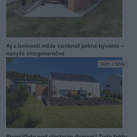
Aj z lenivosti môže vzniknúť pekné bývanie –
navyše viacgeneračné
Dom z tehly
Premýšľate nad vlastným domom? Tieto fakty