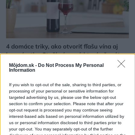
4 domáce triky, ako otvoriť fľašu vína aj
bez vývrtky. Stačí pár vecí, ktoré už máte
doma (video)
Môjdom.sk -
Do Not Process My Personal
Information
If you wish to opt-out of the sale, sharing to third parties, or
processing of your personal or sensitive information for
targeted advertising by us, please use the below opt-out
section to confirm your selection. Please note that after your
opt-out request is processed you may continue seeing
interest-based ads based on personal information utilized by
us or personal information disclosed to third parties prior to
your opt-out. You may separately opt-out of the further