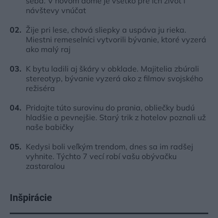
seba. V novom dome je všetko pre ich život i
návštevy vnúčat
Žije pri lese, chová sliepky a uspáva ju rieka.
Miestni remeselníci vytvorili bývanie, ktoré vyzerá
ako malý raj
K bytu ladili aj škáry v obklade. Majitelia zbúrali
stereotyp, bývanie vyzerá ako z filmov svojského
režiséra
Pridajte túto surovinu do prania, obliečky budú
hladšie a pevnejšie. Starý trik z hotelov poznali už
naše babičky
Kedysi boli veľkým trendom, dnes sa im radšej
vyhnite. Týchto 7 vecí robí vašu obývačku
zastaralou
Inšpirácie