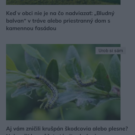
Keď v obci nie je na čo nadviazať: „Bludný
balvan“ v tráve alebo priestranný dom s
kamennou fasádou
Urob si sám
Aj vám zničili krušpán škodcovia alebo plesne?