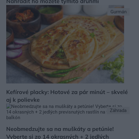
Nahradiť ho môžete týmito druhmi
Gurmán
Kefírové placky: Hotové za pár minút – skvelé
aj k polievke
Záhrada
Neobmedzujte sa na muškáty a petúnie!
Vyberte si zo 14 okrasných + 2 jedlých