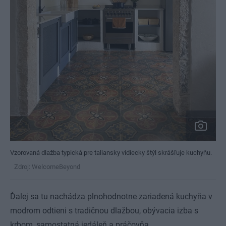
Vzorovaná dlažba typická pre taliansky vidiecky štýl skrášľuje kuchyňu.
Zdroj: WelcomeBeyond
Ďalej sa tu nachádza plnohodnotne zariadená kuchyňa v
modrom odtieni s tradičnou dlažbou, obývacia izba s
krbom, samostatná jedáleň a práčovňa.