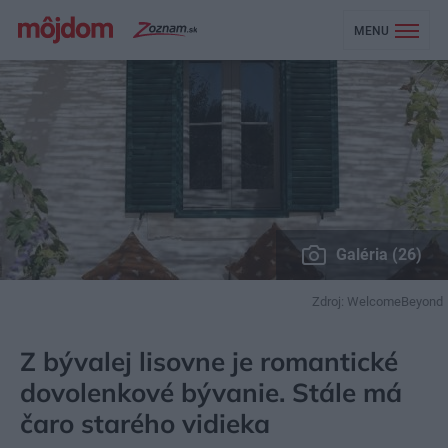
MENU
Galéria (26)
Zdroj: WelcomeBeyond
MÔJDOM
BÝVANIE
NÁVŠTEVA
Z bývalej lisovne je romantické
dovolenkové bývanie. Stále má
čaro starého vidieka