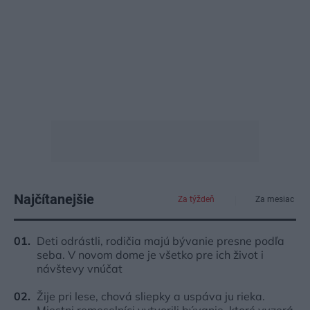
Najčítanejšie
Za týždeň
Za mesiac
Deti odrástli, rodičia majú bývanie presne podľa
seba. V novom dome je všetko pre ich život i
návštevy vnúčat
Žije pri lese, chová sliepky a uspáva ju rieka.