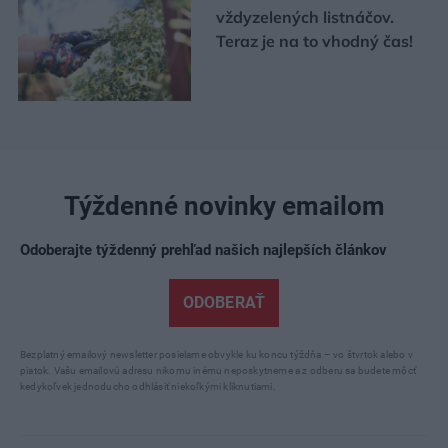
vždyzelených listnáčov.
Teraz je na to vhodný čas!
Týždenné novinky emailom
Odoberajte týždenný prehľad našich najlepších článkov
ODOBERAŤ
Bezplatný emailový newsletter posielame obvykle ku koncu týždňa – vo štvrtok alebo v
piatok. Vašu emailovú adresu nikomu inému neposkytneme a z odberu sa budete môcť
kedykoľvek jednoducho odhlásiť niekoľkými kliknutiami.