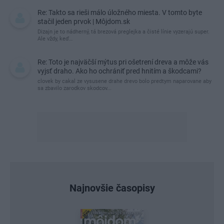
Re: Takto sa rieši málo úložného miesta. V tomto byte
stačil jeden prvok | Môjdom.sk
Dizajn je to nádherný, tá brezová preglejka a čisté línie vyzerajú super.
Ale vždy, keď…
Re: Toto je najväčší mýtus pri ošetrení dreva a môže vás
vyjsť draho. Ako ho ochrániť pred hnitím a škodcami?
clovek by cakal ze vysusene drahe drevo bolo predtym naparovane aby
sa zbavilo zarodkov skodcov...
Najnovšie časopisy