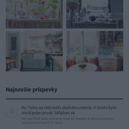
Najnovšie príspevky
Re: Takto sa rieši málo úložného miesta. V tomto byte
stačil jeden prvok | Môjdom.sk
My napríklad labky utierame hneď pri dverách a doma pred dvere
používame tyčový ETA Terier…