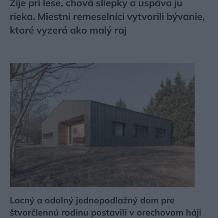
Žije pri lese, chová sliepky a uspáva ju
rieka. Miestni remeselníci vytvorili bývanie,
ktoré vyzerá ako malý raj
Lacný a odolný jednopodlažný dom pre
štvorčlennú rodinu postavili v orechovom háji