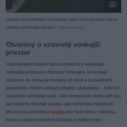
Zložením troch odlišných častí dokopy vznikol veľmi pôsobivý, funkčne
členený a pritom príjemný dom.
Zdroj: Nate Cook
Otvorený a uzavretý vonkajší
priestor
Usporiadaním blokov domu vznikli dva nezávislé
vonkajšie priestory s rôznymi funkciami. Dvor pred
vchodom do domu je otvorený do ulice a k susedným
pozemkom, druhý vonkajší priestor uzatvorený – tvorí ho
súkromný záhradný areál. Celú kompozíciu domu dotvára
samostatný domček slúžiaci ako technická miestnosť.
Má rovnakú kamennú
fasádu
ako časť domu s dennou
zónou a chráni súkromie záhrady z ďalšej strany.