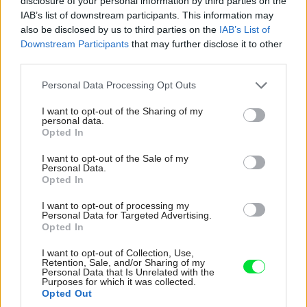
disclosure of your personal information by third parties on the
IAB’s list of downstream participants. This information may
Tagy:
dvojpodlažný dom
kamenná fasáda
also be disclosed by us to third parties on the
IAB’s List of
Downstream Participants
that may further disclose it to other
novostavby
rodinný dom
šikmé strechy
third parties.
Please note that this website/app uses one or more Google
Personal Data Processing Opt Outs
services and may gather and store information including but
not limited to your visit or usage behaviour. You may click to
I want to opt-out of the Sharing of my
personal data.
Zdieľať článok
grant or deny consent to Google and its third-party tags to
Opted In
use your data for below specified purposes in below Google
consent section.
I want to opt-out of the Sale of my
Personal Data.
Opted In
Pozrite si viac
I want to opt-out of processing my
Personal Data for Targeted Advertising.
Opted In
I want to opt-out of Collection, Use,
Retention, Sale, and/or Sharing of my
Personal Data that Is Unrelated with the
Purposes for which it was collected.
Opted Out