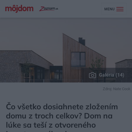
MENU
Galéria (14)
Zdroj: Nate Cook
MÔJDOM
BÝVANIE
NÁVŠTEVA
Čo všetko dosiahnete zložením
domu z troch celkov? Dom na
lúke sa teší z otvoreného