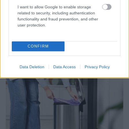
I want to allow Google to enable storage
related to security, including authentication
functionality and fraud prevention, and other
user protection.
Pridajte túto surovinu do prania, obliečky
budú hladšie a pevnejšie. Starý trik z
CONFIRM
hotelov poznali už naše babičky
Data Deletion
Data Access
Privacy Policy