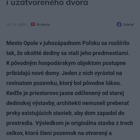
i uzatvoreného dvora
14. 10. 2022
Diskusia
Zdieľať
Mesto Opole v juhozápadnom Poľsku sa rozšírilo
tak, že okolité dediny sa stali jeho predmestiami.
K pôvodným hospodárskym objektom postupne
pribúdajú nové domy. Jeden z nich vyrástol na
rovinatom pozemku, ktorý bol pôvodne lúkou.
Keďže je priestorovo jasne odčlenený od starej
dedinskej výstavby, architekti nemuseli preberať
prvky existujúcich stavieb, aby dom zapadol do
prostredia. Výsledkom je originálna stavba z troch
celkov, ktorá člení pozemok na otvorený a