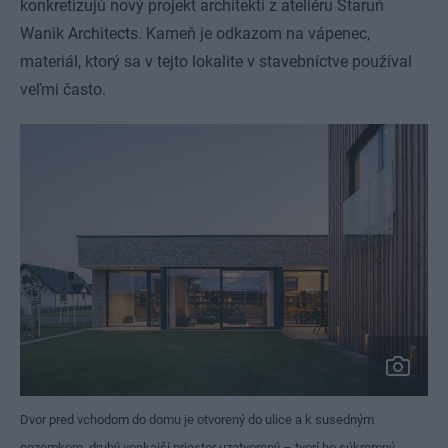
konkretizujú nový projekt architekti z ateliéru Staruń
Wanik Architects. Kameň je odkazom na vápenec,
materiál, ktorý sa v tejto lokalite v stavebníctve používal
veľmi často.
Dvor pred vchodom do domu je otvorený do ulice a k susedným
pozemkom, druhý vonkajší priestor uzatvorený – tvorí ho súkromný