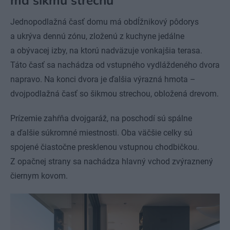
Jednopodlažná časť domu má obdĺžnikový pôdorys
a ukrýva dennú zónu, zloženú z kuchyne jedálne
a obývacej izby, na ktorú nadväzuje vonkajšia terasa.
Táto časť sa nachádza od vstupného vydláždeného dvora
napravo. Na konci dvora je ďalšia výrazná hmota –
dvojpodlažná časť so šikmou strechou, obložená drevom.
Prízemie zahŕňa dvojgaráž, na poschodí sú spálne
a ďalšie súkromné miestnosti. Oba väčšie celky sú
spojené čiastočne presklenou vstupnou chodbičkou.
Z opačnej strany sa nachádza hlavný vchod zvýraznený
čiernym kovom.