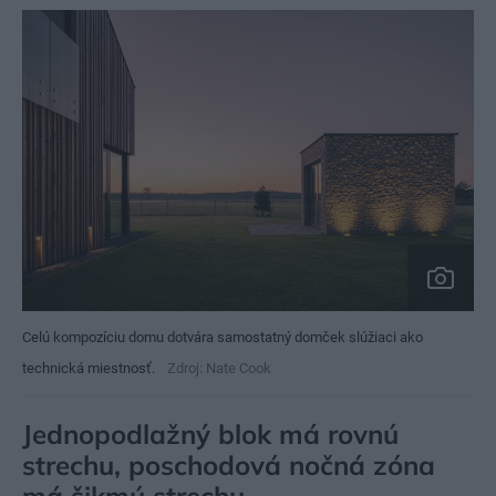
Celú kompozíciu domu dotvára samostatný domček slúžiaci ako
technická miestnosť.
Zdroj: Nate Cook
Jednopodlažný blok má rovnú
strechu, poschodová nočná zóna
má šikmú strechu