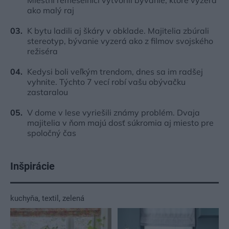
Miestni remeselníci vytvorili bývanie, ktoré vyzerá
ako malý raj
K bytu ladili aj škáry v obklade. Majitelia zbúrali
stereotyp, bývanie vyzerá ako z filmov svojského
režiséra
Kedysi boli veľkým trendom, dnes sa im radšej
vyhnite. Týchto 7 vecí robí vašu obývačku
zastaralou
V dome v lese vyriešili známy problém. Dvaja
majitelia v ňom majú dosť súkromia aj miesto pre
spoločný čas
Inšpirácie
kuchyňa
,
textil
,
zelená