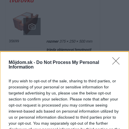
tvarovka
35699
rozmer
375 × 250 × 500 mm
trieda objemovej hmotnosti
3
550 kg/m
Môjdom.sk -
Do Not Process My Personal
2
spotreba tvaroviek
8 ks/m
Information
počet tvaroviek na palete
40
If you wish to opt-out of the sale, sharing to third parties, or
ks
processing of your personal or sensitive information for
súčiniteľ tepelnej vodivosti
targeted advertising by us, please use the below opt-out
section to confirm your selection. Please note that after your
0,27 W/(m.K)
opt-out request is processed you may continue seeing
2
cena za m
1 072 Sk bez DPH
interest-based ads based on personal information utilized by
2
spotreba betónu
90 l/m
us or personal information disclosed to third parties prior to
your opt-out. You may separately opt-out of the further
spotreba betonárskej ocele