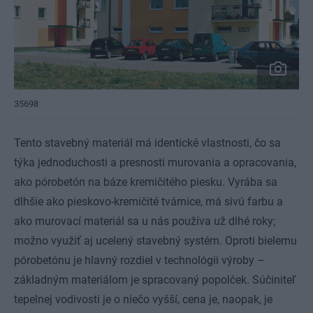
35698
Tento stavebný materiál má identické vlastnosti, čo sa
týka jednoduchosti a presnosti murovania a opracovania,
ako pórobetón na báze kremičitého piesku. Vyrába sa
dlhšie ako pieskovo-kremičité tvárnice, má sivú farbu a
ako murovací materiál sa u nás používa už dlhé roky;
možno využiť aj ucelený stavebný systém. Oproti bielemu
pórobetónu je hlavný rozdiel v technológii výroby –
základným materiálom je spracovaný popolček. Súčiniteľ
tepelnej vodivosti je o niečo vyšší, cena je, naopak, je