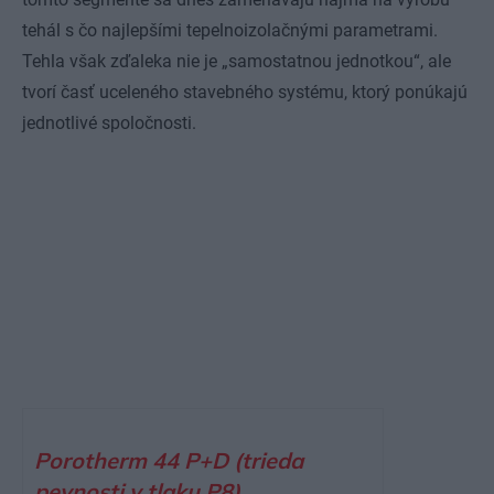
tehál s čo najlepšími tepelnoizolačnými parametrami.
Tehla však zďaleka nie je „samostatnou jednotkou“, ale
tvorí časť uceleného stavebného systému, ktorý ponúkajú
jednotlivé spoločnosti.
Porotherm 44 P+D (trieda
pevnosti v tlaku P8)