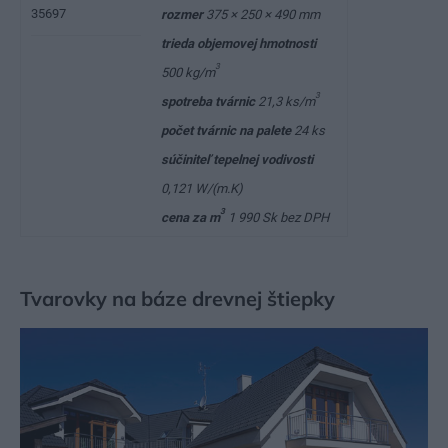
35697
rozmer
375 × 250 × 490 mm
trieda objemovej hmotnosti
3
500 kg/m
3
spotreba tvárnic
21,3 ks/m
počet tvárnic na palete
24 ks
súčiniteľ tepelnej vodivosti
0,121 W/(m.K)
3
cena za m
1 990 Sk bez DPH
Tvarovky na báze drevnej štiepky