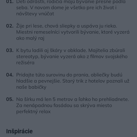
Deti odrástli, rodičia majú bývanie presne podľa
seba. V novom dome je všetko pre ich život i
návštevy vnúčat
Žije pri lese, chová sliepky a uspáva ju rieka.
Miestni remeselníci vytvorili bývanie, ktoré vyzerá
ako malý raj
K bytu ladili aj škáry v obklade. Majitelia zbúrali
stereotyp, bývanie vyzerá ako z filmov svojského
režiséra
Pridajte túto surovinu do prania, obliečky budú
hladšie a pevnejšie. Starý trik z hotelov poznali už
naše babičky
Na šírku má len 5 metrov a ľahko ho prehliadnete.
Za nenápadnou fasádou sa skrýva miesto
perfektný relax
Inšpirácie