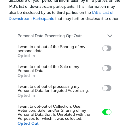
disclosure of your personal information by third parties on the
2
0,30 kg/m
IAB’s list of downstream participants. This information may
also be disclosed by us to third parties on the
IAB’s List of
Downstream Participants
that may further disclose it to other
third parties.
Štiepkocementové dosky – stratené
debnenie
Please note that this website/app uses one or more Google
Personal Data Processing Opt Outs
services and may gather and store information including but
not limited to your visit or usage behaviour. You may click to
I want to opt-out of the Sharing of my
personal data.
grant or deny consent to Google and its third-party tags to
Opted In
use your data for below specified purposes in below Google
consent section.
I want to opt-out of the Sale of my
Personal Data.
Opted In
I want to opt-out of processing my
Personal Data for Targeted Advertising.
Opted In
I want to opt-out of Collection, Use,
Retention, Sale, and/or Sharing of my
Personal Data that Is Unrelated with the
Purposes for which it was collected.
Opted Out