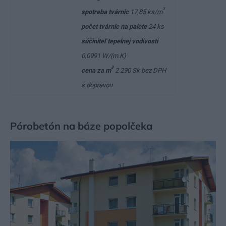
3
spotreba tvárnic
17,85 ks/m
počet tvárnic na palete
24 ks
súčiniteľ tepelnej vodivosti
0,0991 W/(m.K)
3
cena za m
2 290 Sk bez DPH
s dopravou
Pórobetón na báze popolčeka