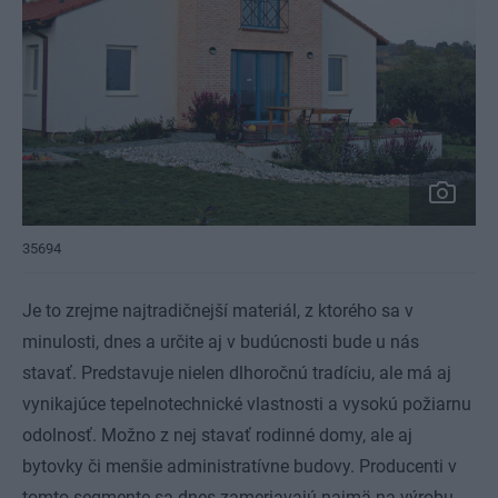
35694
Je to zrejme najtradičnejší materiál, z ktorého sa v
minulosti, dnes a určite aj v budúcnosti bude u nás
stavať. Predstavuje nielen dlhoročnú tradíciu, ale má aj
vynikajúce tepelnotechnické vlastnosti a vysokú požiarnu
odolnosť. Možno z nej stavať rodinné domy, ale aj
bytovky či menšie administratívne budovy. Producenti v
tomto segmente sa dnes zameriavajú najmä na výrobu