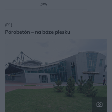
DPH
{R1}
Pórobetón – na báze piesku