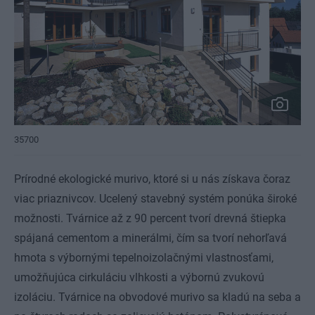
35700
Prírodné ekologické murivo, ktoré si u nás získava čoraz
viac priaznivcov. Ucelený stavebný systém ponúka široké
možnosti. Tvárnice až z 90 percent tvorí drevná štiepka
spájaná cementom a minerálmi, čím sa tvorí nehorľavá
hmota s výbornými tepelnoizolačnými vlastnosťami,
umožňujúca cirkuláciu vlhkosti a výbornú zvukovú
izoláciu. Tvárnice na obvodové murivo sa kladú na seba a