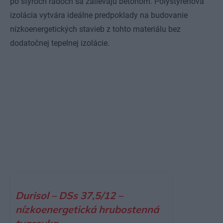
po štyroch radoch sa zalievajú betónom. Polystyrénová
izolácia vytvára ideálne predpoklady na budovanie
nízkoenergetických stavieb z tohto materiálu bez
dodatočnej tepelnej izolácie.
Durisol – DSs 37,5/12 –
nízkoenergetická hrubostenná