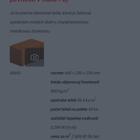
Je to priečne dierovaná tehla, ktorá je ľahčená
systémom zvislých dutín s charakteristickou
mriežkovou štruktúrou.
rozmer
440 × 250 × 238 mm
35693
trieda objemovej hmotnosti
3
800 kg/m
3
spotreba tehál
36,4 ks/m
počet tehál na palete
60 ks
súčiniteľ tepelnej vodivosti
0,299 W/(m.K
)
3
cena za m
2 609,90 Sk bez