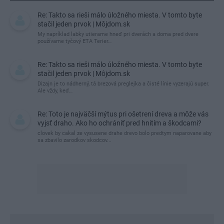
Re: Takto sa rieši málo úložného miesta. V tomto byte
stačil jeden prvok | Môjdom.sk
My napríklad labky utierame hneď pri dverách a doma pred dvere
používame tyčový ETA Terier…
Re: Takto sa rieši málo úložného miesta. V tomto byte
stačil jeden prvok | Môjdom.sk
Dizajn je to nádherný, tá brezová preglejka a čisté línie vyzerajú super.
Ale vždy, keď…
Re: Toto je najväčší mýtus pri ošetrení dreva a môže vás
vyjsť draho. Ako ho ochrániť pred hnitím a škodcami?
clovek by cakal ze vysusene drahe drevo bolo predtym naparovane aby
sa zbavilo zarodkov skodcov...