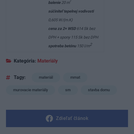
2
balenie
20 m
súčiniteľ tepelnej vodivosti
0,605 W/(m.K)
cena za 2× WSD
614 Sk bez
DPH + spony 115 Sk bez DPH
2
spotreba betónu
150 l/m
Kategória:
Materiály
Tagy:
materiál
mmat
murovacie materiály
sm
stavba domu
Zdieľať článok