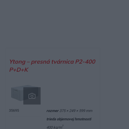
Ytong – presná tvárnica P2-400
P+D+K
35695
rozmer
375 × 249 × 599 mm
trieda objemovej hmotnosti
3
400 kg/m