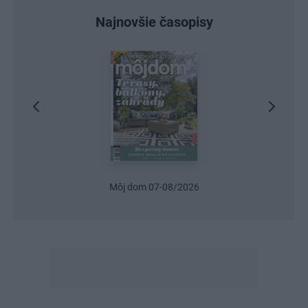
Najnovšie časopisy
m 07-08/2026
Urob si sám 6/2026