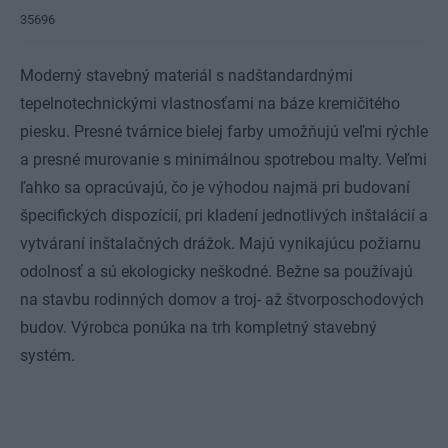
35696
Moderný stavebný materiál s nadštandardnými
tepelnotechnickými vlastnosťami na báze kremičitého
piesku. Presné tvárnice bielej farby umožňujú veľmi rýchle
a presné murovanie s minimálnou spotrebou malty. Veľmi
ľahko sa opracúvajú, čo je výhodou najmä pri budovaní
špecifických dispozícií, pri kladení jednotlivých inštalácií a
vytváraní inštalačných drážok. Majú vynikajúcu požiarnu
odolnosť a sú ekologicky neškodné. Bežne sa používajú
na stavbu rodinných domov a troj- až štvorposchodových
budov. Výrobca ponúka na trh kompletný stavebný
systém.