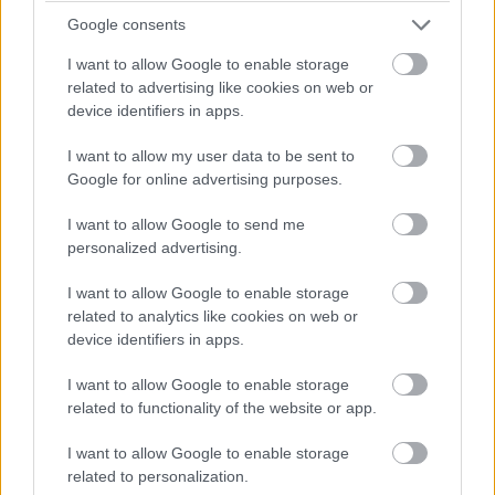
Google consents
35702
I want to allow Google to enable storage
related to advertising like cookies on web or
Podobne ako v prípade drevoštiepkových tvaroviek ide o
device identifiers in apps.
prírodný murovací materiál, ktorý nezaťažuje životné
I want to allow my user data to be sent to
prostredie ani pri výrobe. Takisto disponuje vynikajúcimi
Google for online advertising purposes.
tepelnoizolačnými a zvukovoizolačnými vlastnosťami.
Systém strateného debnenia predstavuje spájanie
I want to allow Google to send me
personalized advertising.
drevoštiepkových dosiek sponami, medzi ktoré sa leje
betón. Tepelnoizolačná schopnosť tohto materiálu spolu
I want to allow Google to enable storage
s akumulačnou schopnosťou betónu vytvára priaznivé
related to analytics like cookies on web or
device identifiers in apps.
podmienky na kvalitné bývanie. Ucelený stavebný systém
ocenia najmä tí, ktorí chcú stavať vlastný rodinný dom,
I want to allow Google to enable storage
najmä pre rýchlosť a jednoduchosť budovania hrubej
related to functionality of the website or app.
stavby.
I want to allow Google to enable storage
related to personalization.