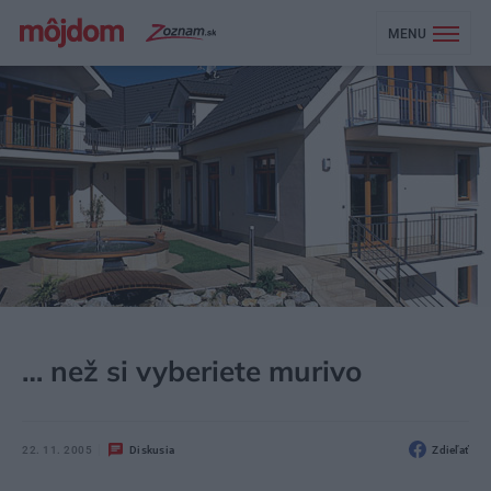
MENU
MÔJDOM
STAVBA A REKONŠTRUKCIA
MATERIÁLY
… než si vyberiete murivo
22. 11. 2005
Diskusia
Zdieľať