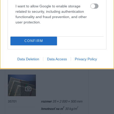
I want to allow Google to enable storage
related to security, including authentication
functionality and fraud prevention, and other
user protection.
CONFIRM
Data Deletion
Data Access
Privacy Policy
Velox WSD 35
rozmer
35 × 2 000 × 500 mm
35701
2
2
hmotnosť na m
30 kg/m