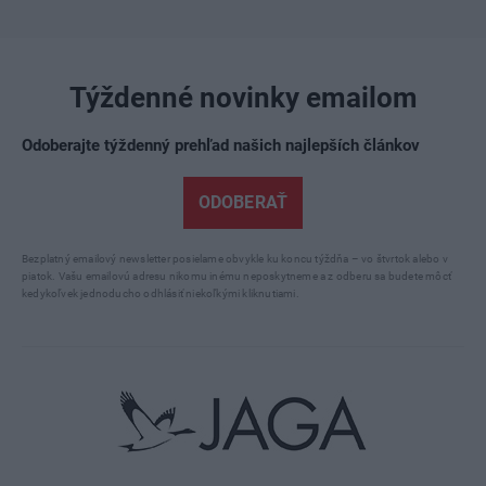
Týždenné novinky emailom
Odoberajte týždenný prehľad našich najlepších článkov
ODOBERAŤ
Bezplatný emailový newsletter posielame obvykle ku koncu týždňa – vo štvrtok alebo v
piatok. Vašu emailovú adresu nikomu inému neposkytneme a z odberu sa budete môcť
kedykoľvek jednoducho odhlásiť niekoľkými kliknutiami.