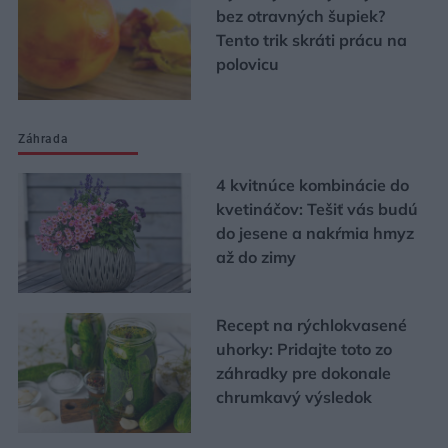
bez otravných šupiek?
Tento trik skráti prácu na
polovicu
Záhrada
4 kvitnúce kombinácie do
kvetináčov: Tešiť vás budú
do jesene a nakŕmia hmyz
až do zimy
Recept na rýchlokvasené
uhorky: Pridajte toto zo
záhradky pre dokonale
chrumkavý výsledok