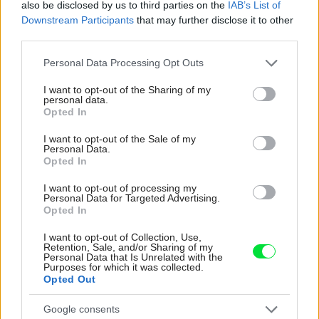
also be disclosed by us to third parties on the
IAB’s List of
4 domáce triky, ako otvoriť fľašu vína aj bez
Downstream Participants
that may further disclose it to other
vývrtky. Stačí pár vecí, ktoré už máte doma
third parties.
(video)
Please note that this website/app uses one or more Google
Personal Data Processing Opt Outs
K bytu ladili aj škáry v obklade. Majitelia zbúrali
services and may gather and store information including but
stereotyp, bývanie vyzerá ako z filmov svojského
not limited to your visit or usage behaviour. You may click to
I want to opt-out of the Sharing of my
personal data.
režiséra
grant or deny consent to Google and its third-party tags to
Opted In
use your data for below specified purposes in below Google
consent section.
I want to opt-out of the Sale of my
Inšpirácie
Personal Data.
Opted In
I want to opt-out of processing my
jedáleň
,
kov
,
červená
Personal Data for Targeted Advertising.
Opted In
I want to opt-out of Collection, Use,
Retention, Sale, and/or Sharing of my
Personal Data that Is Unrelated with the
Purposes for which it was collected.
Opted Out
Google consents