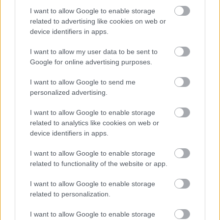
I want to allow Google to enable storage
related to advertising like cookies on web or
device identifiers in apps.
I want to allow my user data to be sent to
Google for online advertising purposes.
I want to allow Google to send me
personalized advertising.
Najnovšie príspevky
I want to allow Google to enable storage
related to analytics like cookies on web or
Re: Takto sa rieši málo úložného miesta. V tomto byte
device identifiers in apps.
stačil jeden prvok | Môjdom.sk
My napríklad labky utierame hneď pri dverách a doma pred dvere
I want to allow Google to enable storage
používame tyčový ETA Terier…
related to functionality of the website or app.
Re: Takto sa rieši málo úložného miesta. V tomto byte
I want to allow Google to enable storage
stačil jeden prvok | Môjdom.sk
related to personalization.
Dizajn je to nádherný, tá brezová preglejka a čisté línie vyzerajú super.
Ale vždy, keď…
I want to allow Google to enable storage