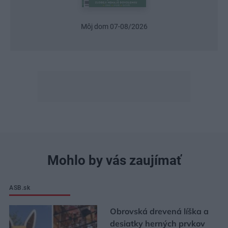
Môj dom 07-08/2026
U
Mohlo by vás zaujímať
ASB.sk
Obrovská drevená líška a
desiatky herných prvkov