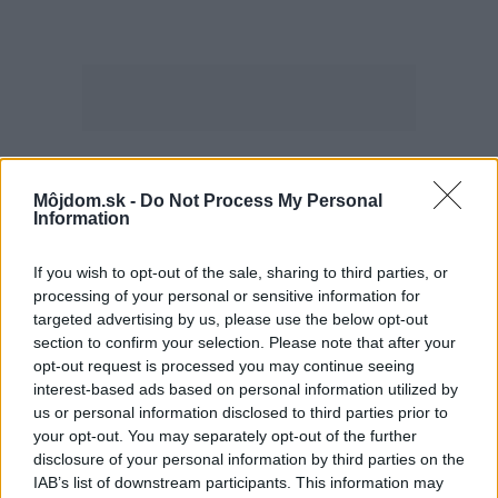
Najčítanejšie
Za týždeň
Za mesiac
Môjdom.sk -
Do Not Process My Personal
Information
Deti odrástli, rodičia majú bývanie presne podľa
If you wish to opt-out of the sale, sharing to third parties, or
seba. V novom dome je všetko pre ich život i
processing of your personal or sensitive information for
návštevy vnúčat
targeted advertising by us, please use the below opt-out
section to confirm your selection. Please note that after your
Žije pri lese, chová sliepky a uspáva ju rieka.
opt-out request is processed you may continue seeing
Miestni remeselníci vytvorili bývanie, ktoré vyzerá
interest-based ads based on personal information utilized by
ako malý raj
us or personal information disclosed to third parties prior to
Pridajte túto surovinu do prania, obliečky budú
your opt-out. You may separately opt-out of the further
hladšie a pevnejšie. Starý trik z hotelov poznali už
disclosure of your personal information by third parties on the
naše babičky
IAB’s list of downstream participants. This information may