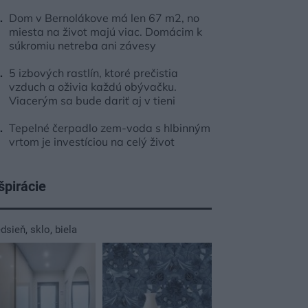
Dom v Bernolákove má len 67 m2, no
miesta na život majú viac. Domácim k
súkromiu netreba ani závesy
5 izbových rastlín, ktoré prečistia
vzduch a oživia každú obývačku.
Viacerým sa bude dariť aj v tieni
Tepelné čerpadlo zem-voda s hlbinným
vrtom je investíciou na celý život
špirácie
edsieň
,
sklo
,
biela