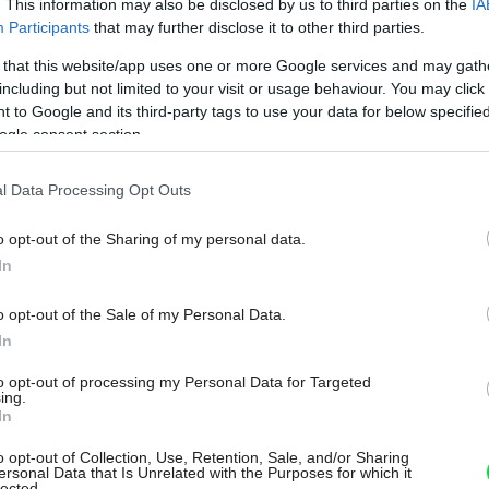
. This information may also be disclosed by us to third parties on the
IA
Participants
that may further disclose it to other third parties.
 that this website/app uses one or more Google services and may gath
including but not limited to your visit or usage behaviour. You may click 
ia odborníci. Určia, v ktorých častiach
 to Google and its third-party tags to use your data for below specifi
ogle consent section.
kde stačí dvojsklo, zohľadnia svetové
hnú komplexné riešenie pre celý dom.
l Data Processing Opt Outs
ol najmä plastové
okno INCON Komfort
o opt-out of the Sharing of my personal data.
In
kou 82 mm. Okno má o 25 % viac materiálu
a nekrúti a nedá sa ľahko vypáčiť.
Môj dom Špeciál 02/2026
o opt-out of the Sale of my Personal Data.
 pevnosť rámov a hlbšie uloženie skla
In
vlovič.
to opt-out of processing my Personal Data for Targeted
ing.
In
o opt-out of Collection, Use, Retention, Sale, and/or Sharing
ersonal Data that Is Unrelated with the Purposes for which it
lected.