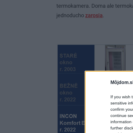
termokamera. Doma ale termoka
jednoducho
zarosia
.
Môjdom.s
If you wish 
sensitive in
confirm you
continue se
information 
further disc