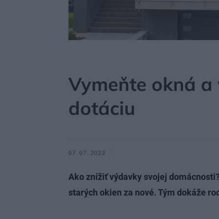
MÔJDOM
STAVBA A REKONŠTRUKCIA
OKNÁ
Vymeňte okná a 
dotáciu
07. 07. 2023
Ako znížiť výdavky svojej domácnosti
starých okien za nové. Tým dokáže rod