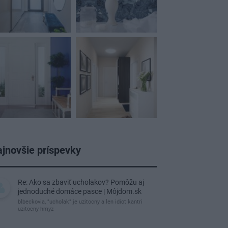
jnovšie príspevky
Re: Ako sa zbaviť ucholakov? Pomôžu aj
jednoduché domáce pasce | Môjdom.sk
blbeckovia, "ucholak" je uzitocny a len idiot kantri
uzitocny hmyz