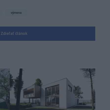
výmena
Zdieľať článok