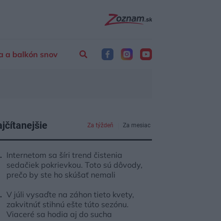
a a balkón snov
jčítanejšie
Za týždeň
Za mesiac
Internetom sa šíri trend čistenia
sedačiek pokrievkou. Toto sú dôvody,
prečo by ste ho skúšať nemali
V júli vysaďte na záhon tieto kvety,
zakvitnúť stihnú ešte túto sezónu.
Viaceré sa hodia aj do sucha