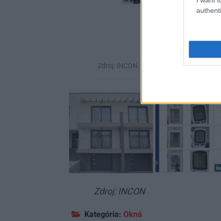
authenti
Zdroj: INCON
Zdroj: INCON
Kategória:
Okná