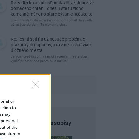
Re: Vidiecku usadlosť postavili tak dobre, že
domáceho chráni i dnes. Ešte tu vidno
kamenné múry, no staré bývanie nečakajte
čakám kedy budú wc misy priamo v spálni! Umývadlá
už sú štandardom! Tu niekomu ebe…
Re: Tesná spálňa už nebude problém. 5
praktických nápadov, ako v nej získať viac
úložného miesta
Ja som pred časom v rámci šetrenia miesta skúsil
využiť priestor pod posteľou a nakúpil…
sonal or
ection to
ou may
 personal
Najnovšie časopisy
out of the
 downstream