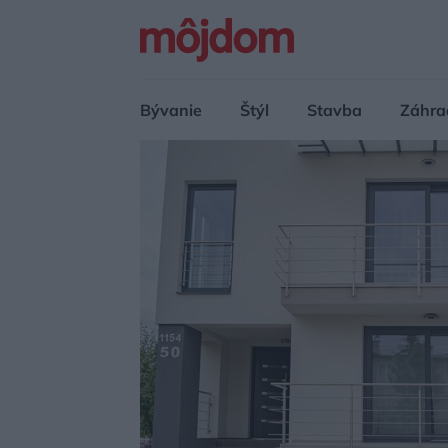
Bývanie
Štýl
Stavba
Záhra