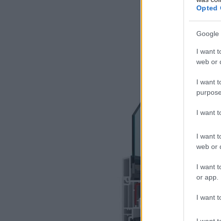
Opted 
Google 
I want t
web or d
I want t
purpose
I want 
I want t
web or d
I want t
or app.
I want t
I want t