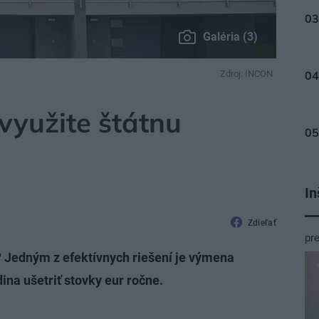
Galéria (3)
Zdroj: INCON
využite štátnu
In
Zdieľať
pr
? Jedným z efektívnych riešení je výmena
ina ušetriť stovky eur ročne.