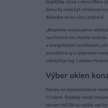
Najbližšia výzva v rámci Plánu 
domu by mala byť vyhlásená kon
dôkladne sa na výzvu pripraviť.
„Bezplatne zrealizujeme obhlia
navrhneme mu vhodné riešenie a
s energetickým certifikátom p
pomôžeme aj s vybavením energe
zdôrazňuje Ing. Ladislav Pavlovi
Výber okien konz
Nároky na tepelnoizolačné vlastn
15 rokmi. Rozdiely medzi starý
oknami INCON sú väčšie, než by s