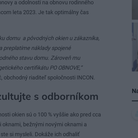
obnovy a odolnosti na obnovu rodinného
com leta 2023. Je tak optimálny čas
dku domu a pôvodných okien u zákazníka,
 preplatíme náklady spojené
ôvodného stavu domu. Zároveň mu
tického certifikátu PO OBNOVE,“
č, obchodný riaditeľ spoločnosti INCON.
Na
ultujte s odborníkom
osti okien sú o 100 % vyššie ako pred cca
mi oknami, bežnými novými oknami a
te si mysleli. Dokáže ich odhaliť