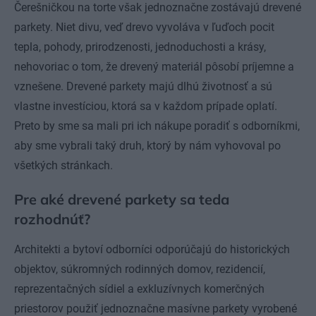
Čerešničkou na torte však jednoznačne zostávajú drevené
parkety. Niet divu, veď drevo vyvoláva v ľuďoch pocit
tepla, pohody, prirodzenosti, jednoduchosti a krásy,
nehovoriac o tom, že drevený materiál pôsobí príjemne a
vznešene. Drevené parkety majú dlhú životnosť a sú
vlastne investíciou, ktorá sa v každom prípade oplatí.
Preto by sme sa mali pri ich nákupe poradiť s odborníkmi,
aby sme vybrali taký druh, ktorý by nám vyhovoval po
všetkých stránkach.
Pre aké drevené parkety sa teda
rozhodnúť?
Architekti a bytoví odborníci odporúčajú do historických
objektov, súkromných rodinných domov, rezidencií,
reprezentačných sídiel a exkluzívnych komerčných
priestorov použiť jednoznačne masívne parkety vyrobené