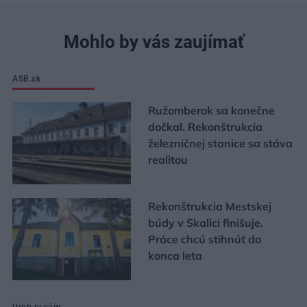
Mohlo by vás zaujímať
ASB.sk
Ružomberok sa konečne
dočkal. Rekonštrukcia
železničnej stanice sa stáva
realitou
Rekonštrukcia Mestskej
búdy v Skalici finišuje.
Práce chcú stihnúť do
konca leta
Urob si sám