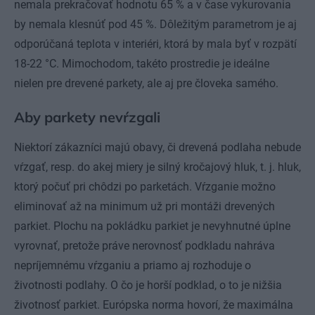
nemala prekračovať hodnotu 65 % a v čase vykurovania
by nemala klesnúť pod 45 %. Dôležitým parametrom je aj
odporúčaná teplota v interiéri, ktorá by mala byť v rozpätí
18-22 °C. Mimochodom, takéto prostredie je ideálne
nielen pre drevené parkety, ale aj pre človeka samého.
Aby parkety nevŕzgali
Niektorí zákazníci majú obavy, či drevená podlaha nebude
vŕzgať, resp. do akej miery je silný kročajový hluk, t. j. hluk,
ktorý počuť pri chôdzi po parketách. Vŕzganie možno
eliminovať až na minimum už pri montáži drevených
parkiet. Plochu na pokládku parkiet je nevyhnutné úplne
vyrovnať, pretože práve nerovnosť podkladu nahráva
nepríjemnému vŕzganiu a priamo aj rozhoduje o
životnosti podlahy. O čo je horší podklad, o to je nižšia
životnosť parkiet. Európska norma hovorí, že maximálna