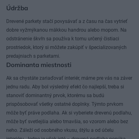
Údržba
Drevené parkety stačí povysávať a z času na čas vytrieť
dobre vyžmýkanou mäkkou handrou alebo mopom. Na
odstránenie škvŕn sa používa k tomu určený čistiaci
prostriedok, ktorý si môžete zakúpiť v špecializovaných
predajniach s parketami.
Dominanta miestnosti
Ak sa chystáte zariaďovať interiér, máme pre vás na záver
jednu radu. Aby bol výsledný efekt čo najlepší, treba si
stanoviť dominantný prvok, ktorému sa budú
prispôsobovať všetky ostatné doplnky. Týmto prvkom
môže byť práve podlaha. Ak si vyberiete drevenú podlahu,
môže byť svetlejšia alebo tmavšia, so vzorom alebo bez
neho. Záleží od osobného vkusu, štýlu a od účelu
interiéru. Jedno je však isté – drevená podlaha ponúka