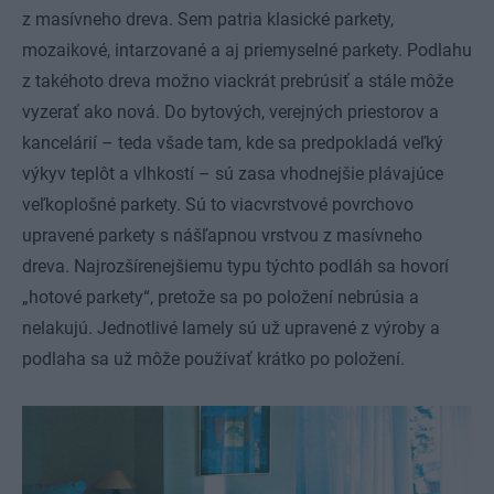
z masívneho dreva. Sem patria klasické parkety,
mozaikové, intarzované a aj priemyselné parkety. Podlahu
z takéhoto dreva možno viackrát prebrúsiť a stále môže
vyzerať ako nová. Do bytových, verejných priestorov a
kancelárií – teda všade tam, kde sa predpokladá veľký
výkyv teplôt a vlhkostí – sú zasa vhodnejšie plávajúce
veľkoplošné parkety. Sú to viacvrstvové povrchovo
upravené parkety s nášľapnou vrstvou z masívneho
dreva. Najrozšírenejšiemu typu týchto podláh sa hovorí
„hotové parkety“, pretože sa po položení nebrúsia a
nelakujú. Jednotlivé lamely sú už upravené z výroby a
podlaha sa už môže používať krátko po položení.