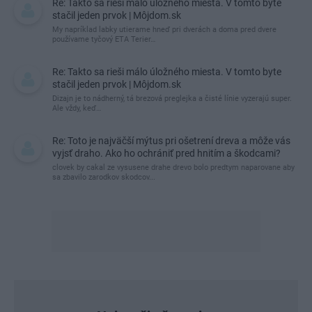
Re: Takto sa rieši málo úložného miesta. V tomto byte
stačil jeden prvok | Môjdom.sk
My napríklad labky utierame hneď pri dverách a doma pred dvere
používame tyčový ETA Terier…
Re: Takto sa rieši málo úložného miesta. V tomto byte
stačil jeden prvok | Môjdom.sk
Dizajn je to nádherný, tá brezová preglejka a čisté línie vyzerajú super.
Ale vždy, keď…
Re: Toto je najväčší mýtus pri ošetrení dreva a môže vás
vyjsť draho. Ako ho ochrániť pred hnitím a škodcami?
clovek by cakal ze vysusene drahe drevo bolo predtym naparovane aby
sa zbavilo zarodkov skodcov...