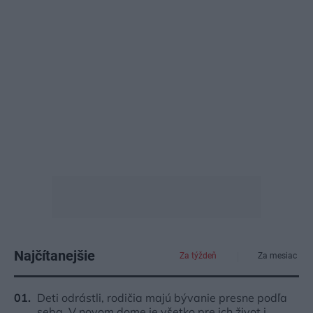
Najčítanejšie
Za týždeň
Za mesiac
Deti odrástli, rodičia majú bývanie presne podľa
seba. V novom dome je všetko pre ich život i