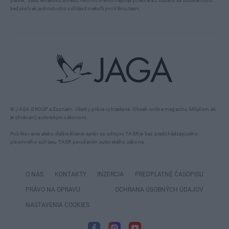
piatok. Vašu emailovú adresu nikomu inému neposkytneme a z odberu sa budete môcť
kedykoľvek jednoducho odhlásiť niekoľkými kliknutiami.
© JAGA GROUP a Zoznam. Všetky práva vyhradené. Obsah online magazínu Môjdom.sk
je chránený autorským zákonom.
Publikovanie alebo ďalšie šírenie správ zo zdrojov TASR je bez predchádzajúceho
písomného súhlasu TASR porušením autorského zákona.
O NÁS
KONTAKTY
INZERCIA
PREDPLATNÉ ČASOPISU
PRÁVO NA OPRAVU
OCHRANA OSOBNÝCH ÚDAJOV
NASTAVENIA COOKIES