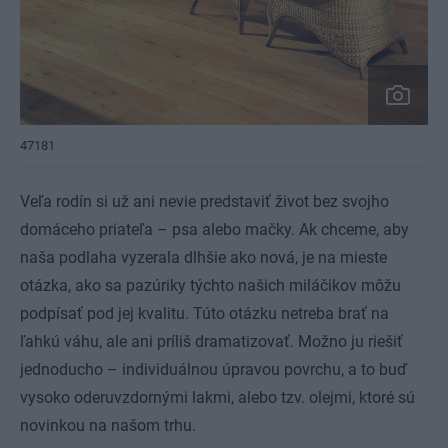
47181
Veľa rodín si už ani nevie predstaviť život bez svojho
domáceho priateľa – psa alebo mačky. Ak chceme, aby
naša podlaha vyzerala dlhšie ako nová, je na mieste
otázka, ako sa pazúriky týchto našich miláčikov môžu
podpísať pod jej kvalitu. Túto otázku netreba brať na
ľahkú váhu, ale ani príliš dramatizovať. Možno ju riešiť
jednoducho – individuálnou úpravou povrchu, a to buď
vysoko oderuvzdornými lakmi, alebo tzv. olejmi, ktoré sú
novinkou na našom trhu.