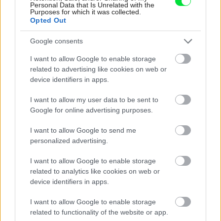
Personal Data that Is Unrelated with the
Purposes for which it was collected.
Opted Out
Google consents
Kedysi boli veľkým trendom, dnes sa im
I want to allow Google to enable storage
radšej vyhnite. Týchto 7 vecí robí vašu
related to advertising like cookies on web or
device identifiers in apps.
obývačku zastaralou
I want to allow my user data to be sent to
Google for online advertising purposes.
I want to allow Google to send me
personalized advertising.
I want to allow Google to enable storage
related to analytics like cookies on web or
device identifiers in apps.
I want to allow Google to enable storage
related to functionality of the website or app.