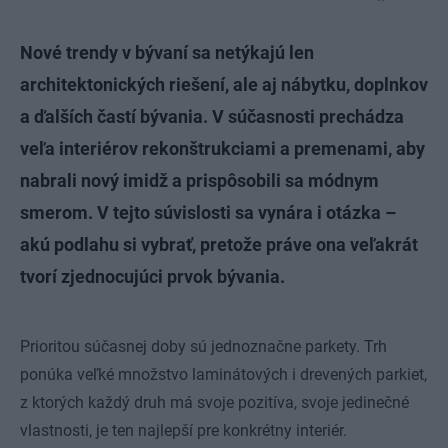
Nové trendy v bývaní sa netýkajú len
architektonických riešení, ale aj nábytku, doplnkov
a ďalších častí bývania. V súčasnosti prechádza
veľa interiérov rekonštrukciami a premenami, aby
nabrali nový imidž a prispôsobili sa módnym
smerom. V tejto súvislosti sa vynára i otázka –
akú podlahu si vybrať, pretože práve ona veľakrát
tvorí zjednocujúci prvok bývania.
Prioritou súčasnej doby sú jednoznačne parkety. Trh
ponúka veľké množstvo laminátových i drevených parkiet,
z ktorých každý druh má svoje pozitíva, svoje jedinečné
vlastnosti, je ten najlepší pre konkrétny interiér.