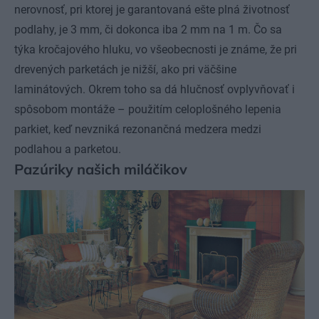
nerovnosť, pri ktorej je garantovaná ešte plná životnosť
podlahy, je 3 mm, či dokonca iba 2 mm na 1 m. Čo sa
týka kročajového hluku, vo všeobecnosti je známe, že pri
drevených parketách je nižší, ako pri väčšine
laminátových. Okrem toho sa dá hlučnosť ovplyvňovať i
spôsobom montáže – použitím celoplošného lepenia
parkiet, keď nevzniká rezonančná medzera medzi
podlahou a parketou.
Pazúriky našich miláčikov