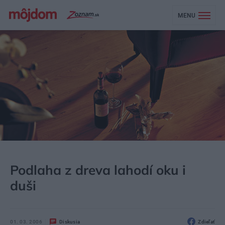
MENU
MÔJDOM
STAVBA A REKONŠTRUKCIA
PODLAHA, DLAŽBA
Podlaha z dreva lahodí oku i
duši
01. 03. 2006
Diskusia
Zdieľať