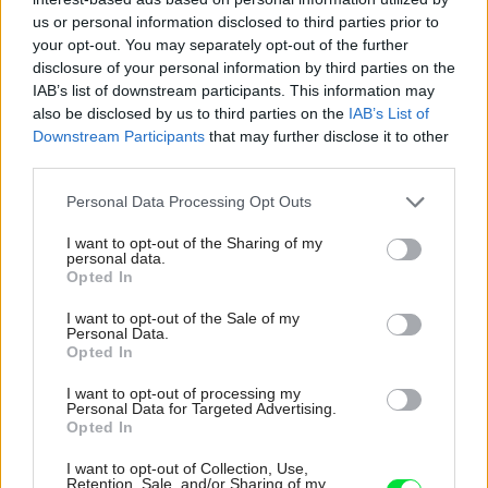
us or personal information disclosed to third parties prior to
your opt-out. You may separately opt-out of the further
disclosure of your personal information by third parties on the
IAB’s list of downstream participants. This information may
also be disclosed by us to third parties on the
IAB’s List of
Downstream Participants
that may further disclose it to other
third parties.
Pridajte túto surovinu do prania, obliečky
Please note that this website/app uses one or more Google
Personal Data Processing Opt Outs
budú hladšie a pevnejšie. Starý trik z
services and may gather and store information including but
hotelov poznali už naše babičky
not limited to your visit or usage behaviour. You may click to
I want to opt-out of the Sharing of my
personal data.
grant or deny consent to Google and its third-party tags to
Opted In
use your data for below specified purposes in below Google
consent section.
I want to opt-out of the Sale of my
Personal Data.
Opted In
I want to opt-out of processing my
Personal Data for Targeted Advertising.
Opted In
I want to opt-out of Collection, Use,
Retention, Sale, and/or Sharing of my