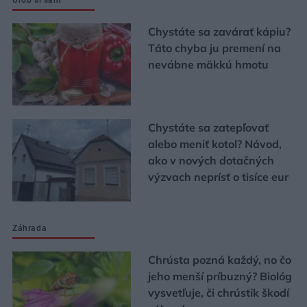
Chystáte sa zavárať kápiu?
Táto chyba ju premení na
nevábne mäkkú hmotu
Chystáte sa zatepľovať
alebo meniť kotol? Návod,
ako v nových dotačných
výzvach neprísť o tisíce eur
Záhrada
Chrústa pozná každý, no čo
jeho menší príbuzný? Biológ
vysvetľuje, či chrústik škodí