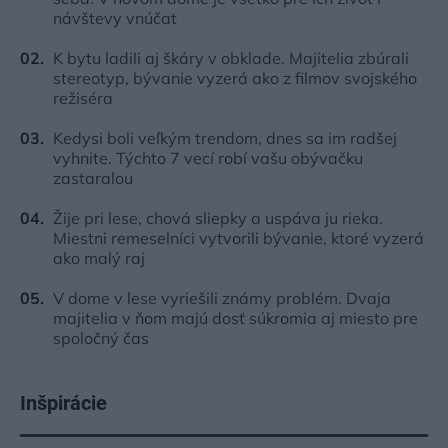
návštevy vnúčat
K bytu ladili aj škáry v obklade. Majitelia zbúrali
stereotyp, bývanie vyzerá ako z filmov svojského
režiséra
Kedysi boli veľkým trendom, dnes sa im radšej
vyhnite. Týchto 7 vecí robí vašu obývačku
zastaralou
Žije pri lese, chová sliepky a uspáva ju rieka.
Miestni remeselníci vytvorili bývanie, ktoré vyzerá
ako malý raj
V dome v lese vyriešili známy problém. Dvaja
majitelia v ňom majú dosť súkromia aj miesto pre
spoločný čas
Inšpirácie