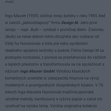
41603
Ingo Maurer (1935) začínal svoju kariéru v roku 1965, keď
si založil „jednochlapovú“ firmu
Design M
. Jeho prvé
lampy – napr.
Bulb
– vznikali v pivničnej dielni. Žiarovka
(Bulb)
sa nesie dielom tohto dizajnéra ako vodiaca niť.
Vždy ho fascinovala a bola pre neho symbolom
ideálneho spojenia techniky a poézie. Firma Design M sa
postupne rozrastala, z pivnice sa presťahovala do väčších
a lepších priestorov a transformovala sa na spoločnosť s
názvom
Ingo Maurer GmbH
. Výrobou klasických
komerčných svietidiel si zabezpečila financie na vývoj
moderných a avantgardných dizajnérskych kúskov. V 70.
rokoch Inga Maurera fascinovali tradičné japonské
výrobné metódy, bambusový a ryžový papier a začal ich
využívať na výrobu lámp. Vznikla originálna kolekcia