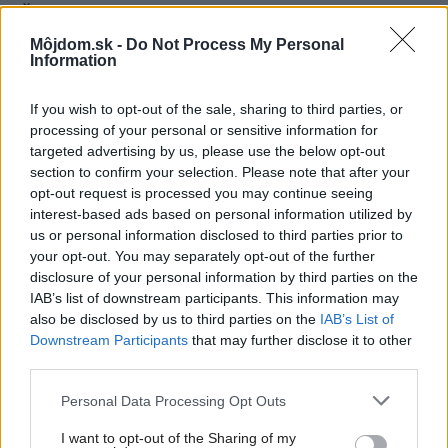
Šíri sa z odpadkového koša silný zápach?
Tieto kroky vám pomôžu zbaviť sa ho
Môjdom.sk -
Do Not Process My Personal
Information
If you wish to opt-out of the sale, sharing to third parties, or
processing of your personal or sensitive information for
targeted advertising by us, please use the below opt-out
section to confirm your selection. Please note that after your
opt-out request is processed you may continue seeing
interest-based ads based on personal information utilized by
us or personal information disclosed to third parties prior to
your opt-out. You may separately opt-out of the further
disclosure of your personal information by third parties on the
IAB’s list of downstream participants. This information may
also be disclosed by us to third parties on the
IAB’s List of
Downstream Participants
that may further disclose it to other
third parties.
Pred týmito interiérovými trendmi dizajnéri
Please note that this website/app uses one or more Google
Personal Data Processing Opt Outs
varujú! Prečo by ste sa im mali radšej vyhnúť?
services and may gather and store information including but
not limited to your visit or usage behaviour. You may click to
I want to opt-out of the Sharing of my