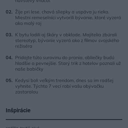
návštevy vnúčat
Žije pri lese, chová sliepky a uspáva ju rieka.
Miestni remeselníci vytvorili bývanie, ktoré vyzerá
ako malý raj
K bytu ladili aj škáry v obklade. Majitelia zbúrali
stereotyp, bývanie vyzerá ako z filmov svojského
režiséra
Pridajte túto surovinu do prania, obliečky budú
hladšie a pevnejšie. Starý trik z hotelov poznali už
naše babičky
Kedysi boli veľkým trendom, dnes sa im radšej
vyhnite. Týchto 7 vecí robí vašu obývačku
zastaralou
Inšpirácie