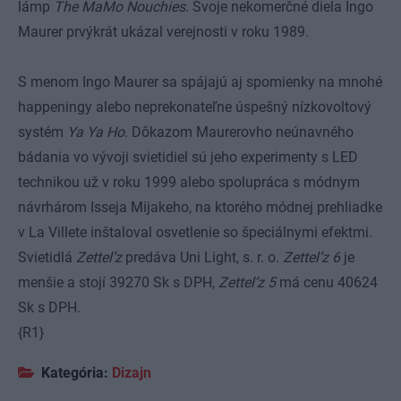
lámp
The MaMo Nouchies
. Svoje nekomerčné diela Ingo
Maurer prvýkrát ukázal verejnosti v roku 1989.
S menom Ingo Maurer sa spájajú aj spomienky na mnohé
happeningy alebo neprekonateľne úspešný nízkovoltový
systém
Ya Ya Ho
. Dôkazom Maurerovho neúnavného
bádania vo vývoji svietidiel sú jeho experimenty s LED
technikou už v roku 1999 alebo spolupráca s módnym
návrhárom Isseja Mijakeho, na ktorého módnej prehliadke
v La Villete inštaloval osvetlenie so špeciálnymi efektmi.
Svietidlá
Zettel’z
predáva Uni Light, s. r. o.
Zettel’z 6
je
menšie a stojí
39270 Sk
s DPH,
Zettel’z 5
má cenu
40624
Sk
s DPH.
{R1}
Kategória:
Dizajn