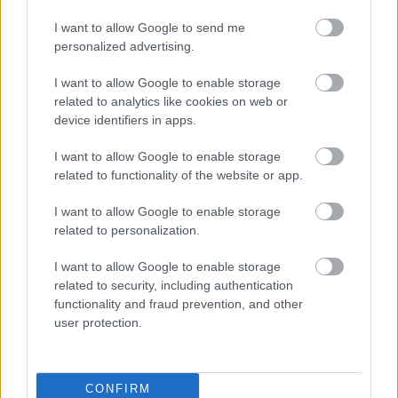
I want to allow Google to send me
personalized advertising.
I want to allow Google to enable storage
related to analytics like cookies on web or
device identifiers in apps.
Prečo si získava srdcia ľudí? Spoznajte
tajomstvo moderného vidieckeho štýlu
I want to allow Google to enable storage
related to functionality of the website or app.
I want to allow Google to enable storage
related to personalization.
I want to allow Google to enable storage
related to security, including authentication
functionality and fraud prevention, and other
user protection.
Päť dizajnových prvkov v interiéri, ktoré nikdy
CONFIRM