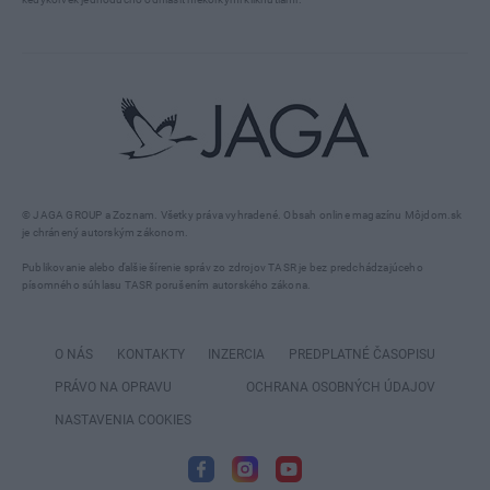
© JAGA GROUP a Zoznam. Všetky práva vyhradené. Obsah online magazínu Môjdom.sk
je chránený autorským zákonom.
Publikovanie alebo ďalšie šírenie správ zo zdrojov TASR je bez predchádzajúceho
písomného súhlasu TASR porušením autorského zákona.
O NÁS
KONTAKTY
INZERCIA
PREDPLATNÉ ČASOPISU
PRÁVO NA OPRAVU
OCHRANA OSOBNÝCH ÚDAJOV
NASTAVENIA COOKIES