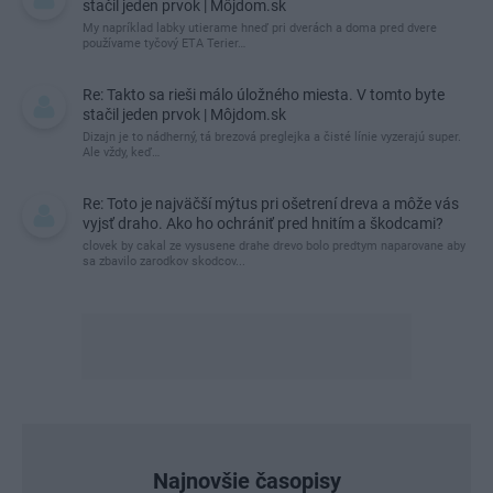
stačil jeden prvok | Môjdom.sk
My napríklad labky utierame hneď pri dverách a doma pred dvere
používame tyčový ETA Terier…
Re: Takto sa rieši málo úložného miesta. V tomto byte
stačil jeden prvok | Môjdom.sk
Dizajn je to nádherný, tá brezová preglejka a čisté línie vyzerajú super.
Ale vždy, keď…
Re: Toto je najväčší mýtus pri ošetrení dreva a môže vás
vyjsť draho. Ako ho ochrániť pred hnitím a škodcami?
clovek by cakal ze vysusene drahe drevo bolo predtym naparovane aby
sa zbavilo zarodkov skodcov...
Najnovšie časopisy