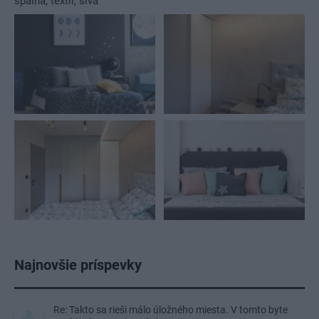
spálňa
,
textil
,
sivá
Najnovšie príspevky
Re: Takto sa rieši málo úložného miesta. V tomto byte