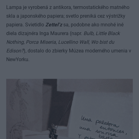
Lampa je vyrobená z antikora, termostatického matného
skla a japonského papiera; svetlo preniká cez výstrižky
papiera. Svietidlo
Zettel’z
sa, podobne ako mnohé iné
diela dizajnéra Inga Maurera (napr.
Bulb, Little Black
Nothing, Porca Miseria, Lucellino Wall, Wo bist du
Edison?
), dostalo do zbierky Múzea moderného umenia v
NewYorku.