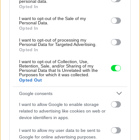
personal data.
grant or deny consent to Google and its third-party tags to
Opted In
use your data for below specified purposes in below Google
consent section.
I want to opt-out of the Sale of my
Personal Data.
Opted In
I want to opt-out of processing my
Personal Data for Targeted Advertising.
Opted In
I want to opt-out of Collection, Use,
Retention, Sale, and/or Sharing of my
Personal Data that Is Unrelated with the
Purposes for which it was collected.
Opted Out
Aktuálne trendy v bývaní
Google consents
I want to allow Google to enable storage
related to advertising like cookies on web or
device identifiers in apps.
I want to allow my user data to be sent to
Google for online advertising purposes.