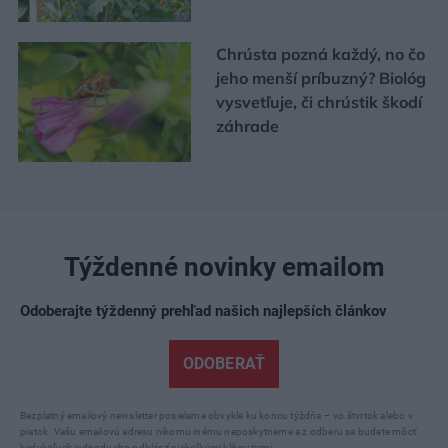
Chrústa pozná každý, no čo
jeho menší príbuzný? Biológ
vysvetľuje, či chrústik škodí
záhrade
Týždenné novinky emailom
Odoberajte týždenný prehľad našich najlepších článkov
ODOBERAŤ
Bezplatný emailový newsletter posielame obvykle ku koncu týždňa – vo štvrtok alebo v
piatok. Vašu emailovú adresu nikomu inému neposkytneme a z odberu sa budete môcť
kedykoľvek jednoducho odhlásiť niekoľkými kliknutiami.