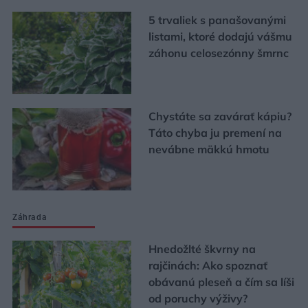
5 trvaliek s panašovanými
listami, ktoré dodajú vášmu
záhonu celosezónny šmrnc
Chystáte sa zavárať kápiu?
Táto chyba ju premení na
nevábne mäkkú hmotu
Záhrada
Hnedožlté škvrny na
rajčinách: Ako spoznať
obávanú pleseň a čím sa líši
od poruchy výživy?