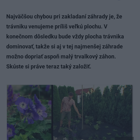
Najväčšou chybou pri zakladaní záhrady je, že
trávniku venujeme príliš veľkú plochu. V
konečnom dôsledku bude vždy plocha trávnika
dominovať, takže si aj v tej najmenšej záhrade
možno dopriať aspoň malý trvalkový záhon.
Skúste si práve teraz taký založiť.