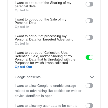
not limited to your visit or usage behaviour. You may click to
I want to opt-out of the Sharing of my
personal data.
grant or deny consent to Google and its third-party tags to
Opted In
use your data for below specified purposes in below Google
consent section.
I want to opt-out of the Sale of my
Personal Data.
Opted In
I want to opt-out of processing my
Personal Data for Targeted Advertising.
Opted In
Materiály rozhodujú viac, než si myslíte:
I want to opt-out of Collection, Use,
Takto dokážu ovplyvniť atmosféru aj dojem
Retention, Sale, and/or Sharing of my
Personal Data that Is Unrelated with the
z bývania
Purposes for which it was collected.
Opted Out
Google consents
I want to allow Google to enable storage
related to advertising like cookies on web or
device identifiers in apps.
I want to allow my user data to be sent to