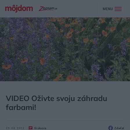
MENU
MÔJDOM
ZÁHRADA A EXTERIÉR
HURÁ DO ZÁHRADY
VIDEO Oživte svoju záhradu
farbami!
29. 08. 2012
Diskusia
Zdieľať