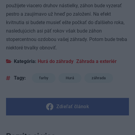
použijete viacero druhov nástielky, záhon bude vyzerať
pestro a zaujímavo už hneď po založení. Na efekt
kvitnutia si budete musieť ešte počkať do ďalšieho roka,
nasledujúcich asi päť rokov však bude záhon
stopercentnou ozdobou vašej záhrady. Potom bude treba
niektoré trvalky obnoviť.
Kategória:
Hurá do záhrady
Záhrada a exteriér
Tagy:
farby
Hurá
záhrada
Zdieľať článok