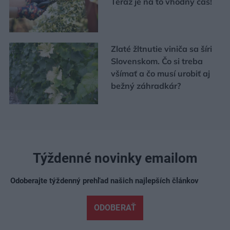
Teraz je na to vhodný čas!
Zlaté žltnutie viniča sa šíri
Slovenskom. Čo si treba
všímať a čo musí urobiť aj
bežný záhradkár?
Týždenné novinky emailom
Odoberajte týždenný prehľad našich najlepších článkov
ODOBERAŤ