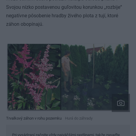
Svojou nízko postavenou guľovitou korunkou „rozbije“
negatívne pôsobenie hradby živého plota z tují, ktoré
záhon obopínajú.
Trvalkový záhon v rohu pozemku
Hurá do záhrady
Pri vysádzaní začnite vždy najväčšími rastlinami, takže zasaďte