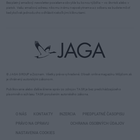
Bezplatný emailový newsletter posielame obvykle ku koncu týždňa – vo štvrtok alebo v
piatok. Vašu emailovú adresu nikomu inému neposkytneme a z odberu sa budete môcť
kedykoľvek jednoducho odhlásiť niekoľkými kliknutiami.
© JAGA GROUP a Zoznam. Všetky práva vyhradené. Obsah online magazínu Môjdom.sk
je chránený autorským zákonom.
Publikovanie alebo ďalšie šírenie správ zo zdrojov TASR je bez predchádzajúceho
písomného súhlasu TASR porušením autorského zákona.
O NÁS
KONTAKTY
INZERCIA
PREDPLATNÉ ČASOPISU
PRÁVO NA OPRAVU
OCHRANA OSOBNÝCH ÚDAJOV
NASTAVENIA COOKIES