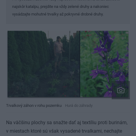
najskôr katalpu, prejdite na vždy zelené druhy a nakoniec
vysádzajte mohutné trvalky až pokryvné drobné druhy.
Trvalkový záhon v rohu pozemku
Hurá do záhrady
Na väčšinu plochy sa snažte dať aj textíliu proti burinám,
v miestach ktoré sú však vysadené trvalkami, nechajte