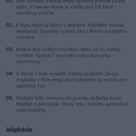
Deti odrástli, rodičia majú bývanie presne podľa
seba. V novom dome je všetko pre ich život i
návštevy vnúčat
K bytu ladili aj škáry v obklade. Majitelia zbúrali
stereotyp, bývanie vyzerá ako z filmov svojského
režiséra
Kedysi boli veľkým trendom, dnes sa im radšej
vyhnite. Týchto 7 vecí robí vašu obývačku
zastaralou
V dome v lese vyriešili známy problém. Dvaja
majitelia v ňom majú dosť súkromia aj miesto pre
spoločný čas
Pridajte túto surovinu do prania, obliečky budú
hladšie a pevnejšie. Starý trik z hotelov poznali už
naše babičky
Inšpirácie