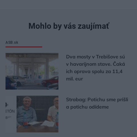
Mohlo by vás zaujímať
ASB.sk
Dva mosty v Trebišove sú
v havarijnom stave. Čaká
ich oprava spolu za 11,4
mil. eur
Strabag: Potichu sme prišli
a potichu odídeme