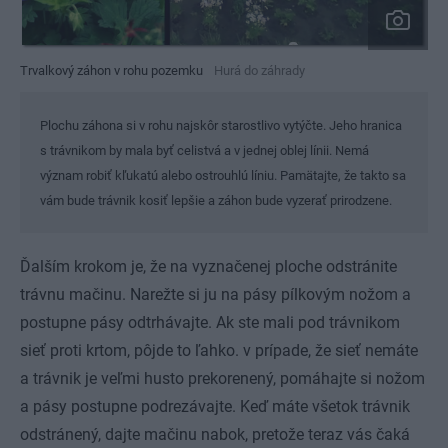
Trvalkový záhon v rohu pozemku
Hurá do záhrady
Plochu záhona si v rohu najskôr starostlivo vytýčte. Jeho hranica
s trávnikom by mala byť celistvá a v jednej oblej línii. Nemá
význam robiť kľukatú alebo ostrouhlú líniu. Pamätajte, že takto sa
vám bude trávnik kosiť lepšie a záhon bude vyzerať prirodzene.
Ďalším krokom je, že na vyznačenej ploche odstránite
trávnu mačinu. Narežte si ju na pásy pílkovým nožom a
postupne pásy odtrhávajte. Ak ste mali pod trávnikom
sieť proti krtom, pôjde to ľahko. v prípade, že sieť nemáte
a trávnik je veľmi husto prekorenený, pomáhajte si nožom
a pásy postupne podrezávajte. Keď máte všetok trávnik
odstránený, dajte mačinu nabok, pretože teraz vás čaká