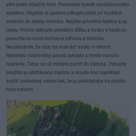
ešte jeden dôležitý krok. Posunutie trysiek zavlažovacieho
systému. Najskôr si opatrne odkopte pôdu pri tryskách
smerom do stredu trávnika. Nájdite prívodnú hadicu a jej
cestu. Potom odkopte potrebnú dĺžku a trysku s hadicou
presuňte na nové rozhranie záhona a trávnika.
Nezabudnite, že vždy by mali byť trysky v rohoch.
Nakoniec vodovodný prívod zakopte a trysky nanovo
nastavte. Teraz sa už môžete pustiť do záhona. Pokojne
použite aj odstránenú mačinu a skúste ňou napríklad
zvýšiť zakladaný záhon tak, že ju poukladajte na plochu
hore nohami.