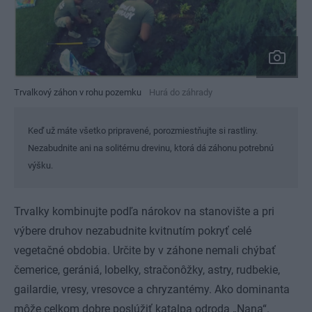
Trvalkový záhon v rohu pozemku
Hurá do záhrady
Keď už máte všetko pripravené, porozmiestňujte si rastliny.
Nezabudnite ani na solitérnu drevinu, ktorá dá záhonu potrebnú
výšku.
Trvalky kombinujte podľa nárokov na stanovište a pri
výbere druhov nezabudnite kvitnutím pokryť celé
vegetačné obdobia. Určite by v záhone nemali chýbať
čemerice, gerániá, lobelky, stračonôžky, astry, rudbekie,
gailardie, vresy, vresovce a chryzantémy. Ako dominanta
môže celkom dobre poslúžiť katalpa odroda „Nana“.