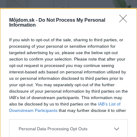
Môjdom.sk -
Do Not Process My Personal
Information
If you wish to opt-out of the sale, sharing to third parties, or
processing of your personal or sensitive information for
targeted advertising by us, please use the below opt-out
section to confirm your selection. Please note that after your
opt-out request is processed you may continue seeing
interest-based ads based on personal information utilized by
us or personal information disclosed to third parties prior to
Pridajte túto surovinu do prania, obliečky
your opt-out. You may separately opt-out of the further
budú hladšie a pevnejšie. Starý trik z
disclosure of your personal information by third parties on the
hotelov poznali už naše babičky
IAB’s list of downstream participants. This information may
also be disclosed by us to third parties on the
IAB’s List of
Downstream Participants
that may further disclose it to other
third parties.
Please note that this website/app uses one or more Google
Personal Data Processing Opt Outs
services and may gather and store information including but