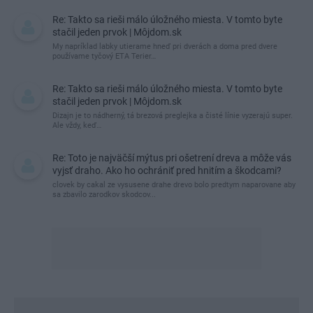
Re: Takto sa rieši málo úložného miesta. V tomto byte
stačil jeden prvok | Môjdom.sk
My napríklad labky utierame hneď pri dverách a doma pred dvere
používame tyčový ETA Terier…
Re: Takto sa rieši málo úložného miesta. V tomto byte
stačil jeden prvok | Môjdom.sk
Dizajn je to nádherný, tá brezová preglejka a čisté línie vyzerajú super.
Ale vždy, keď…
Re: Toto je najväčší mýtus pri ošetrení dreva a môže vás
vyjsť draho. Ako ho ochrániť pred hnitím a škodcami?
clovek by cakal ze vysusene drahe drevo bolo predtym naparovane aby
sa zbavilo zarodkov skodcov...