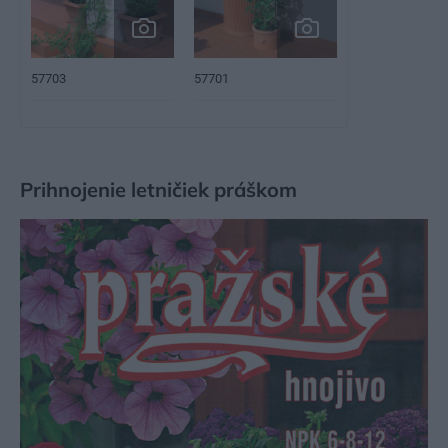
57703
57701
Prihnojenie letničiek práškom