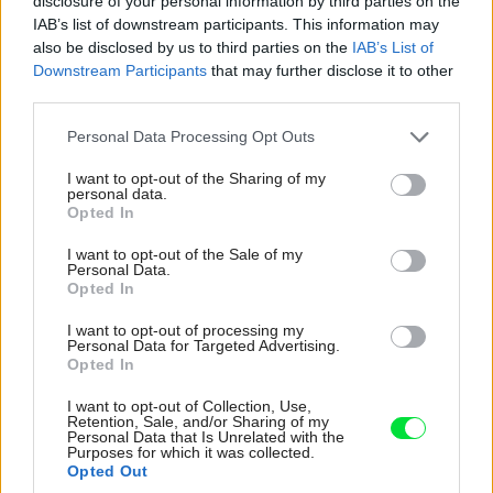
disclosure of your personal information by third parties on the
aj kvapalné. Letničky je dobré prihnojiť 1x týždenne,
IAB’s list of downstream participants. This information may
also be disclosed by us to third parties on the
IAB’s List of
pričom v prípade tuhých hnojív sa vhodný roztok pripraví
Downstream Participants
that may further disclose it to other
rozpustením predpísanej dávky v zálievkovej vode,
third parties.
zvyčajne 10 g na 2 litre vody. Hnojivá podporujúce
Please note that this website/app uses one or more Google
Personal Data Processing Opt Outs
kvitnutie by mali mať vyšší obsah draslíka a fosforu
services and may gather and store information including but
(býva to uvedené na obale) a menší podiel dusíka.
not limited to your visit or usage behaviour. You may click to
I want to opt-out of the Sharing of my
personal data.
grant or deny consent to Google and its third-party tags to
Pražské hnojivo na balkónové a izbové rastliny vyrába
Opted In
use your data for below specified purposes in below Google
Druchema Praha a dostanete ho kúpiť v predajniach s
consent section.
I want to opt-out of the Sale of my
potrebami pre záhradkárov.
Personal Data.
Opted In
I want to opt-out of processing my
Personal Data for Targeted Advertising.
Opted In
I want to opt-out of Collection, Use,
Retention, Sale, and/or Sharing of my
Personal Data that Is Unrelated with the
Purposes for which it was collected.
Opted Out