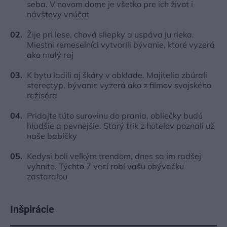
seba. V novom dome je všetko pre ich život i
návštevy vnúčat
Žije pri lese, chová sliepky a uspáva ju rieka.
Miestni remeselníci vytvorili bývanie, ktoré vyzerá
ako malý raj
K bytu ladili aj škáry v obklade. Majitelia zbúrali
stereotyp, bývanie vyzerá ako z filmov svojského
režiséra
Pridajte túto surovinu do prania, obliečky budú
hladšie a pevnejšie. Starý trik z hotelov poznali už
naše babičky
Kedysi boli veľkým trendom, dnes sa im radšej
vyhnite. Týchto 7 vecí robí vašu obývačku
zastaralou
Inšpirácie