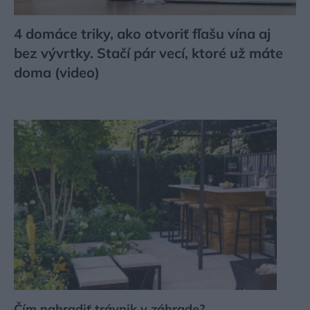
4 domáce triky, ako otvoriť fľašu vína aj
bez vývrtky. Stačí pár vecí, ktoré už máte
doma (video)
Čím nahradiť trávnik v záhrade?