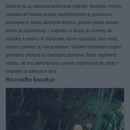
Ideálne sú aj samozavlažovacie nádoby. Rastlinu možno
zásobovať vlahou počas neprítomnosti aj pomocou
bavlnených alebo sklených knôtov, pričom jeden koniec
knôtu je zapichnutý v črepníku a druhý je vložený do
nádoby s vodou. K rastlinám, ktoré vyžadujú viac vody,
možno zaviesť aj viacej knôtov. Väčším rastlinám doplní
potrebnú vlhkosť aj obyčajná plastová fľaša naplnená
vodou, ak má perforovaný uzáver zapichnutý do pôdy v
črepníku a odrezané dno.
Rozsaďte kosatce