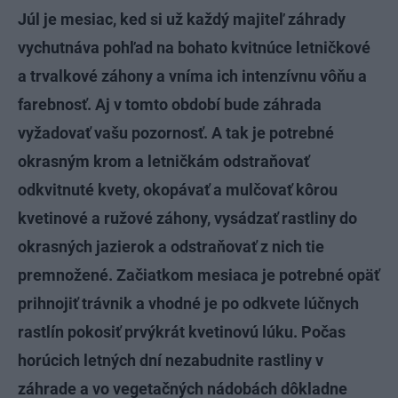
Júl je mesiac, ked si už každý majiteľ záhrady
vychutnáva pohľad na bohato kvitnúce letničkové
a trvalkové záhony a vníma ich intenzívnu vôňu a
farebnosť. Aj v tomto období bude záhrada
vyžadovať vašu pozornosť. A tak je potrebné
okrasným krom a letničkám odstraňovať
odkvitnuté kvety, okopávať a mulčovať kôrou
kvetinové a ružové záhony, vysádzať rastliny do
okrasných jazierok a odstraňovať z nich tie
premnožené. Začiatkom mesiaca je potrebné opäť
prihnojiť trávnik a vhodné je po odkvete lúčnych
rastlín pokosiť prvýkrát kvetinovú lúku. Počas
horúcich letných dní nezabudnite rastliny v
záhrade a vo vegetačných nádobách dôkladne