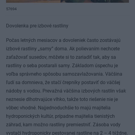
57694
Dovolenka pre izbové rastliny
Počas letných mesiacov a dovoleniek často zostávajú
izbové rastliny „samy” doma. Ak polievaním nechcete
zaťažovať susedov, môžete si to zariadiť tak, aby sa
rastliny o seba postarali samy. Základom úspechu je
voľba správneho spôsobu samozavlažovania. Väčšina
ľudí sa domnieva, že stačí črepníky postaviť do väčšej
nádoby s vodou. Prevažná väčšina izbových rastlín však
neznesie dlhotrvajúce vlhko, takže toto riešenie nie je
vôbec vhodné. Najjednoduchšie to majú majitelia
hydroponických kultúr, prípadne majitelia tienistých
záhrad, kam možno rastliny premiestniť. Zásoba vody
vystačí hydroponicky pestovanej rastline na 2 – 4 týždne.