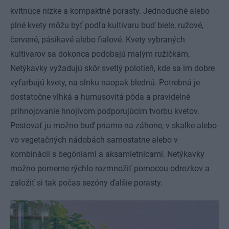
kvitnúce nízke a kompaktné porasty. Jednoduché alebo
plné kvety môžu byť podľa kultivaru buď biele, ružové,
červené, pásikavé alebo fialové. Kvety vybraných
kultivarov sa dokonca podobajú malým ružičkám.
Netýkavky vyžadujú skôr svetlý polotieň, kde sa im dobre
vyfarbujú kvety, na slnku naopak blednú. Potrebná je
dostatočne vlhká a humusovitá pôda a pravidelné
prihnojovanie hnojivom podporujúcim tvorbu kvetov.
Pestovať ju možno buď priamo na záhone, v skalke alebo
vo vegetačných nádobách samostatne alebo v
kombinácii s begóniami a aksamietnicami. Netýkavky
možno pomerne rýchlo rozmnožiť pomocou odrezkov a
založiť si tak počas sezóny ďalšie porasty.