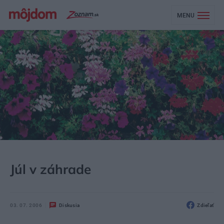
MENU
MÔJDOM
ZÁHRADA A EXTERIÉR
ZÁHRADNÁ TECHNIKA
Júl v záhrade
03. 07. 2006
Diskusia
Zdieľať