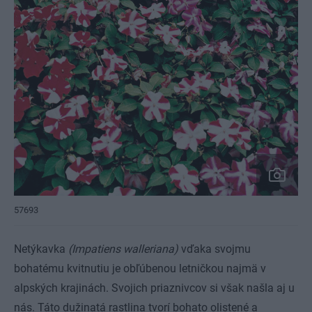
57693
Netýkavka
(Impatiens walleriana)
vďaka svojmu
bohatému kvitnutiu je obľúbenou letničkou najmä v
alpských krajinách. Svojich priaznivcov si však našla aj u
nás. Táto dužinatá rastlina tvorí bohato olistené a