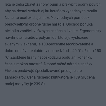
leta je treba zbaviť záhony burín a prekypriť pôdny povrch,
aby sa dostal vzduch aj ku koreňom vysadených rastlín.
Na tento účel existuje niekoľko vhodných pomôcok,
predovšetkým drobné ručné náradie. Obchod ponúka
niekoľko značiek v rôznych cenách a kvalite. Ergonomicky
navrhnuté náradie z polyamidu, ktoré je vystužené
sklenými vláknami, je 100-percentne recyklovateľné a
dobre odoláva teplotám v rozmedzí od –40 °C až do +150
°C. Zaoblené hrany nepoškodzujú pôdu ani korienky,
čepele možno naostriť. Drobné ručné náradie značky
Fiskars predávajú špecializované predajne pre
záhradkárov. Cena ručného kultivátora je 179 Sk, cena
malej motyčky je 239 Sk.