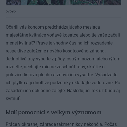
57695
Očarili vás koncom predchádzajúceho mesiaca
majestátne kvitnúce voňavé kosatce alebo tie vaše začali
menej kvitnúť? Práve je vhodný čas na ich rozsadenie,
respektíve založenie nového kosatcového záhona.
Jednotlivé trsy vyberte z pôdy, ostrým nožom alebo rýľom
rozdeľte, nechajte mierne zaschnúť rany, skráťte o
polovicu listovú plochu a znova ich vysaďte. Vysádzajte
ich plytko a jednotlivé podzemky ukladajte vodorovne. Po
zasadení ich dôkladne zalejte. Nasledujúci rok už budú aj
kvitnúť.
Malí pomocníci s veľkým významom
Práce v okrasnej záhrade takmer nikdy nekončia. Počas