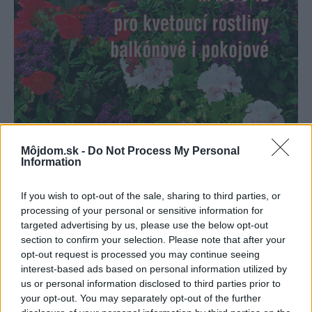
Môjdom.sk -
Do Not Process My Personal
Information
If you wish to opt-out of the sale, sharing to third parties, or
processing of your personal or sensitive information for
targeted advertising by us, please use the below opt-out
57699
section to confirm your selection. Please note that after your
opt-out request is processed you may continue seeing
Ak chcete mať vo svojej záhrade nepretržite kvitnúce
interest-based ads based on personal information utilized by
us or personal information disclosed to third parties prior to
farebné letničky, musíte im dodať okrem vlahy aj viac
your opt-out. You may separately opt-out of the further
živín. Na tento účel sú vhodné rôzne druhy hnojív, pevné