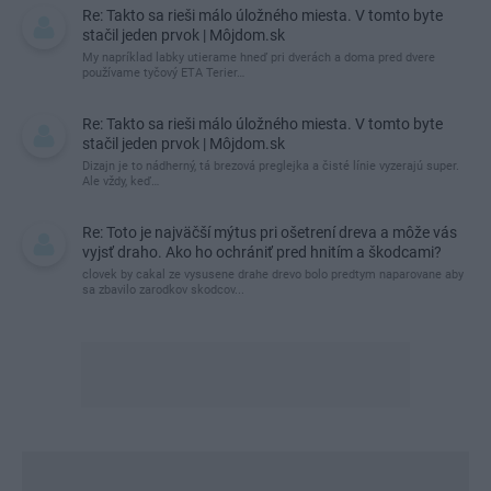
Re: Takto sa rieši málo úložného miesta. V tomto byte
stačil jeden prvok | Môjdom.sk
My napríklad labky utierame hneď pri dverách a doma pred dvere
používame tyčový ETA Terier…
Re: Takto sa rieši málo úložného miesta. V tomto byte
stačil jeden prvok | Môjdom.sk
Dizajn je to nádherný, tá brezová preglejka a čisté línie vyzerajú super.
Ale vždy, keď…
Re: Toto je najväčší mýtus pri ošetrení dreva a môže vás
vyjsť draho. Ako ho ochrániť pred hnitím a škodcami?
clovek by cakal ze vysusene drahe drevo bolo predtym naparovane aby
sa zbavilo zarodkov skodcov...