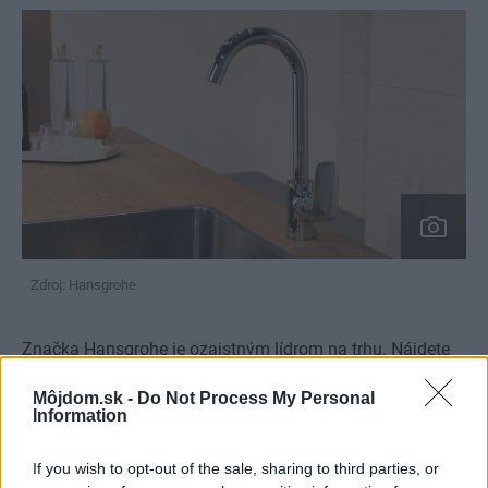
Zdroj: Hansgrohe
Značka Hansgrohe je ozajstným lídrom na trhu. Nájdete
od nej na našom e-shope aj iné produkty, ktorým nechýba
Môjdom.sk -
Do Not Process My Personal
ich povestná kvalita. Stačí si vybrať podľa svojho vkusu a
Information
potreby.
If you wish to opt-out of the sale, sharing to third parties, or