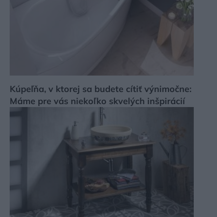
Kúpeľňa, v ktorej sa budete cítiť výnimočne:
Máme pre vás niekoľko skvelých inšpirácií