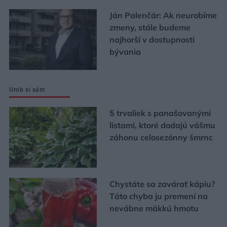
Ján Palenčár: Ak neurobíme
zmeny, stále budeme
najhorší v dostupnosti
bývania
Urob si sám
5 trvaliek s panašovanými
listami, ktoré dodajú vášmu
záhonu celosezónny šmrnc
Chystáte sa zavárať kápiu?
Táto chyba ju premení na
nevábne mäkkú hmotu