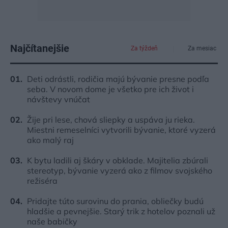
Najčítanejšie
Za týždeň
Za mesiac
Deti odrástli, rodičia majú bývanie presne podľa
seba. V novom dome je všetko pre ich život i
návštevy vnúčat
Žije pri lese, chová sliepky a uspáva ju rieka.
Miestni remeselníci vytvorili bývanie, ktoré vyzerá
ako malý raj
K bytu ladili aj škáry v obklade. Majitelia zbúrali
stereotyp, bývanie vyzerá ako z filmov svojského
režiséra
Pridajte túto surovinu do prania, obliečky budú
hladšie a pevnejšie. Starý trik z hotelov poznali už
naše babičky