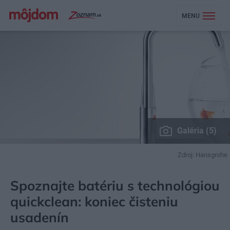
MENU
Galéria (5)
Zdroj: Hansgrohe
MÔJDOM
BÝVANIE
KÚPEĽŇA, WC
Spoznajte batériu s technológiou
quickclean: koniec čisteniu
usadenín