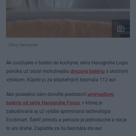
Zdroj: Hansgrohe
Ak uvažujete o batérii do kuchyne, séria Hansgrohe Logis
ponúka už očosi mohutnejšiu
drezovú batériu
s otočným
výtokom. Kúpite ju za prijateľných bezmála 112 eur.
Ako poslednú nám dovoľte predstaviť
umývadlovú
batériu od série Hansgrohe Focus
, v ktorej je
zabudovaná aj už vyššie spomínaná technológia
EcoSmart. Šetriť prírodu a peniaze je jednoduché a nie je
to ani drahé. Zaplatíte za ňu bezmála sto eur.