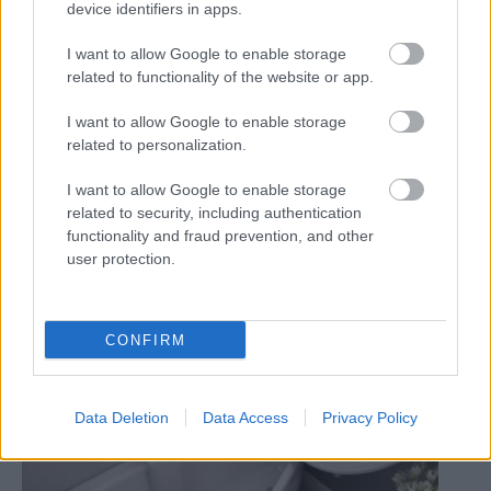
device identifiers in apps.
Kategória:
Kúpeľňa, WC
I want to allow Google to enable storage
related to functionality of the website or app.
Tagy:
umývadlá
umývadlové batérie
I want to allow Google to enable storage
related to personalization.
I want to allow Google to enable storage
Zdieľať článok
related to security, including authentication
functionality and fraud prevention, and other
user protection.
Pozrite si viac
CONFIRM
Data Deletion
Data Access
Privacy Policy