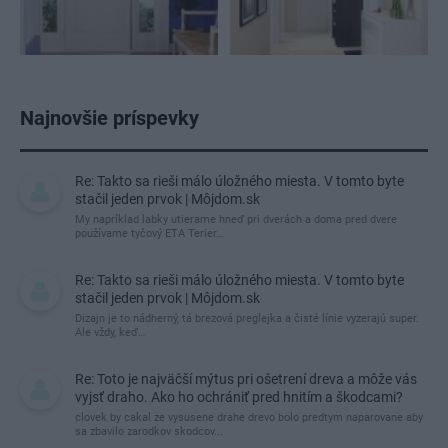
Najnovšie príspevky
Re: Takto sa rieši málo úložného miesta. V tomto byte
stačil jeden prvok | Môjdom.sk
My napríklad labky utierame hneď pri dverách a doma pred dvere
používame tyčový ETA Terier…
Re: Takto sa rieši málo úložného miesta. V tomto byte
stačil jeden prvok | Môjdom.sk
Dizajn je to nádherný, tá brezová preglejka a čisté línie vyzerajú super.
Ale vždy, keď…
Re: Toto je najväčší mýtus pri ošetrení dreva a môže vás
vyjsť draho. Ako ho ochrániť pred hnitím a škodcami?
clovek by cakal ze vysusene drahe drevo bolo predtym naparovane aby
sa zbavilo zarodkov skodcov...