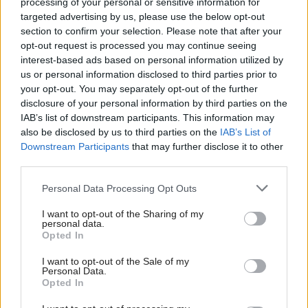
Bonus na záver
processing of your personal or sensitive information for
targeted advertising by us, please use the below opt-out
section to confirm your selection. Please note that after your
Umývadlá neslúžia len na umývanie rúk. Nalievame cez
opt-out request is processed you may continue seeing
ne vodu do váz, fliaš či pohárov, umývame si v ňom zuby
interest-based ads based on personal information utilized by
a niektorí si dokonca v ňom umyjeme aj vlasy.
us or personal information disclosed to third parties prior to
your opt-out. You may separately opt-out of the further
Nezabúdajte preto myslieť na každý účel, pre ktorý budete
disclosure of your personal information by third parties on the
svoju umývadlovú batériu potrebovať.
V sériách
IAB’s list of downstream participants. This information may
Hansgrohe Logis a Focus si prídete na svoje aj v dizajne,
also be disclosed by us to third parties on the
IAB’s List of
Downstream Participants
that may further disclose it to other
aj vo funkčnosti.
third parties.
Zdroj: PR článok VIVA eshop
Please note that this website/app uses one or more Google
Personal Data Processing Opt Outs
services and may gather and store information including but
not limited to your visit or usage behaviour. You may click to
I want to opt-out of the Sharing of my
personal data.
grant or deny consent to Google and its third-party tags to
Opted In
use your data for below specified purposes in below Google
consent section.
I want to opt-out of the Sale of my
Personal Data.
Opted In