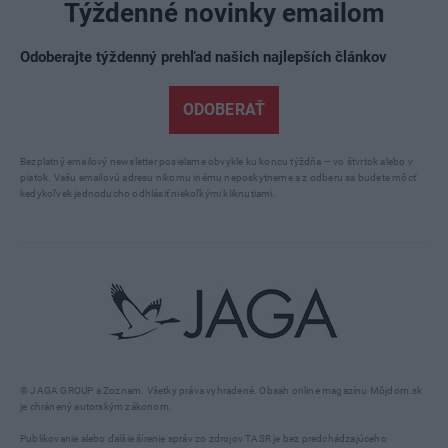
Týždenné novinky emailom
Odoberajte týždenný prehľad našich najlepších článkov
ODOBERAŤ
Bezplatný emailový newsletter posielame obvykle ku koncu týždňa – vo štvrtok alebo v
piatok. Vašu emailovú adresu nikomu inému neposkytneme a z odberu sa budete môcť
kedykoľvek jednoducho odhlásiť niekoľkými kliknutiami.
© JAGA GROUP a Zoznam. Všetky práva vyhradené. Obsah online magazínu Môjdom.sk
je chránený autorským zákonom.
Publikovanie alebo ďalšie šírenie správ zo zdrojov TASR je bez predchádzajúceho