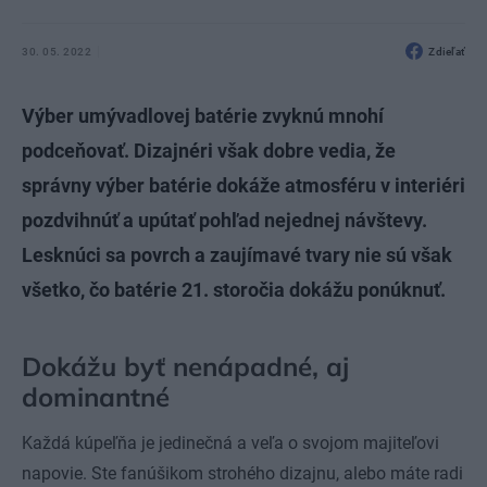
30. 05. 2022
Zdieľať
Výber umývadlovej batérie zvyknú mnohí
podceňovať. Dizajnéri však dobre vedia, že
správny výber batérie dokáže atmosféru v interiéri
pozdvihnúť a upútať pohľad nejednej návštevy.
Lesknúci sa povrch a zaujímavé tvary nie sú však
všetko, čo batérie 21. storočia dokážu ponúknuť.
Dokážu byť nenápadné, aj
dominantné
Každá kúpeľňa je jedinečná a veľa o svojom majiteľovi
napovie. Ste fanúšikom strohého dizajnu, alebo máte radi