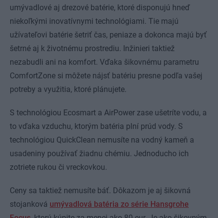
umývadlové aj drezové batérie, ktoré disponujú hneď
niekoľkými inovatívnymi technológiami. Tie majú
užívateľovi batérie šetriť čas, peniaze a dokonca majú byť
šetrné aj k životnému prostrediu. Inžinieri taktiež
nezabudli ani na komfort. Vďaka šikovnému parametru
ComfortZone si môžete nájsť batériu presne podľa vašej
potreby a využitia, ktoré plánujete.
S technológiou Ecosmart a AirPower zase ušetríte vodu, a
to vďaka vzduchu, ktorým batéria plní prúd vody. S
technológiou QuickClean nemusíte na vodný kameň a
usadeniny používať žiadnu chémiu. Jednoducho ich
zotriete rukou či vreckovkou.
Ceny sa taktiež nemusíte báť. Dôkazom je aj šikovná
stojanková
umývadlová batéria zo série Hansgrohe
Focus
, ktorú kúpite za menej ako 80 eur. Je ako šikovným