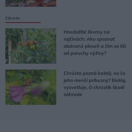
Záhrada
Hnedožlté škvrny na
rajčinách: Ako spoznať
obávanú pleseň a čím sa líši
od poruchy výživy?
Chrústa pozná každý, no čo
jeho menší príbuzný? Biológ
vysvetľuje, či chrústik škodí
záhrade