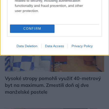
related to security, including authentication
functionality and fraud prevention, and other
user protection.
CONFIRM
Data Deletion
Data Access
Privacy Policy
Vysoké stropy pomohli využiť 40-metrový
byt na maximum. Zmestili doň aj dve
manželské postele