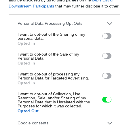
Deti už odrástli, tak si rodičia vytvorili dom
Downstream Participants
that may further disclose it to other
third parties.
podľa seba. Majú perfektné bývanie pre
svoj život i pre vnúčatá
Please note that this website/app uses one or more Google
Personal Data Processing Opt Outs
services and may gather and store information including but
not limited to your visit or usage behaviour. You may click to
I want to opt-out of the Sharing of my
personal data.
grant or deny consent to Google and its third-party tags to
Opted In
use your data for below specified purposes in below Google
consent section.
I want to opt-out of the Sale of my
Personal Data.
Opted In
I want to opt-out of processing my
Personal Data for Targeted Advertising.
Opted In
I want to opt-out of Collection, Use,
Retention, Sale, and/or Sharing of my
Personal Data that Is Unrelated with the
Purposes for which it was collected.
Opted Out
Ako vybrať dlažbu na záhrady: ktorý
Google consents
materiál vydrží záťaž, ktorý môže kĺzať a