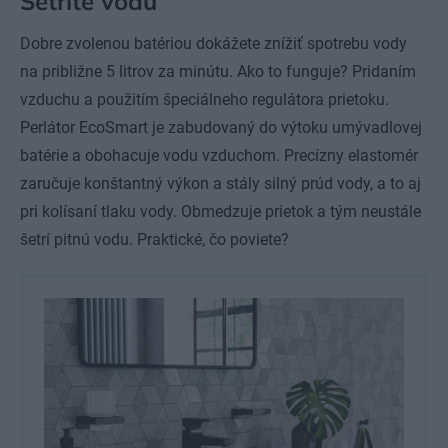
Šetrite vodu
Dobre zvolenou batériou dokážete znížiť spotrebu vody
na približne 5 litrov za minútu. Ako to funguje? Pridaním
vzduchu a použitím špeciálneho regulátora prietoku.
Perlátor EcoSmart je zabudovaný do výtoku umývadlovej
batérie a obohacuje vodu vzduchom. Precízny elastomér
zaručuje konštantný výkon a stály silný prúd vody, a to aj
pri kolísaní tlaku vody. Obmedzuje prietok a tým neustále
šetrí pitnú vodu. Praktické, čo poviete?