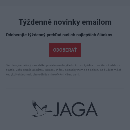
Týždenné novinky emailom
Odoberajte týždenný prehľad našich najlepších článkov
ODOBERAŤ
Bezplatný emailový newsletter posielame obvykle ku koncu týždňa – vo štvrtok alebo v
piatok. Vašu emailovú adresu nikomu inému neposkytneme a z odberu sa budete môcť
kedykoľvek jednoducho odhlásiť niekoľkými kliknutiami.