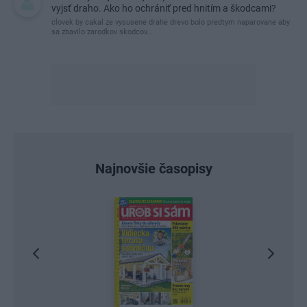
vyjsť draho. Ako ho ochrániť pred hnitím a škodcami?
clovek by cakal ze vysusene drahe drevo bolo predtym naparovane aby
sa zbavilo zarodkov skodcov...
Najnovšie časopisy