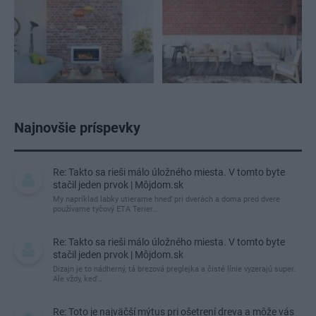
Najnovšie príspevky
Re: Takto sa rieši málo úložného miesta. V tomto byte
stačil jeden prvok | Môjdom.sk
My napríklad labky utierame hneď pri dverách a doma pred dvere
používame tyčový ETA Terier…
Re: Takto sa rieši málo úložného miesta. V tomto byte
stačil jeden prvok | Môjdom.sk
Dizajn je to nádherný, tá brezová preglejka a čisté línie vyzerajú super.
Ale vždy, keď…
Re: Toto je najväčší mýtus pri ošetrení dreva a môže vás