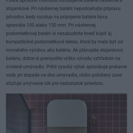
Podľa spôsobu montáže rozlišujeme batérie nástenné a
stojankové. Pri nástennej batérii nepodceňujte prípravu
prívodov, kedy rozstup na pripojenie batérie býva
spravidla 100 alebo 150 mm. Pri nástennej
podomietkovej batérii si nezabudnite hneď kúpiť aj
kompatibilné podomietkové teleso, ktoré by malo byť od
rovnakého výrobcu ako batéria. Ak plánujete stojankovú
batériu, dobre si premyslite výšku vývodu vzhľadom na
zvolené umývadlo. Príliš vysoký výtok spôsobuje prskanie
vody pri dopade na dno umývadla, nízko položený zase
sťažuje umývanie rúk pre nedostatok priestoru.