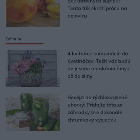
bez otravných šupiek?
Tento trik skráti prácu na
polovicu
Záhrada
4 kvitnúce kombinácie do
kvetináčov: Tešiť vás budú
do jesene a nakŕmia hmyz
až do zimy
Recept na rýchlokvasené
uhorky: Pridajte toto zo
záhradky pre dokonale
chrumkavý výsledok