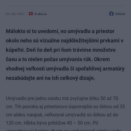
06. 08. 2021
Diskusia
Zdieľať
Málokto si to uvedomí, no umývadlo a priestor
okolo neho sú vizuálne najdôležitejšími prvkami v
kúpeľni. Deň čo deň pri ňom trávime množstvo
času a to nielen počas umývania rúk. Okrem
vhodnej veľkosti umývadla či spoľahlivej armatúry
nezabúdajte ani na ich celkový dizajn.
Umývadlo pre jednu osobu má zvyčajne šírku 50 až 70
cm. Trh ponúka aj priestorovo úspornejšie so šírkou od 35
cm alebo, naopak, veľkorysé umývadlá so šírkou až do
120 cm. Hĺbka býva približne 40 – 50 cm. Pri