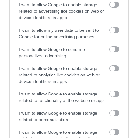
I want to allow Google to enable storage
pri čom rátať s častou údržbou?
related to advertising like cookies on web or
device identifiers in apps.
I want to allow my user data to be sent to
Google for online advertising purposes.
I want to allow Google to send me
personalized advertising.
I want to allow Google to enable storage
related to analytics like cookies on web or
device identifiers in apps.
I want to allow Google to enable storage
related to functionality of the website or app.
I want to allow Google to enable storage
Žije pri lese, chová sliepky a uspáva ju
related to personalization.
rieka. Miestni remeselníci vytvorili bývanie,
I want to allow Google to enable storage
ktoré vyzerá ako malý raj