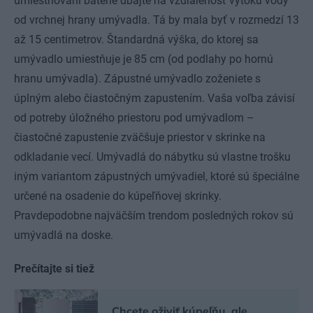
umiestňovaní batérie dbajte na vzdialenosť výtoku vody
od vrchnej hrany umývadla. Tá by mala byť v rozmedzí 13
až 15 centimetrov. Štandardná výška, do ktorej sa
umývadlo umiestňuje je 85 cm (od podlahy po hornú
hranu umývadla). Zápustné umývadlo zoženiete s
úplným alebo čiastočným zapustením. Vaša voľba závisí
od potreby úložného priestoru pod umývadlom –
čiastočné zapustenie zväčšuje priestor v skrinke na
odkladanie vecí. Umývadlá do nábytku sú vlastne trošku
iným variantom zápustných umývadiel, ktoré sú špeciálne
určené na osadenie do kúpeľňovej skrinky.
Pravdepodobne najväčším trendom posledných rokov sú
umývadlá na doske.
Prečítajte si tiež
Chcete oživiť kúpeľňu, ale