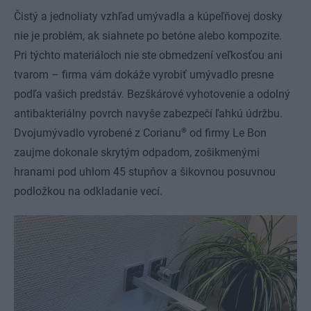
Čistý a jednoliaty vzhľad umývadla a kúpeľňovej dosky
nie je problém, ak siahnete po betóne alebo kompozite.
Pri týchto materiáloch nie ste obmedzení veľkosťou ani
tvarom – firma vám dokáže vyrobiť umývadlo presne
podľa vašich predstáv. Bezškárové vyhotovenie a odolný
antibakteriálny povrch navyše zabezpečí ľahkú údržbu.
®
Dvojumývadlo vyrobené z Corianu
od firmy Le Bon
zaujme dokonale skrytým odpadom, zošikmenými
hranami pod uhlom 45 stupňov a šikovnou posuvnou
podložkou na odkladanie vecí.