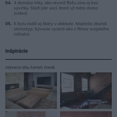
4 domáce triky, ako otvoriť fľašu vína aj bez
vývrtky. Stačí pár vecí, ktoré už máte doma
(video)
K bytu ladili aj škáry v obklade. Majitelia zbúrali
stereotyp, bývanie vyzerá ako z filmov svojského
režiséra
Inšpirácie
obývacia izba
,
kameň
,
hnedá