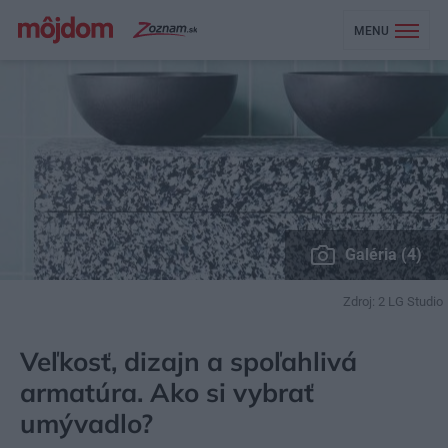
MENU
Galéria (4)
Zdroj: 2 LG Studio
MÔJDOM
BÝVANIE
KÚPEĽŇA, WC
Veľkosť, dizajn a spoľahlivá
armatúra. Ako si vybrať
umývadlo?