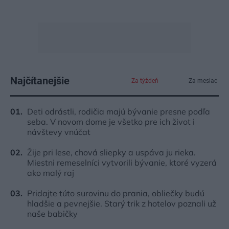
Najčítanejšie
Za týždeň
Za mesiac
Deti odrástli, rodičia majú bývanie presne podľa
seba. V novom dome je všetko pre ich život i
návštevy vnúčat
Žije pri lese, chová sliepky a uspáva ju rieka.
Miestni remeselníci vytvorili bývanie, ktoré vyzerá
ako malý raj
Pridajte túto surovinu do prania, obliečky budú
hladšie a pevnejšie. Starý trik z hotelov poznali už
naše babičky