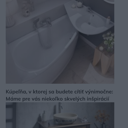
Kúpeľňa, v ktorej sa budete cítiť výnimočne:
Máme pre vás niekoľko skvelých inšpirácií