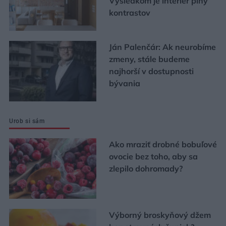
Výsledkom je interiér plný
kontrastov
Ján Palenčár: Ak neurobíme
zmeny, stále budeme
najhorší v dostupnosti
bývania
Urob si sám
Ako mraziť drobné bobuľové
ovocie bez toho, aby sa
zlepilo dohromady?
Výborný broskyňový džem