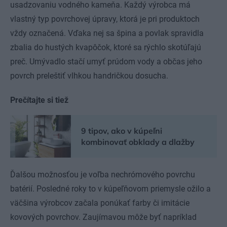
usadzovaniu vodného kameňa. Každý výrobca má
vlastný typ povrchovej úpravy, ktorá je pri produktoch
vždy označená. Vďaka nej sa špina a povlak spravidla
zbalia do hustých kvapôčok, ktoré sa rýchlo skotúľajú
preč. Umývadlo stačí umyť prúdom vody a občas jeho
povrch preleštiť vlhkou handričkou dosucha.
Prečítajte si tiež
9 tipov, ako v kúpeľni
kombinovať obklady a dlažby
Ďalšou možnosťou je voľba nechrómového povrchu
batérií. Posledné roky to v kúpeľňovom priemysle ožilo a
väčšina výrobcov začala ponúkať farby či imitácie
kovových povrchov. Zaujímavou môže byť napríklad