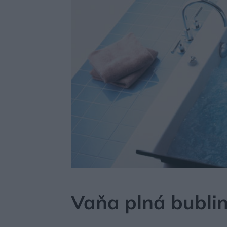
MÔJDOM
BÝVANIE
KÚPEĽŇA, WC
Vaňa plná bublin