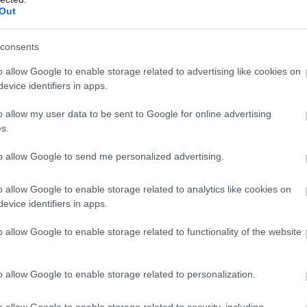
primiešanie vzduchu je u kvalitnejších
Out
nzita masáže závisí od rýchlosti prietoku
consents
tva vzduchu privádzaného do dýz. Smer
Môj dom Špeciál 02/2026
livými časťami dýz. Účinok masáže závisí
o allow Google to enable storage related to advertising like cookies on
evice identifiers in apps.
od ich počtu a rozmiestnenia vo vani, a
, čo je pomerne dôležitá kategória pri
o allow my user data to be sent to Google for online advertising
s.
mov. Hydromasážou sa dosahuje fyzické
to allow Google to send me personalized advertising.
 celého organizmu. Prúd teplej vody
etabolické procesy, zlepšuje krvný obeh,
o allow Google to enable storage related to analytics like cookies on
 V kúpeľoch a rehabilitačných zariadeniach
evice identifiers in apps.
h stavov zranení svalov a kĺbov,
o allow Google to enable storage related to functionality of the website
tinách, ale aj pri liečbe obezity atď.
o allow Google to enable storage related to personalization.
tretnete aj s rôznymi inými, napr. spydro-,
o allow Google to enable storage related to security, including