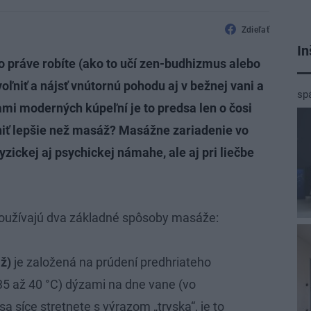
Zdieľať
In
čo práve robíte (ako to učí zen-budhizmus alebo
voľniť a nájsť vnútornú pohodu aj v bežnej vani a
sp
mi moderných kúpeľní je to predsa len o čosi
niť lepšie než masáž? Masážne zariadenie vo
yzickej aj psychickej námahe, ale aj pri liečbe
oužívajú dva základné spôsoby masáže:
ž)
je založená na prúdení predhriateho
35 až 40 °C) dýzami na dne vane (vo
a síce stretnete s výrazom „tryska“, je to