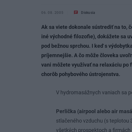
06. 08. 2005
Diskusia
Ak sa viete dokonale sústrediť na to, 
iné východné filozofie), dokážete sa u
pod bežnou sprchou. I keď s výdobytka
príjemnejšie. A čo môže človeka uvoľ
vani môžete využívať na relaxáciu po f
chorôb pohybového ústrojenstva.
V hydromasážnych vaniach sa p
Perlička (airpool alebo air masá
stlačeného vzduchu (s teplotou 
všetkých prospektoch a firmách s