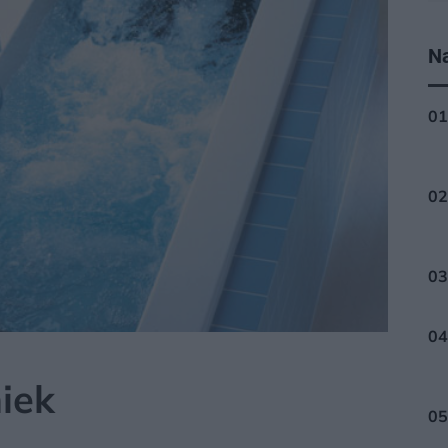
Na
iek