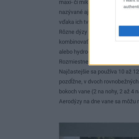
maxi- či mikrodýzami. Pomerne 
authenti
nazývané aj spydrodýzy) využív
vďaka ich tvarovaniu vytvára krú
Rôzne dýzy a systémy masáže mo
kombinovať (najčastejšie sa sp
alebo hydro- a spydrodýzy).
Rozmiestnenie a počet dýz býva 
Najčastejšie sa používa 10 až 1
pozdĺžne, v dvoch rovnobežných
bokoch vane (2 na nohy, 2 až 4 
Aerodýzy na dne vane sa môžu n