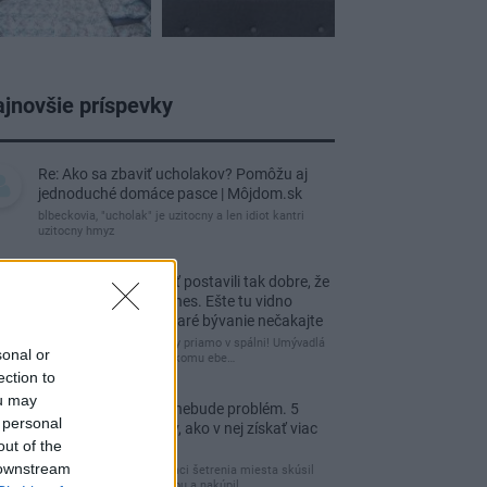
jnovšie príspevky
Re: Ako sa zbaviť ucholakov? Pomôžu aj
jednoduché domáce pasce | Môjdom.sk
blbeckovia, "ucholak" je uzitocny a len idiot kantri
uzitocny hmyz
Re: Vidiecku usadlosť postavili tak dobre, že
domáceho chráni i dnes. Ešte tu vidno
kamenné múry, no staré bývanie nečakajte
čakám kedy budú wc misy priamo v spálni! Umývadlá
sonal or
už sú štandardom! Tu niekomu ebe…
ection to
ou may
Re: Tesná spálňa už nebude problém. 5
 personal
praktických nápadov, ako v nej získať viac
out of the
úložného miesta
 downstream
Ja som pred časom v rámci šetrenia miesta skúsil
využiť priestor pod posteľou a nakúpil…