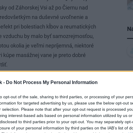
sky od Záhorskej Vsi až po Čiernu nad
 predovšetkým na duševné uvoľnenie a
 efekt pri bolestiach kĺbov a reumatických
Na
ie vzduchu by malo byť samozrejmosťou,
ou okolia je veľmi nepríjemná, niektoré
i kúpe masážnej vane je preto dobré
liť.
k -
Do Not Process My Personal Information
to opt-out of the sale, sharing to third parties, or processing of your per
formation for targeted advertising by us, please use the below opt-out s
r selection. Please note that after your opt-out request is processed y
eing interest-based ads based on personal information utilized by us or
disclosed to third parties prior to your opt-out. You may separately opt-
losure of your personal information by third parties on the IAB’s list of