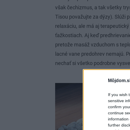
však čechizmus, a tak všetky try
Tisou považujte za dýzy). Slúži
relaxáciu, ale má aj terapeutický
ťažkostiach. Aj keď predhrievan
pretože masáž vzduchom s teplot
lacné vane predohrev nemajú. Pr
nechať si všetko podrobne vysvet
Môjdom.s
If you wish 
sensitive in
confirm you
continue se
information 
further disc