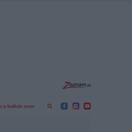
a a balkón snov