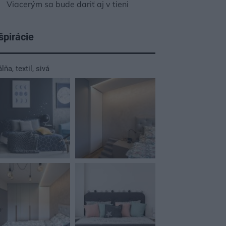
Viacerým sa bude dariť aj v tieni
špirácie
álňa
,
textil
,
sivá