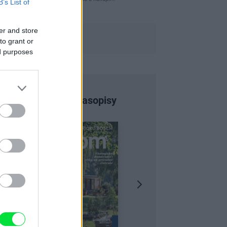
B’s List of
er and store
to grant or
ed purposes
Najnovšie časopisy