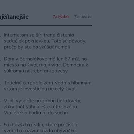
jčítanejšie
Za týždeň
Za mesiac
Internetom sa šíri trend čistenia
sedačiek pokrievkou. Toto sú dôvody,
prečo by ste ho skúšať nemali
Dom v Bernolákove má len 67 m2, no
miesta na život majú viac. Domácim k
súkromiu netreba ani závesy
Tepelné čerpadlo zem-voda s hlbinným
vrtom je investíciou na celý život
V júli vysaďte na záhon tieto kvety,
zakvitnúť stihnú ešte túto sezónu.
Viaceré sa hodia aj do sucha
5 izbových rastlín, ktoré prečistia
vzduch a oživia každú obývačku.