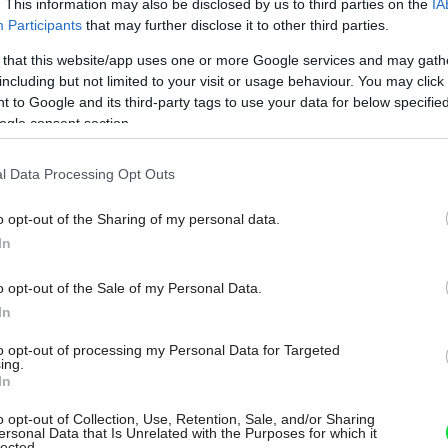
. This information may also be disclosed by us to third parties on the
IA
Participants
that may further disclose it to other third parties.
 that this website/app uses one or more Google services and may gath
including but not limited to your visit or usage behaviour. You may click 
 to Google and its third-party tags to use your data for below specifi
ogle consent section.
l Data Processing Opt Outs
o opt-out of the Sharing of my personal data.
In
o opt-out of the Sale of my Personal Data.
In
to opt-out of processing my Personal Data for Targeted
ing.
In
e telo prúdom vody, ktorá pod určitým
o opt-out of Collection, Use, Retention, Sale, and/or Sharing
e. Môžete sa stretnúť aj s vodnou
ersonal Data that Is Unrelated with the Purposes for which it
lected.