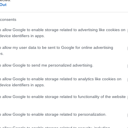
vo na ňu nadviazať. Práve preto zvolili
Out
ých zásahov. Pôvodná dispozícia domácim
consents
o allow Google to enable storage related to advertising like cookies on
Môj dom Špeciál 02/2026
evice identifiers in apps.
o allow my user data to be sent to Google for online advertising
s.
ový byt získal po rekonštrukcii
 dispozíciu
to allow Google to send me personalized advertising.
o allow Google to enable storage related to analytics like cookies on
evice identifiers in apps.
o aj v chodbe, ukryté
o allow Google to enable storage related to functionality of the website
o
o allow Google to enable storage related to personalization.
 pôvodné materiály alebo moderné, ktoré
o allow Google to enable storage related to security, including