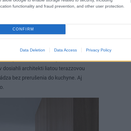
vidno už pri vstupe do bytu. Oproti vstupu
cation functionality and fraud prevention, and other user protection.
mi ktorej je nadsvetlík vnášajúci do
 zóne medzi chodbou a kuchyňou zaujme
CONFIRM
s
. Z jednej strany ukrýva vstup do WC a zo
Data Deletion
Data Access
Privacy Policy
 kuchyňou dnes už nenájdete. Ešte
v dosiahli architekti liatou terazzovou
hádza bez prerušenia do kuchyne. Aj
o.