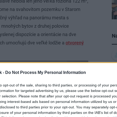
slave nebola len jeho veľká rozloha 122 m
,
 dome na svahovitom pozemku v Starom
očný výhľad na panorámu mesta s
 mnohých bytov z druhej polovice
yslenej dispozície a orientácie na dve
Na
ich umocňujú dve veľké lodžie a
otvorený
k -
Do Not Process My Personal Information
to opt-out of the sale, sharing to third parties, or processing of your per
formation for targeted advertising by us, please use the below opt-out s
r selection. Please note that after your opt-out request is processed y
eing interest-based ads based on personal information utilized by us or
disclosed to third parties prior to your opt-out. You may separately opt-
losure of your personal information by third parties on the IAB’s list of