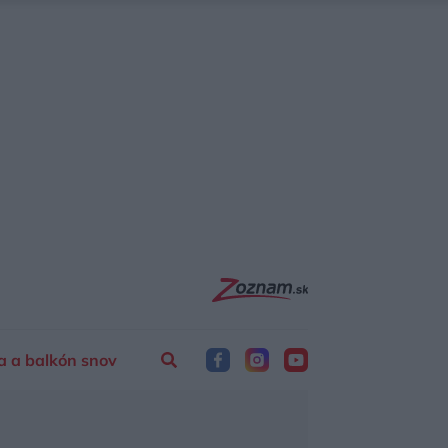
a a balkón snov