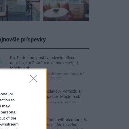
jnovšie príspevky
Re: Tento dom postavili skvelo! Klímu
netreba, kúriť stačí s minimom energií |
Môjdom.sk
tuctový barák, čakal som to sľúbené hogo fogo a nič.
Záhrada nuda, žiadny vzrastlý strom!…
Re: Ako sa zbaviť ucholakov? Pomôžu aj
sonal or
jednoduché domáce pasce | Môjdom.sk
ection to
blbeckovia, "ucholak" je uzitocny a len idiot kantri
ou may
uzitocny hmyz
 personal
out of the
Re: Vidiecku usadlosť postavili tak dobre, že
 downstream
domáceho chráni i dnes. Ešte tu vidno