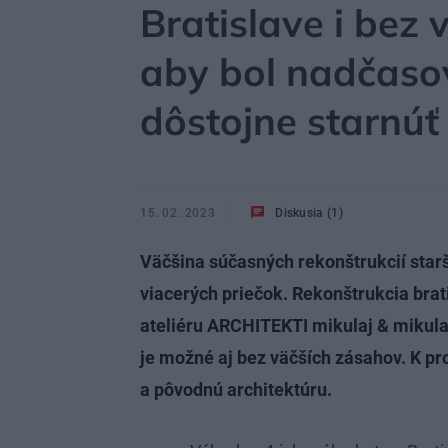
Bratislave i bez 
aby bol nadčaso
dôstojne starnúť
15. 02. 2023
Diskusia (1)
Väčšina súčasných rekonštrukcií starš
viacerých priečok. Rekonštrukcia brat
ateliéru ARCHITEKTI mikulaj & mikula
je možné aj bez väčších zásahov. K pr
a pôvodnú architektúru.