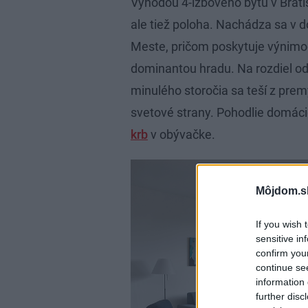
Výhodou 4-izbového bytu v Brati
ale tiež poloha. Nachádza sa v
Meste, pričom poskytuje výnim
dominantou hradu. Na rozdiel od
minulého storočia sa teší z prem
svetové strany. Pohodlie domác
krb
v obývačke.
Môjdom.s
If you wish 
sensitive in
confirm you
continue se
information 
further disc