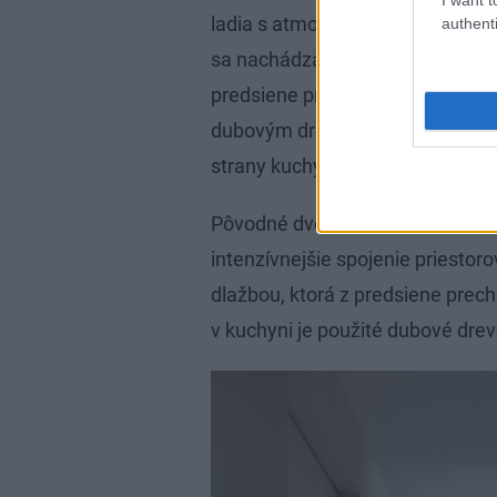
ladia s atmosférou bytu. Úpravy 
authenti
sa nachádza pracovňa, nad dvera
predsiene prirodzené svetlo. V
dubovým drevom obložený
kubu
strany kuchyne úložné priestory.
Pôvodné dvere medzi chodbou a
intenzívnejšie spojenie priestoro
dlažbou, ktorá z predsiene prec
v kuchyni je použité dubové drev