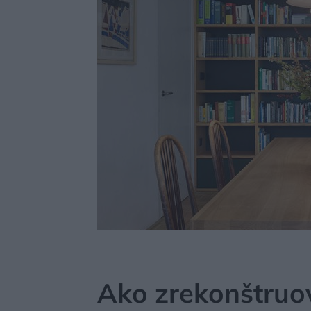
MÔJDOM
BÝVANIE
NAVRHOVANIE INTERIÉRU
Ako zrekonštruov