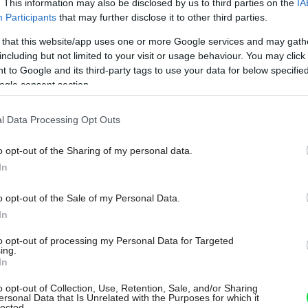
. This information may also be disclosed by us to third parties on the
IA
Participants
that may further disclose it to other third parties.
 that this website/app uses one or more Google services and may gath
including but not limited to your visit or usage behaviour. You may click 
 to Google and its third-party tags to use your data for below specifi
ogle consent section.
l Data Processing Opt Outs
džie a otvorený krb v obývačke.
Zdroj: Filip Šlapal
o opt-out of the Sharing of my personal data.
In
ym zásahom zachovali
o opt-out of the Sale of my Personal Data.
In
féru bytu
to opt-out of processing my Personal Data for Targeted
ing.
In
li k projektu tak, aby zachovali pôvodné
dného bývania. Podarilo sa im zachovať
o opt-out of Collection, Use, Retention, Sale, and/or Sharing
ersonal Data that Is Unrelated with the Purposes for which it
lected.