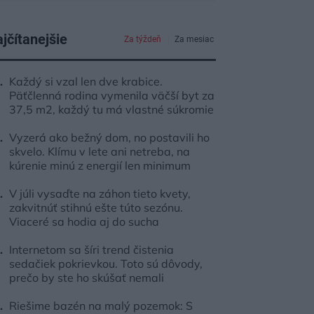
jčítanejšie
Za týždeň
Za mesiac
Každý si vzal len dve krabice.
Päťčlenná rodina vymenila väčší byt za
37,5 m2, každý tu má vlastné súkromie
Vyzerá ako bežný dom, no postavili ho
skvelo. Klímu v lete ani netreba, na
kúrenie minú z energií len minimum
V júli vysaďte na záhon tieto kvety,
zakvitnúť stihnú ešte túto sezónu.
Viaceré sa hodia aj do sucha
Internetom sa šíri trend čistenia
sedačiek pokrievkou. Toto sú dôvody,
prečo by ste ho skúšať nemali
Riešime bazén na malý pozemok: S