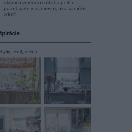
akými rozmermi a rátať a prečo
potrebujete viac miesta, ako sa môže
zdať?
špirácie
chyňa
,
textil
,
zelená