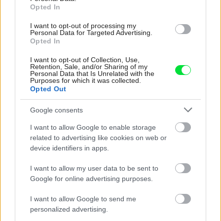
Opted In
I want to opt-out of processing my
Personal Data for Targeted Advertising.
Opted In
I want to opt-out of Collection, Use,
Retention, Sale, and/or Sharing of my
Personal Data that Is Unrelated with the
Purposes for which it was collected.
Opted Out
Google consents
Žije pri lese, chová sliepky a uspáva ju
I want to allow Google to enable storage
related to advertising like cookies on web or
rieka. Miestni remeselníci vytvorili bývanie,
device identifiers in apps.
ktoré vyzerá ako malý raj
I want to allow my user data to be sent to
Google for online advertising purposes.
I want to allow Google to send me
personalized advertising.