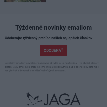
Týždenné novinky emailom
Odoberajte týždenný prehľad našich najlepších článkov
ODOBERAŤ
Bezplatný emailový newsletter posielame obvykle ku koncu týždňa – vo štvrtok alebo v
piatok. Vašu emailovú adresu nikomu inému neposkytneme a z odberu sa budete môcť
kedykoľvek jednoducho odhlásiť niekoľkými kliknutiami.