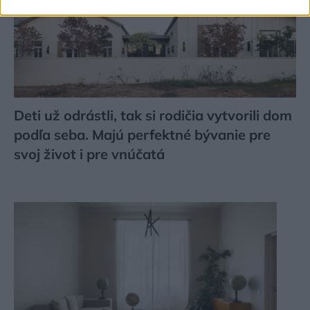
Deti už odrástli, tak si rodičia vytvorili dom
podľa seba. Majú perfektné bývanie pre
svoj život i pre vnúčatá