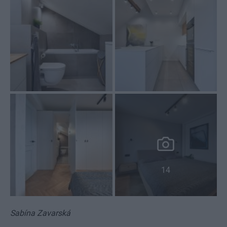
14
Sabína Zavarská