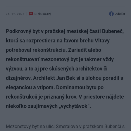
25. 12. 2021
Diskusia (2)
Zdieľať
Podkrovný byt v pražskej mestskej časti Bubeneč,
ktorá sa rozprestiera na ľavom brehu Vltavy
potreboval rekonštrukciu. Zariadiť alebo
rekonštruovať mezonetový byt je takmer vždy
výzvou, a to aj pre skúsených architektov či
dizajnérov. Architekt Jan Bek si s úlohou poradil s
eleganciou a vtipom. Dominantou bytu po
rekonštrukcii je priznaný krov. V priestore nájdete
niekoľko zaujímavých „vychytávok“.
Mezonetový byt na ulici Šmeralova v pražskom Bubenči s