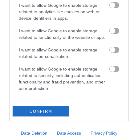
I want to allow Google to enable storage
related to analytics like cookies on web or
device identifiers in apps.
I want to allow Google to enable storage
related to functionality of the website or app.
I want to allow Google to enable storage
related to personalization.
Pridajte túto surovinu do prania, obliečky
I want to allow Google to enable storage
related to security, including authentication
budú hladšie a pevnejšie. Starý trik z
functionality and fraud prevention, and other
hotelov poznali už naše babičky
user protection.
CONFIRM
Data Deletion
Data Access
Privacy Policy