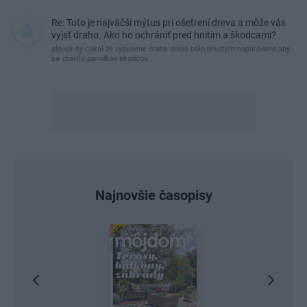
Re: Toto je najväčší mýtus pri ošetrení dreva a môže vás
vyjsť draho. Ako ho ochrániť pred hnitím a škodcami?
clovek by cakal ze vysusene drahe drevo bolo predtym naparovane aby
sa zbavilo zarodkov skodcov...
Najnovšie časopisy