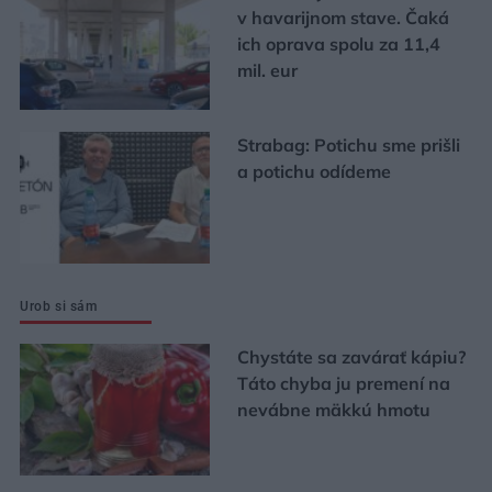
v havarijnom stave. Čaká
ich oprava spolu za 11,4
mil. eur
Strabag: Potichu sme prišli
a potichu odídeme
Urob si sám
Chystáte sa zavárať kápiu?
Táto chyba ju premení na
nevábne mäkkú hmotu