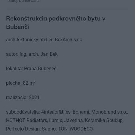
Zdroj: Daniel Čáha
Rekonštrukcia podkrovného bytu v
Bubenči
architektonický ateliér: BekArch s.r.o
autor: Ing. arch. Jan Bek
lokalita: Praha-Bubeneč
2
plocha: 82 m
realizácia: 2021
subdodávatelia: 4interior&tiles, Bonami, Monobrand s.r.o.,
HOTHOT Radiators, Ilumix, Javorina, Keramika Soukup,
Perfecto Design, Sapho, TON, WOODECO