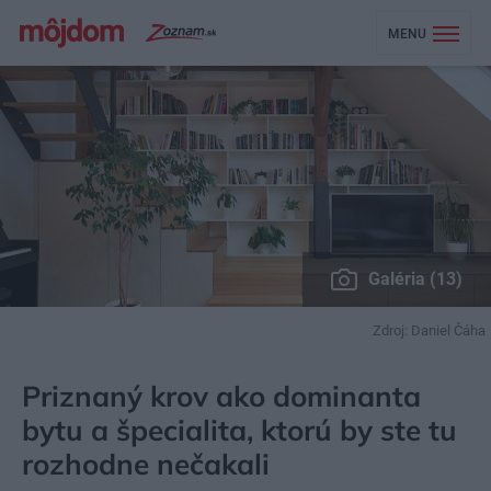
MENU
Galéria (13)
Zdroj: Daniel Čáha
MÔJDOM
BÝVANIE
NAVRHOVANIE INTERIÉRU
Priznaný krov ako dominanta
bytu a špecialita, ktorú by ste tu
rozhodne nečakali