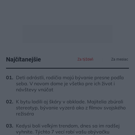
Najčítanejšie
Za týždeň
Za mesiac
Deti odrástli, rodičia majú bývanie presne podľa
seba. V novom dome je všetko pre ich život i
návštevy vnúčat
K bytu ladili aj škáry v obklade. Majitelia zbúrali
stereotyp, bývanie vyzerá ako z filmov svojského
režiséra
Kedysi boli veľkým trendom, dnes sa im radšej
vyhnite. Týchto 7 vecí robí vašu obývačku