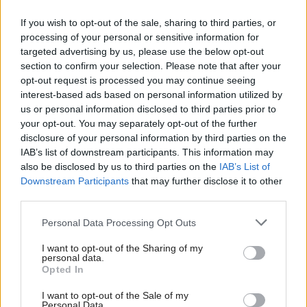
If you wish to opt-out of the sale, sharing to third parties, or
processing of your personal or sensitive information for
targeted advertising by us, please use the below opt-out
section to confirm your selection. Please note that after your
opt-out request is processed you may continue seeing
interest-based ads based on personal information utilized by
us or personal information disclosed to third parties prior to
your opt-out. You may separately opt-out of the further
disclosure of your personal information by third parties on the
IAB’s list of downstream participants. This information may
also be disclosed by us to third parties on the
IAB’s List of
Downstream Participants
that may further disclose it to other
third parties.
Please note that this website/app uses one or more Google
Personal Data Processing Opt Outs
services and may gather and store information including but
Šíri sa z odpadkového koša silný zápach?
not limited to your visit or usage behaviour. You may click to
I want to opt-out of the Sharing of my
Tieto kroky vám pomôžu zbaviť sa ho
personal data.
grant or deny consent to Google and its third-party tags to
Opted In
use your data for below specified purposes in below Google
consent section.
I want to opt-out of the Sale of my
Personal Data.