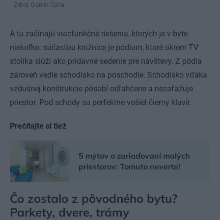
Zdroj: Daniel Čáha
A tu začínajú viacfunkčné riešenia, ktorých je v byte
niekoľko: súčasťou knižnice je pódium, ktoré okrem TV
stolíka slúži ako prídavné sedenie pre návštevy. Z pódia
zároveň vedie schodisko na poschodie. Schodisko vďaka
vzdušnej konštrukcie pôsobí odľahčene a nezaťažuje
priestor. Pod schody sa perfektne vošiel čierny klavír.
Prečítajte si tiež
5 mýtov o zariaďovaní malých
priestorov: Tomuto neverte!
Čo zostalo z pôvodného bytu?
Parkety, dvere, trámy