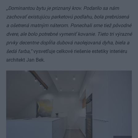
„Dominantou bytu je priznaný krov. Podarilo sa nám
zachovať existujúcu parketovú podlahu, bola prebrúsená
a ošetrená matným náterom. Ponechali sme tiež pôvodné
dvere, ale bolo potrebné vymeniť kovanie. Tieto tri výrazné
prvky decentne dopĺňa dubová naolejovaná dyha, biela a
šedá farba,“
vysvetľuje celkové riešenie estetiky interiéru
architekt Jan Bek.