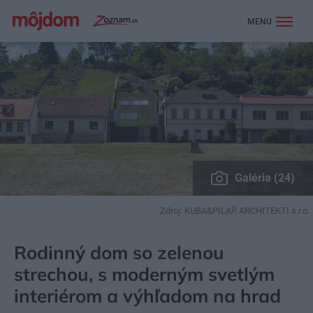
MENU
Galéria (24)
Zdroj: KUBA&PILAŘ ARCHITEKTI s.r.o.
MÔJDOM
BÝVANIE
NAVRHOVANIE INTERIÉRU
Rodinný dom so zelenou
strechou, s moderným svetlým
interiérom a výhľadom na hrad