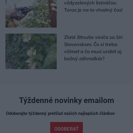
vždyzelených listnáčov.
Teraz je na to vhodný čas!
Zlaté žltnutie viniča sa šíri
Slovenskom. Čo si treba
všímať a čo musí urobiť aj
bežný záhradkár?
Týždenné novinky emailom
Odoberajte týždenný prehľad našich najlepších článkov
ODOBERAŤ