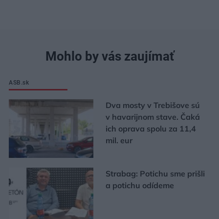
Mohlo by vás zaujímať
ASB.sk
Dva mosty v Trebišove sú
v havarijnom stave. Čaká
ich oprava spolu za 11,4
mil. eur
Strabag: Potichu sme prišli
a potichu odídeme