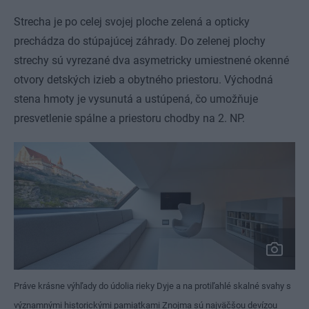
Strecha je po celej svojej ploche zelená a opticky
prechádza do stúpajúcej záhrady. Do zelenej plochy
strechy sú vyrezané dva asymetricky umiestnené okenné
otvory detských izieb a obytného priestoru. Východná
stena hmoty je vysunutá a ustúpená, čo umožňuje
presvetlenie spálne a priestoru chodby na 2. NP.
Práve krásne výhľady do údolia rieky Dyje a na protiľahlé skalné svahy s
významnými historickými pamiatkami Znojma sú najväčšou devízou