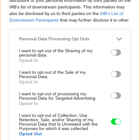
disclosure of your personal information by third parties on the
IAB’s list of downstream participants. This information may
also be disclosed by us to third parties on the
IAB’s List of
Downstream Participants
that may further disclose it to other
third parties.
Please note that this website/app uses one or more Google
Personal Data Processing Opt Outs
services and may gather and store information including but
not limited to your visit or usage behaviour. You may click to
I want to opt-out of the Sharing of my
personal data.
grant or deny consent to Google and its third-party tags to
Opted In
use your data for below specified purposes in below Google
consent section.
I want to opt-out of the Sale of my
Personal Data.
25
Opted In
I want to opt-out of processing my
Personal Data for Targeted Advertising.
Opted In
Kategória:
Navrhovanie interiéru
I want to opt-out of Collection, Use,
Retention, Sale, and/or Sharing of my
Tagy:
Interiér roku
minimalizmus
Personal Data that Is Unrelated with the
Purposes for which it was collected.
Opted Out
rodinný dom
svahovitý pozemok