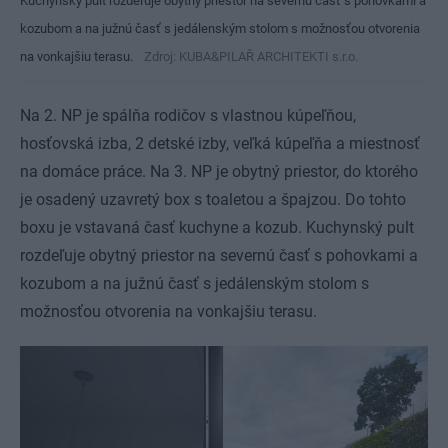
Kuchynský pult rozdeľuje obytný priestor na severnú časť s pohovkami a
kozubom a na južnú časť s jedálenským stolom s možnosťou otvorenia
na vonkajšiu terasu.
Zdroj: KUBA&PILAŘ ARCHITEKTI s.r.o.
Na 2. NP je spálňa rodičov s vlastnou kúpeľňou,
hosťovská izba, 2 detské izby, veľká kúpeľňa a miestnosť
na domáce práce. Na 3. NP je obytný priestor, do ktorého
je osadený uzavretý box s toaletou a špajzou. Do tohto
boxu je vstavaná časť kuchyne a kozub. Kuchynský pult
rozdeľuje obytný priestor na severnú časť s pohovkami a
kozubom a na južnú časť s jedálenským stolom s
možnosťou otvorenia na vonkajšiu terasu.