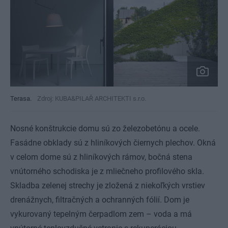
Terasa.
Zdroj: KUBA&PILAŘ ARCHITEKTI s.r.o.
Nosné konštrukcie domu sú zo železobetónu a ocele.
Fasádne obklady sú z hliníkových čiernych plechov. Okná
v celom dome sú z hliníkových rámov, bočná stena
vnútorného schodiska je z mliečneho profilového skla.
Skladba zelenej strechy je zložená z niekoľkých vrstiev
drenážnych, filtračných a ochranných fólií. Dom je
vykurovaný tepelným čerpadlom zem – voda a má