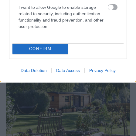
I want to allow Google to enable storage
related to security, including authentication
functionality and fraud prevention, and other
user protection.
Šíri sa z odpadkového koša silný zápach?
Tieto kroky vám pomôžu zbaviť sa ho
CONFIRM
Data Deletion
Data Access
Privacy Policy