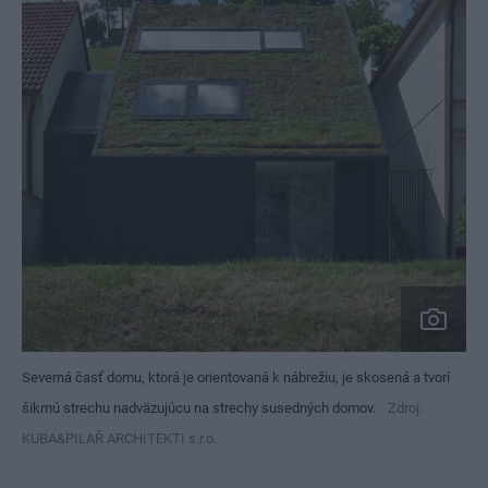
Severná časť domu, ktorá je orientovaná k nábrežiu, je skosená a tvorí
šikmú strechu nadväzujúcu na strechy susedných domov.
Zdroj:
KUBA&PILAŘ ARCHITEKTI s.r.o.