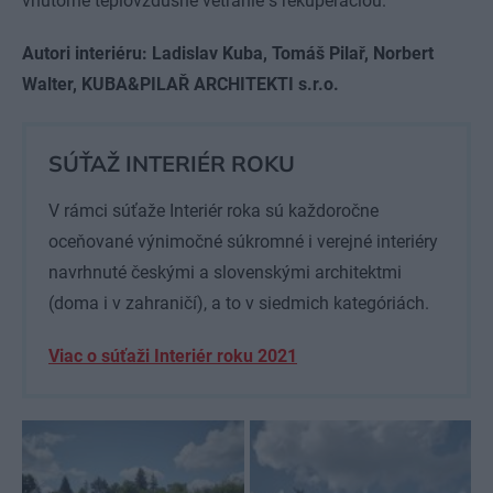
vnútorné teplovzdušné vetranie s rekuperáciou.
Autori interiéru: Ladislav Kuba, Tomáš Pilař, Norbert
Walter, KUBA&PILAŘ ARCHITEKTI s.r.o.
SÚŤAŽ INTERIÉR ROKU
V rámci súťaže Interiér roka sú každoročne
oceňované výnimočné súkromné i verejné interiéry
navrhnuté českými a slovenskými architektmi
(doma i v zahraničí), a to v siedmich kategóriách.
Viac o súťaži Interiér roku 2021