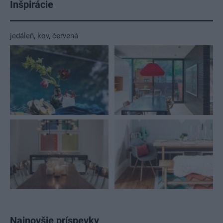
Inšpirácie
jedáleň
,
kov
,
červená
Najnovšie príspevky