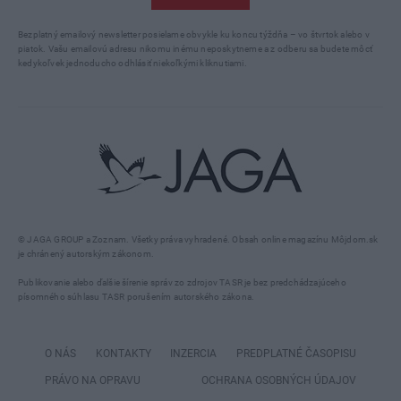
Bezplatný emailový newsletter posielame obvykle ku koncu týždňa – vo štvrtok alebo v
piatok. Vašu emailovú adresu nikomu inému neposkytneme a z odberu sa budete môcť
kedykoľvek jednoducho odhlásiť niekoľkými kliknutiami.
© JAGA GROUP a Zoznam. Všetky práva vyhradené. Obsah online magazínu Môjdom.sk
je chránený autorským zákonom.
Publikovanie alebo ďalšie šírenie správ zo zdrojov TASR je bez predchádzajúceho
písomného súhlasu TASR porušením autorského zákona.
O NÁS
KONTAKTY
INZERCIA
PREDPLATNÉ ČASOPISU
PRÁVO NA OPRAVU
OCHRANA OSOBNÝCH ÚDAJOV