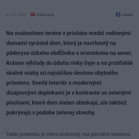
31. 01. 2022
Diskusia (8)
Zdieľať
Na svahovitom teréne v prieluke medzi rodinnými
domami vyrástol dom, ktorý je navrhnutý na
pôdoryse úzkeho obdĺžnika s orientáciou na sever.
Krásne výhľady do údolia rieky Dyje a na protiľahlé
skalné svahy sú najväčšou devízou obytného
priestoru. Svetlý interiér s modernými
dizajnovými doplnkami je v kontraste so zelenými
plochami, ktoré dom nielen obtekajú, ale taktiež
pokrývajú v podobe zelenej strechy.
Terén pozemku je veľmi svahovitý, má pôvodnú terasovú