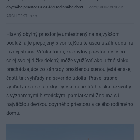
obytného priestoru a celého rodinného domu.
Zdroj: KUBA&PILAŘ
ARCHITEKTI s.r.o.
Hlavný obytný priestor je umiestnený na najvyššom
podlaží a je prepojený s vonkajšou terasou a záhradou na
južnej strane. Vďaka tomu, že obytný priestor nie je po
celej svojej dĺžke delený, môže využívať ako južné slnko
prechádzajúce zo záhrady presklenou stenou jedálenskej
časti, tak výhľady na sever do údolia. Práve krásne
výhľady do údolia rieky Dyje a na protiľahlé skalné svahy
s významnými historickými pamiatkami Znojma sú
najväčšou devízou obytného priestoru a celého rodinného
domu.