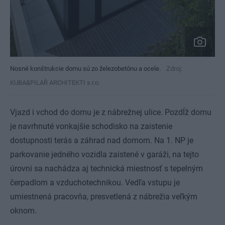
Nosné konštrukcie domu sú zo železobetónu a ocele.
Zdroj:
KUBA&PILAŘ ARCHITEKTI s.r.o.
Vjazd i vchod do domu je z nábrežnej ulice. Pozdĺž domu
je navrhnuté vonkajšie schodisko na zaistenie
dostupnosti terás a záhrad nad domom. Na 1. NP je
parkovanie jedného vozidla zaistené v garáži, na tejto
úrovni sa nachádza aj technická miestnosť s tepelným
čerpadlom a vzduchotechnikou. Vedľa vstupu je
umiestnená pracovňa, presvetlená z nábrežia veľkým
oknom.