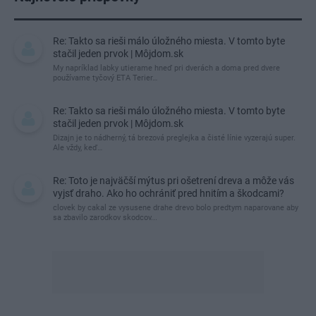
Re: Takto sa rieši málo úložného miesta. V tomto byte
stačil jeden prvok | Môjdom.sk
My napríklad labky utierame hneď pri dverách a doma pred dvere
používame tyčový ETA Terier…
Re: Takto sa rieši málo úložného miesta. V tomto byte
stačil jeden prvok | Môjdom.sk
Dizajn je to nádherný, tá brezová preglejka a čisté línie vyzerajú super.
Ale vždy, keď…
Re: Toto je najväčší mýtus pri ošetrení dreva a môže vás
vyjsť draho. Ako ho ochrániť pred hnitím a škodcami?
clovek by cakal ze vysusene drahe drevo bolo predtym naparovane aby
sa zbavilo zarodkov skodcov...