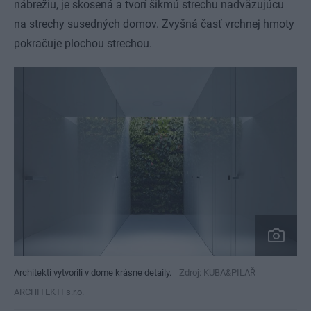
nábrežiu, je skosená a tvorí šikmú strechu nadväzujúcu
na strechy susedných domov. Zvyšná časť vrchnej hmoty
pokračuje plochou strechou.
Architekti vytvorili v dome krásne detaily.
Zdroj: KUBA&PILAŘ
ARCHITEKTI s.r.o.