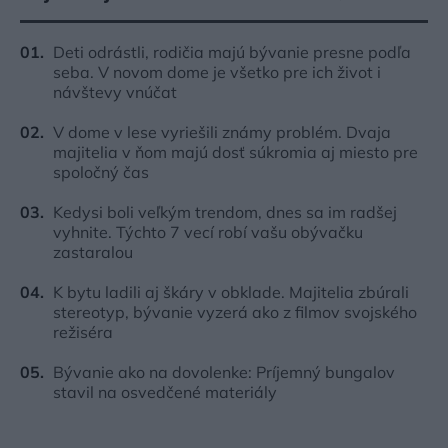
Deti odrástli, rodičia majú bývanie presne podľa
seba. V novom dome je všetko pre ich život i
návštevy vnúčat
V dome v lese vyriešili známy problém. Dvaja
majitelia v ňom majú dosť súkromia aj miesto pre
spoločný čas
Kedysi boli veľkým trendom, dnes sa im radšej
vyhnite. Týchto 7 vecí robí vašu obývačku
zastaralou
K bytu ladili aj škáry v obklade. Majitelia zbúrali
stereotyp, bývanie vyzerá ako z filmov svojského
režiséra
Bývanie ako na dovolenke: Príjemný bungalov
stavil na osvedčené materiály