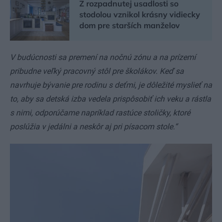
Z rozpadnutej usadlosti so
stodolou vznikol krásny vidiecky
dom pre starších manželov
V budúcnosti sa premení na nočnú zónu a na prízemí
pribudne veľký pracovný stôl pre školákov.
Keď sa
navrhuje bývanie pre rodinu s deťmi, je dôležité myslieť na
to, aby sa detská izba vedela prispôsobiť ich veku a rástla
s nimi, odporúčame napríklad rastúce stoličky, ktoré
poslúžia v jedálni a neskôr aj pri písacom stole.“