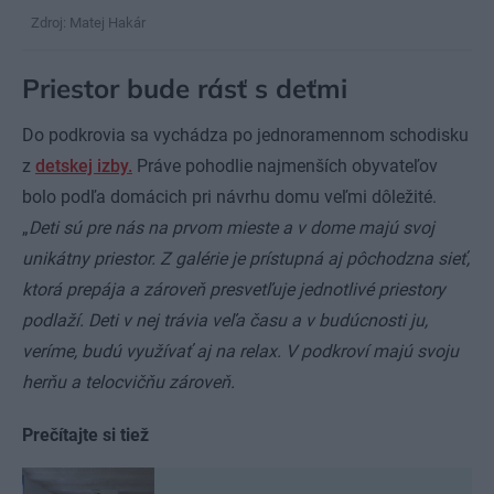
Zdroj: Matej Hakár
Priestor bude rásť s deťmi
Do podkrovia sa vychádza po jednoramennom schodisku
z
detskej izby.
Práve pohodlie najmenších obyvateľov
bolo podľa domácich pri návrhu domu veľmi dôležité.
„
Deti sú pre nás na prvom mieste a v dome majú svoj
unikátny priestor. Z galérie je prístupná aj pôchodzna sieť,
ktorá prepája a zároveň presvetľuje jednotlivé priestory
podlaží. Deti v nej trávia veľa času a v budúcnosti ju,
veríme, budú využívať aj na relax. V podkroví majú svoju
herňu a telocvičňu zároveň.
Prečítajte si tiež