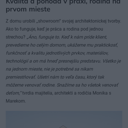
Kvalita a pohoda v praxi, rodina na
prvom mieste
Z domu urobili „showroom“ svojej architektonickej tvorby.
Ako to funguje, keď je práca a rodina pod jednou
strechou? „
Áno, funguje to. Keď k nám príde klient,
prevedieme ho celým domom, ukážeme mu praktickosť,
funkčnosť a kvalitu jednotlivých prvkov, materiálov,
technológií a on má hneď presnejšiu predstavu. Všetko je
na jednom mieste, nie je potrebné sa nikam
premiestňovať. Ušetrí nám to veľa času, ktorý tak
môžeme venovať rodine. Snažíme sa ho všetok venovať
deťom,“
tvrdia majitelia, architekti a rodičia Monika s
Marekom.