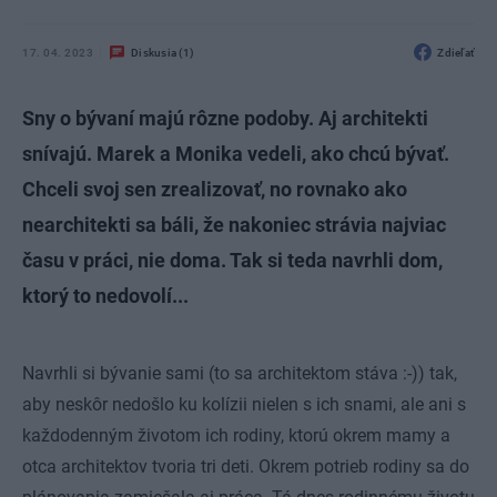
17. 04. 2023
Diskusia (1)
Zdieľať
Sny o bývaní majú rôzne podoby. Aj architekti
snívajú. Marek a Monika vedeli, ako chcú bývať.
Chceli svoj sen zrealizovať, no rovnako ako
nearchitekti sa báli, že nakoniec strávia najviac
času v práci, nie doma. Tak si teda navrhli dom,
ktorý to nedovolí...
Navrhli si bývanie sami (to sa architektom stáva :-)) tak,
aby neskôr nedošlo ku kolízii nielen s ich snami, ale ani s
každodenným životom ich rodiny, ktorú okrem mamy a
otca architektov tvoria tri deti. Okrem potrieb rodiny sa do