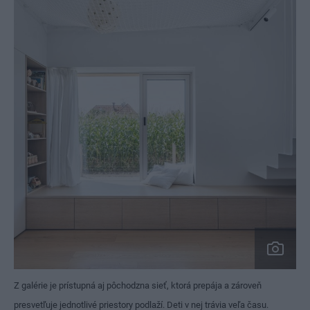
Z galérie je prístupná aj pôchodzna sieť, ktorá prepája a zároveň
presvetľuje jednotlivé priestory podlaží. Deti v nej trávia veľa času.