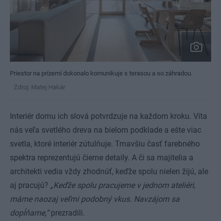
Priestor na prízemí dokonalo komunikuje s terasou a so záhradou.
Zdroj: Matej Hakár
Interiér domu ich slová potvrdzuje na každom kroku. Víta
nás veľa svetlého dreva na bielom podklade a ešte viac
svetla, ktoré interiér zútulňuje. Tmavšiu časť farebného
spektra reprezentujú čierne detaily. A či sa majitelia a
architekti vedia vždy zhodnúť, keďže spolu nielen žijú, ale
aj pracujú?
„Keďže spolu pracujeme v jednom ateliéri,
máme naozaj veľmi podobný vkus. Navzájom sa
dopĺňame,“
prezradili.