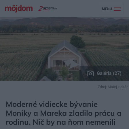
MENU
Galéria (27)
Zdroj: Matej Hakár
MÔJDOM
BÝVANIE
NÁVŠTEVA
Moderné vidiecke bývanie
Moniky a Mareka zladilo prácu a
rodinu. Nič by na ňom nemenili