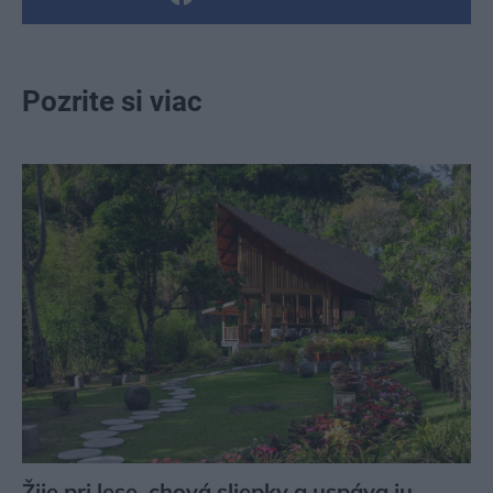
Pozrite si viac
Žije pri lese, chová sliepky a uspáva ju