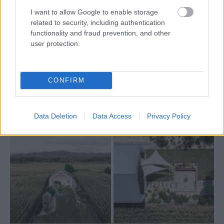
I want to allow Google to enable storage
2
obytná plocha: 113,33 m
related to security, including authentication
functionality and fraud prevention, and other
2
plocha pozemku: 2 435 m
user protection.
Text: Zuzana Kubalová
CONFIRM
Foto:
Matej Hakár
Zdroj: časopis Môj dom
Data Deletion
Data Access
Privacy Policy