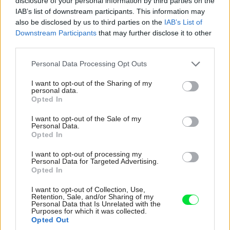
disclosure of your personal information by third parties on the
IAB’s list of downstream participants. This information may
Prehriatiu interiéru bráni terasa so zaujímavo riešenými tieniacimi
also be disclosed by us to third parties on the
IAB’s List of
plachtami a ľanové závesy.
Zdroj: Matej Hakár
Downstream Participants
that may further disclose it to other
third parties.
Jednoduché riešenie prehrievania
Please note that this website/app uses one or more Google
Personal Data Processing Opt Outs
services and may gather and store information including but
Nielen v detskej izbe, ale na celom prízemí sú zasklené
not limited to your visit or usage behaviour. You may click to
I want to opt-out of the Sharing of my
personal data.
grant or deny consent to Google and its third-party tags to
plochy, ktoré dokazujú, že majitelia architekti mysleli na
Opted In
use your data for below specified purposes in below Google
praktickosť vo viacerých smeroch. Preslnenie im pomáha
consent section.
I want to opt-out of the Sale of my
šetriť energiami rovnako ako kvalitné drevohliníkové okná
Personal Data.
Opted In
s trojsklom. Prehriatiu bráni terasa so zaujímavo
riešenými tieniacimi plachtami a ľanové závesy. Aj to
I want to opt-out of processing my
Personal Data for Targeted Advertising.
dokazuje, že dom je taký, ako o ňom hovoria jeho
Opted In
majitelia a autori:
„… jednoduchý, no pre nás zároveň
I want to opt-out of Collection, Use,
veľmi premyslený a neobyčajný“ .
Retention, Sale, and/or Sharing of my
Personal Data that Is Unrelated with the
Purposes for which it was collected.
Opted Out
Prečítajte si tiež