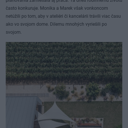
plánovania zamiešala aj práca. Tá dnes rodinnému životu
často konkuruje. Monika a Marek však vonkoncom
netúžili po tom, aby v ateliéri či kancelárii trávili viac času
ako vo svojom dome. Dilemu mnohých vyriešili po
svojom.