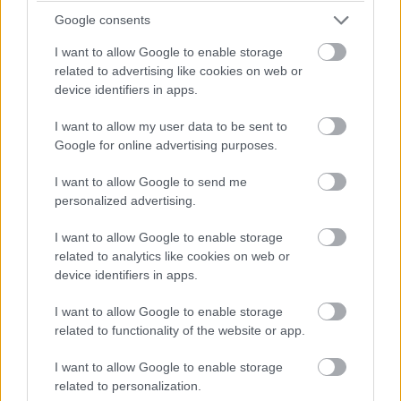
Google consents
Architekt navrhol pre svoju
I want to allow Google to enable storage
rodinu jednoduchý murovaný
related to advertising like cookies on web or
vidiecky dom zosúladený so
device identifiers in apps.
záhradou. Ako udržal náklady
na uzde?
I want to allow my user data to be sent to
Google for online advertising purposes.
I want to allow Google to send me
Rodinný dom v Skalke nad Váhom
personalized advertising.
lokalita: Skalka nad Váhom
I want to allow Google to enable storage
related to analytics like cookies on web or
device identifiers in apps.
kto tu býva: architekti Monika a Marek Ivankovci +
ich 3 deti
I want to allow Google to enable storage
related to functionality of the website or app.
autori:
Monmar ateliér
manželov Ivankovcov,
I want to allow Google to enable storage
related to personalization.