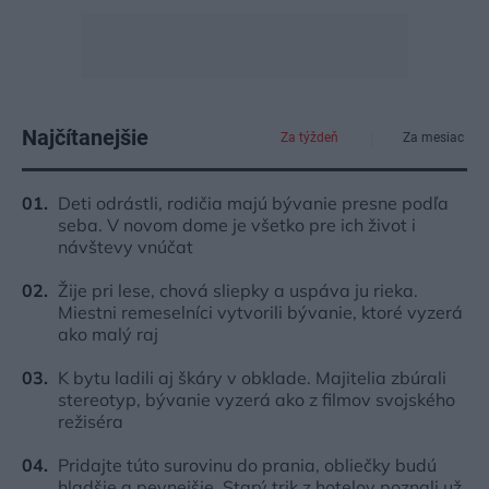
Najčítanejšie
Za týždeň
Za mesiac
Deti odrástli, rodičia majú bývanie presne podľa
seba. V novom dome je všetko pre ich život i
návštevy vnúčat
Žije pri lese, chová sliepky a uspáva ju rieka.
Miestni remeselníci vytvorili bývanie, ktoré vyzerá
ako malý raj
K bytu ladili aj škáry v obklade. Majitelia zbúrali
stereotyp, bývanie vyzerá ako z filmov svojského
režiséra
Pridajte túto surovinu do prania, obliečky budú
hladšie a pevnejšie. Starý trik z hotelov poznali už