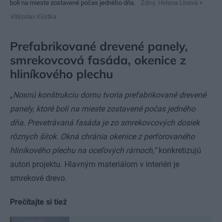
boli na mieste zostavené počas jedného dňa.
Zdroj: Helena Línová +
Vítězslav Kůstka
Prefabrikované drevené panely,
smrekovcová fasáda, okenice z
hliníkového plechu
„Nosnú konštrukciu domu tvoria prefabrikované drevené
panely, ktoré boli na mieste zostavené počas jedného
dňa. Prevetrávaná fasáda je zo smrekovcových dosiek
rôznych šírok. Okná chránia okenice z perforovaného
hliníkového plechu na oceľových rámoch,“
konkretizujú
autori projektu. Hlavným materiálom v interiéri je
smrekové drevo.
Prečítajte si tiež