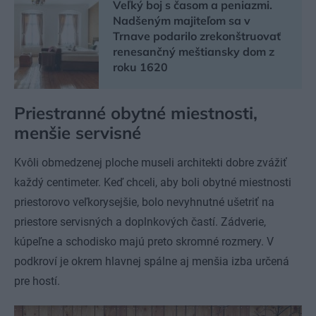
Veľký boj s časom a peniazmi.
Nadšeným majiteľom sa v
Trnave podarilo zrekonštruovať
renesančný meštiansky dom z
roku 1620
Priestranné obytné miestnosti,
menšie servisné
Kvôli obmedzenej ploche museli architekti dobre zvážiť
každý centimeter. Keď chceli, aby boli obytné miestnosti
priestorovo veľkorysejšie, bolo nevyhnutné ušetriť na
priestore servisných a doplnkových častí. Zádverie,
kúpeľne a schodisko majú preto skromné ​​rozmery. V
podkroví je okrem hlavnej spálne aj menšia izba určená
pre hostí.