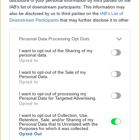
disclosure of your personal information by third parties on the
IAB’s list of downstream participants. This information may
also be disclosed by us to third parties on the
IAB’s List of
Downstream Participants
that may further disclose it to other
third parties.
Please note that this website/app uses one or more Google
Personal Data Processing Opt Outs
services and may gather and store information including but
not limited to your visit or usage behaviour. You may click to
I want to opt-out of the Sharing of my
personal data.
grant or deny consent to Google and its third-party tags to
Opted In
use your data for below specified purposes in below Google
consent section.
I want to opt-out of the Sale of my
Personal Data.
Opted In
I want to opt-out of processing my
Personal Data for Targeted Advertising.
Opted In
I want to opt-out of Collection, Use,
Retention, Sale, and/or Sharing of my
Personal Data that Is Unrelated with the
Purposes for which it was collected.
Opted Out