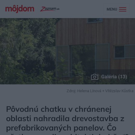
MENU
Galéria (13)
Zdroj: Helena Línová + Vítězslav Kůstka
MÔJDOM
BÝVANIE
NÁVŠTEVA
Pôvodnú chatku v chránenej
oblasti nahradila drevostavba z
prefabrikovaných panelov. Čo