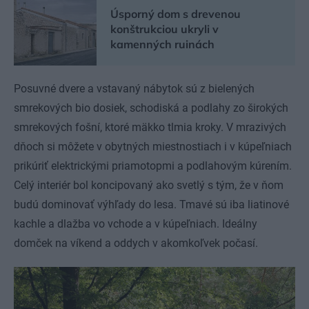
Úsporný dom s drevenou
konštrukciou ukryli v
kamenných ruinách
Posuvné dvere a vstavaný nábytok sú z bielených
smrekových bio dosiek, schodiská a podlahy zo širokých
smrekových fošní, ktoré mäkko tlmia kroky. V mrazivých
dňoch si môžete v obytných miestnostiach i v kúpeľniach
prikúriť elektrickými priamotopmi a podlahovým kúrením.
Celý interiér bol koncipovaný ako svetlý s tým, že v ňom
budú dominovať výhľady do lesa. Tmavé sú iba liatinové
kachle a dlažba vo vchode a v kúpeľniach. Ideálny
domček na víkend a oddych v akomkoľvek počasí.