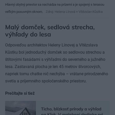
Hlavný obytný priestor sa nachádza na prízemí a je spojený s terasou
veľkým posuvným oknom.
Zdroj: Helena Línová + Vítězslav Kůstka
Malý domček, sedlová strecha,
výhľady do lesa
Odpoveďou architektov Heleny Línovej a Vítězslava
Kůstku bol jednoduchý domček so sedlovou strechou a
štítovými fasádami s výhľadmi do severného a južného
lesa. Zastavaná plocha je len 45 metrov štvorcových,
napriek tomu chatke nič nechýba – vrátane prirodzeného
svetla a príjemného spoločenského priestoru.
Prečítajte si tiež
Ticho, blízkosť prírody a výhľad
na Kľak. V malebnej dedinke pri