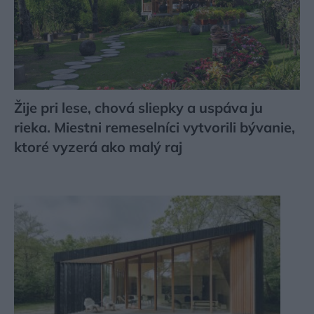
Žije pri lese, chová sliepky a uspáva ju
rieka. Miestni remeselníci vytvorili bývanie,
ktoré vyzerá ako malý raj