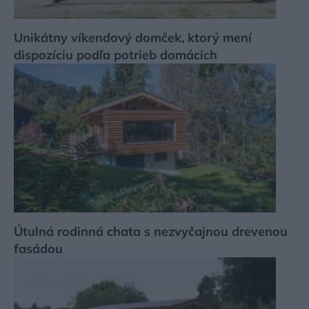
Unikátny víkendový domček, ktorý mení
dispozíciu podľa potrieb domácich
Útulná rodinná chata s nezvyčajnou drevenou
fasádou