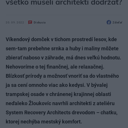
všetko museli architekti dodržať?
20. 09. 2022
Diskusia
Zdieľať
Víkendový domček v tichom prostredí lesov, kde
sem-tam prebehne srnka a huby i maliny môžete
zbierať naboso v záhrade, má dnes veľkú hodnotu.
Nehovoríme o tej finančnej, ale relaxačnej.
Blízkosť prírody a možnosť vnoriť sa do vlastného
ja sa cení omnoho viac ako kedysi. V bývalej
trampskej osade v chránenej krajinnej oblasti
neďaleko Žloukovíc navrhli architekti z ateliéru
System Recovery Architects drevodom – chatku,
ktorej nechýba mestský komfort.