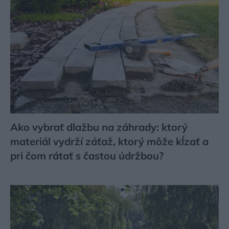
Ako vybrať dlažbu na záhrady: ktorý
materiál vydrží záťaž, ktorý môže kĺzať a
pri čom rátať s častou údržbou?