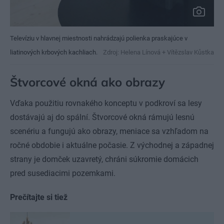
Televíziu v hlavnej miestnosti nahrádzajú polienka praskajúce v
liatinových krbových kachliach.
Zdroj: Helena Línová + Vítězslav Kůstka
Štvorcové okná ako obrazy
Vďaka použitiu rovnakého konceptu v podkroví sa lesy
dostávajú aj do spální. Štvorcové okná rámujú lesnú
scenériu a fungujú ako obrazy, meniace sa vzhľadom na
ročné obdobie i aktuálne počasie. Z východnej a západnej
strany je domček uzavretý, chráni súkromie domácich
pred susediacimi pozemkami.
Prečítajte si tiež