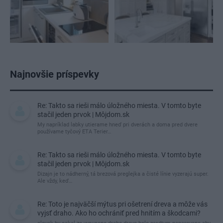
Najnovšie príspevky
Re: Takto sa rieši málo úložného miesta. V tomto byte
stačil jeden prvok | Môjdom.sk
My napríklad labky utierame hneď pri dverách a doma pred dvere
používame tyčový ETA Terier…
Re: Takto sa rieši málo úložného miesta. V tomto byte
stačil jeden prvok | Môjdom.sk
Dizajn je to nádherný, tá brezová preglejka a čisté línie vyzerajú super.
Ale vždy, keď…
Re: Toto je najväčší mýtus pri ošetrení dreva a môže vás
vyjsť draho. Ako ho ochrániť pred hnitím a škodcami?