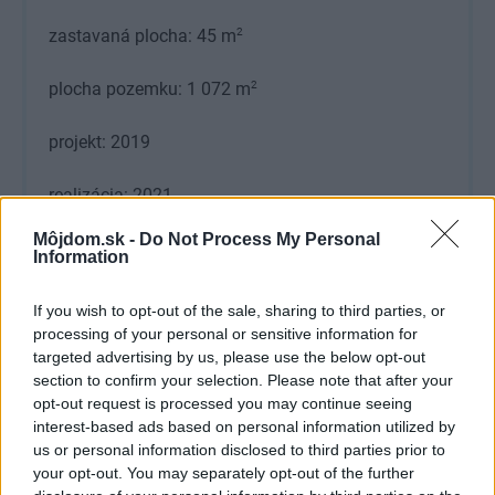
2
zastavaná plocha: 45 m
2
plocha pozemku: 1 072 m
projekt: 2019
realizácia: 2021
Môjdom.sk -
Do Not Process My Personal
stavebný inžinier a generálny dodávateľ: Martinice
Information
Group
If you wish to opt-out of the sale, sharing to third parties, or
autorský dohľad : Helena Línová + Vítězslav
processing of your personal or sensitive information for
targeted advertising by us, please use the below opt-out
Kůstka
section to confirm your selection. Please note that after your
opt-out request is processed you may continue seeing
použité materiály: smrekovec, smrek, perforovaný
interest-based ads based on personal information utilized by
hliníkový plech, strecha Ruukki
us or personal information disclosed to third parties prior to
your opt-out. You may separately opt-out of the further