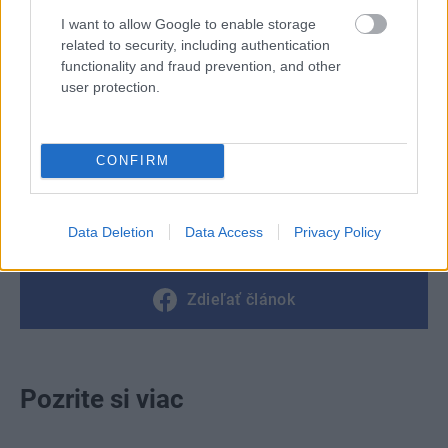
Foto: Helena Línová + Vítězslav Kůstka
I want to allow Google to enable storage
related to security, including authentication
Kategória:
Návšteva
functionality and fraud prevention, and other
user protection.
Tagy:
chatka
drevené obklady
CONFIRM
minimalizmus
okenice
prefabrikáty
rekonštrukcia chaty
víkendový dom
Data Deletion
Data Access
Privacy Policy
Zdieľať článok
Pozrite si viac