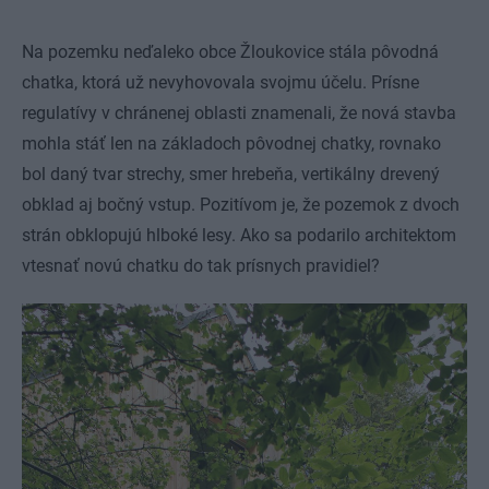
Na pozemku neďaleko obce Žloukovice stála pôvodná
chatka, ktorá už nevyhovovala svojmu účelu. Prísne
regulatívy v chránenej oblasti znamenali, že nová stavba
mohla stáť len na základoch pôvodnej chatky, rovnako
bol daný tvar strechy, smer hrebeňa, vertikálny drevený
obklad aj bočný vstup. Pozitívom je, že pozemok z dvoch
strán obklopujú hlboké lesy. Ako sa podarilo architektom
vtesnať novú chatku do tak prísnych pravidiel?