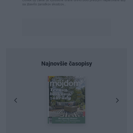
clovek by cakal ze vysusene drahe drevo bolo predtym naparovane aby
sa zbavilo zarodkov skodcov...
Najnovšie časopisy