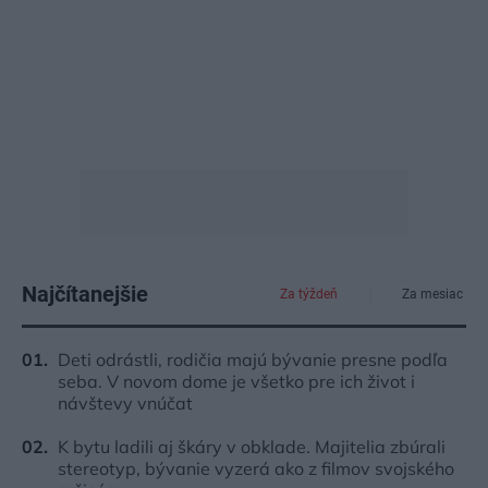
Najčítanejšie
Za týždeň
Za mesiac
Deti odrástli, rodičia majú bývanie presne podľa
seba. V novom dome je všetko pre ich život i
návštevy vnúčat
K bytu ladili aj škáry v obklade. Majitelia zbúrali
stereotyp, bývanie vyzerá ako z filmov svojského