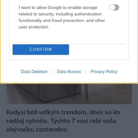
Šíri sa z odpadkového koša silný zápach?
I want to allow Google to enable storage
Tieto kroky vám pomôžu zbaviť sa ho
related to security, including authentication
functionality and fraud prevention, and other
user protection.
CONFIRM
Data Deletion
Data Access
Privacy Policy
Kedysi boli veľkým trendom, dnes sa im
radšej vyhnite. Týchto 7 vecí robí vašu
obývačku zastaralou