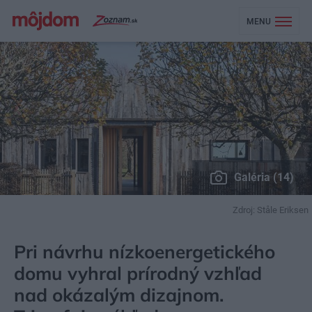
MENU
Galéria (14)
Zdroj: Ståle Eriksen
MÔJDOM
BÝVANIE
NÁVŠTEVA
Pri návrhu nízkoenergetického
domu vyhral prírodný vzhľad
nad okázalým dizajnom.