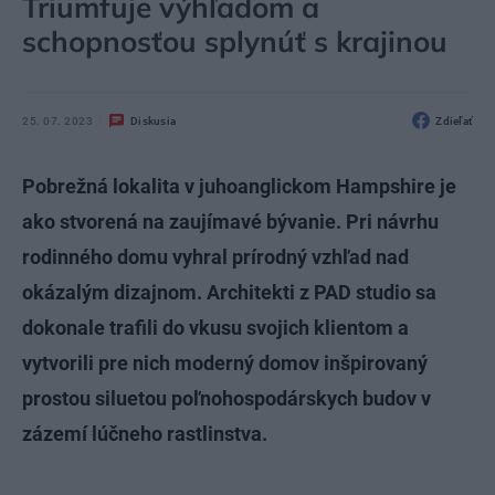
Triumfuje výhľadom a
schopnosťou splynúť s krajinou
25. 07. 2023
Diskusia
Zdieľať
Pobrežná lokalita v juhoanglickom Hampshire je
ako stvorená na zaujímavé bývanie. Pri návrhu
rodinného domu vyhral prírodný vzhľad nad
okázalým dizajnom. Architekti z PAD studio sa
dokonale trafili do vkusu svojich klientom a
vytvorili pre nich moderný domov inšpirovaný
prostou siluetou poľnohospodárskych budov v
zázemí lúčneho rastlinstva.