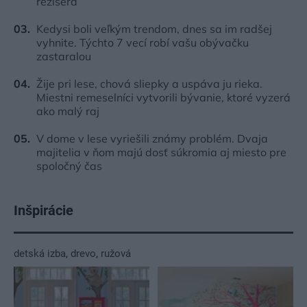
režiséra
Kedysi boli veľkým trendom, dnes sa im radšej
vyhnite. Týchto 7 vecí robí vašu obývačku
zastaralou
Žije pri lese, chová sliepky a uspáva ju rieka.
Miestni remeselníci vytvorili bývanie, ktoré vyzerá
ako malý raj
V dome v lese vyriešili známy problém. Dvaja
majitelia v ňom majú dosť súkromia aj miesto pre
spoločný čas
Inšpirácie
detská izba
,
drevo
,
ružová