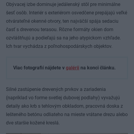
Obývacej izbe dominuje jedálenský stôl pre minimálne
šesť osôb. Interiér s exteriérom osvedčene prepájajú veľké
otvárateľné okenné otvory, ten najväčší spája sedaciu
časť s drevenou terasou. Rôzne formáty okien dom
ozvláštňujú a podieľajú sa na jeho atypickom vzhľade.
Ich tvar vychádza z poľnohospodárskych objektov.
Viac fotografií nájdete v
galérii
na konci článku.
Silné zastúpenie drevených prvkov a zariadenia
(napríklad vo forme svetlej dubovej podlahy) vyvažujú
detaily ako krb s tehlovým obkladom, pracovná doska z
lešteného betónu odliateho na mieste vrátane drezu alebo
dve staršie kožené kreslá.