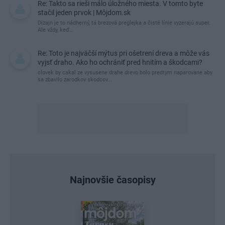
Re: Takto sa rieši málo úložného miesta. V tomto byte
stačil jeden prvok | Môjdom.sk
Dizajn je to nádherný, tá brezová preglejka a čisté línie vyzerajú super.
Ale vždy, keď…
Re: Toto je najväčší mýtus pri ošetrení dreva a môže vás
vyjsť draho. Ako ho ochrániť pred hnitím a škodcami?
clovek by cakal ze vysusene drahe drevo bolo predtym naparovane aby
sa zbavilo zarodkov skodcov...
Najnovšie časopisy