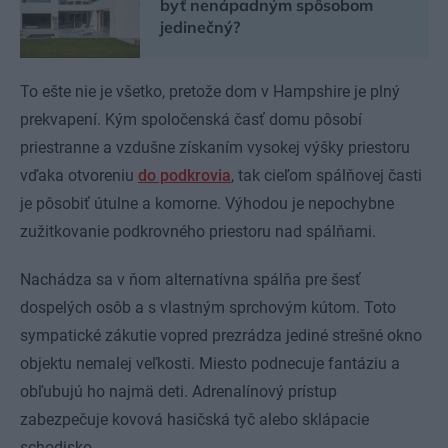
byť nenápadným spôsobom
jedinečný?
To ešte nie je všetko, pretože dom v Hampshire je plný
prekvapení. Kým spoločenská časť domu pôsobí
priestranne a vzdušne získaním vysokej výšky priestoru
vďaka otvoreniu
do podkrovia
, tak cieľom spálňovej časti
je pôsobiť útulne a komorne. Výhodou je nepochybne
zužitkovanie podkrovného priestoru nad spálňami.
Nachádza sa v ňom alternatívna spálňa pre šesť
dospelých osôb a s vlastným sprchovým kútom. Toto
sympatické zákutie vopred prezrádza jediné strešné okno
objektu nemalej veľkosti. Miesto podnecuje fantáziu a
obľubujú ho najmä deti. Adrenalínový prístup
zabezpečuje kovová hasičská tyč alebo sklápacie
schodisko.