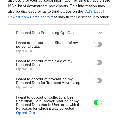
disclosure of your personal information by third parties on the
IAB’s list of downstream participants. This information may
also be disclosed by us to third parties on the
IAB’s List of
15
Downstream Participants
that may further disclose it to other
third parties.
Please note that this website/app uses one or more Google
Personal Data Processing Opt Outs
Text: Katarína Mácová
services and may gather and store information including but
not limited to your visit or usage behaviour. You may click to
I want to opt-out of the Sharing of my
Foto: Ståle Eriksen
personal data.
grant or deny consent to Google and its third-party tags to
Opted In
use your data for below specified purposes in below Google
Kategória:
Návšteva
consent section.
I want to opt-out of the Sale of my
Personal Data.
Opted In
Tagy:
drevené obklady
I want to opt-out of processing my
nízkoenergetický dom
rodinný dom
Personal Data for Targeted Advertising.
Opted In
stodoly
I want to opt-out of Collection, Use,
Retention, Sale, and/or Sharing of my
Personal Data that Is Unrelated with the
Purposes for which it was collected.
Opted Out
Zdieľať článok