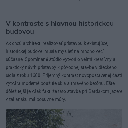
V kontraste s hlavnou historickou
budovou
Ak chcú architekti realizovať prístavbu k existujúcej
historickej budove, musia myslieť na mnoho vecí
súčasne. Spomínané štúdio vytvorilo veľmi kreatívny a
praktický návrh prístavby k pôvodnej stavbe vidieckeho
sídla z roku 1680. Príjemný kontrast novopostavenej časti
vytvára moderné použitie skla a tmavého betónu. Ešte
dôležitejší je však fakt, že táto stavba pri Gardskom jazere
v taliansku má posuvné múry.