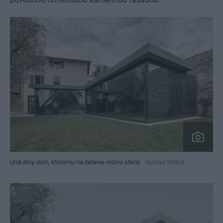
Unikátny dom, ktorému na želanie miznú steny
Gustav Willeit