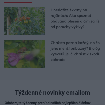
Hnedožlté škvrny na
rajčinách: Ako spoznať
obávanú pleseň a čím sa líši
od poruchy výživy?
Chrústa pozná každý, no čo
jeho menší príbuzný? Biológ
vysvetľuje, či chrústik škodí
záhrade
Týždenné novinky emailom
Odoberajte týždenný prehľad našich najlepších článkov