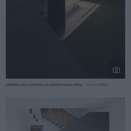
Unikátny dom, ktorému na želanie miznú steny
Gustav Willeit