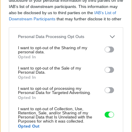
disclosure of your personal information by third parties on the
IAB’s list of downstream participants. This information may
also be disclosed by us to third parties on the
IAB’s List of
Downstream Participants
that may further disclose it to other
third parties.
Please note that this website/app uses one or more Google
Personal Data Processing Opt Outs
services and may gather and store information including but
not limited to your visit or usage behaviour. You may click to
I want to opt-out of the Sharing of my
personal data.
grant or deny consent to Google and its third-party tags to
Opted In
use your data for below specified purposes in below Google
consent section.
I want to opt-out of the Sale of my
Personal Data.
Opted In
I want to opt-out of processing my
Personal Data for Targeted Advertising.
Opted In
I want to opt-out of Collection, Use,
Retention, Sale, and/or Sharing of my
Personal Data that Is Unrelated with the
Purposes for which it was collected.
Opted Out