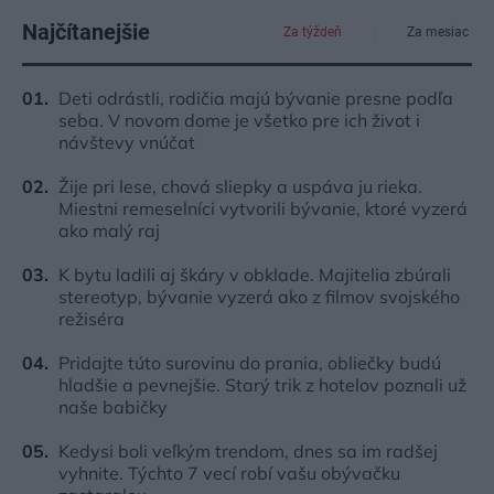
Najčítanejšie
Za týždeň
Za mesiac
Deti odrástli, rodičia majú bývanie presne podľa
seba. V novom dome je všetko pre ich život i
návštevy vnúčat
Žije pri lese, chová sliepky a uspáva ju rieka.
Miestni remeselníci vytvorili bývanie, ktoré vyzerá
ako malý raj
K bytu ladili aj škáry v obklade. Majitelia zbúrali
stereotyp, bývanie vyzerá ako z filmov svojského
režiséra
Pridajte túto surovinu do prania, obliečky budú
hladšie a pevnejšie. Starý trik z hotelov poznali už
naše babičky
Kedysi boli veľkým trendom, dnes sa im radšej
vyhnite. Týchto 7 vecí robí vašu obývačku