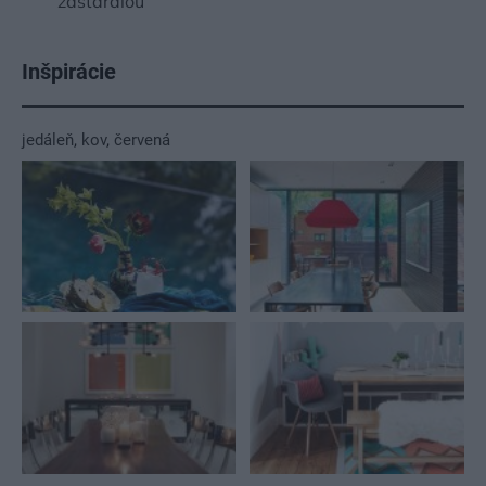
zastaralou
Inšpirácie
jedáleň
,
kov
,
červená