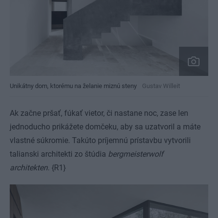
Unikátny dom, ktorému na želanie miznú steny
Gustav Willeit
Ak začne pršať, fúkať vietor, či nastane noc, zase len
jednoducho prikážete domčeku, aby sa uzatvoril a máte
vlastné súkromie. Takúto príjemnú prístavbu vytvorili
talianski architekti zo štúdia
bergmeisterwolf
architekten
. {R1}