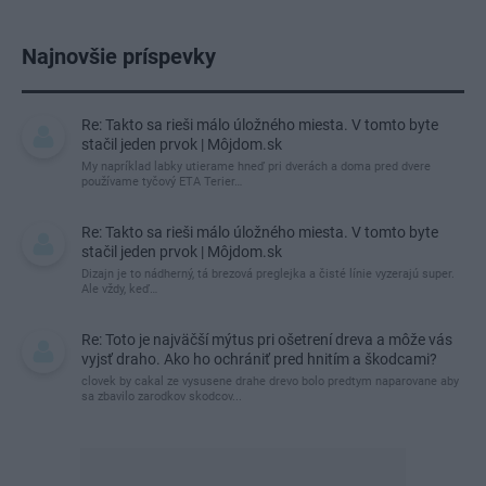
Najnovšie príspevky
Re: Takto sa rieši málo úložného miesta. V tomto byte
stačil jeden prvok | Môjdom.sk
My napríklad labky utierame hneď pri dverách a doma pred dvere
používame tyčový ETA Terier…
Re: Takto sa rieši málo úložného miesta. V tomto byte
stačil jeden prvok | Môjdom.sk
Dizajn je to nádherný, tá brezová preglejka a čisté línie vyzerajú super.
Ale vždy, keď…
Re: Toto je najväčší mýtus pri ošetrení dreva a môže vás
vyjsť draho. Ako ho ochrániť pred hnitím a škodcami?
clovek by cakal ze vysusene drahe drevo bolo predtym naparovane aby
sa zbavilo zarodkov skodcov...