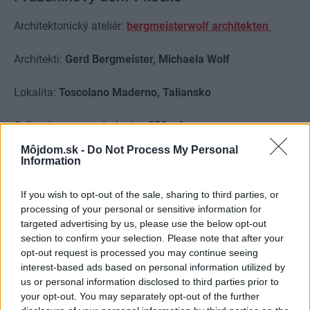
Architektonický ateliér:
bergmeisterwolf architekten
Architekti:
Gerd Bergmeister, Michaela Wolf
Lokalita:
Toscolano Maderno, Taliansko
Celková zastavaná plocha:
250 m²
Môjdom.sk -
Do Not Process My Personal
Rok realizácie:
2017
Information
Spolupráca:
Alessandro Battistella, Gianluca Facchinelli,
If you wish to opt-out of the sale, sharing to third parties, or
processing of your personal or sensitive information for
Lorenzo Musio, Ingrid Prosser
targeted advertising by us, please use the below opt-out
section to confirm your selection. Please note that after your
opt-out request is processed you may continue seeing
interest-based ads based on personal information utilized by
us or personal information disclosed to third parties prior to
your opt-out. You may separately opt-out of the further