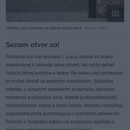
Unikátny dom, ktorému na želanie miznú steny
Gustav Willeit
Sezam otvor sa!
Prístavba má tvar písmena L a je ju možné zo strany
orientovanej k záhrade úplne otvoriť, tak môže spĺňať
funkciu letnej kuchyne a terasy. Na terasu nad prístavbou
je možné dostať sa externým schodiskom. Súčasťou
interiéru s výrazným presklením je kuchyňa, obývacia
miestnosť a relaxačná zóna. Interiér je charakteristický
minimalizmom, bielou a sivou farbou, ktorému nechýbajú
industriálne prvky kontrastujúce s prírodným exteriérom.
Povrchy z farebného betónu sa zaujímavo dopĺňajú s
pôvodnou omietnutou kamennou fasádou.