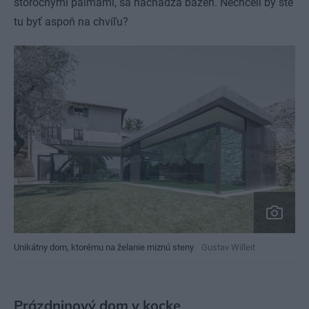
storočnými palmami, sa nachádza bazén. Nechceli by ste
tu byť aspoň na chvíľu?
Unikátny dom, ktorému na želanie miznú steny
Gustav Willeit
Prázdninový dom v kocke