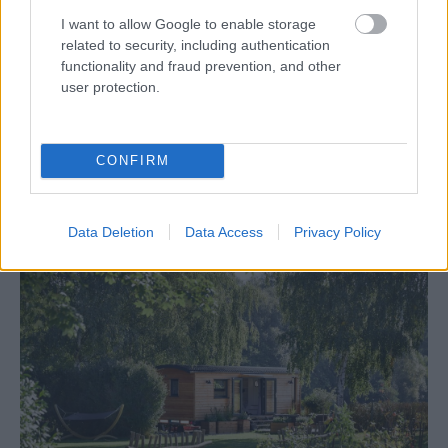
Tagy:
prístavby domov
rodinný dom
I want to allow Google to enable storage
related to security, including authentication
functionality and fraud prevention, and other
user protection.
Zdieľať článok
CONFIRM
Pozrite si viac
Data Deletion
Data Access
Privacy Policy