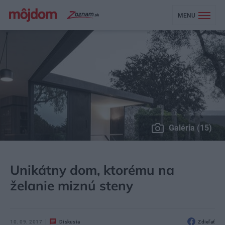
MENU
Galéria (15)
MÔJDOM
BÝVANIE
NÁVŠTEVA
Unikátny dom, ktorému na
želanie miznú steny
10. 09. 2017
Diskusia
Zdieľať