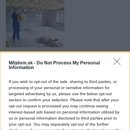
6
Text: Sabína Zavarská
Môjdom.sk -
Do Not Process My Personal
Foto: shutterstock.com
Information
Zdroj: časopis Môj dom špeciál
If you wish to opt-out of the sale, sharing to third parties, or
Kategória:
Energia
processing of your personal or sensitive information for
targeted advertising by us, please use the below opt-out
section to confirm your selection. Please note that after your
Tagy:
leto
šetrenie v domácnosti
opt-out request is processed you may continue seeing
interest-based ads based on personal information utilized by
úspora energie
us or personal information disclosed to third parties prior to
your opt-out. You may separately opt-out of the further