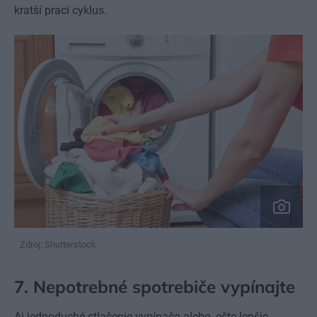
kratší prací cyklus.
Zdroj: Shutterstock
7. Nepotrebné spotrebiče vypínajte
Aj jednoduché stlačenie vypínača alebo, ešte lepšie,