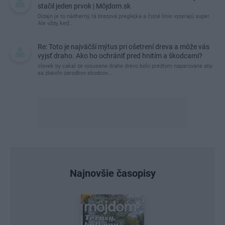
stačil jeden prvok | Môjdom.sk
Dizajn je to nádherný, tá brezová preglejka a čisté línie vyzerajú super.
Ale vždy, keď…
Re: Toto je najväčší mýtus pri ošetrení dreva a môže vás
vyjsť draho. Ako ho ochrániť pred hnitím a škodcami?
clovek by cakal ze vysusene drahe drevo bolo predtym naparovane aby
sa zbavilo zarodkov skodcov...
Najnovšie časopisy