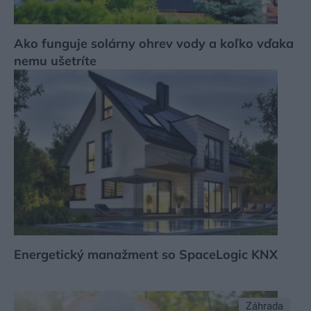
Ako funguje solárny ohrev vody a koľko vďaka
nemu ušetríte
Energetický manažment so SpaceLogic KNX
Záhrada