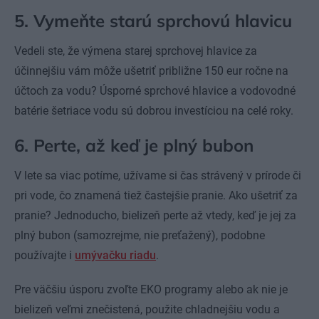
5. Vymeňte starú sprchovú hlavicu
Vedeli ste, že výmena starej sprchovej hlavice za
účinnejšiu vám môže ušetriť približne 150 eur ročne na
účtoch za vodu? Úsporné sprchové hlavice a vodovodné
batérie šetriace vodu sú dobrou investíciou na celé roky.
6. Perte, až keď je plný bubon
V lete sa viac potíme, užívame si čas strávený v prírode či
pri vode, čo znamená tiež častejšie pranie. Ako ušetriť za
pranie? Jednoducho, bielizeň perte až vtedy, keď je jej za
plný bubon (samozrejme, nie preťažený), podobne
používajte i
umývačku riadu
.
Pre väčšiu úsporu zvoľte EKO programy alebo ak nie je
bielizeň veľmi znečistená, použite chladnejšiu vodu a