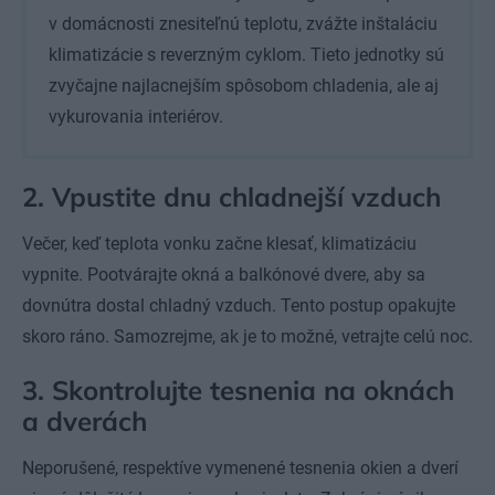
v domácnosti znesiteľnú teplotu, zvážte inštaláciu
klimatizácie s reverzným cyklom. Tieto jednotky sú
zvyčajne najlacnejším spôsobom chladenia, ale aj
vykurovania interiérov.
2. Vpustite dnu chladnejší vzduch
Večer, keď teplota vonku začne klesať, klimatizáciu
vypnite. Pootvárajte okná a balkónové dvere, aby sa
dovnútra dostal chladný vzduch. Tento postup opakujte
skoro ráno. Samozrejme, ak je to možné, vetrajte celú noc.
3. Skontrolujte tesnenia na oknách
a dverách
Neporušené, respektíve vymenené tesnenia okien a dverí