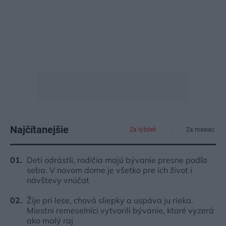
Najčítanejšie
Za týždeň
Za mesiac
Deti odrástli, rodičia majú bývanie presne podľa
seba. V novom dome je všetko pre ich život i
návštevy vnúčat
Žije pri lese, chová sliepky a uspáva ju rieka.
Miestni remeselníci vytvorili bývanie, ktoré vyzerá
ako malý raj