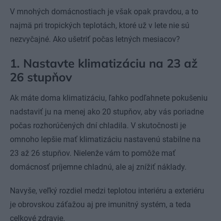
V mnohých domácnostiach je však opak pravdou, a to
najmä pri tropických teplotách, ktoré už v lete nie sú
nezvyčajné. Ako ušetriť počas letných mesiacov?
1. Nastavte klimatizáciu na 23 až
26 stupňov
Ak máte doma klimatizáciu, ľahko podľahnete pokušeniu
nadstaviť ju na menej ako 20 stupňov, aby vás poriadne
počas rozhorúčených dní chladila. V skutočnosti je
omnoho lepšie mať klimatizáciu nastavenú stabilne na
23 až 26 stupňov. Nielenže vám to pomôže mať
domácnosť príjemne chladnú, ale aj znížiť náklady.
Navyše, veľký rozdiel medzi teplotou interiéru a exteriéru
je obrovskou záťažou aj pre imunitný systém, a teda
celkové zdravie.