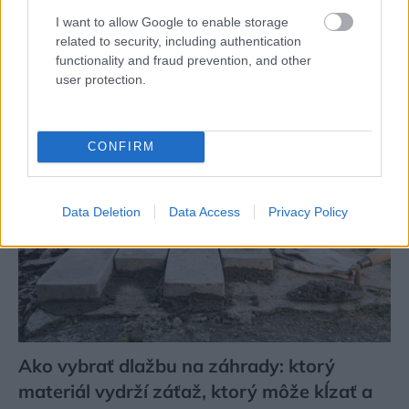
radšej vyhnite. Týchto 7 vecí robí vašu
I want to allow Google to enable storage
obývačku zastaralou
related to security, including authentication
functionality and fraud prevention, and other
user protection.
CONFIRM
Data Deletion
Data Access
Privacy Policy
Ako vybrať dlažbu na záhrady: ktorý
materiál vydrží záťaž, ktorý môže kĺzať a