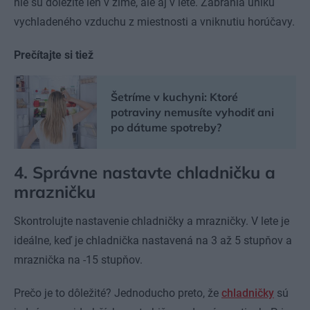
nie sú dôležité len v zime, ale aj v lete. Zabránia úniku
vychladeného vzduchu z miestnosti a vniknutiu horúčavy.
Prečítajte si tiež
Šetríme v kuchyni: Ktoré
potraviny nemusíte vyhodiť ani
po dátume spotreby?
4. Správne nastavte chladničku a
mrazničku
Skontrolujte nastavenie chladničky a mrazničky. V lete je
ideálne, keď je chladnička nastavená na 3 až 5 stupňov a
mraznička na -15 stupňov.
Prečo je to dôležité? Jednoducho preto, že
chladničky
sú