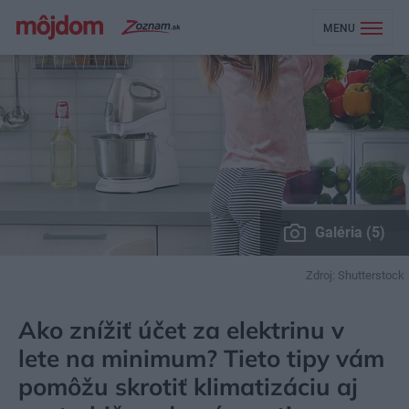
MENU
Galéria (5)
Zdroj: Shutterstock
MÔJDOM
STAVBA A REKONŠTRUKCIA
ENERGIA
Ako znížiť účet za elektrinu v
lete na minimum? Tieto tipy vám
pomôžu skrotiť klimatizáciu aj