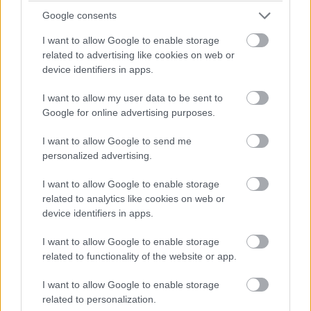
Google consents
4 domáce triky, ako otvoriť fľašu vína aj
I want to allow Google to enable storage
bez vývrtky. Stačí pár vecí, ktoré už máte
related to advertising like cookies on web or
doma (video)
device identifiers in apps.
I want to allow my user data to be sent to
Google for online advertising purposes.
I want to allow Google to send me
personalized advertising.
I want to allow Google to enable storage
related to analytics like cookies on web or
device identifiers in apps.
I want to allow Google to enable storage
related to functionality of the website or app.
I want to allow Google to enable storage
related to personalization.
Kedysi boli veľkým trendom, dnes sa im