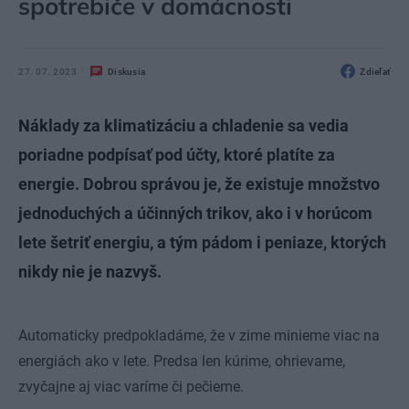
spotrebiče v domácnosti
27. 07. 2023
Diskusia
Zdieľať
Náklady za klimatizáciu a chladenie sa vedia
poriadne podpísať pod účty, ktoré platíte za
energie. Dobrou správou je, že existuje množstvo
jednoduchých a účinných trikov, ako i v horúcom
lete šetriť energiu, a tým pádom i peniaze, ktorých
nikdy nie je nazvyš.
Automaticky predpokladáme, že v zime minieme viac na
energiách ako v lete. Predsa len kúrime, ohrievame,
zvyčajne aj viac varíme či pečieme.