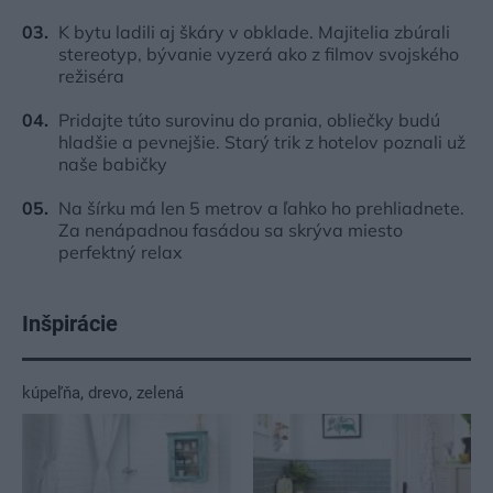
K bytu ladili aj škáry v obklade. Majitelia zbúrali
stereotyp, bývanie vyzerá ako z filmov svojského
režiséra
Pridajte túto surovinu do prania, obliečky budú
hladšie a pevnejšie. Starý trik z hotelov poznali už
naše babičky
Na šírku má len 5 metrov a ľahko ho prehliadnete.
Za nenápadnou fasádou sa skrýva miesto
perfektný relax
Inšpirácie
kúpeľňa
,
drevo
,
zelená