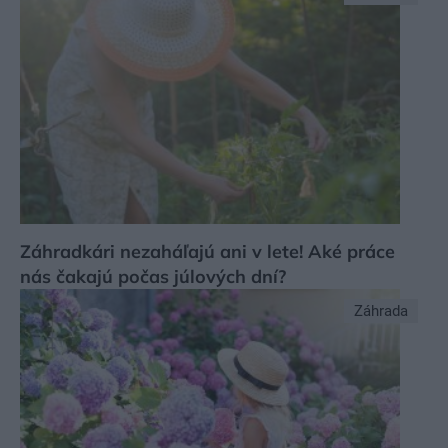
Záhradkári nezaháľajú ani v lete! Aké práce
nás čakajú počas júlových dní?
Záhrada