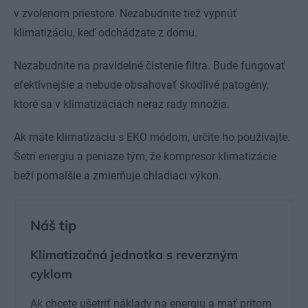
v zvolenom priestore. Nezabudnite tiež vypnúť
klimatizáciu, keď odchádzate z domu.
Nezabudnite na pravidelné čistenie filtra. Bude fungovať
efektívnejšie a nebude obsahovať škodlivé patogény,
ktoré sa v klimatizáciách neraz rady množia.
Ak máte klimatizáciu s EKO módom, určite ho používajte.
Šetrí energiu a peniaze tým, že kompresor klimatizácie
beží pomalšie a zmierňuje chladiaci výkon.
Náš tip
Klimatizačná jednotka s reverzným
cyklom
Ak chcete ušetriť náklady na energiu a mať pritom