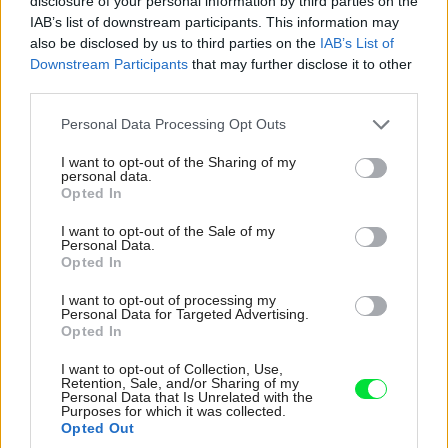
disclosure of your personal information by third parties on the
IAB’s list of downstream participants. This information may
Zdieľať článok
also be disclosed by us to third parties on the
IAB’s List of
Downstream Participants
that may further disclose it to other
third parties.
Please note that this website/app uses one or more Google
Personal Data Processing Opt Outs
Pozrite si viac
services and may gather and store information including but
not limited to your visit or usage behaviour. You may click to
I want to opt-out of the Sharing of my
personal data.
grant or deny consent to Google and its third-party tags to
Opted In
use your data for below specified purposes in below Google
consent section.
I want to opt-out of the Sale of my
Personal Data.
Opted In
I want to opt-out of processing my
Personal Data for Targeted Advertising.
Opted In
I want to opt-out of Collection, Use,
Retention, Sale, and/or Sharing of my
Personal Data that Is Unrelated with the
Purposes for which it was collected.
Opted Out