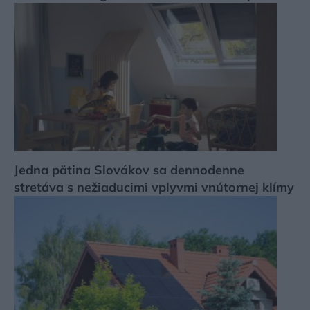
Jedna pätina Slovákov sa dennodenne
stretáva s nežiaducimi vplyvmi vnútornej klímy